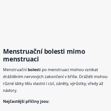
Menstruační
bolest
i mimo
menstruaci
Menstruační
bolest
i po menstruaci mohou vznikat
drážděním nervových zakončení v břiše. Dráždit mohou
různé látky tělu vlastní i cizí, záněty, výrůstky, vředy až
nádory.
Nejčastější příčiny jsou
: