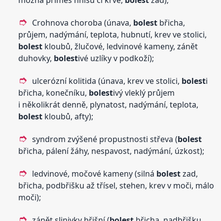
možná příměs hnisu či krve,
bolest
zad);
Crohnova choroba (únava,
bolest
břicha,
průjem, nadýmání, teplota, hubnutí, krev ve stolici,
bolest
kloubů, žlučové, ledvinové kameny, zánět
duhovky,
bolest
ivé uzlíky v podkoží);
ulcerózní kolitida (únava, krev ve stolici,
bolest
i
břicha, konečníku,
bolest
ivý vleklý průjem
i několikrát denně, plynatost, nadýmání, teplota,
bolest
kloubů, afty);
syndrom zvýšené propustnosti střeva (
bolest
břicha, pálení žáhy, nespavost, nadýmání, úzkost);
ledvinové, močové kameny (silná
bolest
zad,
břicha, podbřišku až třísel, stehen, krev v moči, málo
moči);
zánět slinivky břišní (
bolest
břicha, nadbřišku,