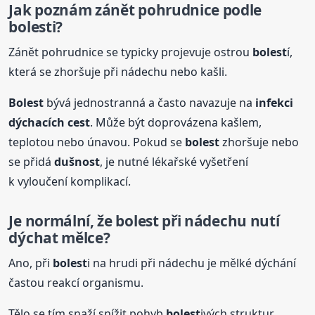
Jak poznám zánět pohrudnice podle
bolest
i?
Zánět pohrudnice se typicky projevuje ostrou
bolest
í,
která se zhoršuje při nádechu nebo kašli.
Bolest
bývá jednostranná a často navazuje na
infekci
dýchacích cest
. Může být doprovázena kašlem,
teplotou nebo únavou. Pokud se
bolest
zhoršuje nebo
se přidá
dušnost
, je nutné lékařské vyšetření
k vyloučení komplikací.
Je normální, že
bolest
při nádechu nutí
dýchat mělce?
Ano, při
bolest
i na hrudi při nádechu je mělké dýchání
častou reakcí organismu.
Tělo se tím snaží snížit pohyb
bolest
ivých struktur.