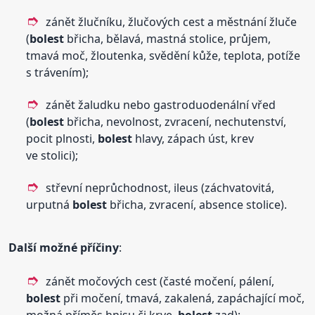
zánět žlučníku, žlučových cest a městnání žluče
(
bolest
břicha, bělavá, mastná stolice, průjem,
tmavá moč, žloutenka, svědění kůže, teplota, potíže
s trávením);
zánět žaludku nebo gastroduodenální vřed
(
bolest
břicha, nevolnost, zvracení, nechutenství,
pocit plnosti,
bolest
hlavy, zápach úst, krev
ve stolici);
střevní neprůchodnost, ileus (záchvatovitá,
urputná
bolest
břicha, zvracení, absence stolice).
Další možné příčiny
:
zánět močových cest (časté močení, pálení,
bolest
při močení, tmavá, zakalená, zapáchající moč,