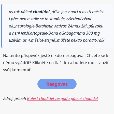
as.rok pálení
chodidel
.,dříve jen v noci a as.tři měsíce
i přes den a stále se to stupňuje,vyšetření cévní
ok.,neurologie-Betahistin Activas 24md.užití ,půl roku
a neni lepší.ortopedie-Dona aGabagamma 300 mg
užívám as 4.měsíce-stejné.,můžete někdo poradit-?dík
Na tento příspěvěk jestě nikdo nereagoval. Chcete se k
němu vyjádřit? Klikněte na tlačítko a budete moci vložit
svůj komentář.
Reagovat
Zdroj: příběh
Bolest chodidel zespodu pálení chodidel