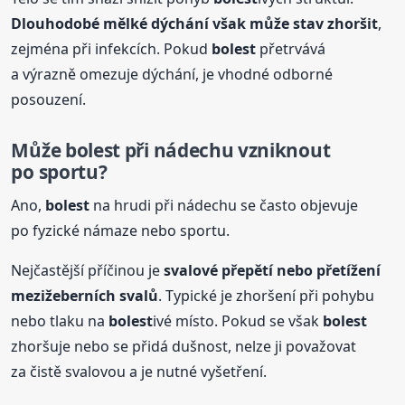
Dlouhodobé mělké dýchání však může stav zhoršit
,
zejména při infekcích. Pokud
bolest
přetrvává
a výrazně omezuje dýchání, je vhodné odborné
posouzení.
Může
bolest
při nádechu vzniknout
po sportu?
Ano,
bolest
na hrudi při nádechu se často objevuje
po fyzické námaze nebo sportu.
Nejčastější příčinou je
svalové přepětí nebo přetížení
mezižeberních svalů
. Typické je zhoršení při pohybu
nebo tlaku na
bolest
ivé místo. Pokud se však
bolest
zhoršuje nebo se přidá dušnost, nelze ji považovat
za čistě svalovou a je nutné vyšetření.