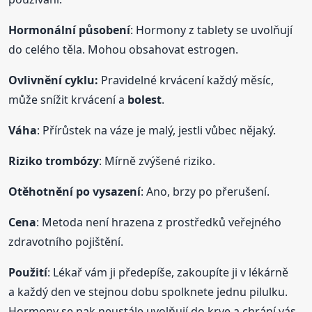
Hormonální působení
: Hormony z tablety se uvolňují
do celého těla. Mohou obsahovat estrogen.
Ovlivnění cyklu:
Pravidelné krvácení každý měsíc,
může snížit krvácení a
bolest
.
Váha
: Přírůstek na váze je malý, jestli vůbec nějaký.
Riziko trombózy
: Mírně zvýšené riziko.
Otěhotnění po vysazení
: Ano, brzy po přerušení.
Cena
: Metoda není hrazena z prostředků veřejného
zdravotního pojištění.
Použití
: Lékař vám ji předepíše, zakoupíte ji v lékárně
a každý den ve stejnou dobu spolknete jednu pilulku.
Hormony se pak neustále uvolňují do krve a chrání vás