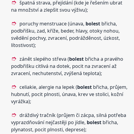
špatná strava, přejídání (kde je řešením ubrat
na množství a zlepšit svou výživu);
poruchy menstruace (únava,
bolest
břicha,
podbřišku, zad, kříže, beder, hlavy, otoky nohou,
svědění pochvy, zvracení, podrážděnost, úzkost,
lítostivost);
zánět slepého střeva (
bolest
břicha a pravého
podbřišku citlivá na dotek, pocit na zvracení až
zvracení, nechutenství, zvýšená teplota);
celiakie, alergie na lepek (
bolest
břicha, průjem,
hubnutí, pocit plnosti, únava, krev ve stolici, kožní
vyrážka);
dráždivý tračník (průjem či zácpa, silná potřeba
vyprazdňování nejčastěji po jídle,
bolest
břicha,
plynatost, pocit plnosti, deprese);