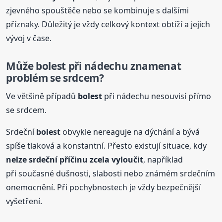
zjevného spouštěče nebo se kombinuje s dalšími
příznaky. Důležitý je vždy celkový kontext obtíží a jejich
vývoj v čase.
Může
bolest
při nádechu znamenat
problém se srdcem?
Ve většině případů
bolest
při nádechu nesouvisí přímo
se srdcem.
Srdeční
bolest
obvykle nereaguje na dýchání a bývá
spíše tlaková a konstantní. Přesto existují situace, kdy
nelze srdeční příčinu zcela vyloučit
, například
při současné dušnosti, slabosti nebo známém srdečním
onemocnění. Při pochybnostech je vždy bezpečnější
vyšetření.