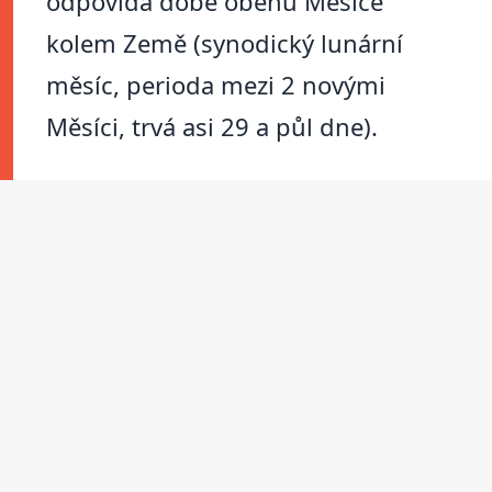
odpovídá době oběhu Měsíce
kolem Země (synodický lunární
měsíc, perioda mezi 2 novými
Měsíci, trvá asi 29 a půl dne).