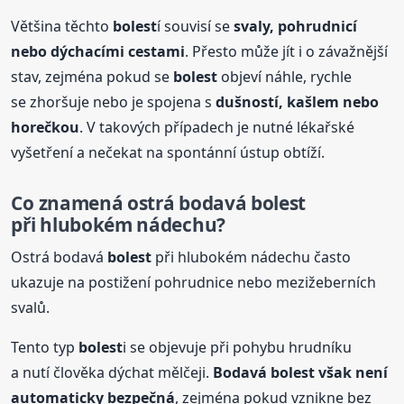
Většina těchto
bolest
í souvisí se
svaly, pohrudnicí
nebo dýchacími cestami
. Přesto může jít i o závažnější
stav, zejména pokud se
bolest
objeví náhle, rychle
se zhoršuje nebo je spojena s
dušností, kašlem nebo
horečkou
. V takových případech je nutné lékařské
vyšetření a nečekat na spontánní ústup obtíží.
Co znamená ostrá bodavá
bolest
při hlubokém nádechu?
Ostrá bodavá
bolest
při hlubokém nádechu často
ukazuje na postižení pohrudnice nebo mezižeberních
svalů.
Tento typ
bolest
i se objevuje při pohybu hrudníku
a nutí člověka dýchat mělčeji.
Bodavá
bolest
však není
automaticky bezpečná
, zejména pokud vznikne bez