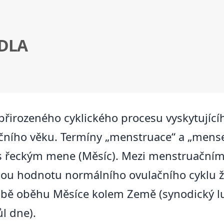
DLA
přirozeného cyklického procesu vyskytující
ího věku. Termíny „menstruace“ a „menses
í s řeckým mene (Měsíc). Mezi menstruační
nou hodnotu normálního ovulačního cyklu 
době oběhu Měsíce kolem Země (synodický l
ůl dne).