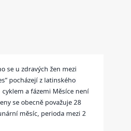
ho se u zdravých žen mezi
“ pocházejí z latinského
m cyklem a fázemi Měsíce není
ženy se obecně považuje 28
unární měsíc, perioda mezi 2