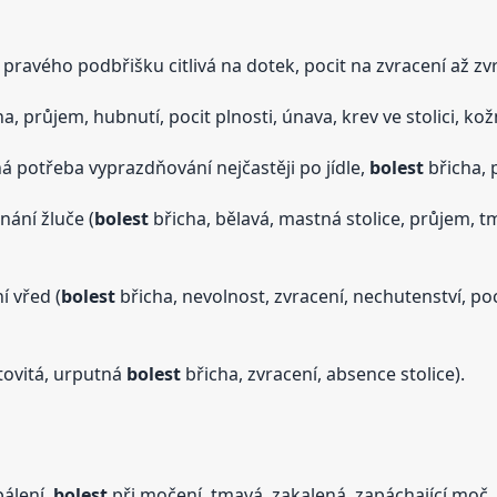
 pravého podbřišku citlivá na dotek, pocit na zvracení až zvr
a, průjem, hubnutí, pocit plnosti, únava, krev ve stolici, kož
ná potřeba vyprazdňování nejčastěji po jídle,
bolest
břicha, p
nání žluče (
bolest
břicha, bělavá, mastná stolice, průjem, t
 vřed (
bolest
břicha, nevolnost, zvracení, nechutenství, poc
tovitá, urputná
bolest
břicha, zvracení, absence stolice).
pálení,
bolest
při močení, tmavá, zakalená, zapáchající moč,