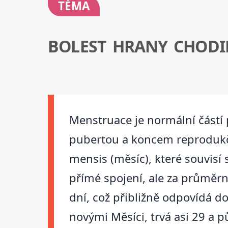
TÉMA
BOLEST HRANY CHODI
Menstruace je normální částí 
pubertou a koncem reprodukčn
mensis (měsíc), které souvis
přímé spojení, ale za průměr
dní, což přibližně odpovídá 
novými Měsíci, trvá asi 29 a p