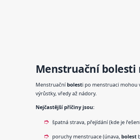
Menstruační
bolest
i
Menstruační
bolest
i po menstruaci mohou vz
výrůstky, vředy až nádory.
Nejčastější příčiny jsou
:
špatná strava, přejídání (kde je řešen
poruchy menstruace (únava,
bolest
b