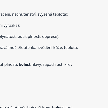
acení, nechutenství, zvýšená teplota);
ní vyrážka);
lynatost, pocit plnosti, deprese);
mavá moč, žloutenka, svědění kůže, teplota,
it plnosti,
bolest
hlavy, zápach úst, krev
 možná příměs hnisu či krve,
bolest
zad);