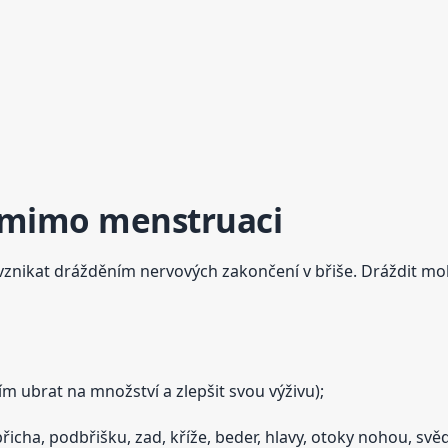
 mimo menstruaci
nikat drážděním nervových zakončení v břiše. Dráždit mohou 
ím ubrat na množství a zlepšit svou výživu);
řicha, podbřišku, zad, kříže, beder, hlavy, otoky nohou, sv