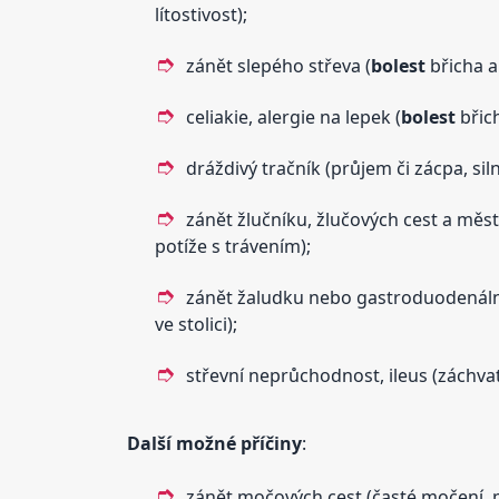
lítostivost);
zánět slepého střeva (
bolest
břicha a
celiakie, alergie na lepek (
bolest
břich
dráždivý tračník (průjem či zácpa, sil
zánět žlučníku, žlučových cest a měst
potíže s trávením);
zánět žaludku nebo gastroduodenální
ve stolici);
střevní neprůchodnost, ileus (záchva
Další možné příčiny
:
zánět močových cest (časté močení, 