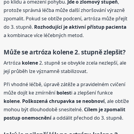
po klidu a omezení pohybu.
Jde o zlomový stupeň
,
protože správná léčba může další zhoršování výrazně
zpomalit. Pokud se obtíže podcení, artróza může přejít
do 3. stupně.
Rozhodující je aktivní přístup pacienta
a kombinace více léčebných metod.
Může se artróza
kolene
2. stupně zlepšit?
Artróza
kolene
2. stupně se obvykle zcela nezlepší, ale
její průběh lze významně stabilizovat.
Při vhodné léčbě, úpravě zátěže a pravidelném cvičení
může dojít ke zmírnění
bolest
i a zlepšení funkce
kolene
.
Poškozená chrupavka se neobnoví
, ale obtíže
mohou být dlouhodobě snesitelné.
Cílem je zpomalit
postup onemocnění
a oddálit přechod do 3. stupně.