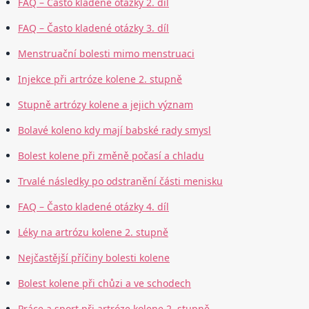
FAQ – Často kladené otázky 2. díl
FAQ – Často kladené otázky 3. díl
Menstruační bolesti mimo menstruaci
Injekce při artróze kolene 2. stupně
Stupně artrózy kolene a jejich význam
Bolavé koleno kdy mají babské rady smysl
Bolest kolene při změně počasí a chladu
Trvalé následky po odstranění části menisku
FAQ – Často kladené otázky 4. díl
Léky na artrózu kolene 2. stupně
Nejčastější příčiny bolesti kolene
Bolest kolene při chůzi a ve schodech
Práce a sport při artróze kolene 2. stupně