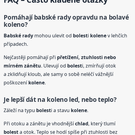
Pomáhají
babské
rady
opravdu na bolavé
koleno?
Babské
rady
mohou ulevit od
bolest
i
kolene
v lehčích
případech.
Nejčastěji pomáhají při
přetížení, ztuhlosti nebo
mírném zánětu
. Ulevují od
bolest
i, zmírňují otok
a zklidňují kloub, ale samy o sobě neléčí vážnější
poškození
kolene
.
Je lepší dát na koleno led, nebo teplo?
Záleží na typu
bolest
i a stavu
kolene
.
Při otoku a zánětu je vhodnější
chlad
, který tlumí
bolest
a otok. Teplo se hodí spíše při ztuhlosti bez