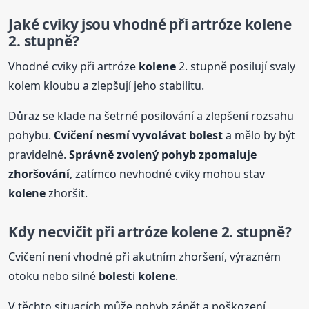
Jaké cviky jsou vhodné při artróze
kolene
2. stupně?
Vhodné cviky při artróze
kolene
2. stupně posilují svaly
kolem kloubu a zlepšují jeho stabilitu.
Důraz se klade na šetrné posilování a zlepšení rozsahu
pohybu.
Cvičení nesmí vyvolávat
bolest
a mělo by být
pravidelné.
Správně zvolený pohyb zpomaluje
zhoršování
, zatímco nevhodné cviky mohou stav
kolene
zhoršit.
Kdy necvičit při artróze
kolene
2. stupně?
Cvičení není vhodné při akutním zhoršení, výrazném
otoku nebo silné
bolest
i
kolene
.
V těchto situacích může pohyb zánět a poškození