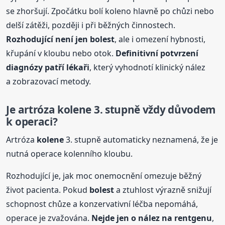
se zhoršují. Zpočátku bolí koleno hlavně po chůzi nebo
delší zátěži, později i při běžných činnostech.
Rozhodující není jen
bolest
, ale i omezení hybnosti,
křupání v kloubu nebo otok.
Definitivní potvrzení
diagnózy patří lékaři
, který vyhodnotí klinický nález
a zobrazovací metody.
Je artróza
kolene
3. stupně vždy důvodem
k operaci?
Artróza
kolene
3. stupně automaticky neznamená, že je
nutná operace kolenního kloubu.
Rozhodující je, jak moc onemocnění omezuje běžný
život pacienta. Pokud
bolest
a ztuhlost výrazně snižují
schopnost chůze a konzervativní léčba nepomáhá,
operace je zvažována.
Nejde jen o nález na rentgenu
,