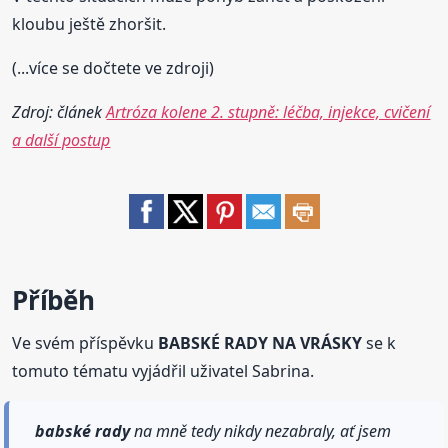
kloubu ještě zhoršit.
(...více se dočtete ve zdroji)
Zdroj: článek
Artróza kolene 2. stupně: léčba, injekce, cvičení
a další postup
Příběh
Ve svém příspěvku
BABSKÉ RADY NA VRÁSKY
se k
tomuto tématu vyjádřil uživatel Sabrina.
babské
rady
na mně tedy nikdy nezabraly, ať jsem