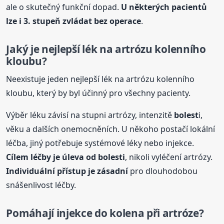
ale o skutečný funkční dopad.
U některých pacientů
lze i 3. stupeň zvládat bez operace
.
Jaký je nejlepší lék na artrózu kolenního
kloubu?
Neexistuje jeden nejlepší lék na artrózu kolenního
kloubu, který by byl účinný pro všechny pacienty.
Výběr léku závisí na stupni artrózy, intenzitě
bolest
i,
věku a dalších onemocněních. U někoho postačí lokální
léčba, jiný potřebuje systémové léky nebo injekce.
Cílem léčby je úleva od
bolest
i
, nikoli vyléčení artrózy.
Individuální přístup je zásadní
pro dlouhodobou
snášenlivost léčby.
Pomáhají injekce do kolena při artróze?