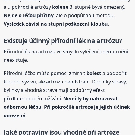
a u pokročilé artrózy
kolene
3. stupně bývá omezený.
Nejde o léčbu příčiny
, ale o podpůrnou metodu.
Výsledek závisí na stupni poškození kloubu
.
Existuje účinný přírodní lék na artrózu?
Přírodní lék na artrózu ve smyslu vyléčení onemocnění
neexistuje.
Přírodní léčba může pomoci zmírnit
bolest
a podpořit
kloubní výživu, ale artrózu neodstraní. Doplňky stravy,
bylinky a vhodná strava mají podpůrný efekt
při dlouhodobém užívání.
Neměly by nahrazovat
odbornou léčbu
.
Při pokročilé artróze je jejich účinek
omezený
.
Jaké potraviny jsou vhodné při artróze