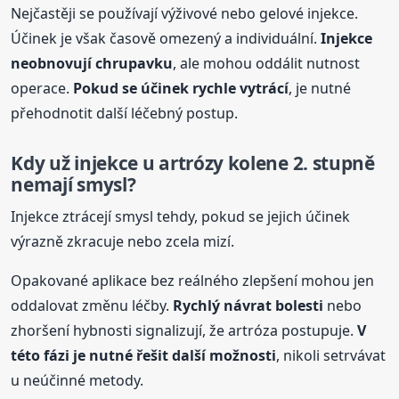
Nejčastěji se používají výživové nebo gelové injekce.
Účinek je však časově omezený a individuální.
Injekce
neobnovují chrupavku
, ale mohou oddálit nutnost
operace.
Pokud se účinek rychle vytrácí
, je nutné
přehodnotit další léčebný postup.
Kdy už injekce u artrózy
kolene
2. stupně
nemají smysl?
Injekce ztrácejí smysl tehdy, pokud se jejich účinek
výrazně zkracuje nebo zcela mizí.
Opakované aplikace bez reálného zlepšení mohou jen
oddalovat změnu léčby.
Rychlý návrat
bolest
i
nebo
zhoršení hybnosti signalizují, že artróza postupuje.
V
této fázi je nutné řešit další možnosti
, nikoli setrvávat
u neúčinné metody.