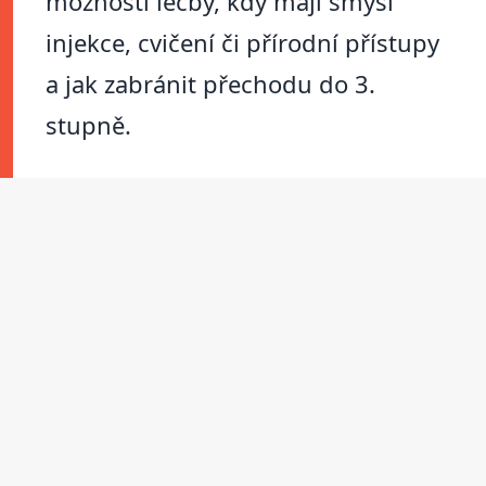
možnosti léčby, kdy mají smysl
injekce, cvičení či přírodní přístupy
a jak zabránit přechodu do 3.
stupně.