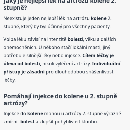
Jaký je nejlepší lék na artrózu
kolene
2.
stupně?
Neexistuje jeden nejlepší lék na artrózu
kolene
2.
stupně, který by byl účinný pro všechny pacienty.
Volba léku závisí na intenzitě
bolest
i, věku a dalších
onemocněních. U někoho stačí lokální masti, jiný
potřebuje silnější léky nebo injekce.
Cílem léčby je
úleva od
bolest
i
, nikoli vyléčení artrózy.
Individuální
přístup je zásadní
pro dlouhodobou snášenlivost
léčby.
Pomáhají injekce do
kolene
u 2. stupně
artrózy?
Injekce do
kolene
mohou u artrózy 2. stupně výrazně
zmírnit
bolest
a zlepšit pohyblivost kloubu.