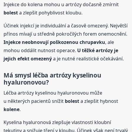
Injekce do kolena mohou u artrózy dočasně zmírnit
bolest
a zlepšit pohyblivost kloubu.
Účinek injekcí je individuální a časově omezený. Největší
přínos mívají u středně pokročilých forem onemocnění.
Injekce neobnovují poškozenou chrupavku
, ale
mohou oddálit nutnost operace.
U těžké artrózy je
jejich efekt omezený
a je nutné realistické očekávání.
Má smysl léčba artrózy kyselinou
hyaluronovou?
Léčba artrózy kyselinou hyaluronovou může
u některých pacientů snížit
bolest
a zlepšit hybnost
kolene
.
Kyselina hyaluronová zlepšuje vlastnosti kloubní
tekutiny a snižuje tření v kloubu. Účinek však není trvalý