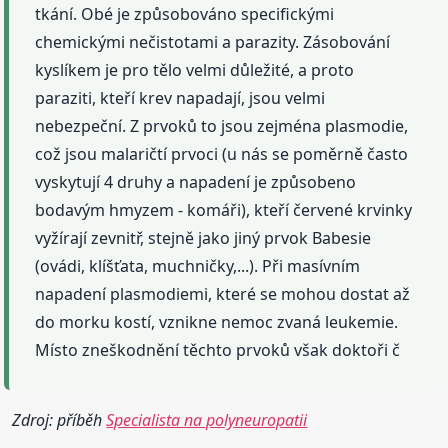
tkání. Obé je způsobováno specifickými
chemickými nečistotami a parazity. Zásobování
kyslíkem je pro tělo velmi důležité, a proto
paraziti, kteří krev napadají, jsou velmi
nebezpeční. Z prvoků to jsou zejména plasmodie,
což jsou malaričtí prvoci (u nás se poměrně často
vyskytují 4 druhy a napadení je způsobeno
bodavým hmyzem - komáři), kteří červené krvinky
vyžírají zevnitř, stejně jako jiný prvok Babesie
(ovádi, klíšťata, muchničky,...). Při masívním
napadení plasmodiemi, které se mohou dostat až
do morku kostí, vznikne nemoc zvaná leukemie.
Místo zneškodnění těchto prvoků však doktoři č
Zdroj: příběh
Specialista na polyneuropatii