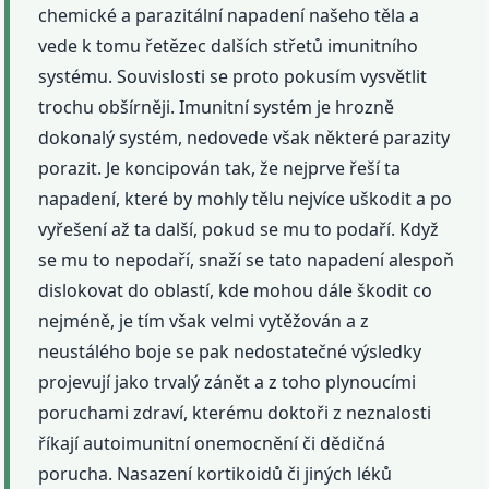
chemické a parazitální napadení našeho těla a
vede k tomu řetězec dalších střetů imunitního
systému. Souvislosti se proto pokusím vysvětlit
trochu obšírněji. Imunitní systém je hrozně
dokonalý systém, nedovede však některé parazity
porazit. Je koncipován tak, že nejprve řeší ta
napadení, které by mohly tělu nejvíce uškodit a po
vyřešení až ta další, pokud se mu to podaří. Když
se mu to nepodaří, snaží se tato napadení alespoň
dislokovat do oblastí, kde mohou dále škodit co
nejméně, je tím však velmi vytěžován a z
neustálého boje se pak nedostatečné výsledky
projevují jako trvalý zánět a z toho plynoucími
poruchami zdraví, kterému doktoři z neznalosti
říkají autoimunitní onemocnění či dědičná
porucha. Nasazení kortikoidů či jiných léků