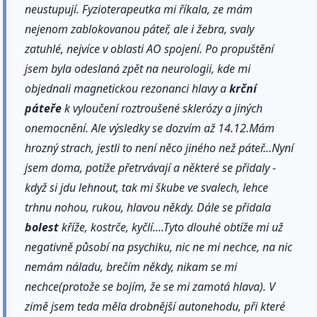
neustupují. Fyzioterapeutka mi říkala, ze mám
nejenom zablokovanou páteř, ale i žebra, svaly
zatuhlé, nejvíce v oblasti AO spojení. Po propuštění
jsem byla odeslaná zpět na neurologii, kde mi
objednali magnetickou rezonanci hlavy a
krční
páteře
k vyloučení roztroušené sklerózy a jiných
onemocnění. Ale výsledky se dozvím až 14.12.Mám
hrozný strach, jestli to není něco jiného než páteř...Nyní
jsem doma, potíže přetrvávají a některé se přidaly -
když si jdu lehnout, tak mi škube ve svalech, lehce
trhnu nohou, rukou, hlavou někdy. Dále se přidala
bolest
kříže, kostrče, kyčlí....Tyto dlouhé obtíže mi už
negativně působí na psychiku, nic ne mi nechce, na nic
nemám náladu, brečím někdy, nikam se mi
nechce(protože se bojím, že se mi zamotá hlava). V
zimě jsem teda měla drobnější autonehodu, při které