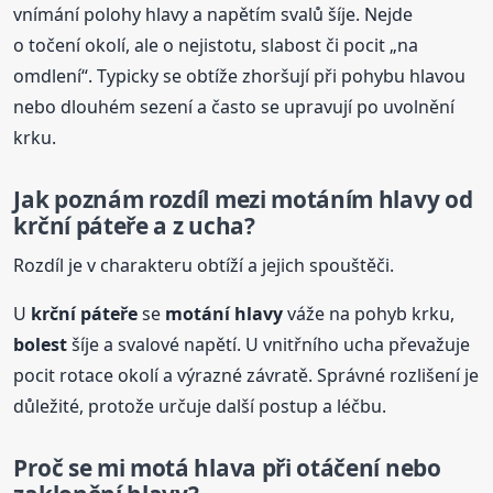
vnímání polohy hlavy a napětím svalů šíje. Nejde
o točení okolí, ale o nejistotu, slabost či pocit „na
omdlení“. Typicky se obtíže zhoršují při pohybu hlavou
nebo dlouhém sezení a často se upravují po uvolnění
krku.
Jak poznám rozdíl mezi motáním hlavy od
krční
páteře
a z ucha?
Rozdíl je v charakteru obtíží a jejich spouštěči.
U
krční
páteře
se
motání hlavy
váže na pohyb krku,
bolest
šíje a svalové napětí. U vnitřního ucha převažuje
pocit rotace okolí a výrazné závratě. Správné rozlišení je
důležité, protože určuje další postup a léčbu.
Proč se mi motá hlava při otáčení nebo