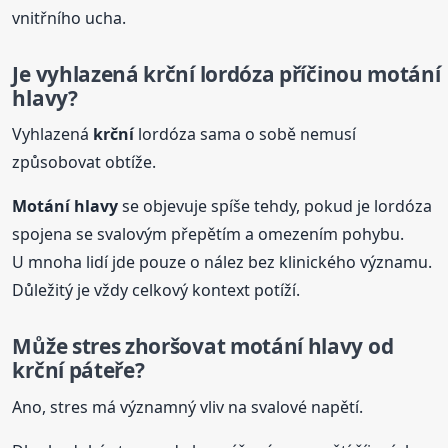
vnitřního ucha.
Je vyhlazená
krční
lordóza příčinou motání
hlavy?
Vyhlazená
krční
lordóza sama o sobě nemusí
způsobovat obtíže.
Motání hlavy
se objevuje spíše tehdy, pokud je lordóza
spojena se svalovým přepětím a omezením pohybu.
U mnoha lidí jde pouze o nález bez klinického významu.
Důležitý je vždy celkový kontext potíží.
Může stres zhoršovat motání hlavy od
krční
páteře
?
Ano, stres má významný vliv na svalové napětí.