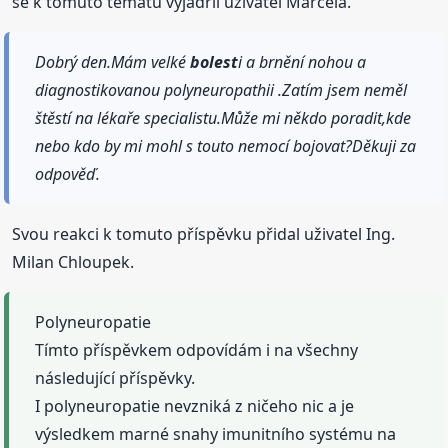
se k tomuto tématu vyjádřil uživatel Marcela.
Dobrý den.Mám velké
bolest
i a brnění nohou a
diagnostikovanou polyneuropathii .Zatím jsem neměl
štěstí na lékaře specialistu.Může mi někdo poradit,kde
nebo kdo by mi mohl s touto nemocí bojovat?Děkuji za
odpověď.
Svou reakci k tomuto příspěvku přidal uživatel Ing.
Milan Chloupek.
Polyneuropatie
Tímto příspěvkem odpovídám i na všechny
následující příspěvky.
I polyneuropatie nevzniká z ničeho nic a je
výsledkem marné snahy imunitního systému na