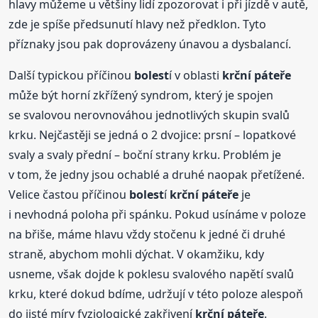
hlavy můžeme u většiny lidí zpozorovat i při jízdě v autě,
zde je spíše předsunutí hlavy než předklon. Tyto
příznaky jsou pak doprovázeny únavou a dysbalancí.
Další typickou příčinou
bolest
í v oblasti
krční
páteře
může být horní zkřížený syndrom, který je spojen
se svalovou nerovnováhou jednotlivých skupin svalů
krku. Nejčastěji se jedná o 2 dvojice: prsní – lopatkové
svaly a svaly přední – boční strany krku. Problém je
v tom, že jedny jsou ochablé a druhé naopak přetížené.
Velice častou příčinou
bolest
í
krční
páteře
je
i nevhodná poloha při spánku. Pokud usínáme v poloze
na břiše, máme hlavu vždy stočenu k jedné či druhé
straně, abychom mohli dýchat. V okamžiku, kdy
usneme, však dojde k poklesu svalového napětí svalů
krku, které dokud bdíme, udržují v této poloze alespoň
do jisté míry fyziologické zakřivení
krční
páteře
.