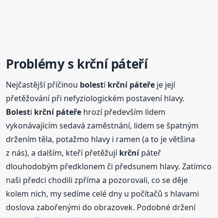
Problémy s
krční
páteří
Nejčastější příčinou
bolest
í
krční
páteře
je její
přetěžování při nefyziologickém postavení hlavy.
Bolest
i
krční
páteře
hrozí především lidem
vykonávajícím sedavá zaměstnání, lidem se špatným
držením těla, potažmo hlavy i ramen (a to je většina
z nás), a dalším, kteří přetěžují
krční
páteř
dlouhodobým předklonem či předsunem hlavy. Zatímco
naši předci chodili zpříma a pozorovali, co se děje
kolem nich, my sedíme celé dny u počítačů s hlavami
doslova zabořenými do obrazovek. Podobné držení