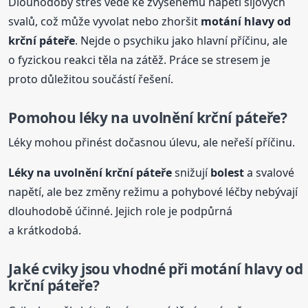
Dlouhodobý stres vede ke zvýšenému napětí šíjových
svalů, což může vyvolat nebo zhoršit
motání hlavy od
krční
páteře
. Nejde o psychiku jako hlavní příčinu, ale
o fyzickou reakci těla na zátěž. Práce se stresem je
proto důležitou součástí řešení.
Pomohou léky na uvolnění
krční
páteře
?
Léky mohou přinést dočasnou úlevu, ale neřeší příčinu.
Léky na uvolnění
krční
páteře
snižují
bolest
a svalové
napětí, ale bez změny režimu a pohybové léčby nebývají
dlouhodobě účinné. Jejich role je podpůrná
a krátkodobá.
Jaké cviky jsou vhodné při motání hlavy od
krční
páteře
?