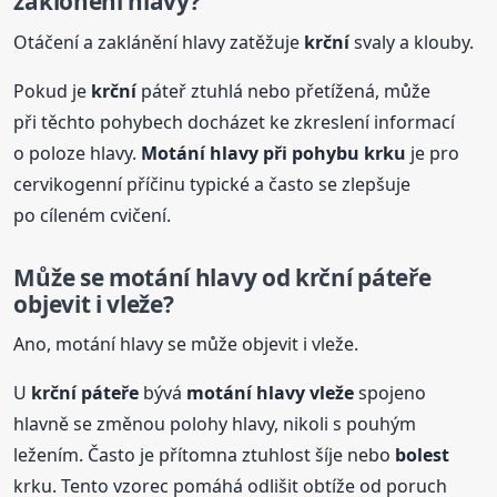
zaklonění hlavy?
Otáčení a zaklánění hlavy zatěžuje
krční
svaly a klouby.
Pokud je
krční
páteř ztuhlá nebo přetížená, může
při těchto pohybech docházet ke zkreslení informací
o poloze hlavy.
Motání hlavy při pohybu krku
je pro
cervikogenní příčinu typické a často se zlepšuje
po cíleném cvičení.
Může se motání hlavy od
krční
páteře
objevit i vleže?
Ano, motání hlavy se může objevit i vleže.
U
krční
páteře
bývá
motání hlavy vleže
spojeno
hlavně se změnou polohy hlavy, nikoli s pouhým
ležením. Často je přítomna ztuhlost šíje nebo
bolest
krku. Tento vzorec pomáhá odlišit obtíže od poruch