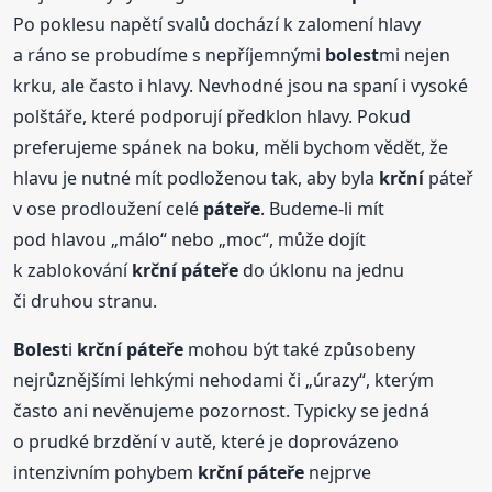
Po poklesu napětí svalů dochází k zalomení hlavy
a ráno se probudíme s nepříjemnými
bolest
mi nejen
krku, ale často i hlavy. Nevhodné jsou na spaní i vysoké
polštáře, které podporují předklon hlavy. Pokud
preferujeme spánek na boku, měli bychom vědět, že
hlavu je nutné mít podloženou tak, aby byla
krční
páteř
v ose prodloužení celé
páteře
. Budeme-li mít
pod hlavou „málo“ nebo „moc“, může dojít
k zablokování
krční
páteře
do úklonu na jednu
či druhou stranu.
Bolest
i
krční
páteře
mohou být také způsobeny
nejrůznějšími lehkými nehodami či „úrazy“, kterým
často ani nevěnujeme pozornost. Typicky se jedná
o prudké brzdění v autě, které je doprovázeno
intenzivním pohybem
krční
páteře
nejprve