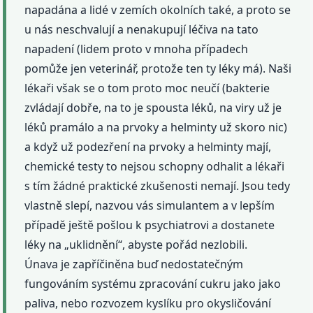
napadána a lidé v zemích okolních také, a proto se
u nás neschvalují a nenakupují léčiva na tato
napadení (lidem proto v mnoha případech
pomůže jen veterinář, protože ten ty léky má). Naši
lékaři však se o tom proto moc neučí (bakterie
zvládají dobře, na to je spousta léků, na viry už je
léků pramálo a na prvoky a helminty už skoro nic)
a když už podezření na prvoky a helminty mají,
chemické testy to nejsou schopny odhalit a lékaři
s tím žádné praktické zkušenosti nemají. Jsou tedy
vlastně slepí, nazvou vás simulantem a v lepším
případě ještě pošlou k psychiatrovi a dostanete
léky na „uklidnění“, abyste pořád nezlobili.
Únava je zapříčiněna buď nedostatečným
fungováním systému zpracování cukru jako jako
paliva, nebo rozvozem kyslíku pro okysličování