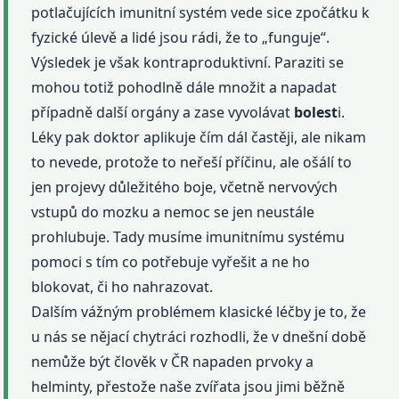
potlačujících imunitní systém vede sice zpočátku k
fyzické úlevě a lidé jsou rádi, že to „funguje“.
Výsledek je však kontraproduktivní. Paraziti se
mohou totiž pohodlně dále množit a napadat
případně další orgány a zase vyvolávat
bolest
i.
Léky pak doktor aplikuje čím dál častěji, ale nikam
to nevede, protože to neřeší příčinu, ale ošálí to
jen projevy důležitého boje, včetně nervových
vstupů do mozku a nemoc se jen neustále
prohlubuje. Tady musíme imunitnímu systému
pomoci s tím co potřebuje vyřešit a ne ho
blokovat, či ho nahrazovat.
Dalším vážným problémem klasické léčby je to, že
u nás se nějací chytráci rozhodli, že v dnešní době
nemůže být člověk v ČR napaden prvoky a
helminty, přestože naše zvířata jsou jimi běžně