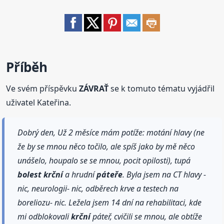
Příběh
Ve svém příspěvku
ZÁVRAŤ
se k tomuto tématu vyjádřil
uživatel Kateřina.
Dobrý den, Už 2 měsíce mám potíže: motání hlavy (ne
že by se mnou něco točilo, ale spíš jako by mě něco
unášelo, houpalo se se mnou, pocit opilosti), tupá
bolest
krční
a hrudní
páteře
. Byla jsem na CT hlavy -
nic, neurologii- nic, odběrech krve a testech na
boreliozu- nic. Ležela jsem 14 dní na rehabilitaci, kde
mi odblokovali
krční
páteř, cvičili se mnou, ale obtíže