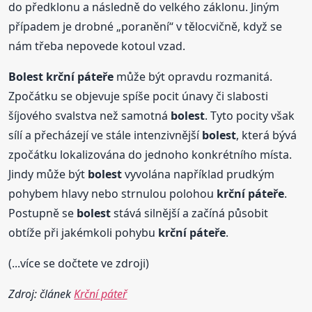
do předklonu a následně do velkého záklonu. Jiným
případem je drobné „poranění“ v tělocvičně, když se
nám třeba nepovede kotoul vzad.
Bolest
krční
páteře
může být opravdu rozmanitá.
Zpočátku se objevuje spíše pocit únavy či slabosti
šíjového svalstva než samotná
bolest
. Tyto pocity však
sílí a přecházejí ve stále intenzivnější
bolest
, která bývá
zpočátku lokalizována do jednoho konkrétního místa.
Jindy může být
bolest
vyvolána například prudkým
pohybem hlavy nebo strnulou polohou
krční
páteře
.
Postupně se
bolest
stává silnější a začíná působit
obtíže při jakémkoli pohybu
krční
páteře
.
(...více se dočtete ve zdroji)
Zdroj: článek
Krční páteř