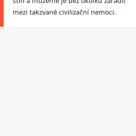
stín a můžeme je bez okolků zařadit
mezi takzvané civilizační nemoci.