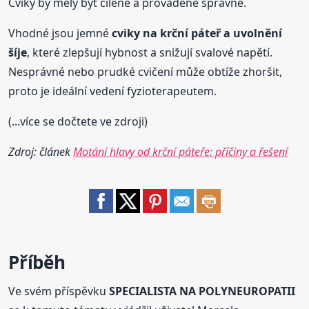
Cviky by měly být cílené a prováděné správně.
Vhodné jsou jemné
cviky na
krční
páteř a uvolnění
šíje
, které zlepšují hybnost a snižují svalové napětí.
Nesprávné nebo prudké cvičení může obtíže zhoršit,
proto je ideální vedení fyzioterapeutem.
(...více se dočtete ve zdroji)
Zdroj: článek
Motání hlavy od krční páteře: příčiny a řešení
Příběh
Ve svém příspěvku
SPECIALISTA NA POLYNEUROPATII