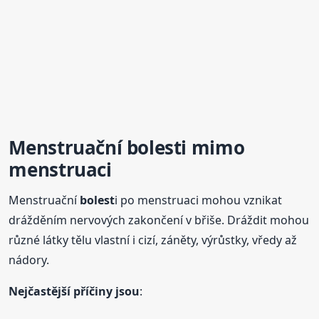
Menstruační
bolest
i mimo
menstruaci
Menstruační
bolest
i po menstruaci mohou vznikat
drážděním nervových zakončení v břiše. Dráždit mohou
různé látky tělu vlastní i cizí, záněty, výrůstky, vředy až
nádory.
Nejčastější příčiny jsou
: