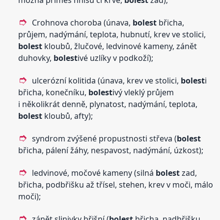
možná příměs hnisu či krve,
bolest
zad);
Crohnova choroba (únava,
bolest
břicha,
průjem, nadýmání, teplota, hubnutí, krev ve stolici,
bolest
kloubů, žlučové, ledvinové kameny, zánět
duhovky,
bolest
ivé uzlíky v podkoží);
ulcerózní kolitida (únava, krev ve stolici,
bolest
i
břicha, konečníku,
bolest
ivý vleklý průjem
i několikrát denně, plynatost, nadýmání, teplota,
bolest
kloubů, afty);
syndrom zvýšené propustnosti střeva (
bolest
břicha, pálení žáhy, nespavost, nadýmání, úzkost);
ledvinové, močové kameny (silná
bolest
zad,
břicha, podbřišku až třísel, stehen, krev v moči, málo
moči);
zánět slinivky břišní (
bolest
břicha, nadbřišku,