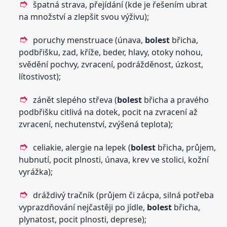
špatná strava, přejídání (kde je řešením ubrat
na množství a zlepšit svou výživu);
poruchy menstruace (únava,
bolest
břicha,
podbřišku, zad, kříže, beder, hlavy, otoky nohou,
svědění pochvy, zvracení, podrážděnost, úzkost,
lítostivost);
zánět slepého střeva (
bolest
břicha a pravého
podbřišku citlivá na dotek, pocit na zvracení až
zvracení, nechutenství, zvýšená teplota);
celiakie, alergie na lepek (
bolest
břicha, průjem,
hubnutí, pocit plnosti, únava, krev ve stolici, kožní
vyrážka);
dráždivý tračník (průjem či zácpa, silná potřeba
vyprazdňování nejčastěji po jídle,
bolest
břicha,
plynatost, pocit plnosti, deprese);