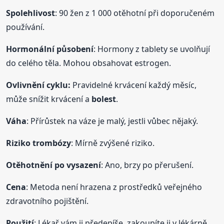
Spolehlivost
: 90 žen z 1 000 otěhotní při doporučeném
používání.
Hormonální působení
: Hormony z tablety se uvolňují
do celého těla. Mohou obsahovat estrogen.
Ovlivnění cyklu:
Pravidelné krvácení každý měsíc,
může snížit krvácení a
bolest
.
Váha
: Přírůstek na váze je malý, jestli vůbec nějaký.
Riziko trombózy
: Mírně zvýšené riziko.
Otěhotnění po vysazení
: Ano, brzy po přerušení.
Cena
: Metoda není hrazena z prostředků veřejného
zdravotního pojištění.
Použití
: Lékař vám ji předepíše, zakoupíte ji v lékárně