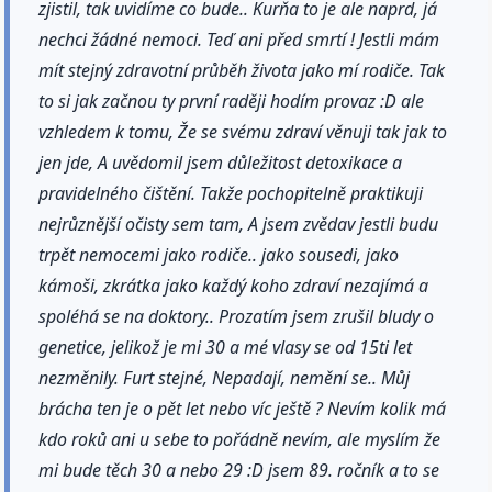
zjistil, tak uvidíme co bude.. Kurňa to je ale naprd, já
nechci žádné nemoci. Teď ani před smrtí ! Jestli mám
mít stejný zdravotní průběh života jako mí rodiče. Tak
to si jak začnou ty první raději hodím provaz :D ale
vzhledem k tomu, Že se svému zdraví věnuji tak jak to
jen jde, A uvědomil jsem důležitost detoxikace a
pravidelného čištění. Takže pochopitelně praktikuji
nejrůznější očisty sem tam, A jsem zvědav jestli budu
trpět nemocemi jako rodiče.. jako sousedi, jako
kámoši, zkrátka jako každý koho zdraví nezajímá a
spoléhá se na doktory.. Prozatím jsem zrušil bludy o
genetice, jelikož je mi 30 a mé vlasy se od 15ti let
nezměnily. Furt stejné, Nepadají, nemění se.. Můj
brácha ten je o pět let nebo víc ještě ? Nevím kolik má
kdo roků ani u sebe to pořádně nevím, ale myslím že
mi bude těch 30 a nebo 29 :D jsem 89. ročník a to se