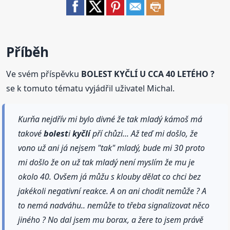
Příběh
Ve svém příspěvku
BOLEST KYČLÍ U CCA 40 LETÉHO ?
se k tomuto tématu vyjádřil uživatel Michal.
Kurňa nejdřív mi bylo divné že tak mladý kámoš má
takové
bolest
i
kyčlí
pří chůzi... Až teď mi došlo, že
vono už ani já nejsem "tak" mladý, bude mi 30 proto
mi došlo že on už tak mladý není myslím že mu je
okolo 40. Ovšem já můžu s klouby dělat co chci bez
jakékoli negativní reakce. A on ani chodit nemůže ? A
to nemá nadváhu.. nemůže to třeba signalizovat něco
jiného ? No dal jsem mu borax, a žere to jsem právě