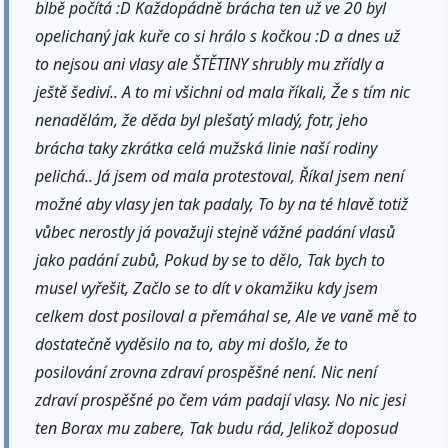
blbě počítá :D Každopádně brácha ten už ve 20 byl
opelichaný jak kuře co si hrálo s kočkou :D a dnes už
to nejsou ani vlasy ale ŠTĚTINY shrubly mu zřídly a
ještě šediví.. A to mi všichni od mala říkali, Že s tím nic
nenadělám, že děda byl plešatý mladý, fotr, jeho
brácha taky zkrátka celá mužská linie naší rodiny
pelichá.. Já jsem od mala protestoval, Říkal jsem není
možné aby vlasy jen tak padaly, To by na té hlavě totiž
vůbec nerostly já považuji stejně vážné padání vlasů
jako padání zubů, Pokud by se to dělo, Tak bych to
musel vyřešit, Začlo se to dít v okamžiku kdy jsem
celkem dost posiloval a přemáhal se, Ale ve vaně mě to
dostatečně vyděsilo na to, aby mi došlo, že to
posilování zrovna zdraví prospěšné není. Nic není
zdraví prospěšné po čem vám padají vlasy. No nic jesi
ten Borax mu zabere, Tak budu rád, Jelikož doposud