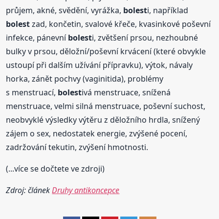
průjem, akné, svědění, vyrážka,
bolest
i, například
bolest
zad, končetin, svalové křeče, kvasinkové poševní
infekce, pánevní
bolest
i, zvětšení prsou, nezhoubné
bulky v prsou, děložní/poševní krvácení (které obvykle
ustoupí při dalším užívání přípravku), výtok, návaly
horka, zánět pochvy (vaginitida), problémy
s menstruací,
bolest
ivá menstruace, snížená
menstruace, velmi silná menstruace, poševní suchost,
neobvyklé výsledky výtěru z děložního hrdla, snížený
zájem o sex, nedostatek energie, zvýšené pocení,
zadržování tekutin, zvýšení hmotnosti.
(...více se dočtete ve zdroji)
Zdroj: článek
Druhy antikoncepce