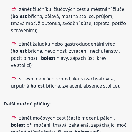
zánět žlučníku, žlučových cest a městnání žluče
(
bolest
břicha, bělavá, mastná stolice, průjem,
tmavá moč, žloutenka, svědění kůže, teplota, potíže
s trávením);
zánět žaludku nebo gastroduodenální vřed
(
bolest
břicha, nevolnost, zvracení, nechutenství,
pocit plnosti,
bolest
hlavy, zápach úst, krev
ve stolici);
střevní neprůchodnost, ileus (záchvatovitá,
urputná
bolest
břicha, zvracení, absence stolice).
Další možné příčiny
:
zánět močových cest (časté močení, pálení,
bolest
při močení, tmavá, zakalená, zapáchající moč,