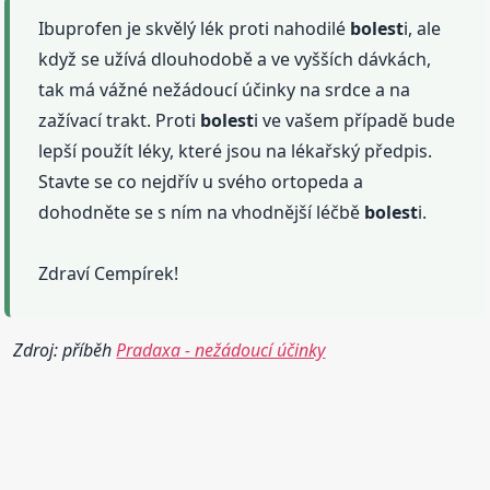
Ibuprofen je skvělý lék proti nahodilé
bolest
i, ale
když se užívá dlouhodobě a ve vyšších dávkách,
tak má vážné nežádoucí účinky na srdce a na
zažívací trakt. Proti
bolest
i ve vašem případě bude
lepší použít léky, které jsou na lékařský předpis.
Stavte se co nejdřív u svého ortopeda a
dohodněte se s ním na vhodnější léčbě
bolest
i.
Zdraví Cempírek!
Zdroj: příběh
Pradaxa - nežádoucí účinky