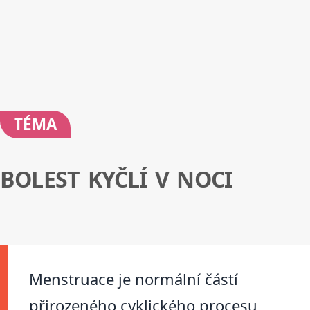
TÉMA
BOLEST KYČLÍ V NOCI
Menstruace je normální částí
přirozeného cyklického procesu