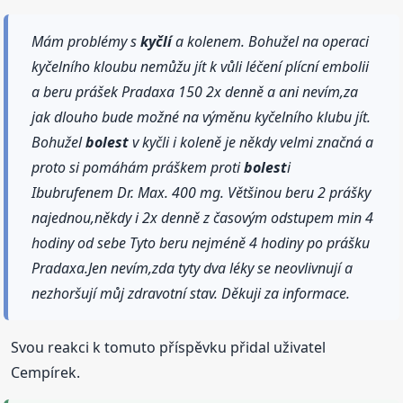
Mám problémy s
kyčlí
a kolenem. Bohužel na operaci
kyčelního kloubu nemůžu jít k vůli léčení plícní embolii
a beru prášek Pradaxa 150 2x denně a ani nevím,za
jak dlouho bude možné na výměnu kyčelního klubu jít.
Bohužel
bolest
v kyčli i koleně je někdy velmi značná a
proto si pomáhám práškem proti
bolest
i
Ibubrufenem Dr. Max. 400 mg. Většinou beru 2 prášky
najednou,někdy i 2x denně z časovým odstupem min 4
hodiny od sebe Tyto beru nejméně 4 hodiny po prášku
Pradaxa.Jen nevím,zda tyty dva léky se neovlivnují a
nezhoršují můj zdravotní stav. Děkuji za informace.
Svou reakci k tomuto příspěvku přidal uživatel
Cempírek.