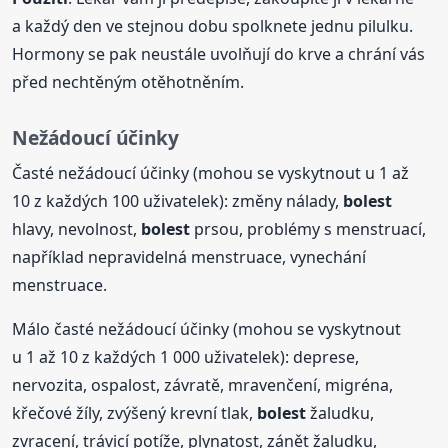
a každý den ve stejnou dobu spolknete jednu pilulku.
Hormony se pak neustále uvolňují do krve a chrání vás
před nechtěným otěhotněním.
Nežádoucí účinky
Časté nežádoucí účinky (mohou se vyskytnout u 1 až
10 z každých 100 uživatelek): změny nálady,
bolest
hlavy, nevolnost,
bolest
prsou, problémy s menstruací,
například nepravidelná menstruace, vynechání
menstruace.
Málo časté nežádoucí účinky (mohou se vyskytnout
u 1 až 10 z každých 1 000 uživatelek): deprese,
nervozita, ospalost, závratě, mravenčení, migréna,
křečové žíly, zvýšený krevní tlak,
bolest
žaludku,
zvracení, trávicí potíže, plynatost, zánět žaludku,