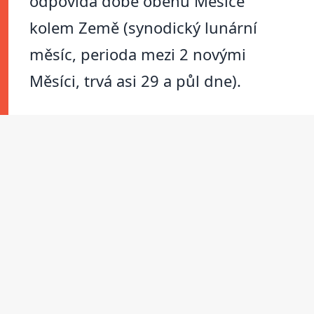
odpovídá době oběhu Měsíce
kolem Země (synodický lunární
měsíc, perioda mezi 2 novými
Měsíci, trvá asi 29 a půl dne).