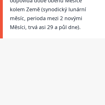
odpovídá době oběhu Měsíce
kolem Země (synodický lunární
měsíc, perioda mezi 2 novými
Měsíci, trvá asi 29 a půl dne).