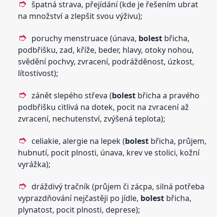
špatná strava, přejídání (kde je řešením ubrat
na množství a zlepšit svou výživu);
poruchy menstruace (únava,
bolest
břicha,
podbřišku, zad, kříže, beder, hlavy, otoky nohou,
svědění pochvy, zvracení, podrážděnost, úzkost,
lítostivost);
zánět slepého střeva (
bolest
břicha a pravého
podbřišku citlivá na dotek, pocit na zvracení až
zvracení, nechutenství, zvýšená teplota);
celiakie, alergie na lepek (
bolest
břicha, průjem,
hubnutí, pocit plnosti, únava, krev ve stolici, kožní
vyrážka);
dráždivý tračník (průjem či zácpa, silná potřeba
vyprazdňování nejčastěji po jídle,
bolest
břicha,
plynatost, pocit plnosti, deprese);