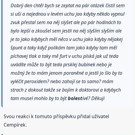
Dobrý den chtěl bych se zeptat na pár otázek čistil sem
si uši a najednou v levém uchu jao kdyby někdo vypnul
zvuk přestal sem na něj slyšet ale po pár hodinách to
bylo lepší a zkoušel sem jestli na něj slyším slyším ale
je to jako kdybych měl něco v uchu jako kdyby nějakej
špunt a taky když polikám tam jako kdyby tam měl
píchavej tlak a taky mě furt v uchu píská jak už teda
uvádíte může to být teda prsklej bubínek nebo je
možný že to mám jenom poraněné a jestli jo šlo by to
vyléčit peroxidem? nebo zahojí se to samo? mám
strach z dokout takže se bojím k doktorovi a kdybych
tam musel mohlo by to být
bolest
ivé? Děkuji
Svou reakci k tomuto příspěvku přidal uživatel
Cempírek.