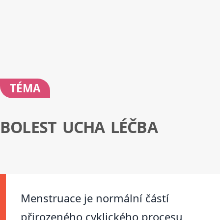
TÉMA
BOLEST UCHA LÉČBA
Menstruace je normální částí
přirozeného cyklického procesu