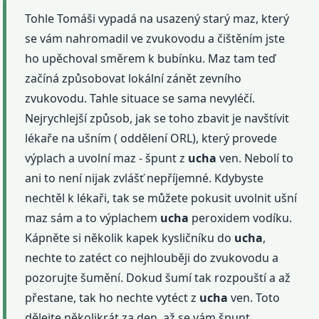
Tohle Tomáši vypadá na usazený starý maz, který
se vám nahromadil ve zvukovodu a čištěním jste
ho upěchoval směrem k bubínku. Maz tam teď
začíná způsobovat lokální zánět zevního
zvukovodu. Tahle situace se sama nevyléčí.
Nejrychlejší způsob, jak se toho zbavit je navštívit
lékaře na ušním ( oddělení ORL), který provede
výplach a uvolní maz - špunt z
ucha
ven. Nebolí to
ani to není nijak zvlášť nepříjemné. Kdybyste
nechtěl k lékaři, tak se můžete pokusit uvolnit ušní
maz sám a to výplachem
ucha
peroxidem vodíku.
Kápněte si několik kapek kysličníku do
ucha
,
nechte to zatéct co nejhlouběji do zvukovodu a
pozorujte šumění. Dokud šumí tak rozpouští a až
přestane, tak ho nechte vytéct z
ucha
ven. Toto
dělejte několikrát za den, až se vám špunt