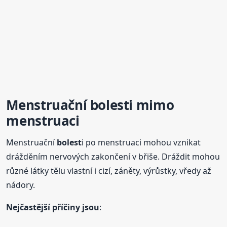
Menstruační
bolest
i mimo
menstruaci
Menstruační
bolest
i po menstruaci mohou vznikat
drážděním nervových zakončení v břiše. Dráždit mohou
různé látky tělu vlastní i cizí, záněty, výrůstky, vředy až
nádory.
Nejčastější příčiny jsou
: