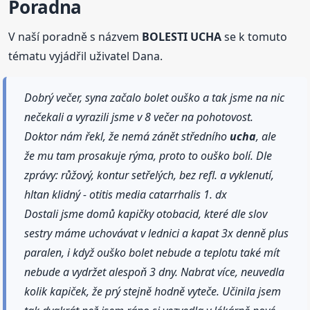
Poradna
V naší poradně s názvem
BOLESTI UCHA
se k tomuto
tématu vyjádřil uživatel Dana.
Dobrý večer, syna začalo bolet ouško a tak jsme na nic
nečekali a vyrazili jsme v 8 večer na pohotovost.
Doktor nám řekl, že nemá zánět středního
ucha
, ale
že mu tam prosakuje rýma, proto to ouško bolí. Dle
zprávy: růžový, kontur setřelých, bez refl. a vyklenutí,
hltan klidný - otitis media catarrhalis 1. dx
Dostali jsme domů kapičky otobacid, které dle slov
sestry máme uchovávat v lednici a kapat 3x denně plus
paralen, i když ouško bolet nebude a teplotu také mít
nebude a vydržet alespoň 3 dny. Nabrat více, neuvedla
kolik kapiček, že prý stejně hodně vyteče. Učinila jsem