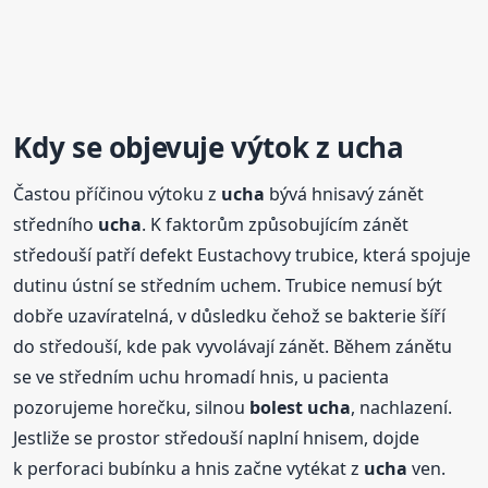
Kdy se objevuje výtok z
ucha
Častou příčinou výtoku z
ucha
bývá hnisavý zánět
středního
ucha
. K faktorům způsobujícím zánět
středouší patří defekt Eustachovy trubice, která spojuje
dutinu ústní se středním uchem. Trubice nemusí být
dobře uzavíratelná, v důsledku čehož se bakterie šíří
do středouší, kde pak vyvolávají zánět. Během zánětu
se ve středním uchu hromadí hnis, u pacienta
pozorujeme horečku, silnou
bolest
ucha
, nachlazení.
Jestliže se prostor středouší naplní hnisem, dojde
k perforaci bubínku a hnis začne vytékat z
ucha
ven.