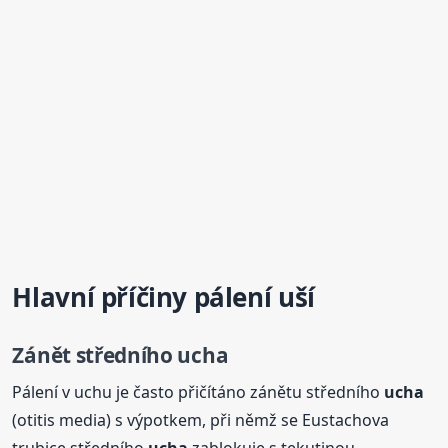
Hlavní příčiny pálení uší
Zánět středního
ucha
Pálení v uchu je často přičítáno zánětu středního
ucha
(otitis media) s výpotkem, při němž se Eustachova
trubice středního
ucha
zablokuje s tekutinou