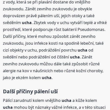
z vody, která se při plavání dostane do vnějšího
zvukovodu. Zánět zevního zvukovodu je obvykle
doprovázen právě pálením uší, jejich otoky a také
svěděním
ucha
. Zbytek vody v uchu vytváří teplé a vlhké
prostředí, které podporuje růst bakterií Pseudomonas.
Další příčiny, které mohou způsobit zánět zevního
zvukovodu, jsou infekce kosti na spodině lebeční, také
cizí objekty v uchu, podráždění povrchu
ucha
od
svědění nebo podráždění od čištění
ucha
. Zánět
zevního zvukovodu můžou dále také způsobit různé
alergie na kov v náušnicích nebo různé kožní choroby,
jako je ekzém kolem
ucha
.
Další příčiny pálení uší
Pálící zarudnutí kolem vnějšího
ucha
a kůže kolem
ucha
mohou být náznaky vážné infekce, a v této situaci