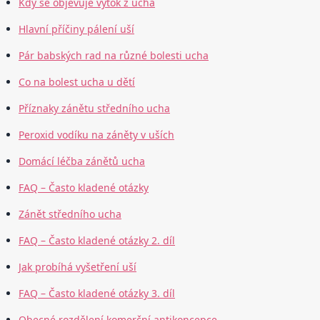
Kdy se objevuje výtok z ucha
Hlavní příčiny pálení uší
Pár babských rad na různé bolesti ucha
Co na bolest ucha u dětí
Příznaky zánětu středního ucha
Peroxid vodíku na záněty v uších
Domácí léčba zánětů ucha
FAQ – Často kladené otázky
Zánět středního ucha
FAQ – Často kladené otázky 2. díl
Jak probíhá vyšetření uší
FAQ – Často kladené otázky 3. díl
Obecné rozdělení komerční antikoncepce