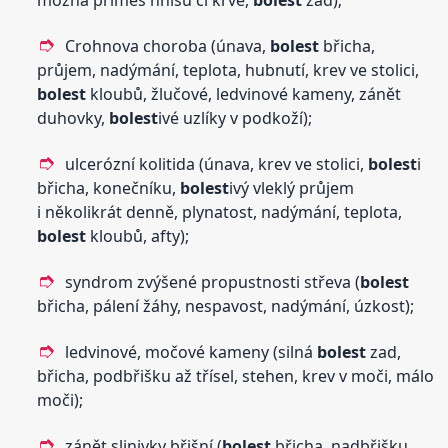
možná příměs hnisu či krve,
bolest
zad);
Crohnova choroba (únava,
bolest
břicha,
průjem, nadýmání, teplota, hubnutí, krev ve stolici,
bolest
kloubů, žlučové, ledvinové kameny, zánět
duhovky,
bolest
ivé uzlíky v podkoží);
ulcerózní kolitida (únava, krev ve stolici,
bolest
i
břicha, konečníku,
bolest
ivý vleklý průjem
i několikrát denně, plynatost, nadýmání, teplota,
bolest
kloubů, afty);
syndrom zvýšené propustnosti střeva (
bolest
břicha, pálení žáhy, nespavost, nadýmání, úzkost);
ledvinové, močové kameny (silná
bolest
zad,
břicha, podbřišku až třísel, stehen, krev v moči, málo
moči);
zánět slinivky břišní (
bolest
břicha, nadbřišku,