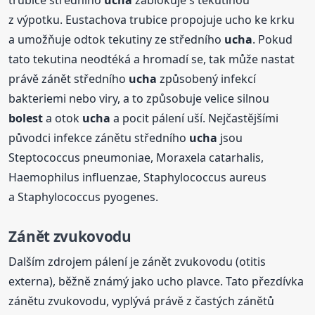
z výpotku. Eustachova trubice propojuje ucho ke krku
a umožňuje odtok tekutiny ze středního
ucha
. Pokud
tato tekutina neodtéká a hromadí se, tak může nastat
právě zánět středního
ucha
způsobený infekcí
bakteriemi nebo viry, a to způsobuje velice silnou
bolest
a otok
ucha
a pocit pálení uší. Nejčastějšími
původci infekce zánětu středního
ucha
jsou
Steptococcus pneumoniae, Moraxela catarhalis,
Haemophilus influenzae, Staphylococcus aureus
a Staphylococcus pyogenes.
Zánět zvukovodu
Dalším zdrojem pálení je zánět zvukovodu (otitis
externa), běžně známý jako ucho plavce. Tato přezdívka
zánětu zvukovodu, vyplývá právě z častých zánětů