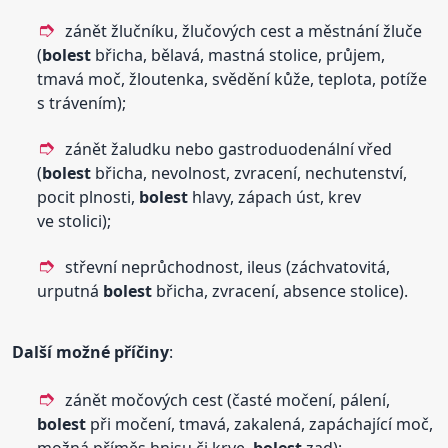
zánět žlučníku, žlučových cest a městnání žluče
(
bolest
břicha, bělavá, mastná stolice, průjem,
tmavá moč, žloutenka, svědění kůže, teplota, potíže
s trávením);
zánět žaludku nebo gastroduodenální vřed
(
bolest
břicha, nevolnost, zvracení, nechutenství,
pocit plnosti,
bolest
hlavy, zápach úst, krev
ve stolici);
střevní neprůchodnost, ileus (záchvatovitá,
urputná
bolest
břicha, zvracení, absence stolice).
Další možné příčiny
:
zánět močových cest (časté močení, pálení,
bolest
při močení, tmavá, zakalená, zapáchající moč,