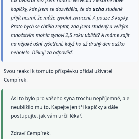
tak dvakrát než jsem ráno si vezvedla v lékárně nové
kapičky, kde jsem se dozvěděla, že do
ucha
studené
přijít nesmí, že může vyvolat zvracení. A pouze 3 kapky.
Proto bych se chtěla zeptat, zda jsem studený a velkým
množstvím mohla synovi 2,5 roku ublížit? A máme zajít
na nějaké ušní vyšetření, když ho už druhý den ouško
nebolelo. Děkuji za odpověď.
Svou reakci k tomuto příspěvku přidal uživatel
Cempírek.
Asi to bylo pro vašeho syna trochu nepříjemné, ale
neublížilo mu to. Kapejte jen tři kapičky a dále
postupujte, jak vám určil lékař.
Zdraví Cempírek!