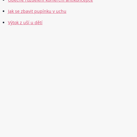
Jak se zbavit pupínku v uchu
Výtok z uší u dětí