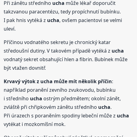
Při zánětu středního
ucha
může lékař doporučit
takzvanou paracentézu, tedy propíchnutí bubínku.
I pak hnis vytéká z
ucha
, ovšem pacientovi se velmi
uleví.
Příčinou vodnatého sekretu je chronický katar
středoušní dutiny. V takovém případě vytéká z
ucha
vodnatý sekret obsahující hlen a fibrin. Bubínek může
být vtažen dovnitř.
Krvavý výtok z
ucha
může mít několik příčin
:
například poranění zevního zvukovodu, bubínku
i středního
ucha
ostrým předmětem; okolní zánět,
zvláště při chřipkovém zánětu středního
ucha
.
Při úrazech s poraněním spodiny lebeční může z
ucha
vytékat i mozkomíšní mok.