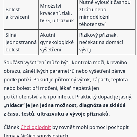
Nutné vyloučit časnou
Množství
Bolest
ztrátu nebo
krvácení, tlak,
a krvácení
mimoděložní
hCG, ultrazvuk
těhotenství
Silná
Akutní
Rizikový příznak,
jednostranná
gynekologické
nečekat na domácí
bolest
vyšetření
vývoj
Součástí vyšetření může být i kontrola moči, krevního
obrazu, zánětlivých parametrů nebo vyšetření pánve
podle potíží. Pokud je přítomný výtok, zápach, teplota
nebo bolest při močení, lékař nepátrá jen
po těhotenství, ale i po infekci. Praktický dopad je jasný:
„nidace“ je jen jedna možnost, diagnóza se skládá
z času, testů, ultrazvuku a vývoje příznaků
.
Článek
Chci oplodnit
by rovněž mohl pomoci pochopit
téma v širších souvislostech.