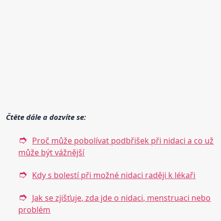
Čtěte dále a dozvíte se:
Proč může pobolívat podbřišek při nidaci a co už
může být vážnější
Kdy s bolestí při možné nidaci raději k lékaři
Jak se zjišťuje, zda jde o nidaci, menstruaci nebo
problém