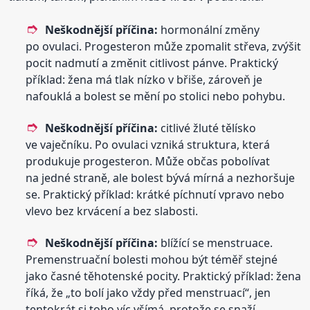
Neškodnější příčina:
hormonální změny
po ovulaci. Progesteron může zpomalit střeva, zvýšit
pocit nadmutí a změnit citlivost pánve. Praktický
příklad: žena má tlak nízko v břiše, zároveň je
nafouklá a bolest se mění po stolici nebo pohybu.
Neškodnější příčina:
citlivé žluté tělísko
ve vaječníku. Po ovulaci vzniká struktura, která
produkuje progesteron. Může občas pobolívat
na jedné straně, ale bolest bývá mírná a nezhoršuje
se. Praktický příklad: krátké píchnutí vpravo nebo
vlevo bez krvácení a bez slabosti.
Neškodnější příčina:
blížící se menstruace.
Premenstruační bolesti mohou být téměř stejné
jako časné těhotenské pocity. Praktický příklad: žena
říká, že „to bolí jako vždy před menstruací“, jen
tentokrát si toho víc všímá, protože se snaží