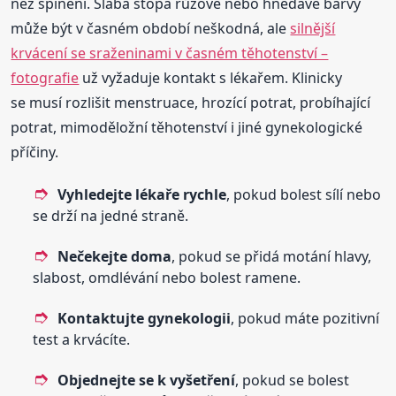
než špinění. Slabá stopa růžové nebo hnědavé barvy
může být v časném období neškodná, ale
silnější
krvácení se sraženinami v časném těhotenství –
fotografie
už vyžaduje kontakt s lékařem. Klinicky
se musí rozlišit menstruace, hrozící potrat, probíhající
potrat, mimoděložní těhotenství i jiné gynekologické
příčiny.
Vyhledejte lékaře rychle
, pokud bolest sílí nebo
se drží na jedné straně.
Nečekejte doma
, pokud se přidá motání hlavy,
slabost, omdlévání nebo bolest ramene.
Kontaktujte gynekologii
, pokud máte pozitivní
test a krvácíte.
Objednejte se k vyšetření
, pokud se bolest