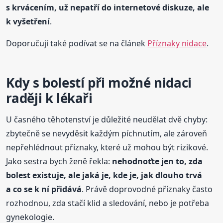
s krvácením, už nepatří do internetové diskuze, ale
k vyšetření
.
Doporučuji také podívat se na článek
Příznaky nidace
.
Kdy s bolestí při možné nidaci
raději k lékaři
U časného těhotenství je důležité neudělat dvě chyby:
zbytečně se nevyděsit každým píchnutím, ale zároveň
nepřehlédnout příznaky, které už mohou být rizikové.
Jako sestra bych ženě řekla:
nehodnoťte jen to, zda
bolest existuje, ale jaká je, kde je, jak dlouho trvá
a co se k ní přidává
. Právě doprovodné příznaky často
rozhodnou, zda stačí klid a sledování, nebo je potřeba
gynekologie.