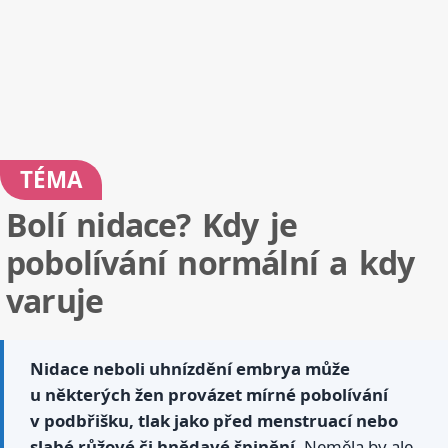
TÉMA
Bolí nidace? Kdy je
pobolívání normální a kdy
varuje
Nidace neboli uhnízdění embrya může
u některých žen provázet mírné pobolívání
v podbřišku, tlak jako před menstruací nebo
slabé růžové či hnědavé špinění.
Neměla by ale