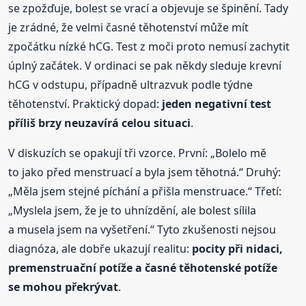
se zpožďuje, bolest se vrací a objevuje se špinění. Tady
je zrádné, že velmi časné těhotenství může mít
zpočátku nízké hCG. Test z moči proto nemusí zachytit
úplný začátek. V ordinaci se pak někdy sleduje krevní
hCG v odstupu, případně ultrazvuk podle týdne
těhotenství. Praktický dopad:
jeden negativní test
příliš brzy neuzavírá celou situaci
.
V diskuzích se opakují tři vzorce. První: „Bolelo mě
to jako před menstruací a byla jsem těhotná.“ Druhý:
„Měla jsem stejné píchání a přišla menstruace.“ Třetí:
„Myslela jsem, že je to uhnízdění, ale bolest sílila
a musela jsem na vyšetření.“ Tyto zkušenosti nejsou
diagnóza, ale dobře ukazují realitu:
pocity při nidaci,
premenstruační potíže a časné těhotenské potíže
se mohou překrývat
.