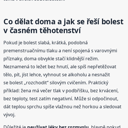
Co dělat doma a jak se řeší bolest
v časném těhotenství
Pokud je bolest slabá, krátká, podobná
premenstruačnímu tlaku a není spojená s varovnými
příznaky, doma obvykle stačí klidnější režim.
Neznamená to ležet bez hnutí, ale spíš nepřetěžovat
tělo, pít, jíst lehce, vyhnout se alkoholu a nesnažit
se bolest „rozchodit“ silovým cvičením. Praktický
příklad: žena má večer tlak v podbřišku, bez krvácení,
bez teploty, test zatím negativní. Může si odpočinout,
dát teplou sprchu spíše vlažnou než horkou a sledovat
vývoj.
Důležité je
neužívat léky bez rozmyslu
, hlavně pokud