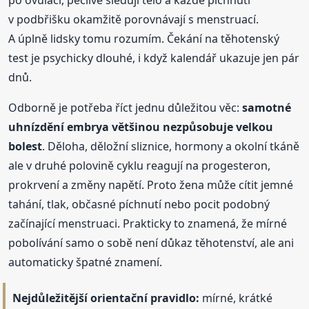
v podbřišku okamžitě porovnávají s menstruací.
A úplně lidsky tomu rozumím. Čekání na těhotenský
test je psychicky dlouhé, i když kalendář ukazuje jen pár
dnů.
Odborně je potřeba říct jednu důležitou věc:
samotné
uhnízdění embrya většinou nezpůsobuje velkou
bolest
. Děloha, děložní sliznice, hormony a okolní tkáně
ale v druhé polovině cyklu reagují na progesteron,
prokrvení a změny napětí. Proto žena může cítit jemné
tahání, tlak, občasné píchnutí nebo pocit podobný
začínající menstruaci. Prakticky to znamená, že mírné
pobolívání samo o sobě není důkaz těhotenství, ale ani
automaticky špatné znamení.
Nejdůležitější orientační pravidlo:
mírné, krátké