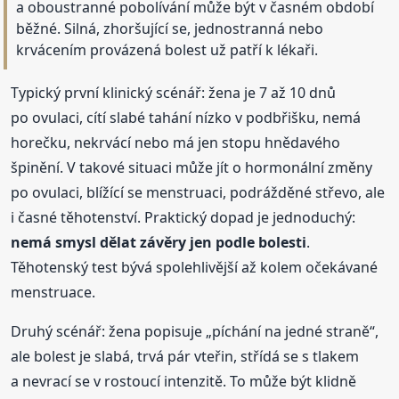
a oboustranné pobolívání může být v časném období
běžné. Silná, zhoršující se, jednostranná nebo
krvácením provázená bolest už patří k lékaři.
Typický první klinický scénář: žena je 7 až 10 dnů
po ovulaci, cítí slabé tahání nízko v podbřišku, nemá
horečku, nekrvácí nebo má jen stopu hnědavého
špinění. V takové situaci může jít o hormonální změny
po ovulaci, blížící se menstruaci, podrážděné střevo, ale
i časné těhotenství. Praktický dopad je jednoduchý:
nemá smysl dělat závěry jen podle bolesti
.
Těhotenský test bývá spolehlivější až kolem očekávané
menstruace.
Druhý scénář: žena popisuje „píchání na jedné straně“,
ale bolest je slabá, trvá pár vteřin, střídá se s tlakem
a nevrací se v rostoucí intenzitě. To může být klidně