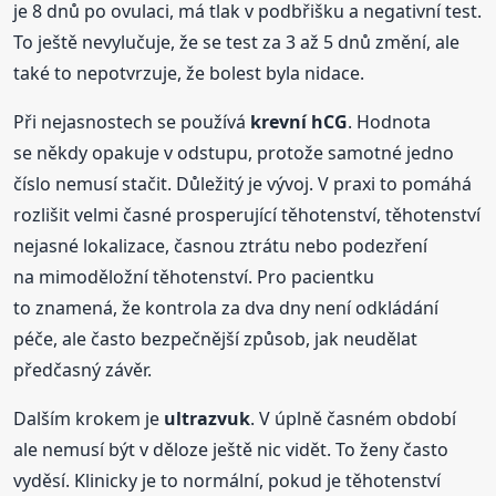
je 8 dnů po ovulaci, má tlak v podbřišku a negativní test.
To ještě nevylučuje, že se test za 3 až 5 dnů změní, ale
také to nepotvrzuje, že bolest byla nidace.
Při nejasnostech se používá
krevní hCG
. Hodnota
se někdy opakuje v odstupu, protože samotné jedno
číslo nemusí stačit. Důležitý je vývoj. V praxi to pomáhá
rozlišit velmi časné prosperující těhotenství, těhotenství
nejasné lokalizace, časnou ztrátu nebo podezření
na mimoděložní těhotenství. Pro pacientku
to znamená, že kontrola za dva dny není odkládání
péče, ale často bezpečnější způsob, jak neudělat
předčasný závěr.
Dalším krokem je
ultrazvuk
. V úplně časném období
ale nemusí být v děloze ještě nic vidět. To ženy často
vyděsí. Klinicky je to normální, pokud je těhotenství