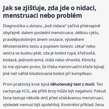
Jak se zjišťuje, zda jde o nidaci,
menstruaci nebo problém
Diagnostika u dotazu „bolí nidace“ začíná překvapivě
obyčejně: datem poslední menstruace, délkou cyklu,
pravděpodobným dnem ovulace, výsledkem
těhotenského testu a popisem bolesti. Lékař nebo
sestra se budou ptát, zda je bolest tupá, křečovitá,
bodavá, jednostranná, stálá nebo vlnovitá. Klinicky
to má význam proto, že třeba menstruační křeče bývají
jiné než náhlá lokalizovaná bolest při komplikaci.
První praktický krok bývá
těhotenský test z moči
. Ten
zachycuje hCG, ale příliš brzy může být negativní. Pokud
žena testuje několik dnů před očekávanou menstruací,
výsledek nemusí být spolehlivý. Konkrétní příklad: žena