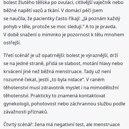
bolest žlutého tělíska po ovulaci, citlivější vaječník nebo
běžné napětí vazů a tkání. V domácí péči jsem
se naučila, že pacientky často říkají: „Já poznám každý
pohyb v těle, protože se moc sleduji.“ A to je pravda.
V době snažení o miminko je pozornost k tělu mnohem
ostřejší.
Třetí scénář je už opatrnější: bolest je výraznější, drží
se na jedné straně, přidá se slabost, motání hlavy nebo
krvácení jiné než běžná menstruace. Tady už není
rozumné čekat, jestli „to byla nidace“. V raném
těhotenství musí zdravotník myslet i na mimoděložní
těhotenství. Prakticky to znamená kontaktovat
gynekologii, pohotovost nebo záchrannou službu podle
závažnosti příznaků.
Čtvrtý scénář: žena má negativní test, ale menstruace