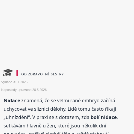
OD ZDRAVOTNÍ SESTRY
Vydáno
31.1.2025
Naposledy upraveno
20.5.2026
Nidace
znamená, že se velmi rané embryo začíná
uchycovat ve sliznici dělohy. Lidé tomu často říkají
„uhnízdění“. V praxi se s dotazem, zda
bolí nidace
,
setkávám hlavně u žen, které jsou několik dní
po ovulaci, pečlivě sledují tělo a každé píchnutí