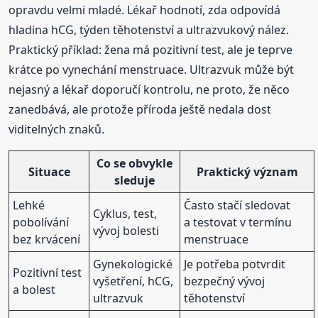
opravdu velmi mladé. Lékař hodnotí, zda odpovídá
hladina hCG, týden těhotenství a ultrazvukový nález.
Praktický příklad: žena má pozitivní test, ale je teprve
krátce po vynechání menstruace. Ultrazvuk může být
nejasný a lékař doporučí kontrolu, ne proto, že něco
zanedbává, ale protože příroda ještě nedala dost
viditelných znaků.
Co se obvykle
Situace
Praktický význam
sleduje
Lehké
Často stačí sledovat
Cyklus, test,
pobolívání
a testovat v termínu
vývoj bolesti
bez krvácení
menstruace
Gynekologické
Je potřeba potvrdit
Pozitivní test
vyšetření, hCG,
bezpečný vývoj
a bolest
ultrazvuk
těhotenství