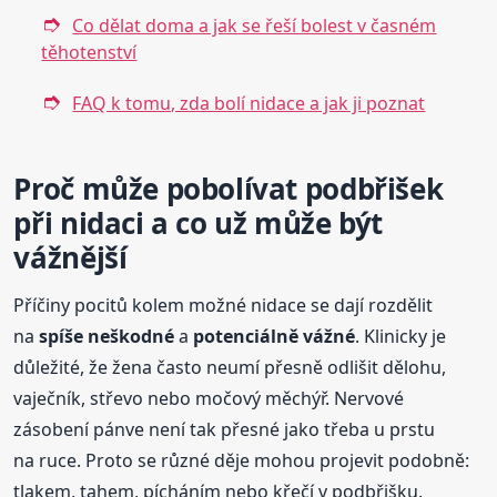
Co dělat doma a jak se řeší bolest v časném
těhotenství
FAQ k tomu, zda bolí nidace a jak ji poznat
Proč může pobolívat podbřišek
při nidaci a co už může být
vážnější
Příčiny pocitů kolem možné nidace se dají rozdělit
na
spíše neškodné
a
potenciálně vážné
. Klinicky je
důležité, že žena často neumí přesně odlišit dělohu,
vaječník, střevo nebo močový měchýř. Nervové
zásobení pánve není tak přesné jako třeba u prstu
na ruce. Proto se různé děje mohou projevit podobně:
tlakem, tahem, pícháním nebo křečí v podbřišku.