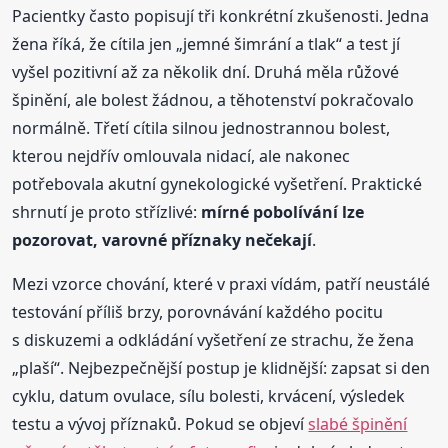
Pacientky často popisují tři konkrétní zkušenosti. Jedna
žena říká, že cítila jen „jemné šimrání a tlak“ a test jí
vyšel pozitivní až za několik dní. Druhá měla růžové
špinění, ale bolest žádnou, a těhotenství pokračovalo
normálně. Třetí cítila silnou jednostrannou bolest,
kterou nejdřív omlouvala nidací, ale nakonec
potřebovala akutní gynekologické vyšetření. Praktické
shrnutí je proto střízlivé:
mírné pobolívání lze
pozorovat, varovné příznaky nečekají
.
Mezi vzorce chování, které v praxi vídám, patří neustálé
testování příliš brzy, porovnávání každého pocitu
s diskuzemi a odkládání vyšetření ze strachu, že žena
„plaší“. Nejbezpečnější postup je klidnější: zapsat si den
cyklu, datum ovulace, sílu bolesti, krvácení, výsledek
testu a vývoj příznaků. Pokud se objeví
slabé špinění