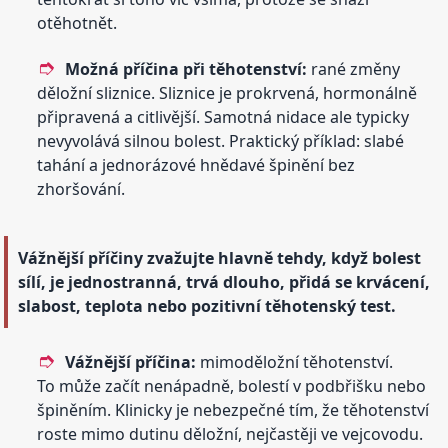
otěhotnět.
Možná příčina při těhotenství:
rané změny
děložní sliznice. Sliznice je prokrvená, hormonálně
připravená a citlivější. Samotná nidace ale typicky
nevyvolává silnou bolest. Praktický příklad: slabé
tahání a jednorázové hnědavé špinění bez
zhoršování.
Vážnější příčiny zvažujte hlavně tehdy, když bolest
sílí, je jednostranná, trvá dlouho, přidá se krvácení,
slabost, teplota nebo pozitivní těhotenský test.
Vážnější příčina:
mimoděložní těhotenství.
To může začít nenápadně, bolestí v podbřišku nebo
špiněním. Klinicky je nebezpečné tím, že těhotenství
roste mimo dutinu děložní, nejčastěji ve vejcovodu.