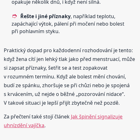
opakuje několik dnů, i když není silná.
Řešte i jiné příznaky
, například teplotu,
zapáchající výtok, pálení při močení nebo bolest
při pohlavním styku.
Praktický dopad pro každodenní rozhodování je tento:
když žena cítí jen lehký tlak jako před menstruací, může
si zapsat příznaky, šetřit se a test zopakovat
v rozumném termínu. Když ale bolest mění chování,
budí ze spánku, zhoršuje se při chůzi nebo je spojená
s krvácením, už nejde o běžné „pozorování nidace“.
V takové situaci je lepší přijít zbytečně než pozdě.
Za přečtení také stojí článek
Jak špinění signalizuje
uhnízdění vajíčka
.