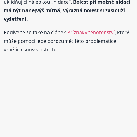
uklidňující nálepkou „nidace“.
Bolest při možné nidaci
má být nanejvýš mírná; výrazná bolest si zaslouží
vyšetření.
Podívejte se také na článek
Příznaky těhotenství
, který
může pomoci lépe porozumět této problematice
v širších souvislostech.