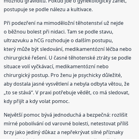
možnou graviditu. Pokud jde o gynekologický zánět,
postupuje se podle nálezu a kultivace.
Při podezření na mimoděložní těhotenství už nejde
o běžnou bolest při nidaci. Tam se podle stavu,
ultrazvuku a hCG rozhoduje o dalším postupu,
který může být sledování, medikamentózní léčba nebo
chirurgické řešení. U časné těhotenské ztráty se podle
situace volí vyčkávací, medikamentózní nebo
chirurgický postup. Pro ženu je psychicky důležité,
aby dostala jasné vysvětlení a nebyla odbyta větou, že
„to se stává“. V praxi potřebuje vědět, co má sledovat,
kdy přijít a kdy volat pomoc.
Největší pomoc bývá jednoduchá a bezpečná: rozlišit
mírné pobolívání od varovné bolesti, netestovat příliš
brzy jako jediný důkaz a nepřekrývat silné příznaky