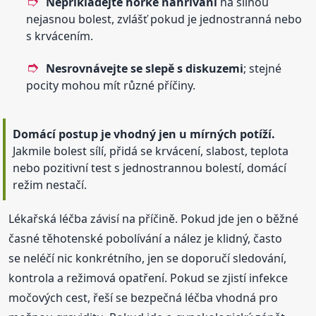
Nepřikládejte horké nahřívání
na silnou
nejasnou bolest, zvlášť pokud je jednostranná nebo
s krvácením.
Nesrovnávejte se slepě s diskuzemi
; stejné
pocity mohou mít různé příčiny.
Domácí postup je vhodný jen u mírných potíží.
Jakmile bolest sílí, přidá se krvácení, slabost, teplota
nebo pozitivní test s jednostrannou bolestí, domácí
režim nestačí.
Lékařská léčba závisí na příčině. Pokud jde jen o běžné
časné těhotenské pobolívání a nález je klidný, často
se neléčí nic konkrétního, jen se doporučí sledování,
kontrola a režimová opatření. Pokud se zjistí infekce
močových cest, řeší se bezpečná léčba vhodná pro