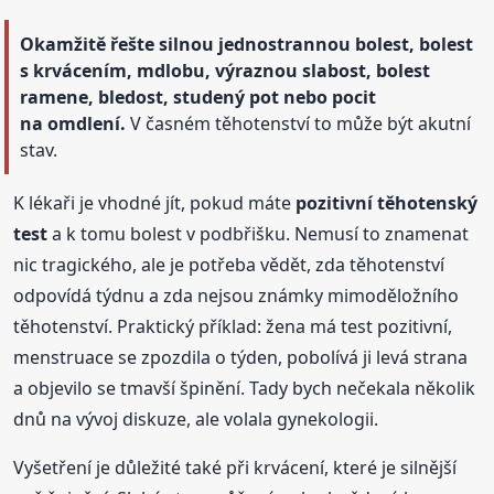
Okamžitě řešte silnou jednostrannou bolest, bolest
s krvácením, mdlobu, výraznou slabost, bolest
ramene, bledost, studený pot nebo pocit
na omdlení.
V časném těhotenství to může být akutní
stav.
K lékaři je vhodné jít, pokud máte
pozitivní těhotenský
test
a k tomu bolest v podbřišku. Nemusí to znamenat
nic tragického, ale je potřeba vědět, zda těhotenství
odpovídá týdnu a zda nejsou známky mimoděložního
těhotenství. Praktický příklad: žena má test pozitivní,
menstruace se zpozdila o týden, pobolívá ji levá strana
a objevilo se tmavší špinění. Tady bych nečekala několik
dnů na vývoj diskuze, ale volala gynekologii.
Vyšetření je důležité také při krvácení, které je silnější