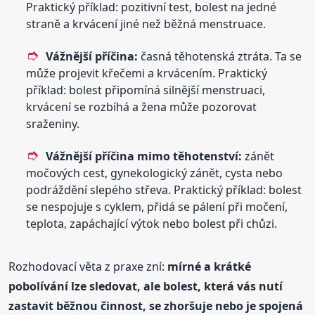
Praktický příklad: pozitivní test, bolest na jedné
straně a krvácení jiné než běžná menstruace.
Vážnější příčina:
časná těhotenská ztráta. Ta se
může projevit křečemi a krvácením. Praktický
příklad: bolest připomíná silnější menstruaci,
krvácení se rozbíhá a žena může pozorovat
sraženiny.
Vážnější příčina mimo těhotenství:
zánět
močových cest, gynekologický zánět, cysta nebo
podráždění slepého střeva. Praktický příklad: bolest
se nespojuje s cyklem, přidá se pálení při močení,
teplota, zapáchající výtok nebo bolest při chůzi.
Rozhodovací věta z praxe zní:
mírné a krátké
pobolívání lze sledovat, ale bolest, která vás nutí
zastavit běžnou činnost, se zhoršuje nebo je spojená