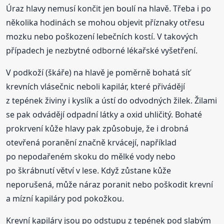
Úraz hlavy nemusí končit jen boulí na hlavě. Třeba i po
několika hodinách se mohou objevit příznaky otřesu
mozku nebo poškození lebečních kostí. V takových
případech je nezbytné odborné lékařské vyšetření.
V podkoží (škáře) na hlavě je poměrně bohatá síť
krevních vlásečnic neboli kapilár, které přivádějí
z tepének živiny i kyslík a ústí do odvodných žilek. Žilami
se pak odvádějí odpadní látky a oxid uhličitý. Bohaté
prokrvení kůže hlavy pak způsobuje, že i drobná
otevřená poranění značně krvácejí, například
po nepodařeném skoku do mělké vody nebo
po škrábnutí větví v lese. Když zůstane kůže
neporušená, může náraz poranit nebo poškodit krevní
a mízní kapiláry pod pokožkou.
Krevní kapiláry jsou po odstupu z tepének pod slabým