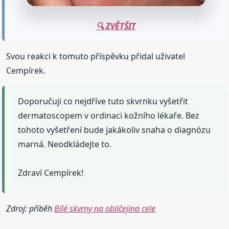
🔍 ZVĚTŠIT
Svou reakci k tomuto příspěvku přidal uživatel
Cempírek.
Doporučuji co nejdříve tuto skvrnku vyšetřit
dermatoscopem v ordinaci kožního lékaře. Bez
tohoto vyšetření bude jakákoliv snaha o diagnózu
marná. Neodkládejte to.
Zdraví Cempírek!
Zdroj: příběh
Bílé skvrny na obličejina cele