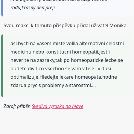
radu,krasny den preji
Svou reakci k tomuto příspěvku přidal uživatel Monika.
asi bych na vasem miste volila alternativni celostni
medicinu,nebo konstitucni homeopatii,jestli
neverite na zazraky,tak po homeopaticke lecbe se
budete divit,co vsechno se vam v tele i v dusi
optimalizuje.Hledejte lekare homeopata,hodne
zdarua pryc s problemy a starostmi....
Zdroj: příběh
Svediva vyrazka na hlave