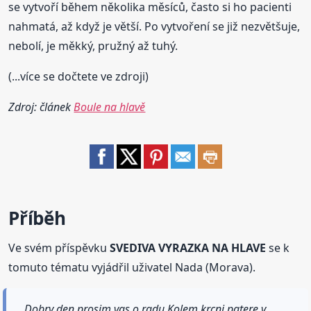
se vytvoří během několika měsíců, často si ho pacienti
nahmatá, až když je větší. Po vytvoření se již nezvětšuje,
nebolí, je měkký, pružný až tuhý.
(...více se dočtete ve zdroji)
Zdroj: článek
Boule na hlavě
Příběh
Ve svém příspěvku
SVEDIVA VYRAZKA NA HLAVE
se k
tomuto tématu vyjádřil uživatel Nada (Morava).
Dobry den,prosim vas o radu.Kolem krcni patere,v