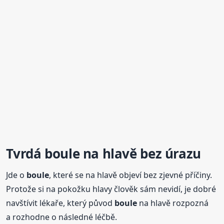
Tvrdá
boule
na hlavě bez úrazu
Jde o
boule
, které se na hlavě objeví bez zjevné příčiny.
Protože si na pokožku hlavy člověk sám nevidí, je dobré
navštívit lékaře, který původ
boule
na hlavě rozpozná
a rozhodne o následné léčbě.