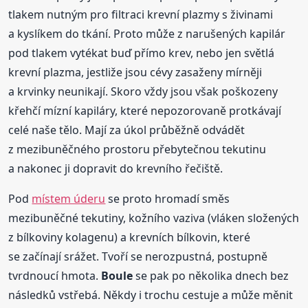
tlakem nutným pro filtraci krevní plazmy s živinami
a kyslíkem do tkání. Proto může z narušených kapilár
pod tlakem vytékat buď přímo krev, nebo jen světlá
krevní plazma, jestliže jsou cévy zasaženy mírněji
a krvinky neunikají. Skoro vždy jsou však poškozeny
křehčí mízní kapiláry, které nepozorovaně protkávají
celé naše tělo. Mají za úkol průběžně odvádět
z mezibuněčného prostoru přebytečnou tekutinu
a nakonec ji dopravit do krevního řečiště.
Pod
místem úderu
se proto hromadí směs
mezibuněčné tekutiny, kožního vaziva (vláken složených
z bílkoviny kolagenu) a krevních bílkovin, které
se začínají srážet. Tvoří se nerozpustná, postupně
tvrdnoucí hmota.
Boule
se pak po několika dnech bez
následků vstřebá. Někdy i trochu cestuje a může měnit