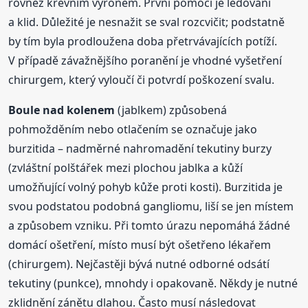
rovněž krevním výronem. První pomocí je ledování
a klid. Důležité je nesnažit se sval rozcvičit; podstatně
by tím byla prodloužena doba přetrvávajících potíží.
V případě závažnějšího poranění je vhodné vyšetření
chirurgem, který vyloučí či potvrdí poškození svalu.
Boule
nad kolenem
(jablkem) způsobená
pohmožděním nebo otlačením se označuje jako
burzitida – nadměrné nahromadění tekutiny burzy
(zvláštní polštářek mezi plochou jablka a kůží
umožňující volný pohyb kůže proti kosti). Burzitida je
svou podstatou podobná gangliomu, liší se jen místem
a způsobem vzniku. Při tomto úrazu nepomáhá žádné
domácí ošetření, místo musí být ošetřeno lékařem
(chirurgem). Nejčastěji bývá nutné odborné odsátí
tekutiny (punkce), mnohdy i opakovaně. Někdy je nutné
zklidnění zánětu dlahou. Často musí následovat