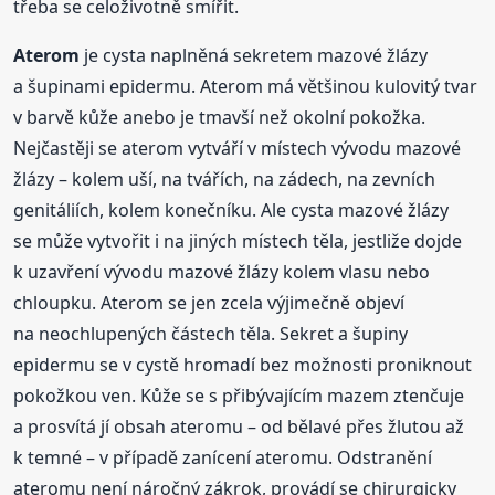
třeba se celoživotně smířit.
Aterom
je cysta naplněná sekretem mazové žlázy
a šupinami epidermu. Aterom má většinou kulovitý tvar
v barvě kůže anebo je tmavší než okolní pokožka.
Nejčastěji se aterom vytváří v místech vývodu mazové
žlázy – kolem uší, na tvářích, na zádech, na zevních
genitáliích, kolem konečníku. Ale cysta mazové žlázy
se může vytvořit i na jiných místech těla, jestliže dojde
k uzavření vývodu mazové žlázy kolem vlasu nebo
chloupku. Aterom se jen zcela výjimečně objeví
na neochlupených částech těla. Sekret a šupiny
epidermu se v cystě hromadí bez možnosti proniknout
pokožkou ven. Kůže se s přibývajícím mazem ztenčuje
a prosvítá jí obsah ateromu – od bělavé přes žlutou až
k temné – v případě zanícení ateromu. Odstranění
ateromu není náročný zákrok, provádí se chirurgicky