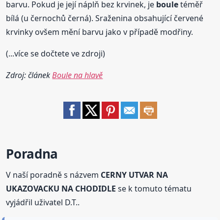
barvu. Pokud je její náplň bez krvinek, je
boule
téměř
bílá (u černochů černá). Sraženina obsahující červené
krvinky ovšem mění barvu jako v případě modřiny.
(...více se dočtete ve zdroji)
Zdroj: článek
Boule na hlavě
Poradna
V naší poradně s názvem
CERNY UTVAR NA
UKAZOVACKU NA CHODIDLE
se k tomuto tématu
vyjádřil uživatel D.T..