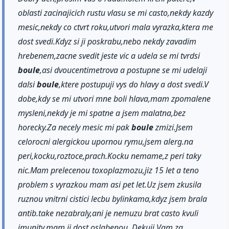
oblasti zacinajicich rustu vlasu se mi casto,nekdy kazdy
mesic,nekdy co ctvrt roku,utvori mala vyrazka,ktera me
dost svedi.Kdyz si ji poskrabu,nebo nekdy zavadim
hrebenem,zacne svedit jeste vic a udela se mi tvrdsi
boule
,asi dvoucentimetrova a postupne se mi udelaji
dalsi
boule
,ktere postupuji vys do hlavy a dost svedi.V
dobe,kdy se mi utvori mne boli hlava,mam zpomalene
mysleni,nekdy je mi spatne a jsem malatna,bez
horecky.Za necely mesic mi pak
boule
zmizi.Jsem
celorocni alergickou upornou rymu,jsem alerg.na
peri,kocku,roztoce,prach.Kocku nemame,z peri taky
nic.Mam prelecenou toxoplazmozu,jiz 15 let a teno
problem s vyrazkou mam asi pet let.Uz jsem zkusila
ruznou vnitrni cistici lecbu bylinkama,kdyz jsem brala
antib.take nezabraly,ani je nemuzu brat casto kvuli
imunity,mam ji dost oslabenou. Dekuji Vam za