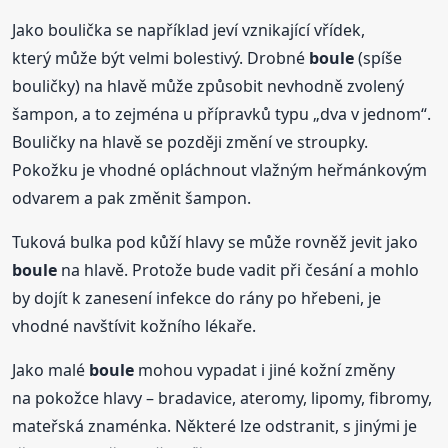
Jako boulička se například jeví vznikající vřídek,
který může být velmi bolestivý. Drobné
boule
(spíše
bouličky) na hlavě může způsobit nevhodně zvolený
šampon, a to zejména u přípravků typu „dva v jednom“.
Bouličky na hlavě se později změní ve stroupky.
Pokožku je vhodné opláchnout vlažným heřmánkovým
odvarem a pak změnit šampon.
Tuková bulka pod kůží hlavy se může rovněž jevit jako
boule
na hlavě. Protože bude vadit při česání a mohlo
by dojít k zanesení infekce do rány po hřebeni, je
vhodné navštívit kožního lékaře.
Jako malé
boule
mohou vypadat i jiné kožní změny
na pokožce hlavy – bradavice, ateromy, lipomy, fibromy,
mateřská znaménka. Některé lze odstranit, s jinými je