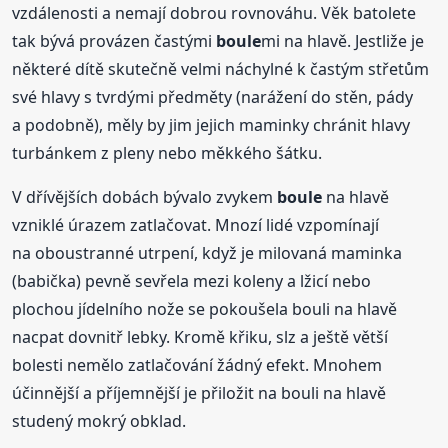
vzdálenosti a nemají dobrou rovnováhu. Věk batolete
tak bývá provázen častými
boule
mi na hlavě. Jestliže je
některé dítě skutečně velmi náchylné k častým střetům
své hlavy s tvrdými předměty (narážení do stěn, pády
a podobně), měly by jim jejich maminky chránit hlavy
turbánkem z pleny nebo měkkého šátku.
V dřívějších dobách bývalo zvykem
boule
na hlavě
vzniklé úrazem zatlačovat. Mnozí lidé vzpomínají
na oboustranné utrpení, když je milovaná maminka
(babička) pevně sevřela mezi koleny a lžicí nebo
plochou jídelního nože se pokoušela bouli na hlavě
nacpat dovnitř lebky. Kromě křiku, slz a ještě větší
bolesti nemělo zatlačování žádný efekt. Mnohem
účinnější a příjemnější je přiložit na bouli na hlavě
studený mokrý obklad.