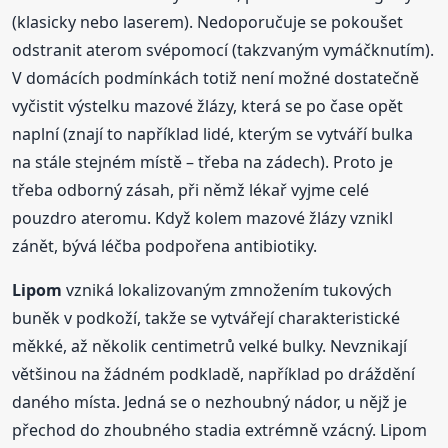
(klasicky nebo laserem). Nedoporučuje se pokoušet
odstranit aterom svépomocí (takzvaným vymáčknutím).
V domácích podmínkách totiž není možné dostatečně
vyčistit výstelku mazové žlázy, která se po čase opět
naplní (znají to například lidé, kterým se vytváří bulka
na stále stejném místě – třeba na zádech). Proto je
třeba odborný zásah, při němž lékař vyjme celé
pouzdro ateromu. Když kolem mazové žlázy vznikl
zánět, bývá léčba podpořena antibiotiky.
Lipom
vzniká lokalizovaným zmnožením tukových
buněk v podkoží, takže se vytvářejí charakteristické
měkké, až několik centimetrů velké bulky. Nevznikají
většinou na žádném podkladě, například po dráždění
daného místa. Jedná se o nezhoubný nádor, u nějž je
přechod do zhoubného stadia extrémně vzácný. Lipom