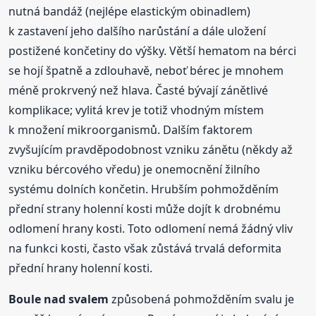
nutná bandáž (nejlépe elastickým obinadlem)
k zastavení jeho dalšího narůstání a dále uložení
postižené končetiny do výšky. Větší hematom na bérci
se hojí špatně a zdlouhavě, neboť bérec je mnohem
méně prokrvený než hlava. Časté bývají zánětlivé
komplikace; vylitá krev je totiž vhodným místem
k množení mikroorganismů. Dalším faktorem
zvyšujícím pravděpodobnost vzniku zánětu (někdy až
vzniku bércového vředu) je onemocnění žilního
systému dolních končetin. Hrubším pohmožděním
přední strany holenní kosti může dojít k drobnému
odlomení hrany kosti. Toto odlomení nemá žádný vliv
na funkci kosti, často však zůstává trvalá deformita
přední hrany holenní kosti.
Boule
nad svalem
způsobená pohmožděním svalu je