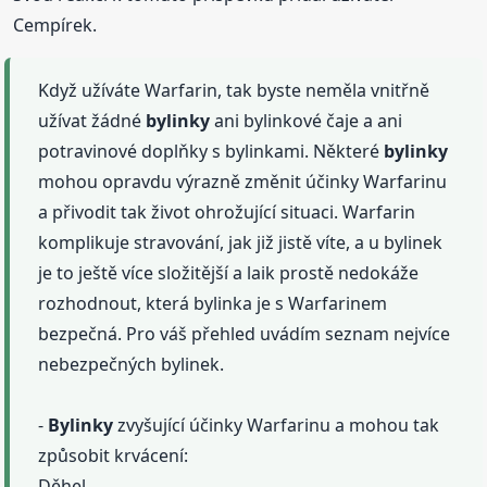
Cempírek.
Když užíváte Warfarin, tak byste neměla vnitřně
užívat žádné
bylinky
ani bylinkové čaje a ani
potravinové doplňky s bylinkami. Některé
bylinky
mohou opravdu výrazně změnit účinky Warfarinu
a přivodit tak život ohrožující situaci. Warfarin
komplikuje stravování, jak již jistě víte, a u bylinek
je to ještě více složitější a laik prostě nedokáže
rozhodnout, která bylinka je s Warfarinem
bezpečná. Pro váš přehled uvádím seznam nejvíce
nebezpečných bylinek.
-
Bylinky
zvyšující účinky Warfarinu a mohou tak
způsobit krvácení:
Děhel