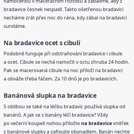
namočenou v maceračním roztoku a zabalíme, aby z
bradavice česnek nespadl. Takto ošetřenou bradavici
necháme zrát přes noc do rána, kdy zábal na bradavici
sundáme.
Na bradavice
ocet s cibulí
Podobně funguje při odstraňování bradavice i cibule
a ocet. Cibule se nechá namočit v octu zhruba 24 hodin.
Pak se macerovaná cibule na noc přiloží na bradavici
a obváže třeba fáčem. Za 10 dnů je po bradavicích.
Banánová slupka
na bradavice
S oblibou se také na léčbu bradavic používá slupka od
banánů. A jak se s banány léčí bradavice? Vždy
po večerní koupeli nohou přiložte
na bradavice
vnitřek
z banánové slupky a zafixujte obynadlem. Banán nechte