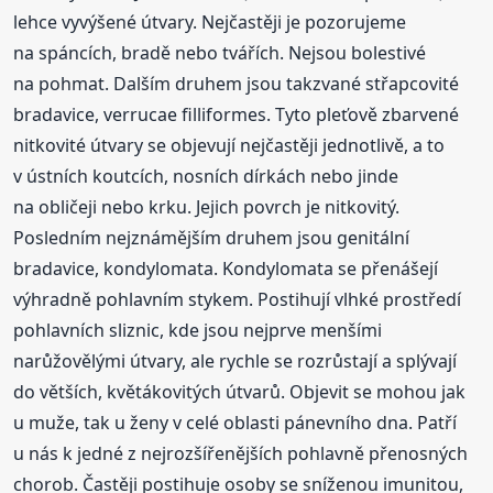
lehce vyvýšené útvary. Nejčastěji je pozorujeme
na spáncích, bradě nebo tvářích. Nejsou bolestivé
na pohmat. Dalším druhem jsou takzvané střapcovité
bradavice, verrucae filliformes. Tyto pleťově zbarvené
nitkovité útvary se objevují nejčastěji jednotlivě, a to
v ústních koutcích, nosních dírkách nebo jinde
na obličeji nebo krku. Jejich povrch je nitkovitý.
Posledním nejznámějším druhem jsou genitální
bradavice, kondylomata. Kondylomata se přenášejí
výhradně pohlavním stykem. Postihují vlhké prostředí
pohlavních sliznic, kde jsou nejprve menšími
narůžovělými útvary, ale rychle se rozrůstají a splývají
do větších, květákovitých útvarů. Objevit se mohou jak
u muže, tak u ženy v celé oblasti pánevního dna. Patří
u nás k jedné z nejrozšířenějších pohlavně přenosných
chorob. Častěji postihuje osoby se sníženou imunitou,