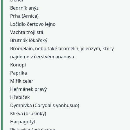
Bedrník anýz
Prha (Arnica)
Ločidlo čertovo lejno
Vachta trojlistá
Brutnák lékařský
Bromelain, nebo také bromelin, je enzym, který
najdeme v čerstvém ananasu.
Konopí
Paprika
Miřík celer
Heřmánek pravý
Hřebíček
Dymnivka (Corydalis yanhusuo)
Klikva (brusinky)
Harpagofyt
Pískavice řecké seno