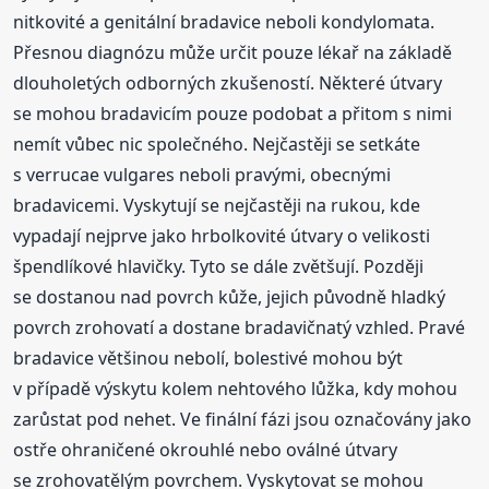
nitkovité a genitální bradavice neboli kondylomata.
Přesnou diagnózu může určit pouze lékař na základě
dlouholetých odborných zkušeností. Některé útvary
se mohou bradavicím pouze podobat a přitom s nimi
nemít vůbec nic společného. Nejčastěji se setkáte
s verrucae vulgares neboli pravými, obecnými
bradavicemi. Vyskytují se nejčastěji na rukou, kde
vypadají nejprve jako hrbolkovité útvary o velikosti
špendlíkové hlavičky. Tyto se dále zvětšují. Později
se dostanou nad povrch kůže, jejich původně hladký
povrch zrohovatí a dostane bradavičnatý vzhled. Pravé
bradavice většinou nebolí, bolestivé mohou být
v případě výskytu kolem nehtového lůžka, kdy mohou
zarůstat pod nehet. Ve finální fázi jsou označovány jako
ostře ohraničené okrouhlé nebo oválné útvary
se zrohovatělým povrchem. Vyskytovat se mohou