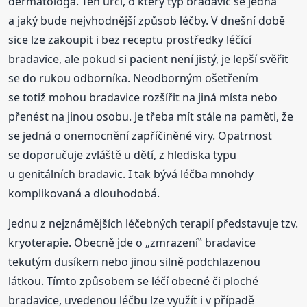
dermatologa. Ten určí, o který typ bradavic se jedná
a jaký bude nejvhodnější způsob léčby. V dnešní době
sice lze zakoupit i bez receptu prostředky léčící
bradavice, ale pokud si pacient není jistý, je lepší svěřit
se do rukou odborníka. Neodborným ošetřením
se totiž mohou bradavice rozšířit na jiná místa nebo
přenést na jinou osobu. Je třeba mít stále na paměti, že
se jedná o onemocnění zapříčiněné viry. Opatrnost
se doporučuje zvláště u dětí, z hlediska typu
u genitálních bradavic. I tak bývá léčba mnohdy
komplikovaná a dlouhodobá.
Jednu z nejznámějších léčebných terapií představuje tzv.
kryoterapie. Obecně jde o „zmrazení‟ bradavice
tekutým dusíkem nebo jinou silně podchlazenou
látkou. Tímto způsobem se léčí obecné či ploché
bradavice, uvedenou léčbu lze využít i v případě