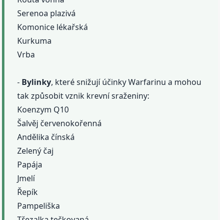
Serenoa plazivá
Komonice lékařská
Kurkuma
Vrba
-
Bylinky
, které snižují účinky Warfarinu a mohou
tak způsobit vznik krevní sraženiny:
Koenzym Q10
Šalvěj červenokořenná
Andělika čínská
Zelený čaj
Papája
Jmelí
Řepík
Pampeliška
Třezalka tečkovaná