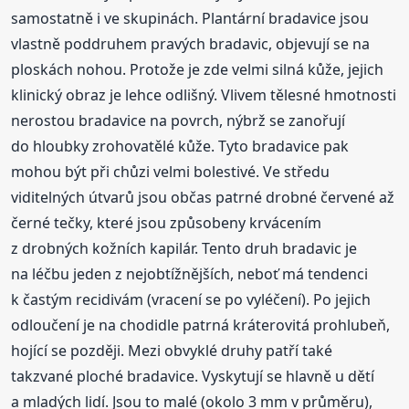
samostatně i ve skupinách. Plantární bradavice jsou
vlastně poddruhem pravých bradavic, objevují se na
ploskách nohou. Protože je zde velmi silná kůže, jejich
klinický obraz je lehce odlišný. Vlivem tělesné hmotnosti
nerostou bradavice na povrch, nýbrž se zanořují
do hloubky zrohovatělé kůže. Tyto bradavice pak
mohou být při chůzi velmi bolestivé. Ve středu
viditelných útvarů jsou občas patrné drobné červené až
černé tečky, které jsou způsobeny krvácením
z drobných kožních kapilár. Tento druh bradavic je
na léčbu jeden z nejobtížnějších, neboť má tendenci
k častým recidivám (vracení se po vyléčení). Po jejich
odloučení je na chodidle patrná kráterovitá prohlubeň,
hojící se později. Mezi obvyklé druhy patří také
takzvané ploché bradavice. Vyskytují se hlavně u dětí
a mladých lidí. Jsou to malé (okolo 3 mm v průměru),