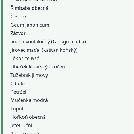
Řimbaba obecná
Česnek
Geum japonicum
Zázvor
Jinan dvoulaločný (Ginkgo biloba)
Jírovec maďal (kaštan koňský)
Lékořice lysá
Libeček lékařský - kořen
Tužebník jilmový
Cibule
Petržel
Mučenka modrá
Topol
Hořkoň obecná
Jetel luční
Routa vonná