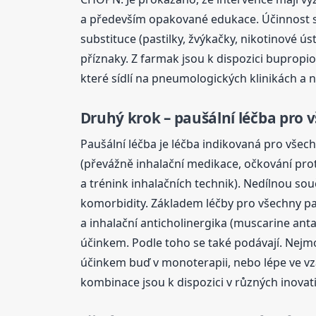
a především opakované edukace. Účinnost se z
substituce (pastilky, žvýkačky, nikotinové ús
příznaky. Z farmak jsou k dispozici bupropio
které sídlí na pneumologických klinikách a
Druhý krok – paušální léčba pr
Paušální léčba je léčba indikovaná pro všec
(převážně inhalační medikace, očkování pro
a trénink inhalačních technik). Nedílnou sou
komorbidity. Základem léčby pro všechny pac
a inhalační anticholinergika (muscarine an
účinkem. Podle toho se také podávají. Nej
účinkem buď v monoterapii, nebo lépe ve vzáj
kombinace jsou k dispozici v různých inovat