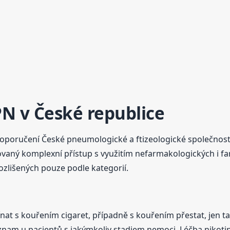
PN v České republice
 doporučení České pneumologické a ftizeologické společnosti
zovaný komplexní přístup s využitím nefarmakologických i 
zlišených pouze podle kategorií.
at s kouřením cigaret, případně s kouřením přestat, jen ta
znam u pacientů s jakýmkoliv stadiem nemoci. Léčba nikotin