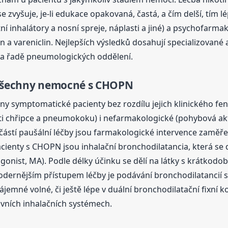
vyšuje, je-li edukace opakovaná, častá, a čím delší, tím lé
tní inhalátory a nosní spreje, náplasti a jiné) a psychofarma
n a vareniclin. Nejlepších výsledků dosahují specializované
 na řadě pneumologických oddělení.
o všechny nemocné s CHOPN
hny symptomatické pacienty bez rozdílu jejich klinického f
ti chřipce a pneumokoku) i nefarmakologické (pohybová akti
částí paušální léčby jsou farmakologické intervence zaměřen
ienty s CHOPN jsou inhalační bronchodilatancia, která se dě
tagonist, MA). Podle délky účinku se dělí na látky s krát
modernějším přístupem léčby je podávání bronchodilatancií
emné volné, či ještě lépe v duální bronchodilatační fixní k
ivních inhalačních systémech.