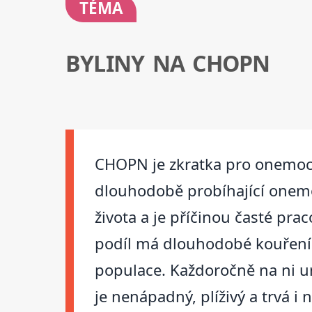
TÉMA
BYLINY NA CHOPN
CHOPN je zkratka pro onemocn
dlouhodobě probíhající onemoc
života a je příčinou časté pra
podíl má dlouhodobé kouření 
populace. Každoročně na ni umí
je nenápadný, plíživý a trvá i n