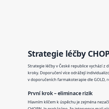
Strategie léčby CHO
Strategie léčby v České republice vychází z
kroky. Doporučení více odrážejí individuali
v doporučeních farmakoterapie dle GOLD, ro
První krok – eliminace rizik
Hlavním klíčem k úspěchu je zejména nezačín
CHOPN. Je prokázáno, že intervence mají vý