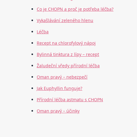
Co je CHOPN a proč je potřeba léčba?
Vykašlávání zeleného hlenu
Léčba
Recept na chlorofylový nápoj
Bylinná tinktura z lípy – recept
Žaludeční vředy přírodní léčba
Oman pravý – nebezpečí
Jak Euphyllin funguje?
Přírodní léčba astmatu s CHOPN
Oman pravý – účinky