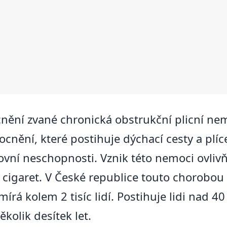
ění zvané chronická obstrukční plicní nem
nění, které postihuje dýchací cesty a plíc
covní neschopnosti. Vznik této nemoci ovliv
cigaret. V České republice touto chorobou 
rá kolem 2 tisíc lidí. Postihuje lidi nad 4
ěkolik desítek let.