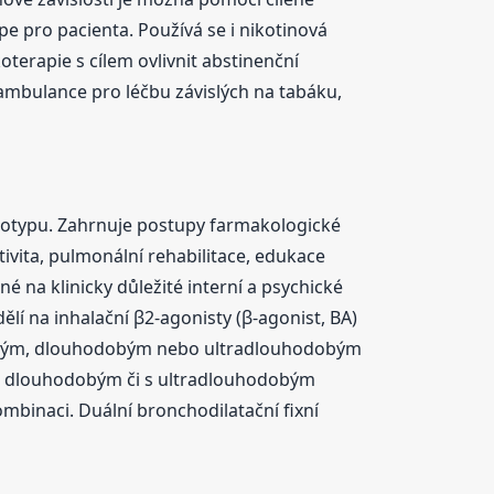
pe pro pacienta. Používá se i nikotinová
koterapie s cílem ovlivnit abstinenční
 ambulance pro léčbu závislých na tabáku,
enotypu. Zahrnuje postupy farmakologické
vita, pulmonální rehabilitace, edukace
é na klinicky důležité interní a psychické
lí na inhalační β2‑agonisty (β‑agonist, BA)
kodobým, dlouhodobým nebo ultradlouhodobým
 s dlouhodobým či s ultradlouhodobým
ombinaci. Duální bronchodilatační fixní