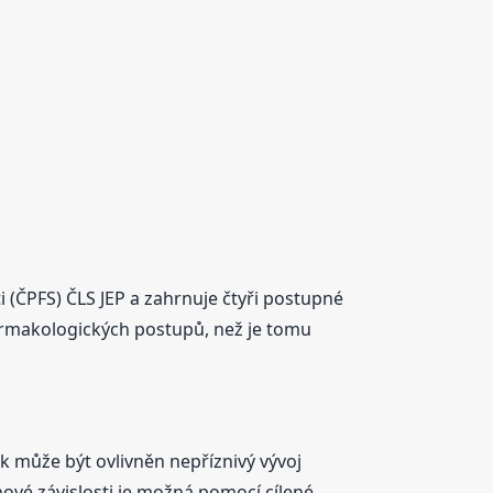
 (ČPFS) ČLS JEP a zahrnuje čtyři postupné
farmakologických postupů, než je tomu
k může být ovlivněn nepříznivý vývoj
ové závislosti je možná pomocí cílené