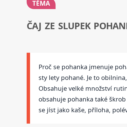
TÉMA
ČAJ ZE SLUPEK POHAN
Proč se pohanka jmenuje pohan
sty lety pohané. Je to obilnin
Obsahuje velké množství rutin
obsahuje pohanka také škrob a 
se jíst jako kaše, příloha, po