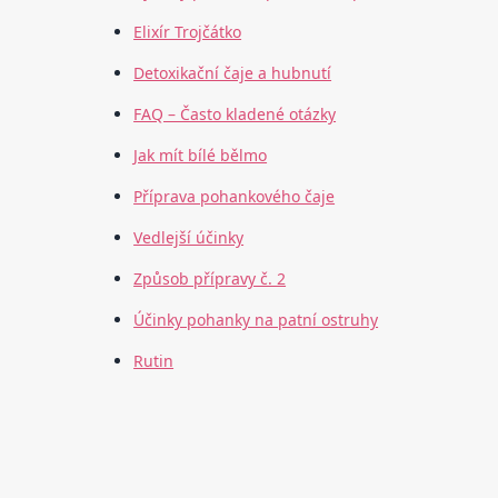
Elixír Trojčátko
Detoxikační čaje a hubnutí
FAQ – Často kladené otázky
Jak mít bílé bělmo
Příprava pohankového čaje
Vedlejší účinky
Způsob přípravy č. 2
Účinky pohanky na patní ostruhy
Rutin