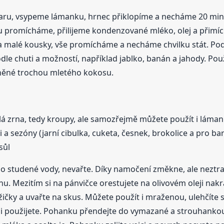
varu, vsypeme lámanku, hrnec přiklopíme a necháme 20 minut
 promícháme, přilijeme kondenzované mléko, olej a přimí
 malé kousky, vše promícháme a necháme chvilku stát. Po
e chuti a možností, například jablko, banán a jahody. Použi
plněné trochou mletého kokosu.
á zrna, tedy kroupy, ale samozřejmě můžete použít i lámank
uti a sezóny (jarní cibulka, cuketa, česnek, brokolice a pr
sůl
 studené vody, nevařte. Díky namočení změkne, ale neztratí
nu. Mezitím si na pánvičce orestujete na olivovém oleji nak
žičky a uvařte na skus. Můžete použít i mraženou, ulehčíte 
ji použijete. Pohanku přendejte do vymazané a strouhanko