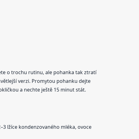
ete o trochu rutinu, ale pohanka tak ztratí
větlejší verzi. Promytou pohanku dejte
okličkou a nechte ještě 15 minut stát.
e, 2–3 lžíce kondenzovaného mléka, ovoce