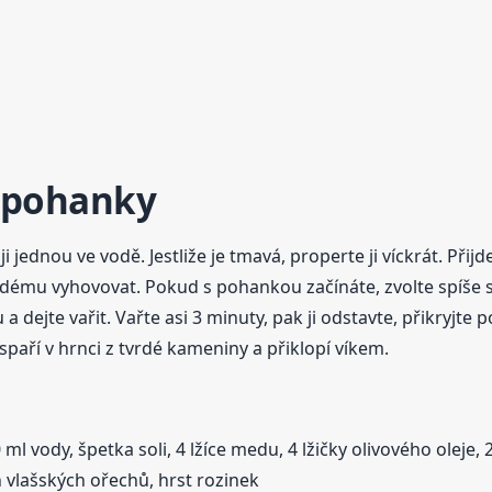
pohanky
ednou ve vodě. Jestliže je tmavá, properte ji víckrát. Přijd
ždému vyhovovat. Pokud s pohankou začínáte, zvolte spíše s
 dejte vařit. Vařte asi 3 minuty, pak ji odstavte, přikryjte p
spaří v hrnci z tvrdé kameniny a přiklopí víkem.
ml vody, špetka soli, 4 lžíce medu, 4 lžičky olivového olej
h vlašských ořechů, hrst rozinek