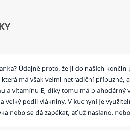
KY
ka? Údajně proto, že ji do našich končin p
a, která má však velmi netradiční příbuzné, a
u a vitamínu E, díky tomu má blahodárný v
velký podíl vlákniny. V kuchyni je využiteln
lévka nebo se dá zapékat, ať už naslano, neb