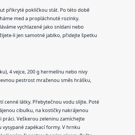
 přikryté pokličkou stát. Po této době
cháme med a propláchnuté rozinky.
dáváme vychlazené jako snídani nebo
jete-li jen samotné jablko, přidejte špetku
u), 4 vejce, 200 g hermelínu nebo nivy
o barevnou pestrost mraženou směs hrášku,
 cenné látky. Přebytečnou vodu slijte. Poté
rájenou cibulku, na kostičky nakrájenou
si práci. Veškerou zeleninu zamíchejte
u vysypané zapékací formy. V hrnku