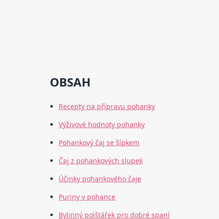
OBSAH
Recepty na přípravu pohanky
Výživové hodnoty pohanky
Pohankový čaj se šípkem
Čaj z pohankových slupek
Účinky pohankového čaje
Puriny v pohance
Bylinný polštářek pro dobré spaní