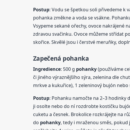
Postup
: Vodu se špetkou soli přivedeme k 
pohanka změkne a voda se vsákne. Pohanku
Vsypeme sekané ořechy, ovoce nakrájené na
zdravou svačinku. Ovoce můžeme střídat podl
skořice. Skvělé jsou i čerstvé meruňky, do
Zapečená pohanka
Ingredience
: 500 g
pohanky
(používáme cel
či jiného výraznějšího sýra, zelenina dle ch
mrkve a kukuřice), 1 zeleninový bujón nebo 
Postup
: Pohanku namočte na 2–3 hodinky do
ji osolte nebo do ní rozdrobte kostičku bujó
cuketu a česnek. Brokolice rozkrájejte na rů
do
pohanky
, tedy i mraženou směs, pokud 