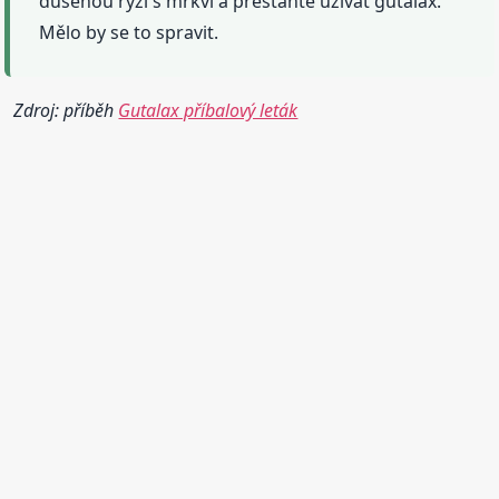
dušenou rýži s mrkví a přestaňte užívat gutalax.
Mělo by se to spravit.
Zdroj: příběh
Gutalax příbalový leták