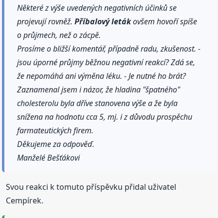
Některé z výše uvedených negativních účinků se
projevují rovněž.
Příbalový
leták
ovšem hovoří spíše
o průjmech, než o zácpě.
Prosíme o bližší komentář, případně radu, zkušenost. -
jsou úporné průjmy běžnou negativní reakcí? Zdá se,
že nepomáhá ani výměna léku. - Je nutné ho brát?
Zaznamenal jsem i názor, že hladina "špatného"
cholesterolu byla dříve stanovena výše a že byla
snížena na hodnotu cca 5, mj. i z důvodu prospěchu
farmateutických firem.
Děkujeme za odpověď.
Manželé Bešťákovi
Svou reakci k tomuto příspěvku přidal uživatel
Cempírek.