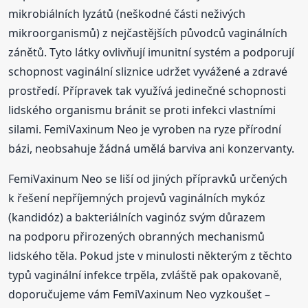
mikrobiálních lyzátů (neškodné části neživých
mikroorganismů) z nejčastějších původců vaginálních
zánětů. Tyto látky ovlivňují imunitní systém a podporují
schopnost vaginální sliznice udržet vyvážené a zdravé
prostředí. Přípravek tak využívá jedinečné schopnosti
lidského organismu bránit se proti infekci vlastními
silami. FemiVaxinum Neo je vyroben na ryze přírodní
bázi, neobsahuje žádná umělá barviva ani konzervanty.
FemiVaxinum Neo se liší od jiných přípravků určených
k řešení nepříjemných projevů vaginálních mykóz
(kandidóz) a bakteriálních vaginóz svým důrazem
na podporu přirozených obranných mechanismů
lidského těla. Pokud jste v minulosti některým z těchto
typů vaginální infekce trpěla, zvláště pak opakovaně,
doporučujeme vám FemiVaxinum Neo vyzkoušet –