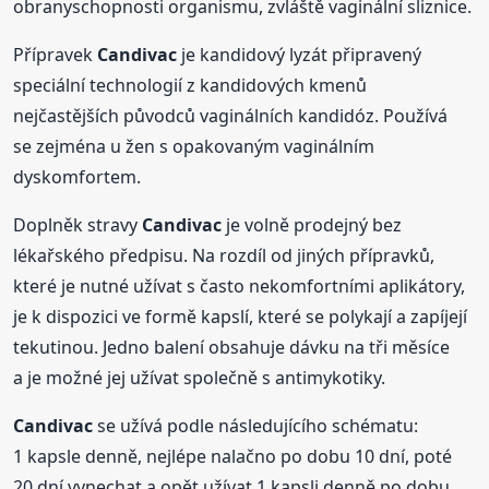
obranyschopnosti organismu, zvláště vaginální sliznice.
Přípravek
Candivac
je kandidový lyzát připravený
speciální technologií z kandidových kmenů
nejčastějších původců vaginálních kandidóz. Používá
se zejména u žen s opakovaným vaginálním
dyskomfortem.
Doplněk stravy
Candivac
je volně prodejný bez
lékařského předpisu. Na rozdíl od jiných přípravků,
které je nutné užívat s často nekomfortními aplikátory,
je k dispozici ve formě kapslí, které se polykají a zapíjejí
tekutinou. Jedno balení obsahuje dávku na tři měsíce
a je možné jej užívat společně s antimykotiky.
Candivac
se užívá podle následujícího schématu:
1 kapsle denně, nejlépe nalačno po dobu 10 dní, poté
20 dní vynechat a opět užívat 1 kapsli denně po dobu