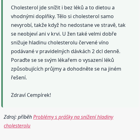
Cholesterol jde snížit i bez léků a to dietou a
vhodnými doplňky. Tělo si cholesterol samo
nevyrobí, takže když ho nedostane ve stravě, tak
se neobjeví ani v krvi. U žen také velmi dobře
snižuje hladinu cholesterolu červené víno
podávané v pravidelných dávkách 2 dcl denně.
Poraďte se se svým lékařem o vysazení léků
způsobujících průjmy a dohodněte se na jiném
řešení.
Zdraví Cempírek!
Zdroj: příběh
Problémy s prášky na snížení hladiny
cholesterolu