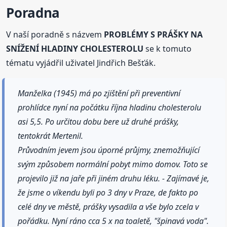
Poradna
V naší poradně s názvem
PROBLÉMY S PRÁŠKY NA
SNÍŽENÍ HLADINY CHOLESTEROLU
se k tomuto
tématu vyjádřil uživatel Jindřich Bešťák.
Manželka (1945) má po zjištění při preventivní
prohlídce nyní na počátku října hladinu cholesterolu
asi 5,5. Po určitou dobu bere už druhé prášky,
tentokrát Mertenil.
Průvodním jevem jsou úporné průjmy, znemožňující
svým způsobem normální pobyt mimo domov. Toto se
projevilo již na jaře při jiném druhu léku. - Zajímavé je,
že jsme o víkendu byli po 3 dny v Praze, de fakto po
celé dny ve městě, prášky vysadila a vše bylo zcela v
pořádku. Nyní ráno cca 5 x na toaletě, "špinavá voda".