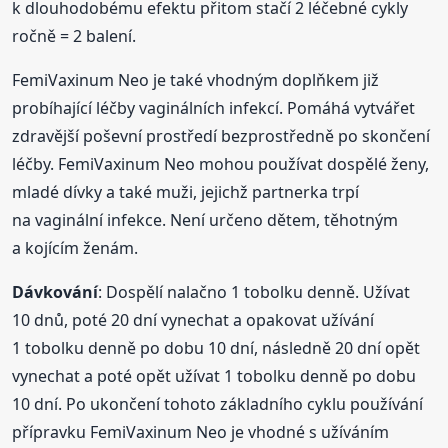
k dlouhodobému efektu přitom stačí 2 léčebné cykly
ročně = 2 balení.
FemiVaxinum Neo je také vhodným doplňkem již
probíhající léčby vaginálních infekcí. Pomáhá vytvářet
zdravější poševní prostředí bezprostředně po skončení
léčby. FemiVaxinum Neo mohou používat dospělé ženy,
mladé dívky a také muži, jejichž partnerka trpí
na vaginální infekce. Není určeno dětem, těhotným
a kojícím ženám.
Dávkování
: Dospělí nalačno 1 tobolku denně. Užívat
10 dnů, poté 20 dní vynechat a opakovat užívání
1 tobolku denně po dobu 10 dní, následně 20 dní opět
vynechat a poté opět užívat 1 tobolku denně po dobu
10 dní. Po ukončení tohoto základního cyklu používání
přípravku FemiVaxinum Neo je vhodné s užíváním