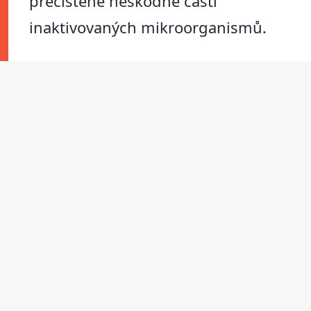
přečištěné neškodné části
inaktivovaných mikroorganismů.