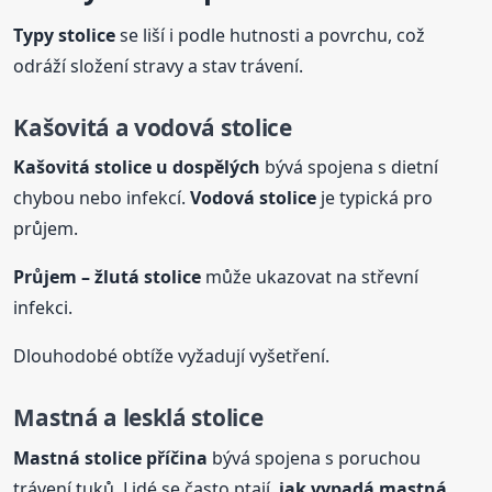
Typy
stolice
se liší i podle hutnosti a povrchu, což
odráží složení stravy a stav trávení.
Kašovitá a vodová
stolice
Kašovitá
stolice
u dospělých
bývá spojena s dietní
chybou nebo infekcí.
Vodová
stolice
je typická pro
průjem.
Průjem – žlutá
stolice
může ukazovat na střevní
infekci.
Dlouhodobé obtíže vyžadují vyšetření.
Mastná a lesklá
stolice
Mastná
stolice
příčina
bývá spojena s poruchou
trávení tuků. Lidé se často ptají,
jak vypadá mastná