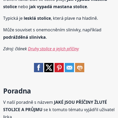
stolice
nebo
jak vypadá mastana
stolice
.
Typická je
lesklá
stolice
, která plave na hladině.
Může souviset s onemocněním slinivky, například
podrážděná slinivka
.
Zdroj: článek
Druhy stolice a jejich příčiny
Poradna
V naší poradně s názvem
JAKÉ JSOU PŘÍČINY ŽLUTÉ
STOLICE A PRŮJMU
se k tomuto tématu vyjádřil uživatel
Jirka.