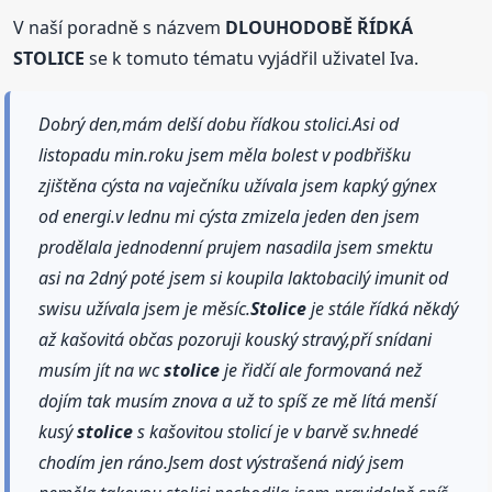
V naší poradně s názvem
DLOUHODOBĚ ŘÍDKÁ
STOLICE
se k tomuto tématu vyjádřil uživatel Iva.
Dobrý den,mám delší dobu řídkou stolici.Asi od
listopadu min.roku jsem měla bolest v podbřišku
zjištěna cýsta na vaječníku užívala jsem kapký gýnex
od energi.v lednu mi cýsta zmizela jeden den jsem
prodělala jednodenní prujem nasadila jsem smektu
asi na 2dný poté jsem si koupila laktobacilý imunit od
swisu užívala jsem je měsíc.
Stolice
je stále řídká někdý
až kašovitá občas pozoruji kouský stravý,pří snídani
musím jít na wc
stolice
je řidčí ale formovaná než
dojím tak musím znova a už to spíš ze mě lítá menší
kusý
stolice
s kašovitou stolicí je v barvě sv.hnedé
chodím jen ráno.Jsem dost výstrašená nidý jsem