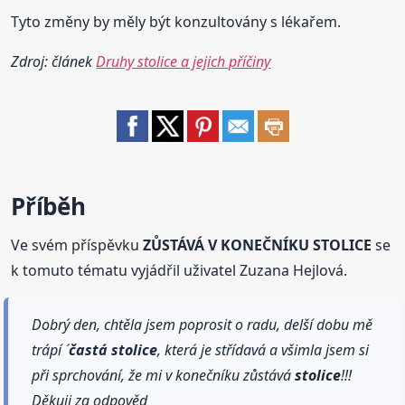
Tyto změny by měly být konzultovány s lékařem.
Zdroj: článek
Druhy stolice a jejich příčiny
Příběh
Ve svém příspěvku
ZŮSTÁVÁ V KONEČNÍKU STOLICE
se
k tomuto tématu vyjádřil uživatel Zuzana Hejlová.
Dobrý den, chtěla jsem poprosit o radu, delší dobu mě
trápí ´
častá
stolice
, která je střídavá a všimla jsem si
při sprchování, že mi v konečníku zůstává
stolice
!!!
Děkuji za odpověd