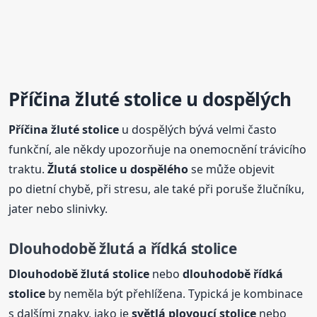
Příčina žluté
stolice
u dospělých
Příčina žluté
stolice
u dospělých bývá velmi často
funkční, ale někdy upozorňuje na onemocnění trávicího
traktu.
Žlutá
stolice
u dospělého
se může objevit
po dietní chybě, při stresu, ale také při poruše žlučníku,
jater nebo slinivky.
Dlouhodobě žlutá a řídká
stolice
Dlouhodobě žlutá
stolice
nebo
dlouhodobě řídká
stolice
by neměla být přehlížena. Typická je kombinace
s dalšími znaky, jako je
světlá plovoucí
stolice
nebo