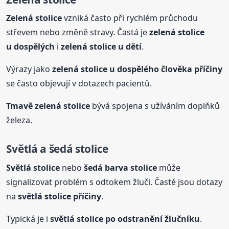
Zelená
stolice
vzniká často při rychlém průchodu
střevem nebo změně stravy. Častá je
zelená
stolice
u dospělých
i
zelená
stolice
u dětí
.
Výrazy jako
zelená
stolice
u dospělého člověka příčiny
se často objevují v dotazech pacientů.
Tmavě zelená
stolice
bývá spojena s užíváním doplňků
železa.
Světlá a šedá
stolice
Světlá
stolice
nebo
šedá barva
stolice
může
signalizovat problém s odtokem žluči. Časté jsou dotazy
na
světlá
stolice
příčiny
.
Typická je i
světlá
stolice
po odstranění žlučníku
.