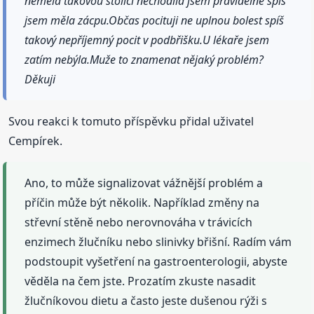
neměla takovou stolici nechodila jsem pravidelně spíš
jsem měla zácpu.Občas pocituji ne uplnou bolest spíš
takový nepříjemný pocit v podbřišku.U lékaře jsem
zatím nebýla.Muže to znamenat nějaký problém?
Děkuji
Svou reakci k tomuto příspěvku přidal uživatel
Cempírek.
Ano, to může signalizovat vážnější problém a
příčin může být několik. Například změny na
střevní stěně nebo nerovnováha v trávicích
enzimech žlučníku nebo slinivky břišní. Radím vám
podstoupit vyšetření na gastroenterologii, abyste
věděla na čem jste. Prozatím zkuste nasadit
žlučníkovou dietu a často jeste dušenou rýži s