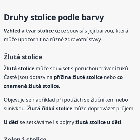
Druhy
stolice
podle barvy
Vzhled a tvar
stolice
úzce souvisí s její barvou, která
může upozornit na různé zdravotní stavy.
Žlutá
stolice
Žlutá
stolice
může souviset s poruchou trávení tuků.
Časté jsou dotazy na
příčina žluté
stolice
nebo
co
znamená žlutá
stolice
.
Objevuje se například při potížích se žlučníkem nebo
slinivkou.
Žlutá řídká
stolice
může doprovázet průjem.
U dětí
se setkáváme i s pojmy
žlutá
stolice
u dětí
.
Zelená
stolice