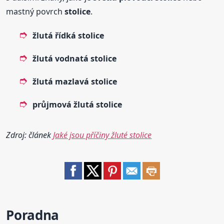
mastný povrch
stolice
.
žlutá řídká
stolice
žlutá vodnatá
stolice
žlutá mazlavá
stolice
průjmová žlutá
stolice
Zdroj: článek
Jaké jsou příčiny žluté stolice
Poradna