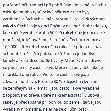
potřebná při kremaci i při pohřbívání do země. Na trhu
existuje mnoho typů
rakví
, některé z nich byly
vyrobené v Čechách a jiné v zahraničí. Největší výrobna
rakví
v Čechách je v obci Počátky na Jindřichohradecku,
kde ročně vyrobí zhruba 50 000
rakví
. Což je obrovské
množství, když uvážíme, že ročně v Čechách zemře asi
100 000 lidí. V této továrně na rakve se prkna nechávají
schnout 6 měsíců a pak se rozřežou na jednotlivé
lamely a roztřídí se podle kvality. Méně kvalitní dřevo
se použije na ty části rakve, které nejsou vidět, jako je
například dno rakve. Viditelné části rakve jsou
z kvalitního dřeva. Protože 90 % zdejších
rakví
zamíří
se zemřelým na kremaci, jsou často rakve vyráběné
z topolového dřeva, které na kremaci stačí. Dubová
rakev je předepsaná při pohřbu do země. Rakve jsou
vyráběny hromadně, nejedná se o ruční práci,