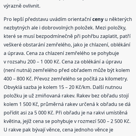
výrazně ovlivnit.
Pro lepší představu uvádím orientační
ceny
u některých
nezbytných ale i dobrovolných položek. Mezi položky,
které se musí bezpodmínečně při pohřbu zaplatit, patří
veškeré obstarání zemřelého, jako je chlazení, oblékání
a úprava. Cena za chlazení zemřelého se pohybuje
v rozsahu 200 – 1 000 Kč. Cena za oblékání a úpravu
(není nutná) zemřelého před obřadem může být kolem
400 – 800 Kč. Převoz zemřelého se počítá za kilometry.
Obvyklá sazba je kolem 15 – 20 Kč/km. Další nutnou
položku je už zmiňovaná rakev. Rakev bez obřadu stojí
kolem 1 500 Kč, průměrná rakev určená k obřadu se dá
pořídit asi za 5 000 Kč. Při obřadu je na rakvi umístěná
květina, jejíž cena se pohybuje v rozmezí 500 – 2 500 Kč.
U rakve pak bývají věnce, cena jednoho věnce je