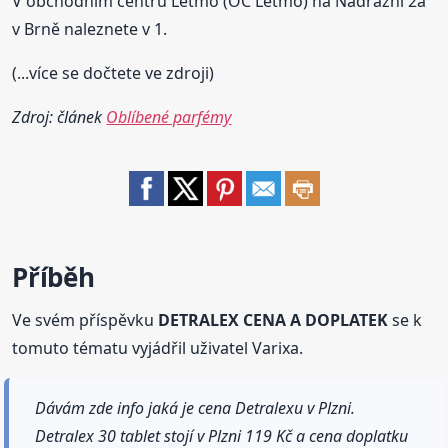
V obchodním centru Letmo (OC Letmo) na Nádražní 2a
v Brně naleznete v 1.
(...více se dočtete ve zdroji)
Zdroj: článek
Oblíbené parfémy
Příběh
Ve svém příspěvku
DETRALEX CENA A DOPLATEK
se k
tomuto tématu vyjádřil uživatel Varixa.
Dávám zde info jaká je cena Detralexu v Plzni.
Detralex 30 tablet stojí v Plzni 119 Kč a cena doplatku