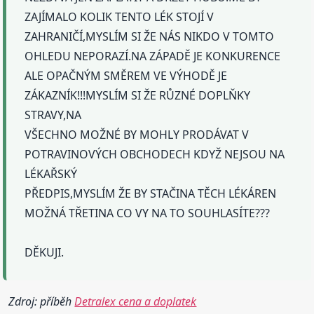
ZAJÍMALO KOLIK TENTO LÉK STOJÍ V
ZAHRANIČÍ,MYSLÍM SI ŽE NÁS NIKDO V TOMTO
OHLEDU NEPORAZÍ.NA ZÁPADĚ JE KONKURENCE
ALE OPAČNÝM SMĚREM VE VÝHODĚ JE
ZÁKAZNÍK!!!MYSLÍM SI ŽE RŮZNÉ DOPLŇKY
STRAVY,NA
VŠECHNO MOŽNÉ BY MOHLY PRODÁVAT V
POTRAVINOVÝCH OBCHODECH KDYŽ NEJSOU NA
LÉKAŘSKÝ
PŘEDPIS,MYSLÍM ŽE BY STAČINA TĚCH LÉKÁREN
MOŽNÁ TŘETINA CO VY NA TO SOUHLASÍTE???
DĚKUJI.
Zdroj: příběh
Detralex cena a doplatek