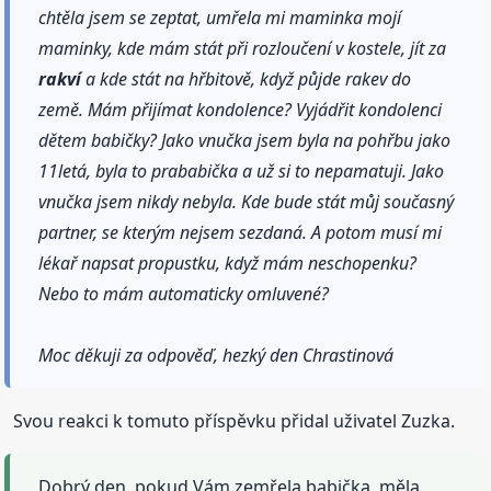
chtěla jsem se zeptat, umřela mi maminka mojí
maminky, kde mám stát při rozloučení v kostele, jít za
rakví
a kde stát na hřbitově, když půjde rakev do
země. Mám přijímat kondolence? Vyjádřit kondolenci
dětem babičky? Jako vnučka jsem byla na pohřbu jako
11letá, byla to prababička a už si to nepamatuji. Jako
vnučka jsem nikdy nebyla. Kde bude stát můj současný
partner, se kterým nejsem sezdaná. A potom musí mi
lékař napsat propustku, když mám neschopenku?
Nebo to mám automaticky omluvené?
Moc děkuji za odpověď, hezký den Chrastinová
Svou reakci k tomuto příspěvku přidal uživatel Zuzka.
Dobrý den, pokud Vám zemřela babička, měla