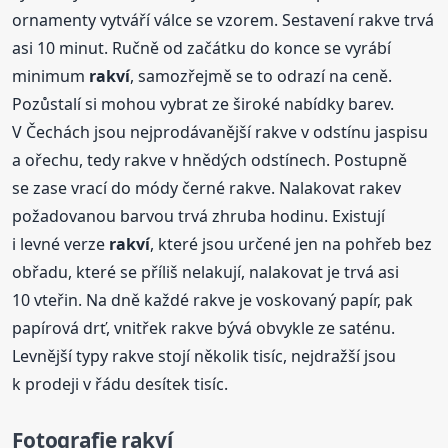
ornamenty vytváří válce se vzorem. Sestavení rakve trvá
asi 10 minut. Ručně od začátku do konce se vyrábí
minimum
rakví
, samozřejmě se to odrazí na ceně.
Pozůstalí si mohou vybrat ze široké nabídky barev.
V Čechách jsou nejprodávanější rakve v odstínu jaspisu
a ořechu, tedy rakve v hnědých odstínech. Postupně
se zase vrací do módy černé rakve. Nalakovat rakev
požadovanou barvou trvá zhruba hodinu. Existují
i levné verze
rakví
, které jsou určené jen na pohřeb bez
obřadu, které se příliš nelakují, nalakovat je trvá asi
10 vteřin. Na dně každé rakve je voskovaný papír, pak
papírová drť, vnitřek rakve bývá obvykle ze saténu.
Levnější typy rakve stojí několik tisíc, nejdražší jsou
k prodeji v řádu desítek tisíc.
Fotografie
rakví