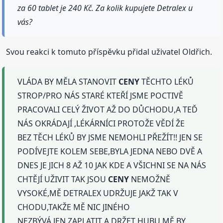
za 60 tablet je 240 Kč. Za kolik kupujete Detralex u
vás?
Svou reakci k tomuto příspěvku přidal uživatel Oldřich.
VLÁDA BY MĚLA STANOVIT
CENY
TĚCHTO LÉKŮ
STROP/PRO NÁS STARÉ KTEŘÍ JSME POCTIVĚ
PRACOVALI CELÝ ŽIVOT AŽ DO DŮCHODU,A TEĎ
NÁS OKRÁDAJÍ ,LÉKÁRNÍCI PROTOŽE VĚDÍ ŽE
BEZ TĚCH LÉKŮ BY JSME NEMOHLI PŘEŽÍT!! JEN SE
PODÍVEJTE KOLEM SEBE,BYLA JEDNA NEBO DVĚ A
DNES JE JICH 8 AŽ 10 JAK KDE A VŠICHNI SE NA NÁS
CHTĚJÍ UŽIVIT TAK JSOU
CENY
NEMOŽNĚ
VYSOKÉ,MĚ DETRALEX UDRŽUJE JAKŽ TAK V
CHODU,TAKŽE MĚ NIC JINÉHO
NEZBÝVÁ JEN ZAPLATIT A DRŽET HUBU.MĚ BY