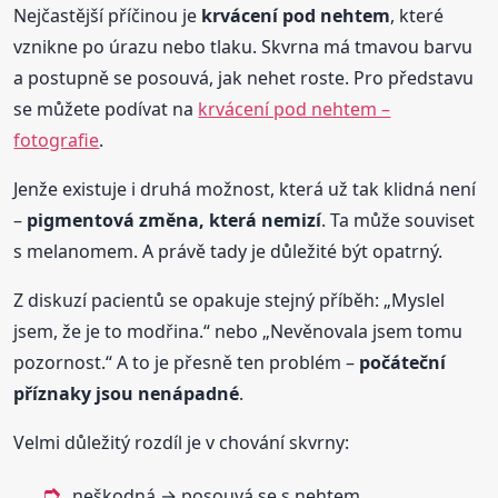
Nejčastější příčinou je
krvácení pod nehtem
, které
vznikne po úrazu nebo tlaku. Skvrna má tmavou barvu
a postupně se posouvá, jak nehet roste. Pro představu
se můžete podívat na
krvácení pod nehtem –
fotografie
.
Jenže existuje i druhá možnost, která už tak klidná není
–
pigmentová změna, která nemizí
. Ta může souviset
s melanomem. A právě tady je důležité být opatrný.
Z diskuzí pacientů se opakuje stejný příběh: „Myslel
jsem, že je to modřina.“ nebo „Nevěnovala jsem tomu
pozornost.“ A to je přesně ten problém –
počáteční
příznaky jsou nenápadné
.
Velmi důležitý rozdíl je v chování skvrny:
neškodná → posouvá se s nehtem