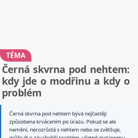
TÉMA
Černá skvrna pod nehtem:
kdy jde o modřinu a kdy o
problém
Černá skvrna pod nehtem bývá nejčastěji
způsobena krvácením po úrazu. Pokud se ale
nemění, nerozrůstá s nehtem nebo se zvětšuje,
může jít o závažnější problém, včetně melanomu.