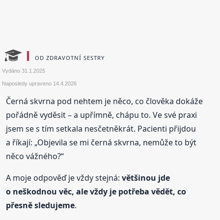
OD ZDRAVOTNÍ SESTRY
Vydáno
31.1.2025
Naposledy upraveno
14.4.2026
Černá skvrna pod nehtem je něco, co člověka dokáže
pořádně vyděsit – a upřímně, chápu to. Ve své praxi
jsem se s tím setkala nesčetněkrát. Pacienti přijdou
a říkají: „Objevila se mi černá skvrna, nemůže to být
něco vážného?“
A moje odpověď je vždy stejná:
většinou jde
o neškodnou věc, ale vždy je potřeba vědět, co
přesně sledujeme
.