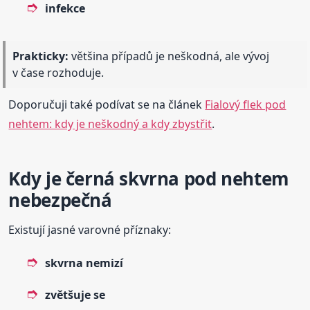
infekce
Prakticky:
většina případů je neškodná, ale vývoj
v čase rozhoduje.
Doporučuji také podívat se na článek
Fialový flek pod
nehtem: kdy je neškodný a kdy zbystřit
.
Kdy je černá skvrna pod nehtem
nebezpečná
Existují jasné varovné příznaky:
skvrna nemizí
zvětšuje se