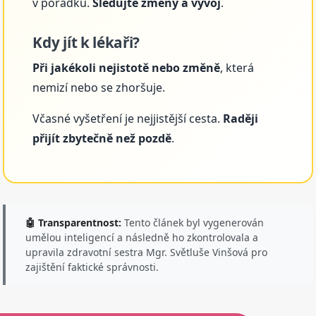
v pořádku.
Sledujte změny a vývoj
.
Kdy jít k lékaři?
Při jakékoli nejistotě nebo změně
, která
nemizí nebo se zhoršuje.
Včasné vyšetření je nejjistější cesta.
Raději
přijít zbytečně než pozdě
.
🤖 Transparentnost:
Tento článek byl vygenerován
umělou inteligencí a následně ho zkontrolovala a
upravila zdravotní sestra Mgr. Světluše Vinšová pro
zajištění faktické správnosti.