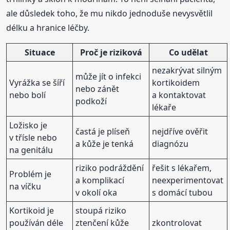
ale důsledek toho, že mu nikdo jednoduše nevysvětlil
délku a hranice léčby.
Situace
Proč je riziková
Co udělat
nezakrývat silným
může jít o infekci
Vyrážka se šíří
kortikoidem
nebo zánět
nebo bolí
a kontaktovat
podkoží
lékaře
Ložisko je
častá je plíseň
nejdříve ověřit
v třísle nebo
a kůže je tenká
diagnózu
na genitálu
riziko podráždění
řešit s lékařem,
Problém je
a komplikací
neexperimentovat
na víčku
v okolí oka
s domácí tubou
Kortikoid je
stoupá riziko
používán déle
ztenčení kůže
zkontrolovat