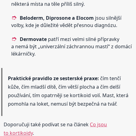
některá místa na těle příliš silný.
Beloderm, Diprosone a Elocom
jsou silnější
volby, kde je důležité vědět přesnou diagnózu.
Dermovate
patří mezi velmi silné přípravky
a nemá být „univerzální záchrannou mastí“ z domácí
lékárničky.
Praktické pravidlo ze sesterské praxe:
čím tenčí
kůže, čím mladší dítě, čím větší plocha a čím delší
používání, tím opatrněji se kortikoid volí. Mast, která
pomohla na loket, nemusí být bezpečná na tvář.
Doporučuji také podívat se na článek
Co jsou
to kortikoidy
.