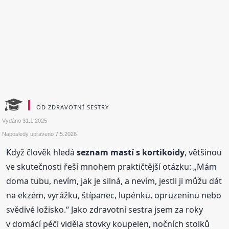
OD ZDRAVOTNÍ SESTRY
Vydáno
31.1.2025
Naposledy upraveno
7.5.2026
Když člověk hledá
seznam mastí s kortikoidy
, většinou
ve skutečnosti řeší mnohem praktičtější otázku: „Mám
doma tubu, nevím, jak je silná, a nevím, jestli ji můžu dát
na ekzém, vyrážku, štípanec, lupénku, opruzeninu nebo
svědivé ložisko.“ Jako zdravotní sestra jsem za roky
v domácí péči viděla stovky koupelen, nočních stolků