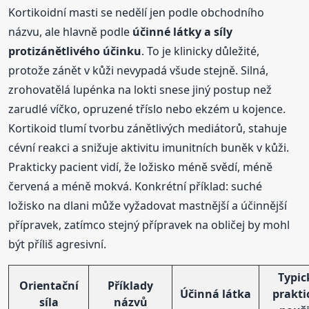
Kortikoidní masti se nedělí jen podle obchodního
názvu, ale hlavně podle
účinné látky a síly
protizánětlivého účinku
. To je klinicky důležité,
protože zánět v kůži nevypadá všude stejně. Silná,
zrohovatělá lupénka na lokti snese jiný postup než
zarudlé víčko, opruzené tříslo nebo ekzém u kojence.
Kortikoid tlumí tvorbu zánětlivých mediátorů, stahuje
cévní reakci a snižuje aktivitu imunitních buněk v kůži.
Prakticky pacient vidí, že ložisko méně svědí, méně
červená a méně mokvá. Konkrétní příklad: suché
ložisko na dlani může vyžadovat mastnější a účinnější
přípravek, zatímco stejný přípravek na obličej by mohl
být příliš agresivní.
Typic
Orientační
Příklady
Účinná látka
prakti
síla
názvů