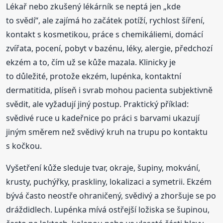
Lékař nebo zkušený lékárník se neptá jen „kde
to svědí“, ale zajímá ho začátek potíží, rychlost šíření,
kontakt s kosmetikou, práce s chemikáliemi, domácí
zvířata, pocení, pobyt v bazénu, léky, alergie, předchozí
ekzém a to, čím už se kůže mazala. Klinicky je
to důležité, protože ekzém, lupénka, kontaktní
dermatitida, plíseň i svrab mohou pacienta subjektivně
svědit, ale vyžadují jiný postup. Praktický příklad:
svědivé ruce u kadeřnice po práci s barvami ukazují
jiným směrem než svědivý kruh na trupu po kontaktu
s kočkou.
Vyšetření kůže sleduje tvar, okraje, šupiny, mokvání,
krusty, puchýřky, praskliny, lokalizaci a symetrii. Ekzém
bývá často neostře ohraničený, svědivý a zhoršuje se po
dráždidlech. Lupénka mívá ostřejší ložiska se šupinou,