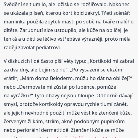
Svědění se tlumilo, ale ložisko se rozšiřovalo. Nakonec
se ukázala plíseň, kterou kortikoid zakryl. Třetí scénář:
maminka použila zbytek masti po sobě na tváře malého
dítěte. Zarudnutí sice ustoupilo, ale kůže na obličeji je
tenká a u dětí se léčivo vstřebává výrazněji, proto měla
raději zavolat pediatrovi.
V diskuzích lidé často píší věty typu: „Kortikoid mi zabral
za dva dny, ale bojím se ho“, „Po vysazení se ekzém
vrátil“, „Mám doma Beloderm, můžu ho dát na obličej?“
nebo „Dermovate mi zůstal po lupénce, pomůže
na vyrážku?“ Tyto obavy nejsou hloupé. Odborně dávají
smysl, protože kortikoidy opravdu rychle tlumí zánět,
ale jejich nevhodné použití může vést ke ztenčení kůže,
červeným žilkám, striím, akné podobným pupínkům
nebo periorální dermatitidě. Ztenčení kůže se může