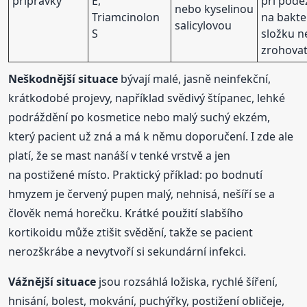
přípravky
E,
při pode
nebo kyselinou
Triamcinolon
na bakte
salicylovou
S
složku 
zrohovat
Neškodnější situace
bývají malé, jasně neinfekční,
krátkodobé projevy, například svědivý štípanec, lehké
podráždění po kosmetice nebo malý suchý ekzém,
který pacient už zná a má k němu doporučení. I zde ale
platí, že se mast nanáší v tenké vrstvě a jen
na postižené místo. Praktický příklad: po bodnutí
hmyzem je červený pupen malý, nehnisá, nešíří se a
člověk nemá horečku. Krátké použití slabšího
kortikoidu může ztišit svědění, takže se pacient
nerozškrábe a nevytvoří si sekundární infekci.
Vážnější situace
jsou rozsáhlá ložiska, rychlé šíření,
hnisání, bolest, mokvání, puchýřky, postižení obličeje,