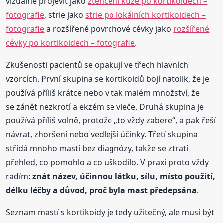
vizuálně projevit jako
ztenčení kůže po kortikoidech –
fotografie
, strie jako
strie po lokálních kortikoidech –
fotografie
a rozšířené povrchové cévky jako
rozšířené
cévky po kortikoidech – fotografie
.
Zkušenosti pacientů se opakují ve třech hlavních
vzorcích. První skupina se kortikoidů bojí natolik, že je
používá příliš krátce nebo v tak malém množství, že
se zánět nezkrotí a ekzém se vleče. Druhá skupina je
používá příliš volně, protože „to vždy zabere“, a pak řeší
návrat, zhoršení nebo vedlejší účinky. Třetí skupina
střídá mnoho mastí bez diagnózy, takže se ztratí
přehled, co pomohlo a co uškodilo. V praxi proto vždy
radím:
znát název, účinnou látku, sílu, místo použití,
délku léčby a důvod, proč byla mast předepsána
.
Seznam mastí s kortikoidy je tedy užitečný, ale musí být