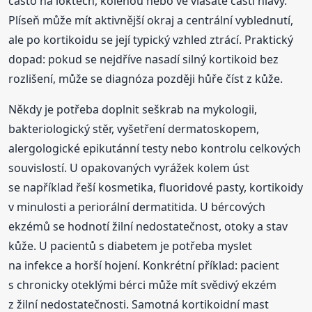
často na loktech, kolenou nebo ve vlasaté části hlavy.
Plíseň může mít aktivnější okraj a centrální vyblednutí,
ale po kortikoidu se její typický vzhled ztrácí. Praktický
dopad: pokud se nejdříve nasadí silný kortikoid bez
rozlišení, může se diagnóza později hůře číst z kůže.
Někdy je potřeba doplnit seškrab na mykologii,
bakteriologický stěr, vyšetření dermatoskopem,
alergologické epikutánní testy nebo kontrolu celkových
souvislostí. U opakovaných vyrážek kolem úst
se například řeší kosmetika, fluoridové pasty, kortikoidy
v minulosti a periorální dermatitida. U bércových
ekzémů se hodnotí žilní nedostatečnost, otoky a stav
kůže. U pacientů s diabetem je potřeba myslet
na infekce a horší hojení. Konkrétní příklad: pacient
s chronicky oteklými bérci může mít svědivý ekzém
z žilní nedostatečnosti. Samotná kortikoidní mast