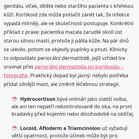
genitálu, víček, dítěte nebo staršího pacienta s křehkou
kůží. Kortikoid zde může potlačit zánět tak, že infekce
vypadá mírněji, ale ve skutečnosti postupuje. Konkrétní
příklad z praxe: pacientka mazala zarudlé okolí úst
starou silnou mastí, protože ji pálila kůže. Na pár dnů
se ulevilo, potom se objevily pupínky a pnutí. Klinicky
to odpovídalo periorální dermatitidě, jejíž vzhled lze
srovnat přes
periorální dermatitida po kortikoidu –
fotografie
. Praktický dopad byl jasný: nebylo potřeba
přidat silnější mast, ale změnit léčebnou strategii.
Hydrocortison
bývá vnímán jako slabší volba,
ale ani ten nepatří nekontrolovaně do oka, na prsní
bradavky před kojením nebo dlouhodobě na obličej.
Locoid, Afloderm a Triamcinolon
už vyžadují
větší opatrnost, protože účinek může být pro