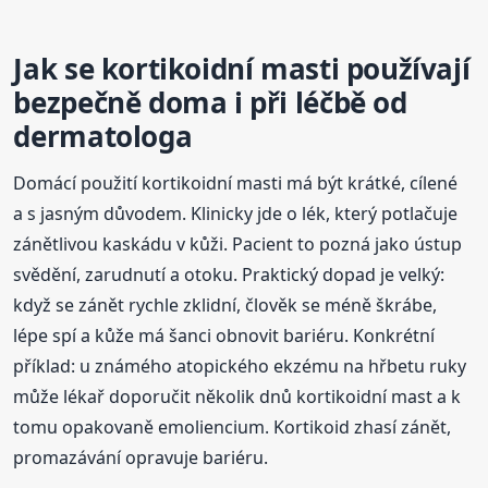
Jak se kortikoidní masti používají
bezpečně doma i při léčbě od
dermatologa
Domácí použití kortikoidní masti má být krátké, cílené
a s jasným důvodem. Klinicky jde o lék, který potlačuje
zánětlivou kaskádu v kůži. Pacient to pozná jako ústup
svědění, zarudnutí a otoku. Praktický dopad je velký:
když se zánět rychle zklidní, člověk se méně škrábe,
lépe spí a kůže má šanci obnovit bariéru. Konkrétní
příklad: u známého atopického ekzému na hřbetu ruky
může lékař doporučit několik dnů kortikoidní mast a k
tomu opakovaně emoliencium. Kortikoid zhasí zánět,
promazávání opravuje bariéru.