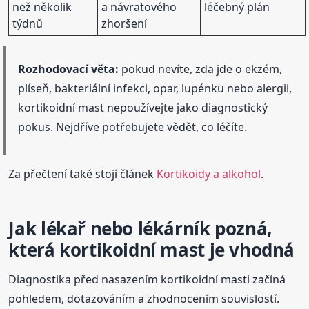
než několik
a návratového
léčebný plán
týdnů
zhoršení
Rozhodovací věta:
pokud nevíte, zda jde o ekzém,
plíseň, bakteriální infekci, opar, lupénku nebo alergii,
kortikoidní mast nepoužívejte jako diagnostický
pokus. Nejdříve potřebujete vědět, co léčíte.
Za přečtení také stojí článek
Kortikoidy a alkohol
.
Jak lékař nebo lékárník pozná,
která kortikoidní mast je vhodná
Diagnostika před nasazením kortikoidní masti začíná
pohledem, dotazováním a zhodnocením souvislostí.