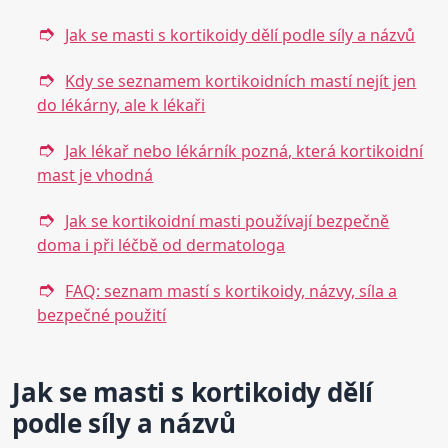
Jak se masti s kortikoidy dělí podle síly a názvů
Kdy se seznamem kortikoidních mastí nejít jen
do lékárny, ale k lékaři
Jak lékař nebo lékárník pozná, která kortikoidní
mast je vhodná
Jak se kortikoidní masti používají bezpečně
doma i při léčbě od dermatologa
FAQ: seznam mastí s kortikoidy, názvy, síla a
bezpečné použití
Jak se masti s kortikoidy dělí
podle síly a názvů