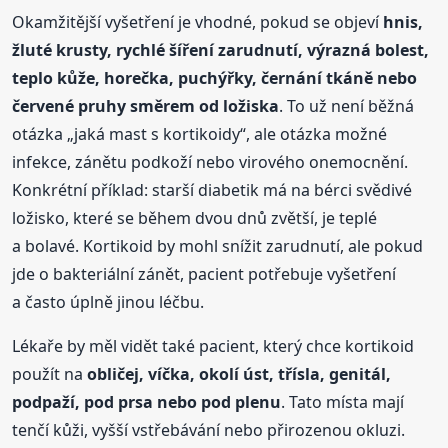
Okamžitější vyšetření je vhodné, pokud se objeví
hnis,
žluté krusty, rychlé šíření zarudnutí, výrazná bolest,
teplo kůže, horečka, puchýřky, černání tkáně nebo
červené pruhy směrem od ložiska
. To už není běžná
otázka „jaká mast s kortikoidy“, ale otázka možné
infekce, zánětu podkoží nebo virového onemocnění.
Konkrétní příklad: starší diabetik má na bérci svědivé
ložisko, které se během dvou dnů zvětší, je teplé
a bolavé. Kortikoid by mohl snížit zarudnutí, ale pokud
jde o bakteriální zánět, pacient potřebuje vyšetření
a často úplně jinou léčbu.
Lékaře by měl vidět také pacient, který chce kortikoid
použít na
obličej, víčka, okolí úst, třísla, genitál,
podpaží, pod prsa nebo pod plenu
. Tato místa mají
tenčí kůži, vyšší vstřebávání nebo přirozenou okluzi.