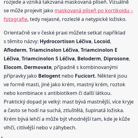
rozjede a vzniká takzvaná maskovaná plíseň. Vizuálně
se může projevit jako
maskovaná plíseň po kortikoidu –
fotografie
, tedy nejasné, rozlezlé a netypické ložisko.
Orientačně se v české praxi můžete setkat například
s těmito názvy:
Hydrocortison Léčiva
,
Locoid
,
Afloderm
,
Triamcinolon Léčiva
,
Triamcinolon E
Léčiva
,
Triamcinolon S Léčiva
,
Beloderm
,
Diprosone
,
Elocom
,
Dermovate
, případně s kombinovanými
přípravky jako
Belogent
nebo
Fucicort
. Některé jsou
ve formě masti, jiné jako krém, mastný krém, roztok
nebo kombinace s antibiotikem či další látkou.
Praktický dopad je velký: mast bývá mastnější, více kryje
a často se hodí na suchá, ztluštělá, šupinatá ložiska.
Krém bývá lehčí a může být vhodnější tam, kde je kůže
vlhčí, citlivější nebo v záhybech.