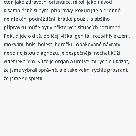
čten jako zdravotní orientace, nikoli jako návod
k samoléčbě silnými přípravky. Pokud jde o drobné
neinfekční podráždění, krátké použití slabšího
přípravku může být v některých situacích rozumné.
Pokud jde o dítě, obličej, víčka, genitál, rozsáhlý ekzém,
mokvání, hnis, bolest, horečku, opakované návraty
nebo nejistou diagnózu, je bezpečnější nechat kůži
vidět lékařem. Kůže je orgán a umí velmi rychle ukázat,
že jsme vybrali správně, ale také velmi rychle prozradí,
že jsme se spletli.