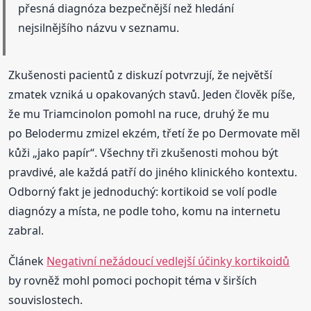
přesná diagnóza bezpečnější než hledání
nejsilnějšího názvu v seznamu.
Zkušenosti pacientů z diskuzí potvrzují, že největší
zmatek vzniká u opakovaných stavů. Jeden člověk píše,
že mu Triamcinolon pomohl na ruce, druhý že mu
po Belodermu zmizel ekzém, třetí že po Dermovate měl
kůži „jako papír“. Všechny tři zkušenosti mohou být
pravdivé, ale každá patří do jiného klinického kontextu.
Odborný fakt je jednoduchý: kortikoid se volí podle
diagnózy a místa, ne podle toho, komu na internetu
zabral.
Článek
Negativní nežádoucí vedlejší účinky kortikoidů
by rovněž mohl pomoci pochopit téma v širších
souvislostech.