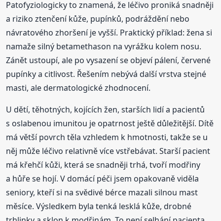
Patofyziologicky to znamená, že léčivo proniká snadněji
a riziko ztenčení kůže, pupínků, podráždění nebo
návratového zhoršení je vyšší. Praktický příklad: žena si
namaže silný betamethason na vyrážku kolem nosu.
Zánět ustoupí, ale po vysazení se objeví pálení, červené
pupínky a citlivost. Řešením nebývá další vrstva stejné
masti, ale dermatologické zhodnocení.
U dětí, těhotných, kojících žen, starších lidí a pacientů
s oslabenou imunitou je opatrnost ještě důležitější. Dítě
má větší povrch těla vzhledem k hmotnosti, takže se u
něj může léčivo relativně více vstřebávat. Starší pacient
má křehčí kůži, která se snadněji trhá, tvoří modřiny
a hůře se hojí. V domácí péči jsem opakovaně viděla
seniory, kteří si na svědivé bérce mazali silnou mast
měsíce. Výsledkem byla tenká lesklá kůže, drobné
trhlinky a sklon k modřinám. To není selhání pacienta,