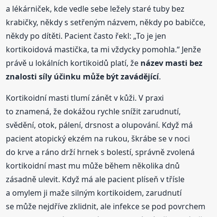
a lékárniček, kde vedle sebe ležely staré tuby bez
krabičky, někdy s setřeným názvem, někdy po babičce,
někdy po dítěti. Pacient často řekl: „To je jen
kortikoidová mastička, ta mi vždycky pomohla.“ Jenže
právě u lokálních kortikoidů platí, že
název masti bez
znalosti síly účinku může být zavádějící
.
Kortikoidní masti tlumí zánět v kůži. V praxi
to znamená, že dokážou rychle snížit zarudnutí,
svědění, otok, pálení, drsnost a olupování. Když má
pacient atopický ekzém na rukou, škrábe se v noci
do krve a ráno drží hrnek s bolestí, správně zvolená
kortikoidní mast mu může během několika dnů
zásadně ulevit. Když má ale pacient plíseň v třísle
a omylem ji maže silným kortikoidem, zarudnutí
se může nejdříve zklidnit, ale infekce se pod povrchem