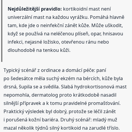
Nejdůležitější pravidlo:
kortikoidní mast není
univerzální mast na každou vyrážku. Pomáhá hlavně
tam, kde jde o neinfekční zánět kůže. Může uškodit,
když se používá na neléčenou plíseň, opar, hnisavou
infekci, nejasné ložisko, otevřenou ránu nebo
dlouhodobě na tenkou kůži.
Typický scénář z ordinace a domácí péče: paní
po šedesátce měla suchý ekzém na bércích, kůže byla
drsná, šupila se a svědila. Slabá hydrokortisonová mast
nepomohla, dermatolog proto krátkodobě nasadil
silnější přípravek a k tomu pravidelné promašťování.
Praktický výsledek byl dobrý, protože se léčil zánět
i porušená kožní bariéra. Druhý scénář: mladý muž
mazal několik týdnů silný kortikoid na zarudlé tříslo.