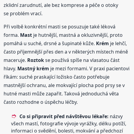
zklidní zarudnutí, ale bez komprese a péče o otoky
se problém vrací.
Při volbě konkrétní masti se posuzuje také léková
forma.
Mast
je hutnější, mastná a okluzivnější, proto
pomáhá u suché, drsné a šupinaté kůže.
Krém
je lehčí,
často příjemnější přes den a v některých místech méně
maceruje.
Roztok
se používá spíše na vlasatou část
hlavy.
Mastný krém
je mezi formami. V praxi pacientovi
říkám: suché praskající ložisko často potřebuje
mastnější ochranu, ale mokvající plocha pod prsy se v
hutné masti může zapařit. Taková jednoduchá věta
často rozhodne o úspěchu léčby.
Co si připravit před návštěvou lékaře:
názvy
všech mastí, fotografie vývoje vyrážky, délku potíží,
informaci o svědění, bolesti, mokvání a předchozí