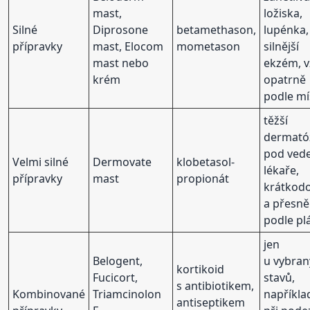
mast,
ložiska,
Silné
Diprosone
betamethason,
lupénka,
přípravky
mast, Elocom
mometason
silnější
mast nebo
ekzém, 
krém
opatrně
podle mí
těžší
dermató
pod ved
Velmi silné
Dermovate
klobetasol-
lékaře,
přípravky
mast
propionát
krátkod
a přesně
podle pl
jen
Belogent,
u vybra
kortikoid
Fucicort,
stavů,
s antibiotikem,
Kombinované
Triamcinolon
napříkla
antiseptikem