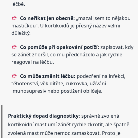
léčbě.
Co neříkat jen obecně:
„mazal jsem to nějakou
mastičkou“. U kortikoidů je přesný název velmi
důležitý.
Co pomůže při opakování potíží:
zapisovat, kdy
se zánět zhoršil, co mu předcházelo a jak rychle
reagoval na léčbu.
Co může změnit léčbu:
podezření na infekci,
těhotenství, věk dítěte, cukrovka, užívání
imunosupresiv nebo postižení obličeje.
Praktický dopad diagnostiky:
správně zvolená
kortikoidní mast umí zánět rychle zkrotit, ale špatně
zvolená mast může nemoc zamaskovat. Proto je