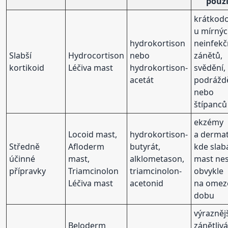
použi
krátkod
u mírný
hydrokortison
neinfekč
Slabší
Hydrocortison
nebo
zánětů,
kortikoid
Léčiva mast
hydrokortison-
svědění,
acetát
podrážd
nebo
štípanců
ekzémy
Locoid mast,
hydrokortison-
a dermat
Středně
Afloderm
butyrát,
kde slab
účinné
mast,
alklometason,
mast nes
přípravky
Triamcinolon
triamcinolon-
obvykle
Léčiva mast
acetonid
na omez
dobu
výrazněj
Beloderm
zánětliv