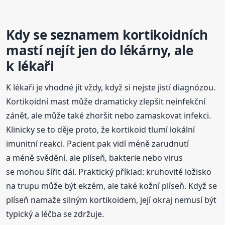
Kdy se seznamem kortikoidních
mastí nejít jen do lékárny, ale
k lékaři
K lékaři je vhodné jít vždy, když si nejste jistí diagnózou.
Kortikoidní mast může dramaticky zlepšit neinfekční
zánět, ale může také zhoršit nebo zamaskovat infekci.
Klinicky se to děje proto, že kortikoid tlumí lokální
imunitní reakci. Pacient pak vidí méně zarudnutí
a méně svědění, ale plíseň, bakterie nebo virus
se mohou šířit dál. Praktický příklad: kruhovité ložisko
na trupu může být ekzém, ale také kožní plíseň. Když se
plíseň namaže silným kortikoidem, její okraj nemusí být
typický a léčba se zdržuje.