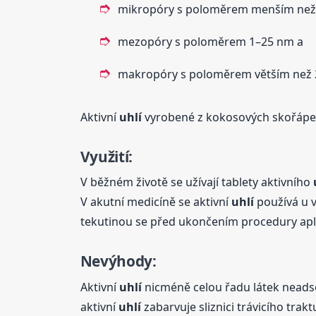
mikropóry s poloměrem menším než
mezopóry s poloměrem 1–25 nm a
makropóry s poloměrem větším než 
Aktivní
uhlí
vyrobené z kokosových skořápek
Využití:
V běžném životě se užívají tablety aktivního
V akutní medicíně se aktivní
uhlí
používá u v
tekutinou se před ukončením procedury apli
Nevýhody
:
Aktivní
uhlí
nicméně celou řadu látek neads
aktivní
uhlí
zabarvuje sliznici trávicího trak