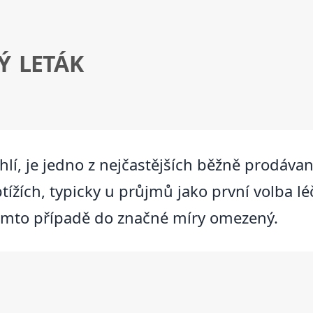
Ý LETÁK
uhlí, je jedno z nejčastějších běžně prodávaný
tížích, typicky u průjmů jako první volba lé
v tomto případě do značné míry omezený.