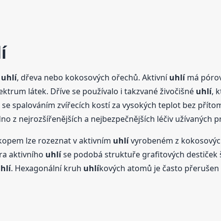
í
z
uhlí
, dřeva nebo kokosových ořechů. Aktivní
uhlí
má pórovi
ktrum látek. Dříve se používalo i takzvané živočišné
uhlí
, 
e spalováním zvířecích kostí za vysokých teplot bez přítom
edno z nejrozšířenějších a nejbezpečnějších léčiv užívaných p
kopem lze rozeznat v aktivním
uhlí
vyrobeném z kokosových
ra aktivního
uhlí
se podobá struktuře grafitových destiček 
hlí
. Hexagonální kruh
uhlí
kových atomů je často přerušen 