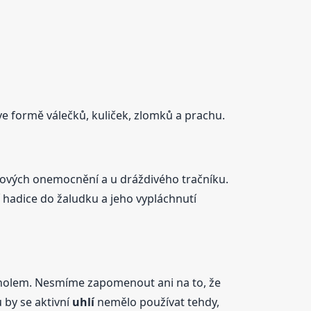
ve formě válečků, kuliček, zlomků a prachu.
jmových onemocnění a u dráždivého tračníku.
 hadice do žaludku a jeho vypláchnutí
anolem. Nesmíme zapomenout ani na to, že
 by se aktivní
uhlí
nemělo používat tehdy,