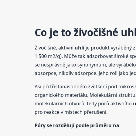
Co je to živočišné
uhl
Živočišné, aktivní
uhlí
je produkt vyráběný 
1 500 m2/g). Může tak adsorbovat široké spe
se nesprávně jako synonymum, ale vyrábělo s
absorpce, nikoliv adsorpce. Jeho roli jako j
Asi při třistanásobném zvětšení pod mikros
organického materiálu. Molekulární struktu
molekulárních otvorů, tedy pórů aktivního
u
pro reakce v místech přerušení.
Póry se rozdělují podle průměru na
: