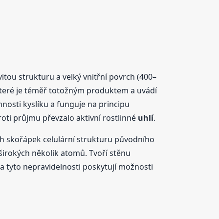
tou strukturu a velký vnitřní povrch (400–
které je téměř totožným produktem a uvádí
nosti kyslíku a funguje na principu
roti průjmu převzalo aktivní rostlinné
uhlí
.
 skořápek celulární strukturu původního
širokých několik atomů. Tvoří stěnu
a tyto nepravidelnosti poskytují možnosti