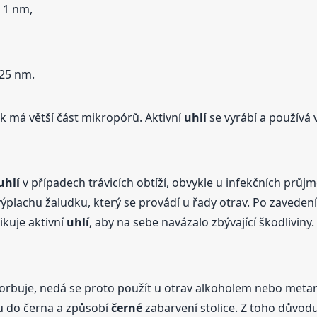
 1 nm,
25 nm.
 má větší část mikropórů. Aktivní
uhlí
se vyrábí a používá 
uhlí
v případech trávicích obtíží, obvykle u infekčních prů
ýplachu žaludku, který se provádí u řady otrav. Po zavedení
kuje aktivní
uhlí
, aby na sebe navázalo zbývající škodliviny.
orbuje, nedá se proto použít u otrav alkoholem nebo met
tu do černa a způsobí
černé
zabarvení stolice. Z toho důvodu