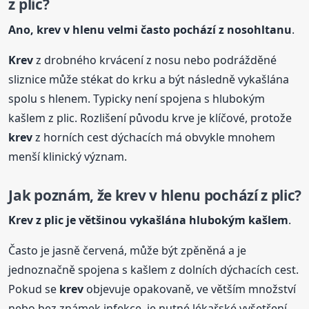
z plic?
Ano,
krev
v hlenu velmi často pochází z nosohltanu
.
Krev
z drobného krvácení z nosu nebo podrážděné
sliznice může stékat do krku a být následně vykašlána
spolu s hlenem. Typicky není spojena s hlubokým
kašlem z plic. Rozlišení původu krve je klíčové, protože
krev
z horních cest dýchacích má obvykle mnohem
menší klinický význam.
Jak poznám, že
krev
v hlenu pochází z plic?
Krev
z plic je většinou vykašlána hlubokým kašlem
.
Často je jasně červená, může být zpěněná a je
jednoznačně spojena s kašlem z dolních dýchacích cest.
Pokud se
krev
objevuje opakovaně, ve větším množství
nebo bez známek infekce, je nutné lékařské vyšetření.