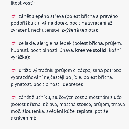
lítostivost);
zánět slepého střeva (bolest břicha a pravého
podbřišku citlivá na dotek, pocit na zvracení až
zvracení, nechutenství, zvýšená teplota);
celiakie, alergie na lepek (bolest břicha, průjem,
hubnutí, pocit plnosti, únava,
krev
ve stolici
, kožní
vyrážka);
dráždivý tračník (průjem či zácpa, silná potřeba
vyprazdňování nejčastěji po jídle, bolest břicha,
plynatost, pocit plnosti, deprese);
zánět žlučníku, žlučových cest a městnání žluče
(bolest břicha, bělavá, mastná stolice, průjem, tmavá
moč, žloutenka, svědění kůže, teplota, potíže
s trávením);