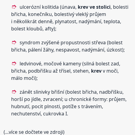
ulcerózní kolitida (únava,
krev
ve stolici
, bolesti
břicha, konečníku, bolestivý vleklý průjem
i několikrát denně, plynatost, nadýmání, teplota,
bolest kloubů, afty);
syndrom zvýšené propustnosti střeva (bolest
břicha, pálení žáhy, nespavost, nadýmání, úzkost);
ledvinové, močové kameny (silná bolest zad,
břicha, podbřišku až třísel, stehen,
krev
v moči,
málo moči);
zánět slinivky břišní (bolest břicha, nadbřišku,
horší po jídle, zvracení; u chronické formy: průjem,
hubnutí, pocit plnosti, potíže s trávením,
nechutenství, cukrovka I.
(...více se dočtete ve zdroji)