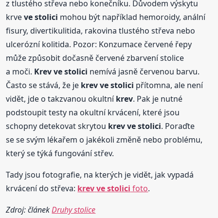
z tlustého střeva nebo konečníku. Důvodem výskytu
krve
ve stolici
mohou být například hemoroidy, anální
fisury, divertikulitida, rakovina tlustého střeva nebo
ulcerózní kolitida. Pozor: Konzumace červené řepy
může způsobit dočasně červené zbarvení stolice
a moči.
Krev
ve stolici
nemívá jasně červenou barvu.
Často se stává, že je
krev
ve stolici
přítomna, ale není
vidět, jde o takzvanou okultní
krev
. Pak je nutné
podstoupit testy na okultní krvácení, které jsou
schopny detekovat skrytou
krev
ve stolici
. Poraďte
se se svým lékařem o jakékoli změně nebo problému,
který se týká fungování střev.
Tady jsou fotografie, na kterých je vidět, jak vypadá
krvácení do střeva:
krev
ve stolici
foto
.
Zdroj: článek
Druhy stolice