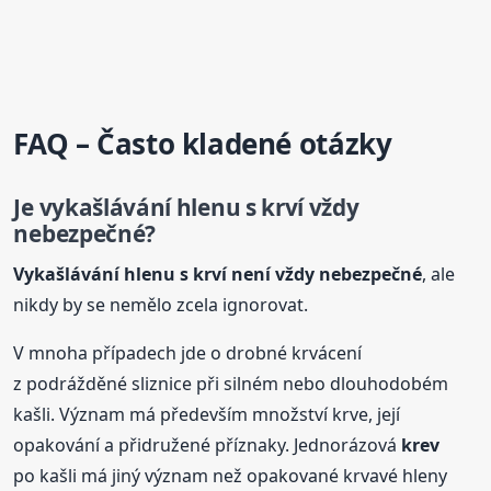
FAQ – Často kladené otázky
Je vykašlávání hlenu s krví vždy
nebezpečné?
Vykašlávání hlenu s krví není vždy nebezpečné
, ale
nikdy by se nemělo zcela ignorovat.
V mnoha případech jde o drobné krvácení
z podrážděné sliznice při silném nebo dlouhodobém
kašli. Význam má především množství krve, její
opakování a přidružené příznaky. Jednorázová
krev
po kašli má jiný význam než opakované krvavé hleny