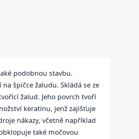
 také podobnou stavbu.
 na špičce žaludu. Skládá se ze
ořící žalud. Jeho povrch tvoří
ství keratinu, jenž zajišťuje
droje nákazy, včetně například
ň obklopuje také močovou