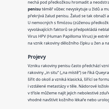
nechá pod předkožkou hromadit a neodstraňuj
penisu
téměř vůbec nevyskytuje u židů a musl
překrývá žalud penisu. Žalud se tak obnaží 
U nemocných s fimózou (zúženou předkožkou)
vyvolávajících faktorů se předpokládá nebla
Virus HPV (Human Papilloma Virus) je extré
na vznik rakoviny děložního čípku u žen a 
Projevy
Vzniku rakoviny penisu často předchází vzni
rakoviny „in situ“ („na místě“) se říká Quey
šířit do okolí a vzniká klasická, šířící se fo
i vzdálené metastázy v těle. Nádorové ložis
v třísle můžeme najít jejich nebolestivé zduř
vhodné navštívit kožního lékaře nebo urologa