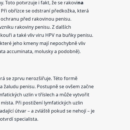
Toto potvrzuje i fakt, že se rakovi
na
 Při obřízce se odstraní předkožka, která
a ochranu před rakovinou penisu.
niku rakoviny penisu. Z dalších
ouři a také vliv viru HPV na buňky penisu.
ěkteré jeho kmeny mají nepochybně vliv
mata accuminata, molusky a podobně).
rá se zprvu nerozšiřuje. Této formě
na žaludu penisu. Postupně se ovšem začne
mfatických uzlin v tříslech a může vytvořit
ísta. Při postižení lymfatických uzlin
dající útvar – a zvláště pokud se nehojí – je
tvrdí specialista.