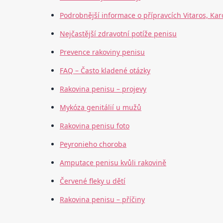
Podrobnější informace o přípravcích Vitaros, Kar
Nejčastější zdravotní potíže penisu
Prevence rakoviny penisu
FAQ – Často kladené otázky
Rakovina penisu – projevy
Mykóza genitálií u mužů
Rakovina penisu foto
Peyronieho choroba
Amputace penisu kvůli rakovině
Červené fleky u dětí
Rakovina penisu – příčiny