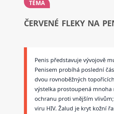
TÉMA
ČERVENÉ FLEKY NA PE
Penis představuje vývojově m
Penisem probíhá poslední část
dvou rovnoběžných topořících t
výstelka prostoupená mnoha n
ochranu proti vnějším vlivům;
viru HIV. Žalud je kryt kožn