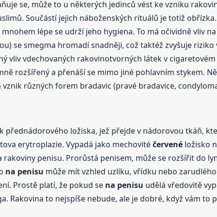
e se, může to u některých jedinců vést ke vzniku rakoviny. 
imů. Součástí jejich náboženských rituálů je totiž obřízka.
a mnohem lépe se udrží jeho hygiena. To má očividně vliv n
 se smegma hromadí snadněji, což taktéž zvyšuje riziko vz
hý vliv vdechovaných rakovinotvorných látek v cigaretovém k
mně rozšířený a přenáší se mimo jiné pohlavním stykem. N
na vznik různých forem bradavic (pravé bradavice, condylo
k přednádorového ložiska, jež přejde v nádorovou tkáň, kte
ratova erytroplazie. Vypadá jako mechovité
červené
ložisko 
rma rakoviny penisu. Prorůstá penisem, může se rozšířit do ly
ko
na penisu
může mít vzhled uzlíku, vřídku nebo zarudlého m
ení. Prostě platí, že pokud se
na penisu
udělá vředovitě vypa
. Rakovina to nejspíše nebude, ale je dobré, když vám to po