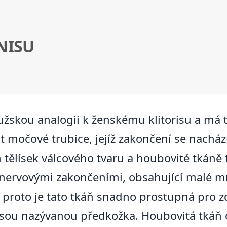
NISU
užskou analogii k ženskému klitorisu a má
 močové trubice, jejíž zakončení se nachází
ělísek válcového tvaru a houbovité tkáně tv
ervovými zakončeními, obsahující malé množ
 proto je tato tkáň snadno prostupná pro z
í řasou nazývanou předkožka. Houbovitá tká