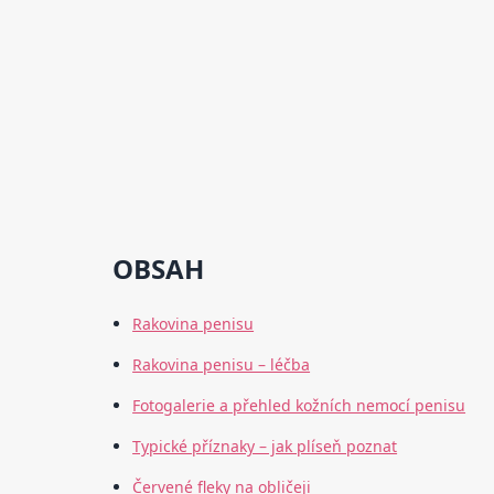
OBSAH
Rakovina penisu
Rakovina penisu – léčba
Fotogalerie a přehled kožních nemocí penisu
Typické příznaky – jak plíseň poznat
Červené fleky na obličeji