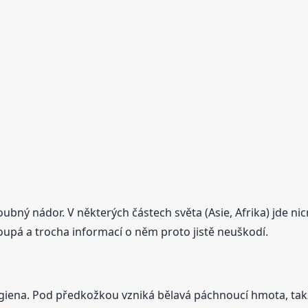
houbný nádor. V některých částech světa (Asie, Afrika) jde 
oupá a trocha informací o něm proto jistě neuškodí.
hygiena. Pod předkožkou vzniká bělavá páchnoucí hmota, 