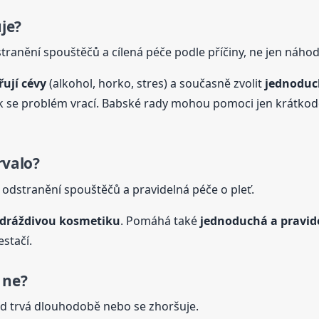
je?
ranění spouštěčů a cílená péče podle příčiny, ne jen náho
řují cévy
(alkohol, horko, stres) a současně zvolit
jednoduch
ak se problém vrací. Babské rady mohou pomoci jen krátkod
rvalo?
dstranění spouštěčů a pravidelná péče o pleť.
 dráždivou kosmetiku
. Pomáhá také
jednoduchá a pravid
stačí.
 ne?
ud trvá dlouhodobě nebo se zhoršuje.