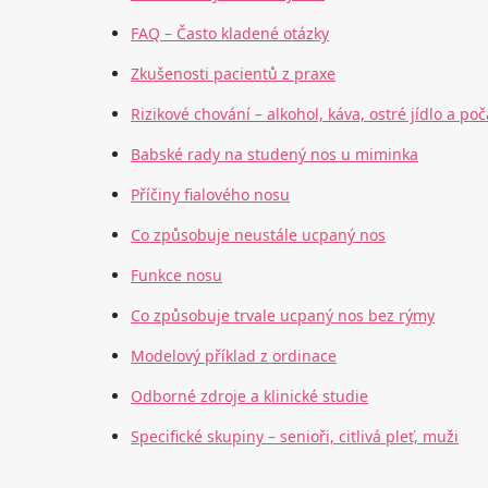
FAQ – Často kladené otázky
Zkušenosti pacientů z praxe
Rizikové chování – alkohol, káva, ostré jídlo a poč
Babské rady na studený nos u miminka
Příčiny fialového nosu
Co způsobuje neustále ucpaný nos
Funkce nosu
Co způsobuje trvale ucpaný nos bez rýmy
Modelový příklad z ordinace
Odborné zdroje a klinické studie
Specifické skupiny – senioři, citlivá pleť, muži