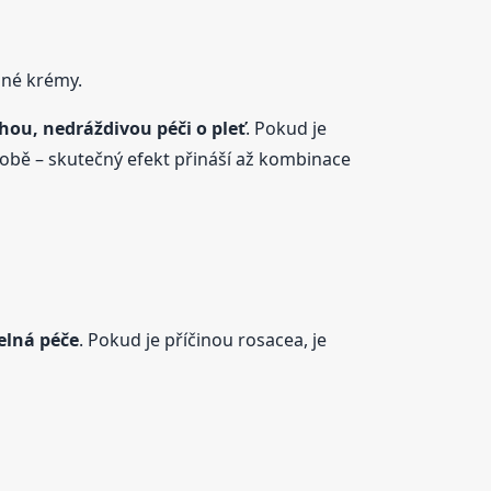
dné krémy.
ou, nedráždivou péči o pleť
. Pokud je
obě – skutečný efekt přináší až kombinace
elná péče
. Pokud je příčinou rosacea, je