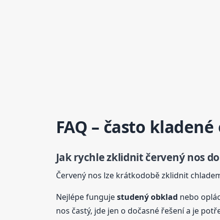
FAQ – často kladené
Jak rychle zklidnit
červený
nos d
Červený nos lze krátkodobě zklidnit chladem
Nejlépe funguje
studený obklad
nebo oplác
nos častý, jde jen o dočasné řešení a je potř