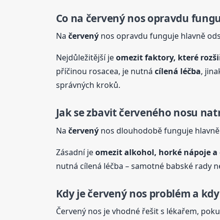
Co na
červený
nos opravdu fungu
Na
červený
nos opravdu funguje hlavně odst
Nejdůležitější je
omezit faktory, které rozši
příčinou rosacea, je nutná
cílená léčba
, jin
správných kroků.
Jak se zbavit červeného nosu nat
Na
červený
nos dlouhodobě funguje hlavně o
Zásadní je
omezit alkohol, horké nápoje a
nutná cílená léčba – samotné babské rady ne
Kdy je
červený
nos problém a kdy
Červený nos je vhodné řešit s lékařem, pok