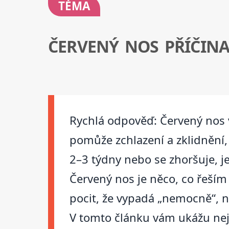
TÉMA
ČERVENÝ NOS PŘÍČIN
Rychlá odpověď: Červený nos 
pomůže zchlazení a zklidnění,
2–3 týdny nebo se zhoršuje, j
Červený nos je něco, co řeším 
pocit, že vypadá „nemocně“, neb
V tomto článku vám ukážu neje