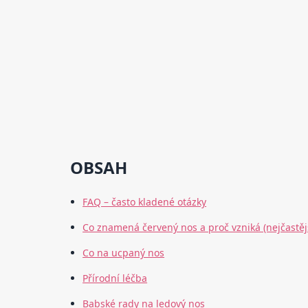
OBSAH
FAQ – často kladené otázky
Co znamená červený nos a proč vzniká (nejčastějš
Co na ucpaný nos
Přírodní léčba
Babské rady na ledový nos