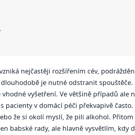
A
vzniká nejčastěji rozšířením cév, podrážd
 dlouhodobě je nutné odstranit spouštěče. 
e vhodné vyšetření. Ve většině případů ale 
s pacienty v domácí péči překvapivě často. 
o že si okolí myslí, že pili alkohol. Přitom 
n babské rady, ale hlavně vysvětlím, kdy dá