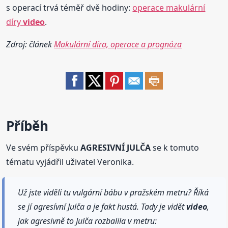
s operací trvá téměř dvě hodiny:
operace makulární
díry
video
.
Zdroj: článek
Makulární díra, operace a prognóza
Příběh
Ve svém příspěvku
AGRESIVNÍ JULČA
se k tomuto
tématu vyjádřil uživatel Veronika.
Už jste viděli tu vulgární bábu v pražském metru? Říká
se jí agresívní Julča a je fakt hustá. Tady je vidět
video
,
jak agresivně to Julča rozbalila v metru: