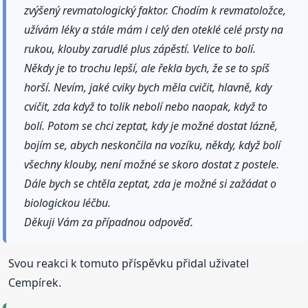
zvýšený revmatologický faktor. Chodím k revmatoložce,
užívám léky a stále mám i celý den oteklé celé prsty na
rukou, klouby zarudlé plus zápěstí. Velice to bolí.
Někdy je to trochu lepší, ale řekla bych, že se to spíš
horší. Nevím, jaké cviky bych měla cvičit, hlavně, kdy
cvičit, zda když to tolik nebolí nebo naopak, když to
bolí. Potom se chci zeptat, kdy je možné dostat lázně,
bojím se, abych neskončila na vozíku, někdy, když bolí
všechny klouby, není možné se skoro dostat z postele.
Dále bych se chtěla zeptat, zda je možné si zažádat o
biologickou léčbu.
Děkuji Vám za případnou odpověď.
Svou reakci k tomuto příspěvku přidal uživatel
Cempírek.