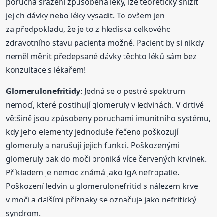
porucha srážení způsobena léky, lze teoreticky snížit
jejich dávky nebo léky vysadit. To ovšem jen
za předpokladu, že je to z hlediska celkového
zdravotního stavu pacienta možné. Pacient by si nikdy
neměl měnit předepsané dávky těchto léků sám bez
konzultace s lékařem!
Glomerulonefritidy
: Jedná se o pestré spektrum
nemocí, které postihují glomeruly v ledvinách. V drtivé
většině jsou způsobeny poruchami imunitního systému,
kdy jeho elementy jednoduše řečeno poškozují
glomeruly a narušují jejich funkci. Poškozenými
glomeruly pak do moči proniká více červených krvinek.
Příkladem je nemoc známá jako IgA nefropatie.
Poškození ledvin u glomerulonefritid s nálezem krve
v moči a dalšími příznaky se označuje jako nefritický
syndrom.