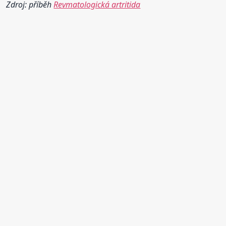
Zdroj: příběh
Revmatologická artritida