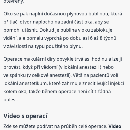
otevřený.
Oko se pak naplní dočasnou plynovou bublinou, která
přitlačí otvor naplocho na zadní část oka, aby se
pomohl utěsnit. Dokud je bublina v oku zablokuje
vidění, ale pomalu vyprchá po dobu asi 6 až 8 týdnů,
v závislosti na typu použitého plynu.
Operace makulární díry obvykle trvá asi hodinu a lze ji
provést, když při vědomí (v lokální anestezii ) nebo
ve spánku (v celkové anestezii). Většina pacientů volí
lokální anestetikum, které zahrnuje znecitlivující injekci
kolem oka, takže během operace není cítit žádná
bolest.
Video
s operací
Zde se můžete podívat na průběh celé operace.
Video