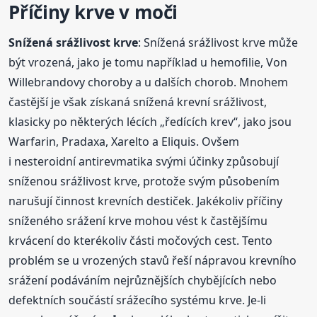
Příčiny krve v moči
Snížená srážlivost krve
: Snížená srážlivost krve může
být vrozená, jako je tomu například u hemofilie, Von
Willebrandovy choroby a u dalších chorob. Mnohem
častější je však získaná snížená krevní srážlivost,
klasicky po některých lécích „ředících krev“, jako jsou
Warfarin, Pradaxa, Xarelto a Eliquis. Ovšem
i nesteroidní antirevmatika svými účinky způsobují
sníženou srážlivost krve, protože svým působením
narušují činnost krevních destiček. Jakékoliv příčiny
sníženého srážení krve mohou vést k častějšímu
krvácení do kterékoliv části močových cest. Tento
problém se u vrozených stavů řeší nápravou krevního
srážení podáváním nejrůznějších chybějících nebo
defektních součástí srážecího systému krve. Je-li