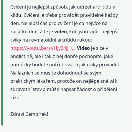
Cvičení je nejlepší způsob, jak udržet artritidu v
klidu. Cvičení je třeba provádět pravidelně každý
den. Nejlepší čas pro cvičení je co nejvíce na
začátku dne. Zde je
video
, kde jsou vidět nejlepší
cviky na revmatoidní artritidu rukou:
https://youtu.be/sVHJy24JjH…
Video
je sice v
angličtině, ale i tak z něj dobře pochopíte, jaké
pomůcky budete potřebovat a jak cviky provádět.
Na lázních se musíte dohodnout se svým
praktickým lékařem, protože on nejlépe zná váš
zdravotní stav a může napsat žádost o přidělení
lázní.
Zdraví Cempírek!