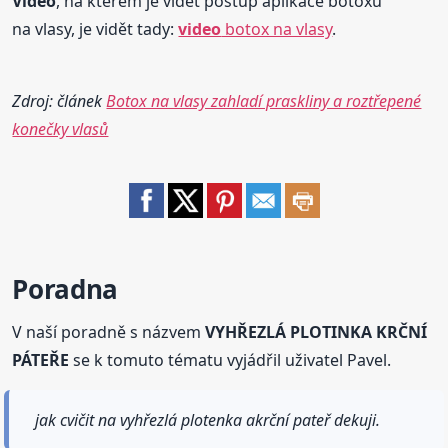
Video
, na kterém je vidět postup aplikace botoxu
na vlasy, je vidět tady:
video
botox na vlasy
.
Zdroj: článek
Botox na vlasy zahladí praskliny a roztřepené
konečky vlasů
Poradna
V naší poradně s názvem
VYHŘEZLÁ PLOTINKA KRČNÍ
PÁTEŘE
se k tomuto tématu vyjádřil uživatel Pavel.
jak cvičit na vyhřezlá plotenka akrční pateř dekuji.