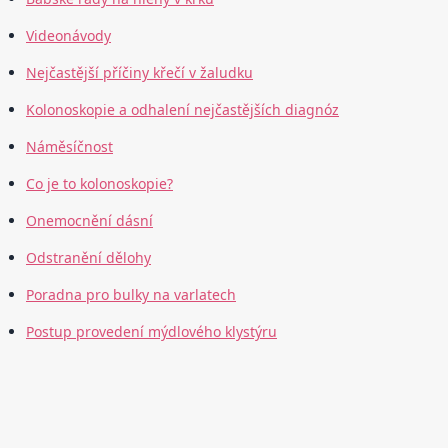
Videonávody
Nejčastější příčiny křečí v žaludku
Kolonoskopie a odhalení nejčastějších diagnóz
Náměsíčnost
Co je to kolonoskopie?
Onemocnění dásní
Odstranění dělohy
Poradna pro bulky na varlatech
Postup provedení mýdlového klystýru