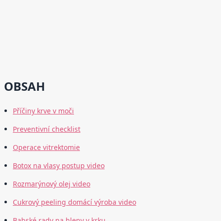
OBSAH
Příčiny krve v moči
Preventivní checklist
Operace vitrektomie
Botox na vlasy postup video
Rozmarýnový olej video
Cukrový peeling domácí výroba video
Babské rady na hleny v krku