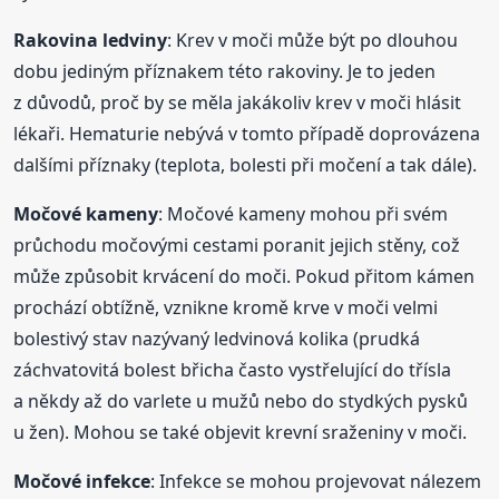
Rakovina ledviny
: Krev v moči může být po dlouhou
dobu jediným příznakem této rakoviny. Je to jeden
z důvodů, proč by se měla jakákoliv krev v moči hlásit
lékaři. Hematurie nebývá v tomto případě doprovázena
dalšími příznaky (teplota, bolesti při močení a tak dále).
Močové kameny
: Močové kameny mohou při svém
průchodu močovými cestami poranit jejich stěny, což
může způsobit krvácení do moči. Pokud přitom kámen
prochází obtížně, vznikne kromě krve v moči velmi
bolestivý stav nazývaný ledvinová kolika (prudká
záchvatovitá bolest břicha často vystřelující do třísla
a někdy až do varlete u mužů nebo do stydkých pysků
u žen). Mohou se také objevit krevní sraženiny v moči.
Močové infekce
: Infekce se mohou projevovat nálezem