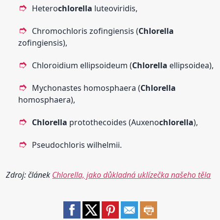
Hetero
chlorella
luteoviridis,
Chromochloris zofingiensis (
Chlorella
zofingiensis),
Chloroidium ellipsoideum (
Chlorella
ellipsoidea),
Mychonastes homosphaera (
Chlorella
homosphaera),
Chlorella
protothecoides (Auxeno
chlorella
),
Pseudochloris wilhelmii.
Zdroj: článek
Chlorella, jako důkladná uklízečka našeho těla