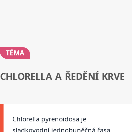
TÉMA
CHLORELLA A ŘEDĚNÍ KRVE
Chlorella pyrenoidosa je
sladkovodní jednobuněčná řasa