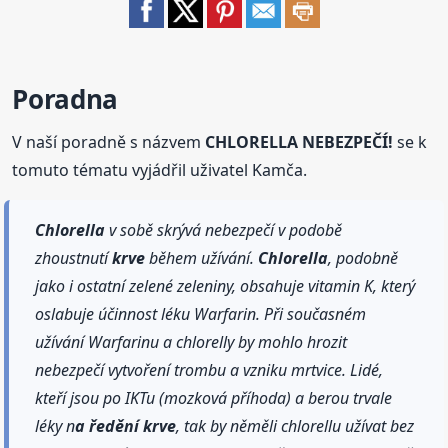
Poradna
V naší poradně s názvem
CHLORELLA NEBEZPEČÍ!
se k
tomuto tématu vyjádřil uživatel Kamča.
Chlorella
v sobě skrývá nebezpečí v podobě
zhoustnutí
krve
během užívání.
Chlorella
, podobně
jako i ostatní zelené zeleniny, obsahuje vitamin K, který
oslabuje účinnost léku Warfarin. Při současném
užívání Warfarinu a chlorelly by mohlo hrozit
nebezpečí vytvoření trombu a vzniku mrtvice. Lidé,
kteří jsou po IKTu (mozková příhoda) a berou trvale
léky n
a ředění
krve
, tak by něměli chlorellu užívat bez