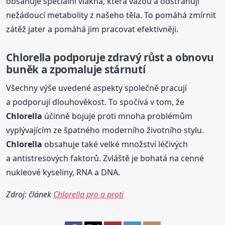
obsahuje speciální vlákna, která vážou a odstraňují
nežádoucí metabolity z našeho těla. To pomáhá zmírnit
zátěž jater a pomáhá jim pracovat efektivněji.
Chlorella
podporuje zdravý růst a obnovu
buněk a zpomaluje stárnutí
Všechny výše uvedené aspekty společně pracují
a podporují dlouhověkost. To spočívá v tom, že
Chlorella
účinně bojuje proti mnoha problémům
vyplývajícím ze špatného moderního životního stylu.
Chlorella
obsahuje také velké množství léčivých
a antistresových faktorů. Zvláště je bohatá na cenné
nukleové kyseliny, RNA a DNA.
Zdroj: článek
Chlorella pro a proti