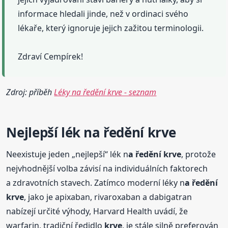
informace hledali jinde, než v ordinaci svého
lékaře, který ignoruje jejich zažitou terminologii.
Zdraví Cempírek!
Zdroj: příběh
Léky na ředění krve - seznam
Nejlepší lék n
a ředění
krve
Neexistuje jeden „nejlepší“ lék n
a ředění
krve
, protože
nejvhodnější volba závisí na individuálních faktorech
a zdravotních stavech. Zatímco moderní léky n
a ředění
krve
, jako je apixaban, rivaroxaban a dabigatran
nabízejí určité výhody, Harvard Health uvádí, že
warfarin, tradiční ředidlo
krve
, je stále silně preferován