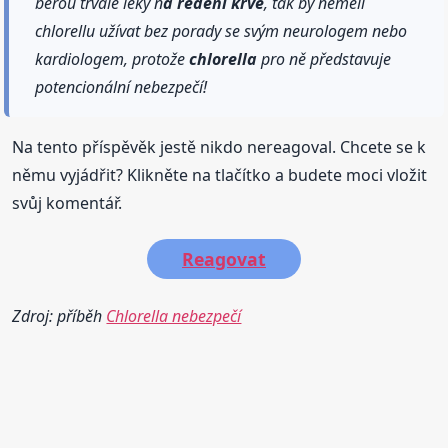
berou trvale léky n
a ředění
krve
, tak by něměli
chlorellu užívat bez porady se svým neurologem nebo
kardiologem, protože
chlorella
pro ně představuje
potencionální nebezpečí!
Na tento příspěvěk jestě nikdo nereagoval. Chcete se k
němu vyjádřit? Klikněte na tlačítko a budete moci vložit
svůj komentář.
Reagovat
Zdroj: příběh
Chlorella nebezpečí