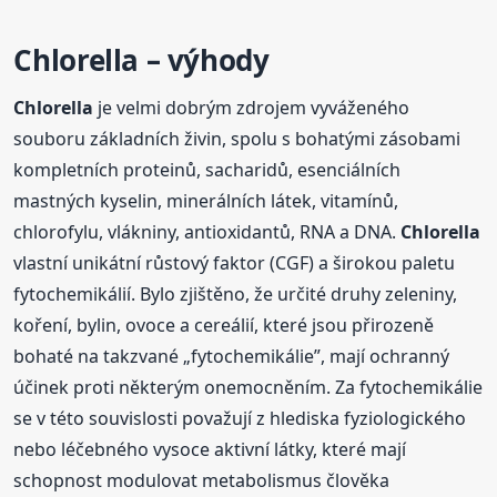
Chlorella
– výhody
Chlorella
je velmi dobrým zdrojem vyváženého
souboru základních živin, spolu s bohatými zásobami
kompletních proteinů, sacharidů, esenciálních
mastných kyselin, minerálních látek, vitamínů,
chlorofylu, vlákniny, antioxidantů, RNA a DNA.
Chlorella
vlastní unikátní růstový faktor (CGF) a širokou paletu
fytochemikálií. Bylo zjištěno, že určité druhy zeleniny,
koření, bylin, ovoce a cereálií, které jsou přirozeně
bohaté na takzvané „fytochemikálie”, mají ochranný
účinek proti některým onemocněním. Za fytochemikálie
se v této souvislosti považují z hlediska fyziologického
nebo léčebného vysoce aktivní látky, které mají
schopnost modulovat metabolismus člověka