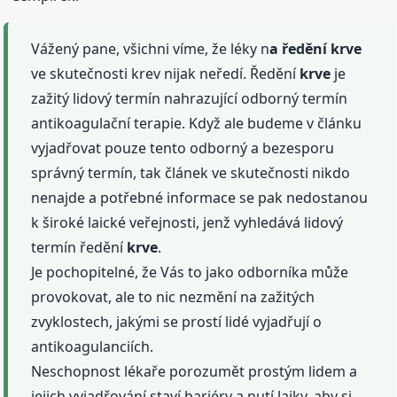
Vážený pane, všichni víme, že léky n
a ředění
krve
ve skutečnosti krev nijak neředí. Ředění
krve
je
zažitý lidový termín nahrazující odborný termín
antikoagulační terapie. Když ale budeme v článku
vyjadřovat pouze tento odborný a bezesporu
správný termín, tak článek ve skutečnosti nikdo
nenajde a potřebné informace se pak nedostanou
k široké laické veřejnosti, jenž vyhledává lidový
termín ředění
krve
.
Je pochopitelné, že Vás to jako odborníka může
provokovat, ale to nic nezmění na zažitých
zvyklostech, jakými se prostí lidé vyjadřují o
antikoagulanciích.
Neschopnost lékaře porozumět prostým lidem a
jejich vyjadřování staví bariéry a nutí laiky, aby si