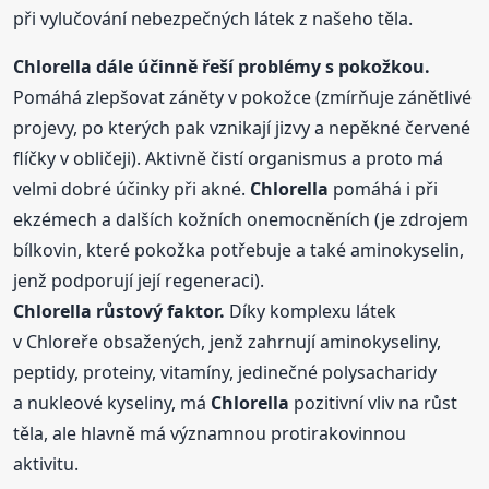
při vylučování nebezpečných látek z našeho těla.
Chlorella
dále účinně řeší problémy s pokožkou.
Pomáhá zlepšovat záněty v pokožce (zmírňuje zánětlivé
projevy, po kterých pak vznikají jizvy a nepěkné červené
flíčky v obličeji). Aktivně čistí organismus a proto má
velmi dobré účinky při akné.
Chlorella
pomáhá i při
ekzémech a dalších kožních onemocněních (je zdrojem
bílkovin, které pokožka potřebuje a také aminokyselin,
jenž podporují její regeneraci).
Chlorella
růstový faktor.
Díky komplexu látek
v Chloreře obsažených, jenž zahrnují aminokyseliny,
peptidy, proteiny, vitamíny, jedinečné polysacharidy
a nukleové kyseliny, má
Chlorella
pozitivní vliv na růst
těla, ale hlavně má významnou protirakovinnou
aktivitu.