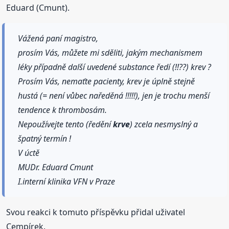
Eduard (Cmunt).
Vážená paní magistro,
prosím Vás, můžete mi sděliti, jakým mechanismem
léky případně další uvedené substance ředí (!!??) krev ?
Prosím Vás, nemaťte pacienty, krev je úplně stejně
hustá (= není vůbec naředěná !!!!!), jen je trochu menší
tendence k thrombosám.
Nepoužívejte tento (ředění
krve
) zcela nesmyslný a
špatný termín !
V úctě
MUDr. Eduard Cmunt
I.interní klinika VFN v Praze
Svou reakci k tomuto příspěvku přidal uživatel
Cempírek.