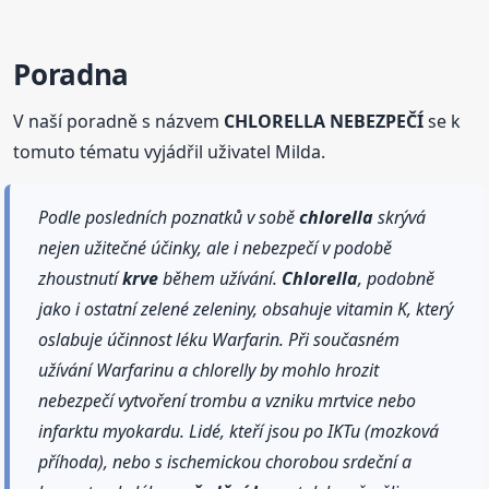
Poradna
V naší poradně s názvem
CHLORELLA NEBEZPEČÍ
se k
tomuto tématu vyjádřil uživatel Milda.
Podle posledních poznatků v sobě
chlorella
skrývá
nejen užitečné účinky, ale i nebezpečí v podobě
zhoustnutí
krve
během užívání.
Chlorella
, podobně
jako i ostatní zelené zeleniny, obsahuje vitamin K, který
oslabuje účinnost léku Warfarin. Při současném
užívání Warfarinu a chlorelly by mohlo hrozit
nebezpečí vytvoření trombu a vzniku mrtvice nebo
infarktu myokardu. Lidé, kteří jsou po IKTu (mozková
příhoda), nebo s ischemickou chorobou srdeční a