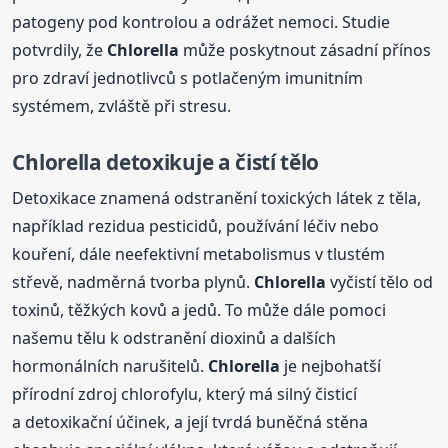
patogeny pod kontrolou a odrážet nemoci. Studie
potvrdily, že
Chlorella
může poskytnout zásadní přínos
pro zdraví jednotlivců s potlačeným imunitním
systémem, zvláště při stresu.
Chlorella
detoxikuje a čistí tělo
Detoxikace znamená odstranění toxických látek z těla,
například rezidua pesticidů, používání léčiv nebo
kouření, dále neefektivní metabolismus v tlustém
střevě, nadměrná tvorba plynů.
Chlorella
vyčistí tělo od
toxinů, těžkých kovů a jedů. To může dále pomoci
našemu tělu k odstranění dioxinů a dalších
hormonálních narušitelů.
Chlorella
je nejbohatší
přírodní zdroj chlorofylu, který má silný čisticí
a detoxikační účinek, a její tvrdá buněčná stěna