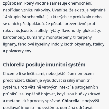
způsobem, který vhodně zamezuje onemocnění,
například vzniku rakoviny. Uvádí se, že existuje nejméně
14 skupin fytochemikálií, u kterých se prokázalo nebo
se u nich předpokládá, že působí preventivně proti
rakovině. Jsou to: sulfidy, fytáty, flavonoidy, glukaráty,
karotenoidy, kumariny, monoterpeny, triterpeny,
lignany, fenolové kyseliny, indoly, isothiokyanáty, ftalidy
a polyacetyleny.
Chlorella
posiluje imunitní systém
Chceme-li se léčit sami, nebo ještě lépe nemocem
předcházet, klíčem je vybudovat si silný imunitní
systém. Proti většině virových infekcí a patogenních
průniků lze úspěšně bojovat, když jsou buňky zdravé
a metabolické procesy správné.
Chlorella
je nejvyšší
posilovač imunitního systému, pomáhá udržovat