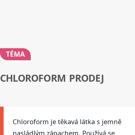
TÉMA
CHLOROFORM PRODEJ
Chloroform je těkavá látka s jemně
nasládlým zápachem. Používá se