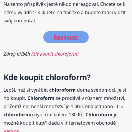
Na tento příspěvěk jestě nikdo nereagoval. Chcete se k
němu vyjádřit? Klikněte na tlačítko a budete moci vložit
svůj komentář.
Reagovat
Zdroj: příběh
Kde koupit chloroform?
Kde koupit
chloroform
?
Lepší, než si vyrábět
chloroform
doma svépomocí, je si
ho koupit.
Chloroform
se prodává v různém množství,
přičemž nejmenší množství je 1 litr. Cena jednoho litru
chloroform
u nyní činí kolem 130 Kč.
Chloroform
je
možné koupit kupříkladu v internetovém obchodě
Verkon
.