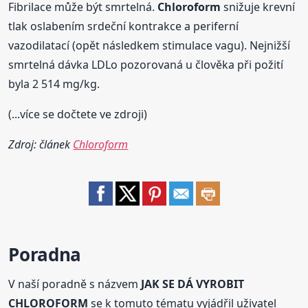
Fibrilace může být smrtelná.
Chloroform
snižuje krevní
tlak oslabením srdeční kontrakce a periferní
vazodilatací (opět následkem stimulace vagu). Nejnižší
smrtelná dávka LDLo pozorovaná u člověka při požití
byla 2 514 mg/kg.
(...více se dočtete ve zdroji)
Zdroj: článek
Chloroform
Poradna
V naší poradně s názvem
JAK SE DÁ VYROBIT
CHLOROFORM
se k tomuto tématu vyjádřil uživatel