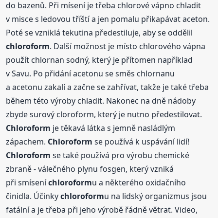
do bazenů. Při mísení je třeba chlorové vápno chladit
v misce s ledovou tříští a jen pomalu přikapávat aceton.
Poté se vzniklá tekutina předestiluje, aby se oddělil
chloroform
. Další možnost je místo chlorového vápna
použít chlornan sodný, který je přítomen například
v Savu. Po přidání acetonu se směs chlornanu
a acetonu zakalí a začne se zahřívat, takže je také třeba
během této výroby chladit. Nakonec na dně nádoby
zbyde surový cloroform, který je nutno předestilovat.
Chloroform
je těkavá látka s jemně nasládlým
zápachem.
Chloroform
se používá k uspávání lidí!
Chloroform
se také používá pro výrobu chemické
zbraně - válečného plynu fosgen, který vzniká
při smísení
chloroform
u a některého oxidačního
činidla. Účinky
chloroform
u na lidský organizmus jsou
fatální a je třeba při jeho výrobě řádně větrat. Video,