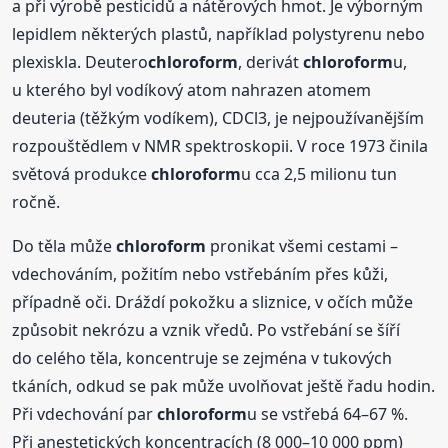
a při výrobě pesticidů a nátěrových hmot. Je výborným
lepidlem některých plastů, například polystyrenu nebo
plexiskla. Deutero
chloroform
, derivát
chloroform
u,
u kterého byl vodíkový atom nahrazen atomem
deuteria (těžkým vodíkem), CDCl3, je nejpoužívanějším
rozpouštědlem v NMR spektroskopii. V roce 1973 činila
světová produkce
chloroform
u cca 2,5 milionu tun
ročně.
Do těla může
chloroform
pronikat všemi cestami –
vdechováním, požitím nebo vstřebáním přes kůži,
případně oči. Dráždí pokožku a sliznice, v očích může
způsobit nekrózu a vznik vředů. Po vstřebání se šíří
do celého těla, koncentruje se zejména v tukových
tkáních, odkud se pak může uvolňovat ještě řadu hodin.
Při vdechování par
chloroform
u se vstřebá 64–67 %.
Při anestetických koncentracích (8 000–10 000 ppm)