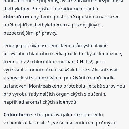
nahradilo méně příjemný, avšak zdravotně bezpečnější
diethylether. Po zjištění nežádoucích účinků
chloroform
u byl tento postupně opuštěn a nahrazen
opět nejdříve diethyletherem a později jinými,
bezpečnějšími přípravky.
Dnes je používán v chemickém průmyslu hlavně
při výrobě chladicího média pro ledničky a klimatizace,
freonu R-22 (chlordifluormethan, CHClF2); jeho
využívání k tomuto účelu se však bude stále snižovat
v souvislosti s omezováním používání freonů podle
ustanovení Montrealského protokolu. Je také surovinou
pro výrobu řady dalších organických sloučenin,
například aromatických aldehydů.
Chloroform
se též používá jako rozpouštědlo
v chemické laboratoři, ve farmaceutickém průmyslu