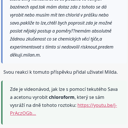
bazénech apd.tak mám dotaz zda z tohoto se dá
vyrobit nebo musím mít ten chlorid v prášku nebo
savo.pakliže to lze,chtěl bych poprosit zda je možné
poslat nějaký postup a poměry??nemám absolutně
žádnou zkušenost co se chemických věcí týče,a
experimentovat s tímto si nedovolil risknout.predem
děkuji.milan.m.
Svou reakci k tomuto příspěvku přidal uživatel Milda.
Zde je videonávod, jak lze s pomocí tekutého Sava
a acetonu vyrobit
chloroform
, který se sám
vysráží na dně tohoto roztoku:
https://youtu.be/j-
PrAczOGb…