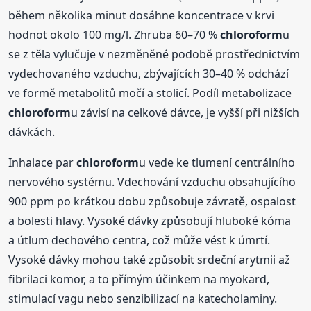
během několika minut dosáhne koncentrace v krvi
hodnot okolo 100 mg/l. Zhruba 60–70 %
chloroform
u
se z těla vylučuje v nezměněné podobě prostřednictvím
vydechovaného vzduchu, zbývajících 30–40 % odchází
ve formě metabolitů močí a stolicí. Podíl metabolizace
chloroform
u závisí na celkové dávce, je vyšší při nižších
dávkách.
Inhalace par
chloroform
u vede ke tlumení centrálního
nervového systému. Vdechování vzduchu obsahujícího
900 ppm po krátkou dobu způsobuje závratě, ospalost
a bolesti hlavy. Vysoké dávky způsobují hluboké kóma
a útlum dechového centra, což může vést k úmrtí.
Vysoké dávky mohou také způsobit srdeční arytmii až
fibrilaci komor, a to přímým účinkem na myokard,
stimulací vagu nebo senzibilizací na katecholaminy.