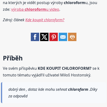
na kterých je vidět postup výroby
chloroform
u, jsou
zde:
výroba
chloroform
u video
.
Zdroj: článek
Kde koupit chloroform?
Příběh
Ve svém příspěvku
KDE KOUPIT CHLOROFORM?
se k
tomuto tématu vyjádřil uživatel Miloš Hostonský.
dobrý den , dotaz kde mohu sehnat
chloroform
.Díky
za odpověd