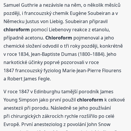
Samuel Guthrie a nezávisle na něm, o několik měsíců
později, i francouzský chemik Eugène Soubeiran a v
Německu Justus von Liebig. Soubeiran připravil
chloroform
pomocí Liebenovy reakce z etanolu,
případně acetonu.
Chloroform
pojmenoval a jeho
chemické složení odvodil o tři roky později, konkrétně
v roce 1834, Jean-Baptiste Dumas (1800–1884). Jeho
narkotické účinky poprvé pozorovali v roce
1847 francouzský fyziolog Marie-Jean-Pierre Flourens
a Robert James Fegle.
V roce 1847 v Edinburghu tamější porodník James
Young Simpson jako první použil
chloroform
k celkové
anestezii při porodu. Následně se jeho používání
při chirurgických zákrocích rychle rozšířilo po celé
Evropě. První anesteziolog z povolání John Snow