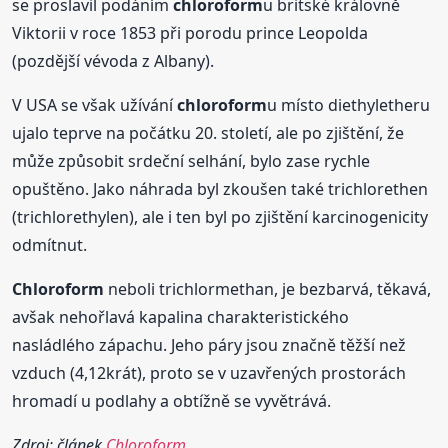
se proslavil podáním
chloroform
u britské královně
Viktorii v roce 1853 při porodu prince Leopolda
(pozdější vévoda z Albany).
V USA se však užívání
chloroform
u místo diethyletheru
ujalo teprve na počátku 20. století, ale po zjištění, že
může způsobit srdeční selhání, bylo zase rychle
opuštěno. Jako náhrada byl zkoušen také trichlorethen
(trichlorethylen), ale i ten byl po zjištění karcinogenicity
odmítnut.
Chloroform
neboli trichlormethan, je bezbarvá, těkavá,
avšak nehořlavá kapalina charakteristického
nasládlého zápachu. Jeho páry jsou značně těžší než
vzduch (4,12krát), proto se v uzavřených prostorách
hromadí u podlahy a obtížně se vyvětrává.
Zdroj: článek
Chloroform