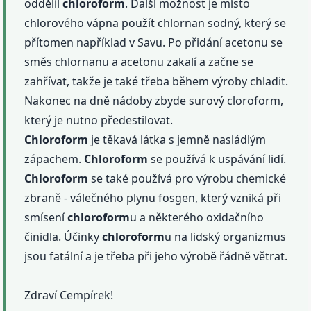
oddělil
chloroform
. Další možnost je místo
chlorového vápna použít chlornan sodný, který se
přítomen například v Savu. Po přidání acetonu se
směs chlornanu a acetonu zakalí a začne se
zahřívat, takže je také třeba během výroby chladit.
Nakonec na dně nádoby zbyde surový cloroform,
který je nutno předestilovat.
Chloroform
je těkavá látka s jemně nasládlým
zápachem.
Chloroform
se používá k uspávání lidí.
Chloroform
se také používá pro výrobu chemické
zbraně - válečného plynu fosgen, který vzniká při
smísení
chloroform
u a některého oxidačního
činidla. Účinky
chloroform
u na lidský organizmus
jsou fatální a je třeba při jeho výrobě řádně větrat.
Zdraví Cempírek!