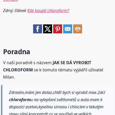
Zdroj: článek
Kde koupit chloroform?
Poradna
V naší poradně s názvem
JAK SE DÁ VYROBIT
CHLOROFORM
se k tomuto tématu vyjádřil uživatel
Milan.
Zdravím,mám jen dotaz,chtěl bych si vyrobit max.2dcl
chloroform
u na vylepšení světlometů u auta.mam k
dispozici aceton,kyselinu sirovou i chlor,ten v tekutým
stavu silný koncentrát co se používá ve velkých