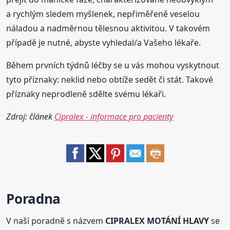
a rychlým sledem myšlenek, nepřiměřeně veselou
náladou a nadměrnou tělesnou aktivitou. V takovém
případě je nutné, abyste vyhledal/a Vašeho lékaře.
Během prvních týdnů léčby se u vás mohou vyskytnout
tyto příznaky: neklid nebo obtíže sedět či stát. Takové
příznaky neprodleně sdělte svému lékaři.
Zdroj: článek
Cipralex - informace pro pacienty
Poradna
V naší poradně s názvem
CIPRALEX MOTÁNÍ HLAVY
se