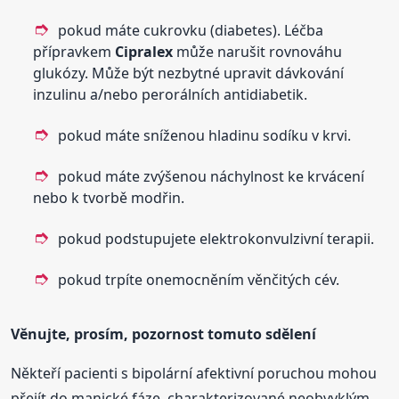
pokud máte cukrovku (diabetes). Léčba
přípravkem
Cipralex
může narušit rovnováhu
glukózy. Může být nezbytné upravit dávkování
inzulinu a/nebo perorálních antidiabetik.
pokud máte sníženou hladinu sodíku v krvi.
pokud máte zvýšenou náchylnost ke krvácení
nebo k tvorbě modřin.
pokud podstupujete elektrokonvulzivní terapii.
pokud trpíte onemocněním věnčitých cév.
Věnujte, prosím, pozornost tomuto sdělení
Někteří pacienti s bipolární afektivní poruchou mohou
přejít do manické fáze, charakterizované neobvyklým