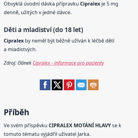
Obvyklá úvodní dávka přípravku
Cipralex
je 5 mg
denně, užitých v jedné dávce.
Děti a mladiství (do 18 let)
Cipralex
by neměl být běžně užíván k léčbě dětí
a mladistvých.
Zdroj: článek
Cipralex - informace pro pacienty
Příběh
Ve svém příspěvku
CIPRALEX MOTÁNÍ HLAVY
se k
tomuto tématu vyjádřil uživatel Jarka.