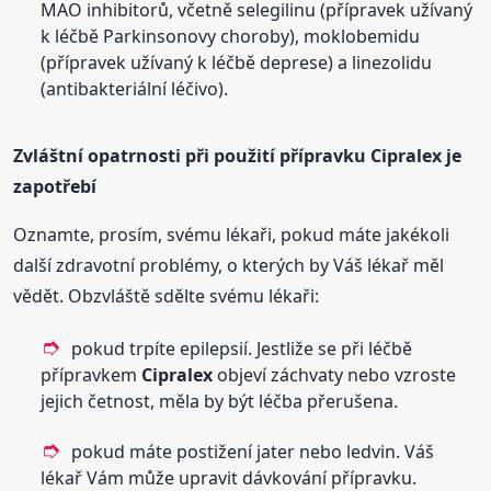
MAO inhibitorů, včetně selegilinu (přípravek užívaný
k léčbě Parkinsonovy choroby), moklobemidu
(přípravek užívaný k léčbě deprese) a linezolidu
(antibakteriální léčivo).
Zvláštní opatrnosti při použití přípravku
Cipralex
je
zapotřebí
Oznamte, prosím, svému lékaři, pokud máte jakékoli
další zdravotní problémy, o kterých by Váš lékař měl
vědět. Obzvláště sdělte svému lékaři:
pokud trpíte epilepsií. Jestliže se při léčbě
přípravkem
Cipralex
objeví záchvaty nebo vzroste
jejich četnost, měla by být léčba přerušena.
pokud máte postižení jater nebo ledvin. Váš
lékař Vám může upravit dávkování přípravku.