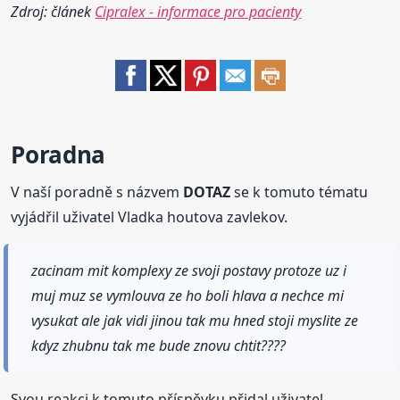
Zdroj: článek
Cipralex - informace pro pacienty
Poradna
V naší poradně s názvem
DOTAZ
se k tomuto tématu
vyjádřil uživatel Vladka houtova zavlekov.
zacinam mit komplexy ze svoji postavy protoze uz i
muj muz se vymlouva ze ho boli hlava a nechce mi
vysukat ale jak vidi jinou tak mu hned stoji myslite ze
kdyz zhubnu tak me bude znovu chtit????
Svou reakci k tomuto příspěvku přidal uživatel