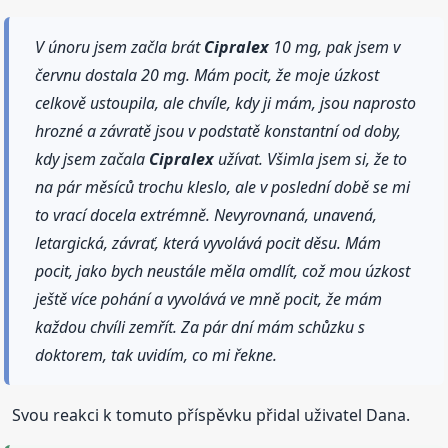
V únoru jsem začla brát
Cipralex
10 mg, pak jsem v
červnu dostala 20 mg. Mám pocit, že moje úzkost
celkově ustoupila, ale chvíle, kdy ji mám, jsou naprosto
hrozné a závratě jsou v podstatě konstantní od doby,
kdy jsem začala
Cipralex
užívat. Všimla jsem si, že to
na pár měsíců trochu kleslo, ale v poslední době se mi
to vrací docela extrémně. Nevyrovnaná, unavená,
letargická, závrať, která vyvolává pocit děsu. Mám
pocit, jako bych neustále měla omdlít, což mou úzkost
ještě více pohání a vyvolává ve mně pocit, že mám
každou chvíli zemřít. Za pár dní mám schůzku s
doktorem, tak uvidím, co mi řekne.
Svou reakci k tomuto příspěvku přidal uživatel Dana.