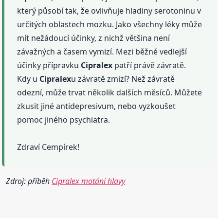
který působí tak, že ovlivňuje hladiny serotoninu v
určitých oblastech mozku. Jako všechny léky může
mít nežádoucí účinky, z nichž většina není
závažných a časem vymizí. Mezi běžné vedlejší
účinky přípravku
Cipralex
patří právě závratě.
Kdy u
Cipralex
u závratě zmizí? Než závratě
odezní, může trvat několik dalších měsíců. Můžete
zkusit jiné antidepresivum, nebo vyzkoušet
pomoc jiného psychiatra.
Zdraví Cempírek!
Zdroj: příběh
Cipralex motání hlavy