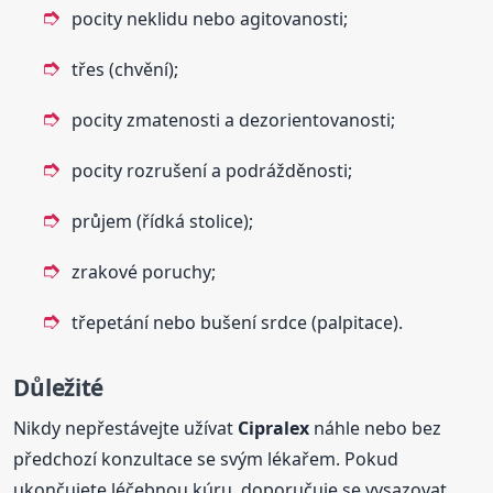
pocity neklidu nebo agitovanosti;
třes (chvění);
pocity zmatenosti a dezorientovanosti;
pocity rozrušení a podrážděnosti;
průjem (řídká stolice);
zrakové poruchy;
třepetání nebo bušení srdce (palpitace).
Důležité
Nikdy nepřestávejte užívat
Cipralex
náhle nebo bez
předchozí konzultace se svým lékařem. Pokud
ukončujete léčebnou kúru, doporučuje se vysazovat