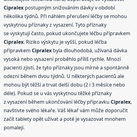
Cipralex
postupným snižováním dávky v období
několika týdnů. Při náhlém přerušení léčby se mohou
vyskytnou příznaky z vysazení. Tyto příznaky
se vyskytují často, pokud ukončujete léčbu přípravkem
Cipralex
. Riziko výskytu je vyšší, pokud léčba
přípravkem
Cipralex
byla dlouhodobá, užívaná dávka
vysoká nebo vysazení proběhlo příliš rychle. Mnozí
pacienti zjistí, že tyto příznaky jsou mírné a spontánně
odezní během dvou týdnů. U některých pacientů ale
mohou být těžší a trvat delší dobu (2 i 3 měsíce nebo
déle). Pokud se u vás vyskytnou těžké příznaky
z vysazení během ukončování léčby přípravku
Cipralex
,
navštivte svého lékaře. Váš lékař vám může doporučit
začít tablety opět užívat a poté je vysazovat mnohem
pomaleji.