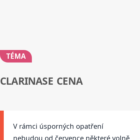
TÉMA
CLARINASE CENA
V rámci úsporných opatření
nebudou od července některé volně