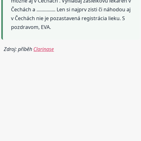
možné aj v Čechách . Vyhľadaj zásielkovú lekáreň v
Čechách a ............... Len si najprv zisti či náhodou aj
v Čechách nie je pozastavená registrácia lieku. S
pozdravom, EVA.
Zdroj: příběh
Clarinase