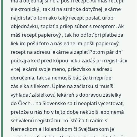
má a objednaj si ho a pošli recept. Ak máš recept
elektronický , tak si na stránke dotyčnej lekárne
nájdi stať o tom ako taký recept poslať, urob
objednávku, zaplať a prilep súbor s receptom. Ak
máš recept papierový , tak ho odfoť pri platbe za
liek im pošli foto a následne im pošli papierový
recept na adresu lekárne a zaplať Potom pár dní
počkaj a keď pred kúpou lieku zadáš pri registrácii
v tej lekárni svoje meno, priezvisko a adresu
doručenia, tak sa nemusíš báť, že ti nepríde
zásielka s liekom. Úplne na začiatku si musíš
vyhľadať zásielkovú lekáreň s dopravou zásielky
do Čiech. . na Slovensko sa ti neoplatí vycestovať,
pretože u nás ho v tejto dobe nekúpiš lebo nemá
schválenú registráciu. To isté čo ti radím s
Nemeckom a Holandskom či Svajčiarskom je