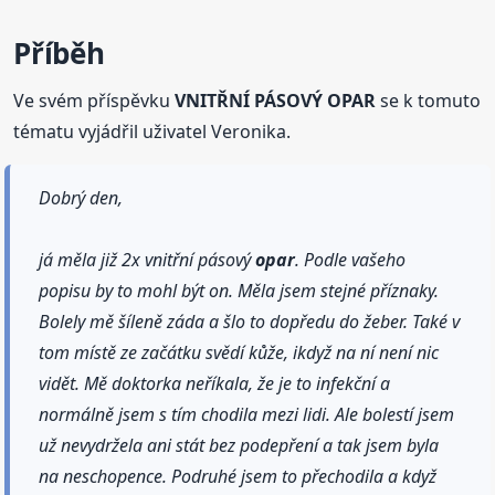
Příběh
Ve svém příspěvku
VNITŘNÍ PÁSOVÝ OPAR
se k tomuto
tématu vyjádřil uživatel Veronika.
Dobrý den,
já měla již 2x vnitřní pásový
opar
. Podle vašeho
popisu by to mohl být on. Měla jsem stejné příznaky.
Bolely mě šíleně záda a šlo to dopředu do žeber. Také v
tom místě ze začátku svědí kůže, ikdyž na ní není nic
vidět. Mě doktorka neříkala, že je to infekční a
normálně jsem s tím chodila mezi lidi. Ale bolestí jsem
už nevydržela ani stát bez podepření a tak jsem byla
na neschopence. Podruhé jsem to přechodila a když