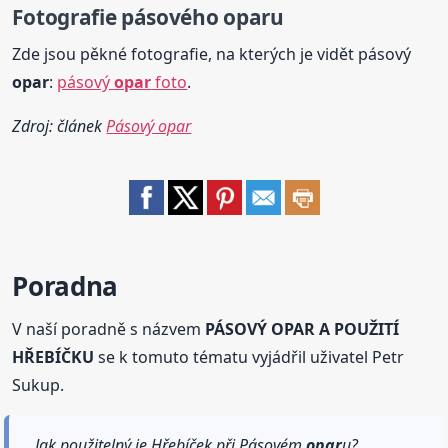
Fotografie pásového
opar
u
Zde jsou pěkné fotografie, na kterých je vidět pásový
opar
:
pásový
opar
foto
.
Zdroj: článek
Pásový opar
Poradna
V naší poradně s názvem
PÁSOVÝ OPAR A POUŽITÍ
HŘEBÍČKU
se k tomuto tématu vyjádřil uživatel Petr
Sukup.
Jak použitelný je Hřebíček při Pásovém
opar
u?