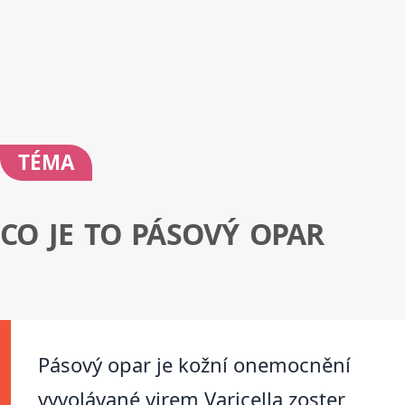
TÉMA
CO JE TO PÁSOVÝ OPAR
Pásový opar je kožní onemocnění
vyvolávané virem Varicella zoster