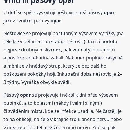
Vnitřní pásový
opar
U dětí se spíše vyskytují neštovice než pásový
opar
,
jakož i vnitřní pásový
opar
.
Neštovice se projevují postupným výsevem vyrážky (na
těle lze vidět všechna stadia neštovic), ta má podobu
nejprve drobných skvrnek, pak vodnatých pupínků
a posléze se tekutina zakalí. Nakonec pupínek zasychá
a mění se v hnědavý strup, který se bez dalšího
poškození pokožky hojí. Inkubační doba neštovic je 2–
3 týdny. Vyrážka obvykle svědí.
Pásový
opar
se projevuje i několik dní před výsevem
pupínků, a to bolestmi (někdy i velmi silnými)
či svěděním místa, kde se infekce usadila. Nejčastěji je
to na obličeji, na čele v krajině trojklaného nervu nebo
v mezižebří podél mezižeberního nervu. Zde se pak