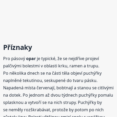
Příznaky
Pro pásový
opar
je typické, že se nejdříve projeví
palčivými bolestmi v oblasti krku, ramen a trupu.
Po několika dnech se na části těla objeví puchýřky
naplněné tekutinou, seskupené do tvaru pásku.
Napadená místa červenají, bobtnají a stanou se citlivými
na dotek. Po jednom až dvou týdnech puchýřky pomalu
splasknou a vytvoří se na nich strupy. Puchýřky by
se neměly rozškrabávat, protože by potom po nich
zůstaly jizvy. Bolesti většinou zmizí spolu s vyrážkou