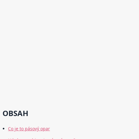
OBSAH
Co je to pásový opar