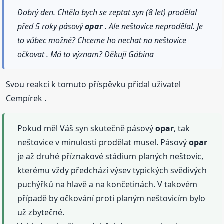
Dobrý den. Chtěla bych se zeptat syn (8 let) prodělal
před 5 roky pásový
opar
. Ale neštovice neprodělal. Je
to vůbec možné? Chceme ho nechat na neštovice
očkovat . Má to význam? Děkuji Gábina
Svou reakci k tomuto příspěvku přidal uživatel
Cempírek .
Pokud měl Váš syn skutečně pásový
opar
, tak
neštovice v minulosti prodělat musel. Pásový
opar
je až druhé příznakové stádium planých neštovic,
kterému vždy předchází výsev typických svědivých
puchýřků na hlavě a na končetinách. V takovém
případě by očkování proti planým neštovicím bylo
už zbytečné.