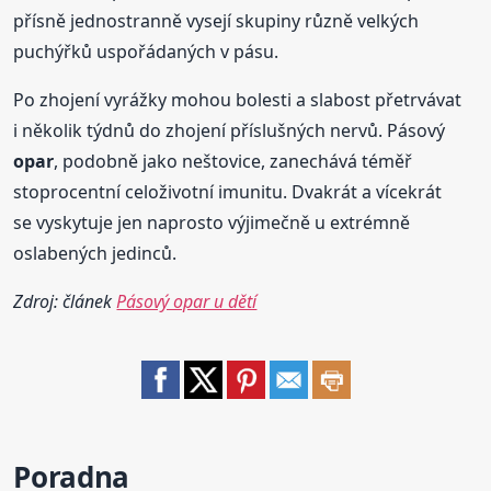
přísně jednostranně vysejí skupiny různě velkých
puchýřků uspořádaných v pásu.
Po zhojení vyrážky mohou bolesti a slabost přetrvávat
i několik týdnů do zhojení příslušných nervů. Pásový
opar
, podobně jako neštovice, zanechává téměř
stoprocentní celoživotní imunitu. Dvakrát a vícekrát
se vyskytuje jen naprosto výjimečně u extrémně
oslabených jedinců.
Zdroj: článek
Pásový opar u dětí
Poradna