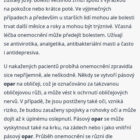
na pokožce nebo krátce poté. Ve výjimečných
případech a především u starších lidí mohou ale bolesti
trvat další měsíce a roky a mohou být trýznivé. Včasná
léčba onemocnění může předejít bolestem. Užívají
se antivirotika, analgetika, antibakteriální masti a často
i antidepresiva.
U nakažených pacientů probíhá onemocnění zpravidla
sice nepříjemně, ale neškodně. Někdy se vytvoří pásový
opar
na obličeji, což je označováno za takzvanou
obličejovou růži, a může vést k ochrnutí obličejových
nervů. V případě, že jsou postiženy také oči, vzniká
riziko, že budou zasaženy spojivky a rohovky očí a může
dojít až k úplnému oslepnutí. Pásový
opar
se může
vyskytnout také na krku, na zádech nebo i jako vnitřní
pásový
opar
. Průběh onemocnění se různí dle