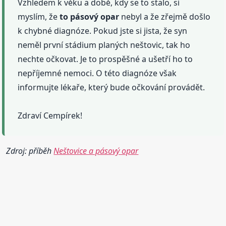
Vzhledem k věku a době, kdy se to stalo, si
myslím, že
to pásový
opar
nebyl a že zřejmě došlo
k chybné diagnóze. Pokud jste si jista, že syn
neměl první stádium planých neštovic, tak ho
nechte očkovat. Je to prospěšné a ušetří ho to
nepříjemné nemoci. O této diagnóze však
informujte lékaře, který bude očkování provádět.
Zdraví Cempírek!
Zdroj: příběh
Neštovice a pásový opar