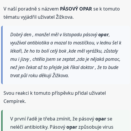
V naší poradně s názvem
PÁSOVÝ OPAR
se k tomuto
tématu vyjádřil uživatel Žižkova.
Dobrý den , manžel měl v listopadu pásový
opar
,
využíval antibiotika a mazal to mastičkou, v lednu šel k
lékaři, že ho to bolí celý bok ,kde měl vyrážku, zůstaly
mu i jizvy , chtěla jsem se zeptat ,zda je nějaká pomoc,
než jen čekat až to přejde jak říkal doktor , že to bude
trvat půl roku děkuji Žižkova.
Svou reakci k tomuto příspěvku přidal uživatel
Cempírek.
V první řadě je třeba zmínit, že pásový
opar
se
neléčí antibiotiky. Pásový
opar
způsobuje virus