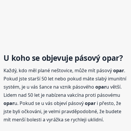
U koho se objevuje pásový
opar
?
Každý, kdo měl plané neštovice, může mít pásový
opar
.
Pokud jste starší 50 let nebo pokud máte slabý imunitní
systém, je u vás šance na vznik pásového
opar
u větší.
Lidem nad 50 let je nabízena vakcína proti pásovému
opar
u. Pokud se u vás objeví pásový
opar
i přesto, že
jste byli očkováni, je velmi pravděpodobné, že budete
mít menší bolesti a vyrážka se rychleji uklidní.