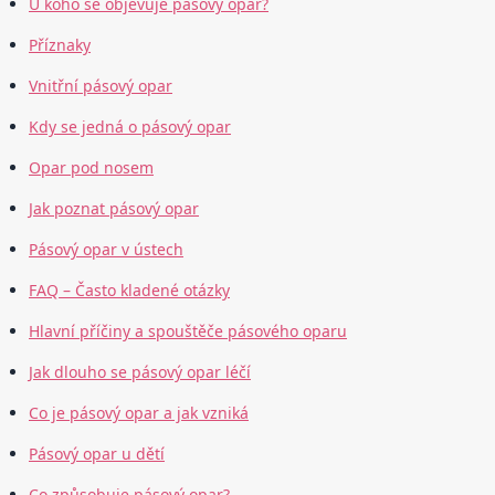
U koho se objevuje pásový opar?
Příznaky
Vnitřní pásový opar
Kdy se jedná o pásový opar
Opar pod nosem
Jak poznat pásový opar
Pásový opar v ústech
FAQ – Často kladené otázky
Hlavní příčiny a spouštěče pásového oparu
Jak dlouho se pásový opar léčí
Co je pásový opar a jak vzniká
Pásový opar u dětí
Co způsobuje pásový opar?