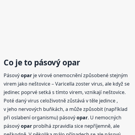
Co je
to pásový
opar
Pásový
opar
je virové onemocnění způsobené stejným
virem jako neštovice – Varicella zoster virus, ale když se
jedinec poprvé setká s tímto virem, vznikají neštovice.
Poté daný virus celoživotně zůstává v těle jedince ,
v jeho nervových buňkách, a může způsobit (například
při oslabení organismu) pásový
opar
. U nemocných
pásový
opar
probíhá zpravidla sice nepříjemně, ale
neškodně. V několika málo případech se ale pásový