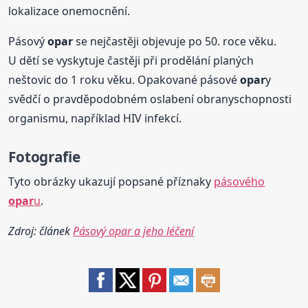
lokalizace onemocnění.
Pásový
opar
se nejčastěji objevuje po 50. roce věku.
U dětí se vyskytuje častěji při prodělání planých
neštovic do 1 roku věku. Opakované pásové
opar
y
svědčí o pravděpodobném oslabení obranyschopnosti
organismu, například HIV infekcí.
Fotografie
Tyto obrázky ukazují popsané příznaky
pásového
opar
u
.
Zdroj: článek
Pásový opar a jeho léčení