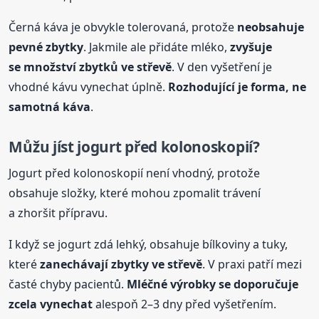
Černá káva je obvykle tolerovaná, protože
neobsahuje
pevné zbytky
. Jakmile ale přidáte mléko,
zvyšuje
se množství zbytků ve střevě
. V den vyšetření je
vhodné kávu vynechat úplně.
Rozhodující je forma, ne
samotná káva
.
Můžu
jíst
jogurt před kolonoskopií?
Jogurt před kolonoskopií není vhodný, protože
obsahuje složky, které mohou zpomalit trávení
a zhoršit přípravu.
I když se jogurt zdá lehký, obsahuje bílkoviny a tuky,
které
zanechávají zbytky ve střevě
. V praxi patří mezi
časté chyby pacientů.
Mléčné výrobky se doporučuje
zcela vynechat
alespoň 2–3 dny před vyšetřením.