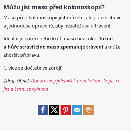
Můžu
jíst
maso před kolonoskopií?
Maso před kolonoskopií
jíst
můžete, ale pouze libové
a jednoduše upravené, aby nezatěžovalo trávení.
Ideální je kuřecí nebo krůtí maso bez tuku.
Tučné
a hůře stravitelné maso zpomaluje trávení
a může
zhoršit přípravu.
(...více se dočtete ve zdroji)
Zdroj: článek
Doporučený jídelníček před kolonoskopií: co
jíst a čemu se vyhnout