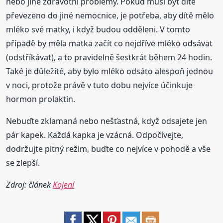
nebo jiné zdravotní problémy. Pokud musí být dítě
převezeno do jiné nemocnice, je potřeba, aby dítě mělo
mléko své matky, i když budou odděleni. V tomto
případě by měla matka začít co nejdříve mléko odsávat
(odstříkávat), a to pravidelně šestkrát během 24 hodin.
Také je důležité, aby bylo mléko odsáto alespoň jednou
v noci, protože právě v tuto dobu nejvíce účinkuje
hormon prolaktin.
Nebuďte zklamaná nebo nešťastná, když odsajete jen
pár kapek. Každá kapka je vzácná. Odpočívejte,
dodržujte pitný režim, buďte co nejvíce v pohodě a vše
se zlepší.
Zdroj: článek
Kojení