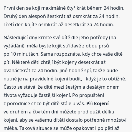
První den se kojí maximálně čtyřikrát během 24 hodin.
Druhý den alespoň šestkrát až osmkrát za 24 hodin.
Třetí den kojíte osmkrát až desetkrát za 24 hodin.
Následující dny krmte své dítě dle jeho potřeby (na
vyžádání), měla byste kojit střídavě z obou prsů
po 10 minutách. Sama rozpoznáte, kdy chce vaše dítě
pít. Některé děti chtějí být kojeny desetkrát až
dvanáctkrát za 24 hodin. Jiné hodně spí, takže bude
nutné je na pravidelné kojení budit, i když je to obtížné.
Často se stává, že dítě mezi šestým a desátým dnem
života vyžaduje častější kojení. Po propuštění
z porodnice chce být dítě stále u vás.
Při kojení
ve druhém a čtvrtém dni můžete prodloužit délku
kojení, aby se vašemu dítěti dostalo potřebné množství
mléka. Taková situace se může opakovat i po pěti až