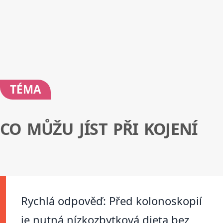
TÉMA
CO MŮŽU JÍST PŘI KOJENÍ
Rychlá odpověď: Před kolonoskopií
je nutná nízkozbytková dieta bez