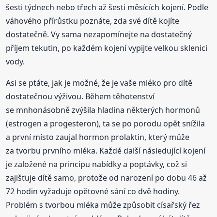
šesti týdnech nebo třech až šesti měsících kojení. Podle
váhového přírůstku poznáte, zda své dítě kojíte
dostatečně. Vy sama nezapomínejte na dostatečný
příjem tekutin, po každém kojení vypijte velkou sklenici
vody.
Asi se ptáte, jak je možné, že je vaše mléko pro dítě
dostatečnou výživou. Během těhotenství
se mnhonásobně zvýšila hladina některých hormonů
(estrogen a progesteron), ta se po porodu opět snížila
a první místo zaujal hormon prolaktin, který může
za tvorbu prvního mléka. Každé další následující kojení
je založené na principu nabídky a poptávky, což si
zajišťuje dítě samo, protože od narození po dobu 46 až
72 hodin vyžaduje opětovné sání co dvě hodiny.
Problém s tvorbou mléka může způsobit císařský řez