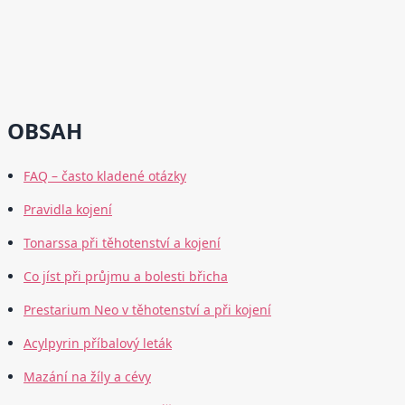
OBSAH
FAQ – často kladené otázky
Pravidla kojení
Tonarssa při těhotenství a kojení
Co jíst při průjmu a bolesti břicha
Prestarium Neo v těhotenství a při kojení
Acylpyrin příbalový leták
Mazání na žíly a cévy