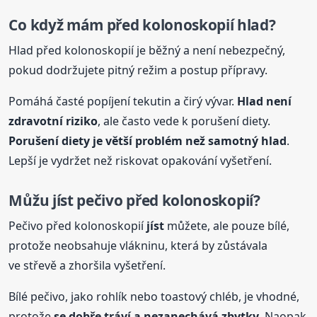
Co když mám před kolonoskopií hlad?
Hlad před kolonoskopií je běžný a není nebezpečný,
pokud dodržujete pitný režim a postup přípravy.
Pomáhá časté popíjení tekutin a čirý vývar.
Hlad není
zdravotní riziko
, ale často vede k porušení diety.
Porušení diety je větší problém než samotný hlad
.
Lepší je vydržet než riskovat opakování vyšetření.
Můžu
jíst
pečivo před kolonoskopií?
Pečivo před kolonoskopií
jíst
můžete, ale pouze bílé,
protože neobsahuje vlákninu, která by zůstávala
ve střevě a zhoršila vyšetření.
Bílé pečivo, jako rohlík nebo toastový chléb, je vhodné,
protože
se dobře tráví a nezanechává zbytky
. Naopak