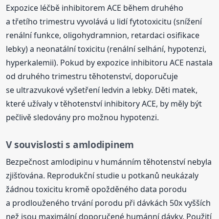
Expozice léčbě inhibitorem ACE během druhého
a třetího trimestru vyvolává u lidí fytotoxicitu (snížení
renální funkce, oligohydramnion, retardaci osifikace
lebky) a neonatální toxicitu (renální selhání, hypotenzi,
hyperkalemii). Pokud by expozice inhibitoru ACE nastala
od druhého trimestru těhotenství, doporučuje
se ultrazvukové vyšetření ledvin a lebky. Děti matek,
které užívaly v těhotenství inhibitory ACE, by měly být
pečlivě sledovány pro možnou hypotenzi.
V souvislosti s amlodipinem
Bezpečnost amlodipinu v humánním těhotenství nebyla
zjišťována. Reprodukční studie u potkanů neukázaly
žádnou toxicitu kromě opožděného data porodu
a prodlouženého trvání porodu při dávkách 50x vyšších
než jsou maximální doporučené humánní dávky. Použití