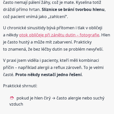
často nemají pálení žáhy, což je mate. Kyselina totiž
dráždí přímo hrtan.
Sliznice se brání tvorbou hlenu
,
což pacient vnímá jako „zahlcení“.
U chronické sinusitidy bývá přítomen i tlak v obličeji
a někdy
otok obličeje při zánětu dutin – fotografie
. Hlen
je často hustý a může mít zabarvení. Prakticky
to znamená, že bez léčby dutin se problém nevyřeší.
V praxi jsem viděla i pacienty, kteří měli kombinaci
příčin – například alergii a reflux zároveň. To je velmi
časté.
Proto někdy nestačí jedno řešení
.
Praktické shrnutí:
pokud je hlen čirý → často alergie nebo suchý
vzduch