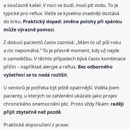
a současně kašel. V noci se budí, musí pít vodu. To je
typické pro reflux. Vleže se kyselina snadněji dostává
do krku.
Praktický dopad: změna polohy při spánku
může výrazně pomoci
.
Z diskusí pacientů často zaznívá: „Mám to už půl roku
a nic nepomáhá.“ To je přesně moment, kdy už nejde
o samoléčbu. V těchto případech bývá často kombinace
příčin – například alergie a reflux.
Bez odborného
vyšetření se to nedá rozlišit
.
U seniorů je potřeba být ještě opatrnější. Viděla jsem
pacienty, u kterých se zahlenění ukázalo jako projev
chronického onemocnění plic. Proto vždy říkám:
raději
přijít zbytečně než pozdě
.
Praktické doporučení z praxe: