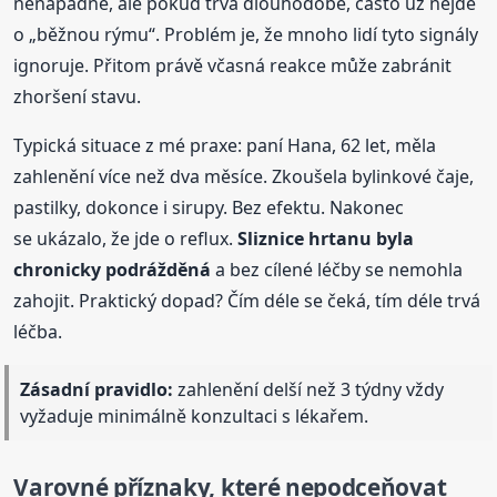
nenápadně, ale pokud trvá dlouhodobě, často už nejde
o „běžnou rýmu“. Problém je, že mnoho lidí tyto signály
ignoruje. Přitom právě včasná reakce může zabránit
zhoršení stavu.
Typická situace z mé praxe: paní Hana, 62 let, měla
zahlenění více než dva měsíce. Zkoušela bylinkové čaje,
pastilky, dokonce i sirupy. Bez efektu. Nakonec
se ukázalo, že jde o reflux.
Sliznice hrtanu byla
chronicky podrážděná
a bez cílené léčby se nemohla
zahojit. Praktický dopad? Čím déle se čeká, tím déle trvá
léčba.
Zásadní pravidlo:
zahlenění delší než 3 týdny vždy
vyžaduje minimálně konzultaci s lékařem.
Varovné příznaky, které nepodceňovat