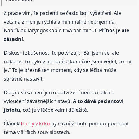
Z praxe vím, že pacienti se často bojí vyšetření. Ale
většina z nich je rychlá a minimálně nepříjemná.
Například laryngoskopie trvá pár minut.
Přínos je ale
zásadní
.
Diskusní zkušenosti to potvrzují: „Bál jsem se, ale
nakonec to bylo v pohodě a konečně jsem věděl, co mi
je.“ To je přesně ten moment, kdy se léčba může
správně nastavit.
Diagnostika není jen o potvrzení nemoci, ale i o
vyloučení závažnějších stavů.
A to dává pacientovi
jistotu
, což je v léčbě velmi důležité.
Článek
Hleny v krku
by rovněž mohl pomoci pochopit
téma v širších souvislostech.