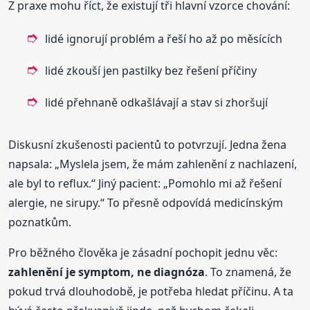
Z praxe mohu říct, že existují tři hlavní vzorce chování:
lidé ignorují problém a řeší ho až po měsících
lidé zkouší jen pastilky bez řešení příčiny
lidé přehnaně odkašlávají a stav si zhoršují
Diskusní zkušenosti pacientů to potvrzují. Jedna žena
napsala: „Myslela jsem, že mám zahlenění z nachlazení,
ale byl to reflux.“ Jiný pacient: „Pomohlo mi až řešení
alergie, ne sirupy.“ To přesně odpovídá medicínským
poznatkům.
Pro běžného člověka je zásadní pochopit jednu věc:
zahlenění je symptom, ne diagnóza
. To znamená, že
pokud trvá dlouhodobě, je potřeba hledat příčinu. A ta