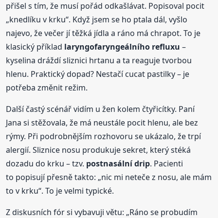
přišel s tím, že musí pořád odkašlávat. Popisoval pocit
„knedlíku v krku“. Když jsem se ho ptala dál, vyšlo
najevo, že večer jí těžká jídla a ráno má chrapot. To je
klasický příklad
laryngofaryngeálního refluxu
–
kyselina dráždí sliznici hrtanu a ta reaguje tvorbou
hlenu. Praktický dopad? Nestačí cucat pastilky – je
potřeba změnit režim.
Další častý scénář vidím u žen kolem čtyřicítky. Paní
Jana si stěžovala, že má neustále pocit hlenu, ale bez
rýmy. Při podrobnějším rozhovoru se ukázalo, že trpí
alergií. Sliznice nosu produkuje sekret, který stéká
dozadu do krku – tzv.
postnasální drip
. Pacienti
to popisují přesně takto: „nic mi neteče z nosu, ale mám
to v krku“. To je velmi typické.
Z diskusních fór si vybavuji větu: „Ráno se probudím