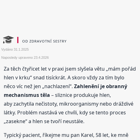
OD ZDRAVOTNÍ SESTRY
Vydáno
31.1.2025
Naposledy upraveno
23.4.2026
Za těch čtyřicet let v praxi jsem slyšela větu „mám pořád
hlen v krku“ snad tisíckrát. A skoro vždy za tím bylo
něco víc než jen „nachlazení“.
Zahlenění je obranný
mechanismus těla
– sliznice produkuje hlen,
aby zachytila nečistoty, mikroorganismy nebo dráždivé
látky. Problém nastává ve chvíli, kdy se tento proces
„zasekne“ a hlen se tvoří neustále.
Typický pacient, říkejme mu pan Karel, 58 let, ke mně