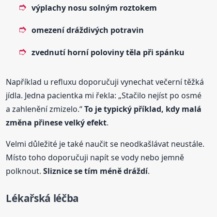
výplachy nosu solným roztokem
omezení dráždivých potravin
zvednutí horní poloviny těla při spánku
Například u refluxu doporučuji vynechat večerní těžká
jídla. Jedna pacientka mi řekla: „Stačilo nejíst po osmé
a zahlenění zmizelo.“
To je typický příklad, kdy malá
změna přinese velký efekt
.
Velmi důležité je také naučit se neodkašlávat neustále.
Místo toho doporučuji napít se vody nebo jemně
polknout.
Sliznice se tím méně dráždí
.
Lékařská léčba