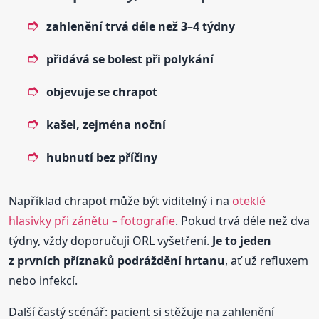
zahlenění trvá déle než 3–4 týdny
přidává se bolest při polykání
objevuje se chrapot
kašel, zejména noční
hubnutí bez příčiny
Například chrapot může být viditelný i na
oteklé
hlasivky při zánětu – fotografie
. Pokud trvá déle než dva
týdny, vždy doporučuji ORL vyšetření.
Je to jeden
z prvních příznaků podráždění hrtanu
, ať už refluxem
nebo infekcí.
Další častý scénář: pacient si stěžuje na zahlenění