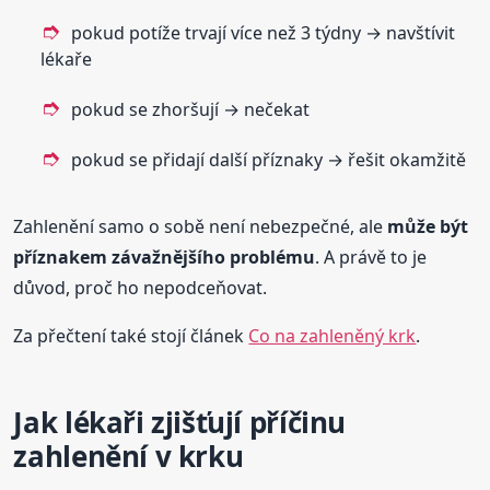
pokud potíže trvají více než 3 týdny → navštívit
lékaře
pokud se zhoršují → nečekat
pokud se přidají další příznaky → řešit okamžitě
Zahlenění samo o sobě není nebezpečné, ale
může být
příznakem závažnějšího problému
. A právě to je
důvod, proč ho nepodceňovat.
Za přečtení také stojí článek
Co na zahleněný krk
.
Jak lékaři zjišťují příčinu
zahlenění v krku