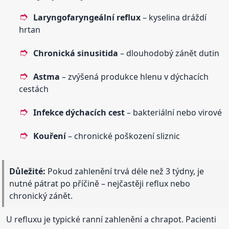
Laryngofaryngeální reflux
– kyselina dráždí
hrtan
Chronická sinusitida
– dlouhodobý zánět dutin
Astma
– zvýšená produkce hlenu v dýchacích
cestách
Infekce dýchacích cest
– bakteriální nebo virové
Kouření
– chronické poškození sliznic
Důležité:
Pokud zahlenění trvá déle než 3 týdny, je
nutné pátrat po příčině – nejčastěji reflux nebo
chronický zánět.
U refluxu je typické ranní zahlenění a chrapot. Pacienti