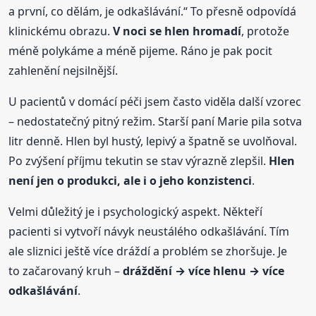
a první, co dělám, je odkašlávání.“ To přesně odpovídá
klinickému obrazu.
V noci se hlen hromadí
, protože
méně polykáme a méně pijeme. Ráno je pak pocit
zahlenění nejsilnější.
U pacientů v domácí péči jsem často viděla další vzorec
– nedostatečný pitný režim. Starší paní Marie pila sotva
litr denně. Hlen byl hustý, lepivý a špatně se uvolňoval.
Po zvýšení příjmu tekutin se stav výrazně zlepšil.
Hlen
není jen o produkci, ale i o jeho konzistenci
.
Velmi důležitý je i psychologický aspekt. Někteří
pacienti si vytvoří návyk neustálého odkašlávání. Tím
ale sliznici ještě více dráždí a problém se zhoršuje. Je
to začarovaný kruh –
dráždění → více hlenu → více
odkašlávání
.