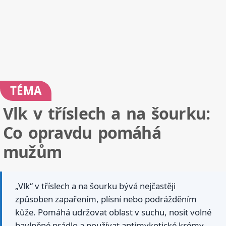
TÉMA
Vlk v tříslech a na šourku:
Co opravdu pomáhá
mužům
„Vlk“ v tříslech a na šourku bývá nejčastěji
způsoben zapařením, plísní nebo podrážděním
kůže. Pomáhá udržovat oblast v suchu, nosit volné
bavlněné prádlo a používat antimykotické krémy