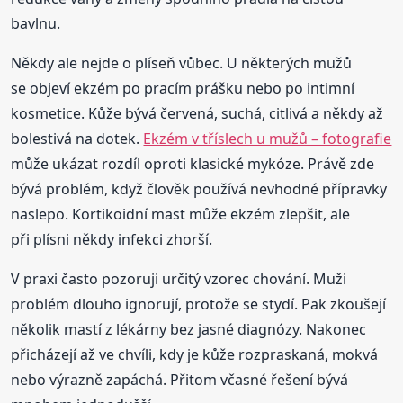
bavlnu.
Někdy ale nejde o plíseň vůbec. U některých mužů
se objeví ekzém po pracím prášku nebo po intimní
kosmetice. Kůže bývá červená, suchá, citlivá a někdy až
bolestivá na dotek.
Ekzém v tříslech u mužů – fotografie
může ukázat rozdíl oproti klasické mykóze. Právě zde
bývá problém, když člověk používá nevhodné přípravky
naslepo. Kortikoidní mast může ekzém zlepšit, ale
při plísni někdy infekci zhorší.
V praxi často pozoruji určitý vzorec chování. Muži
problém dlouho ignorují, protože se stydí. Pak zkoušejí
několik mastí z lékárny bez jasné diagnózy. Nakonec
přicházejí až ve chvíli, kdy je kůže rozpraskaná, mokvá
nebo výrazně zapáchá. Přitom včasné řešení bývá