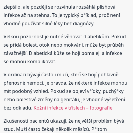
zlepšilo, ale později se rozvinula rozsáhlá plísňová
infekce až na stehna. To je typický příklad, proč není
vhodné používat silné léky bez diagnózy.
Velkou pozornost je nutné věnovat diabetikům. Pokud
se přidá bolest, otok nebo mokvání, může být průběh
závažnější. Diabetická kůže se hojí pomaleji a infekce
se mohou komplikovat.
V ordinaci bývají často i muži, kteří se bojí pohlavně
přenosné nemoci. Je pravda, že některé infekce mohou
mít podobný vzhled. Pokud se objeví vřídky, puchýřky
nebo bolestivé změny na genitálu, je vhodné vyšetření
bez odkladu.
Kožní infekce v tříslech – fotografie
Zkušenosti pacientů ukazují, že největší problém bývá
stud. Muži často čekají několik měsíců. Přitom