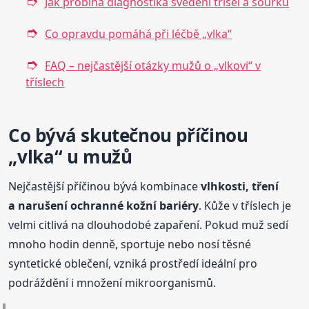
Jak probíhá diagnostika svědění třísel a šourku
Co opravdu pomáhá při léčbě „vlka“
FAQ – nejčastější otázky mužů o „vlkovi“ v
tříslech
Co bývá skutečnou příčinou
„vlka“ u mužů
Nejčastější příčinou bývá kombinace
vlhkosti, tření
a narušení ochranné kožní bariéry
. Kůže v tříslech je
velmi citlivá na dlouhodobé zapaření. Pokud muž sedí
mnoho hodin denně, sportuje nebo nosí těsné
syntetické oblečení, vzniká prostředí ideální pro
podráždění i množení mikroorganismů.