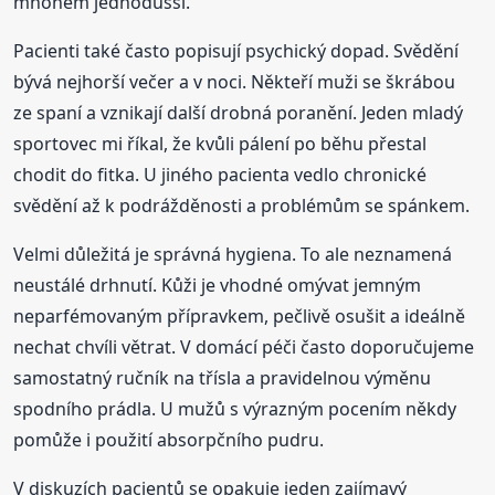
mnohem jednodušší.
Pacienti také často popisují psychický dopad. Svědění
bývá nejhorší večer a v noci. Někteří muži se škrábou
ze spaní a vznikají další drobná poranění. Jeden mladý
sportovec mi říkal, že kvůli pálení po běhu přestal
chodit do fitka. U jiného pacienta vedlo chronické
svědění až k podrážděnosti a problémům se spánkem.
Velmi důležitá je správná hygiena. To ale neznamená
neustálé drhnutí. Kůži je vhodné omývat jemným
neparfémovaným přípravkem, pečlivě osušit a ideálně
nechat chvíli větrat. V domácí péči často doporučujeme
samostatný ručník na třísla a pravidelnou výměnu
spodního prádla. U mužů s výrazným pocením někdy
pomůže i použití absorpčního pudru.
V diskuzích pacientů se opakuje jeden zajímavý