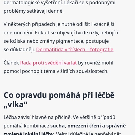
dermatologické vyšetření. Lékaři se s podobnými
problémy setkávají denně.
V některých případech je nutné odlišit i vzácnější
onemocnění. Pokud se objevují tvrdé uzly, nehojící
se ložiska nebo změny pigmentace, postupuje
se důkladněji.
Dermatitida v tříslech – fotografie
Článek
Rada proti svědění varlat
by rovněž mohl
pomoci pochopit téma v širších souvislostech.
Co opravdu pomáhá při léčbě
„vlka“
Léčba závisí hlavně na příčině. Ve většině případů
pomáhá kombinace
sucha, omezení tření a správně
zvolené lokální léčby
. Velmi důležité je nepřehánět