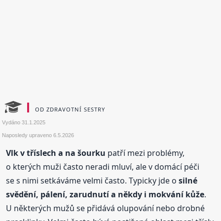
OD ZDRAVOTNÍ SESTRY
Vydáno
31.1.2025
Naposledy upraveno
6.5.2026
Vlk v tříslech a na šourku
patří mezi problémy,
o kterých muži často neradi mluví, ale v domácí péči
se s nimi setkáváme velmi často. Typicky jde o
silné
svědění, pálení, zarudnutí a někdy i mokvání kůže
.
U některých mužů se přidává olupování nebo drobné