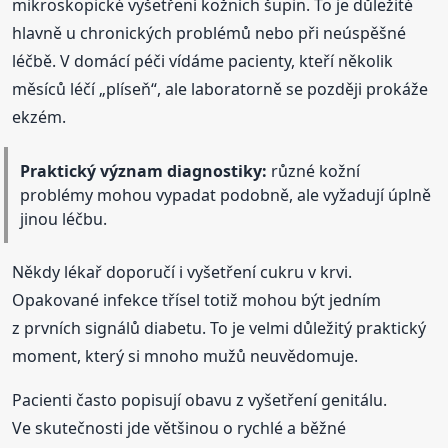
mikroskopické vyšetření kožních šupin. To je důležité
hlavně u chronických problémů nebo při neúspěšné
léčbě. V domácí péči vídáme pacienty, kteří několik
měsíců léčí „plíseň“, ale laboratorně se později prokáže
ekzém.
Praktický význam diagnostiky:
různé kožní
problémy mohou vypadat podobně, ale vyžadují úplně
jinou léčbu.
Někdy lékař doporučí i vyšetření cukru v krvi.
Opakované infekce třísel totiž mohou být jedním
z prvních signálů diabetu. To je velmi důležitý praktický
moment, který si mnoho mužů neuvědomuje.
Pacienti často popisují obavu z vyšetření genitálu.
Ve skutečnosti jde většinou o rychlé a běžné