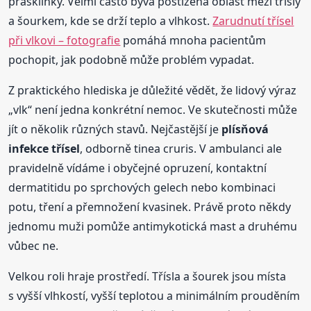
prasklinky. Velmi často bývá postižená oblast mezi třísly
a šourkem, kde se drží teplo a vlhkost.
Zarudnutí třísel
při vlkovi – fotografie
pomáhá mnoha pacientům
pochopit, jak podobně může problém vypadat.
Z praktického hlediska je důležité vědět, že lidový výraz
„vlk“ není jedna konkrétní nemoc. Ve skutečnosti může
jít o několik různých stavů. Nejčastější je
plísňová
infekce třísel
, odborně tinea cruris. V ambulanci ale
pravidelně vídáme i obyčejné opruzení, kontaktní
dermatitidu po sprchových gelech nebo kombinaci
potu, tření a přemnožení kvasinek. Právě proto někdy
jednomu muži pomůže antimykotická mast a druhému
vůbec ne.
Velkou roli hraje prostředí. Třísla a šourek jsou místa
s vyšší vlhkostí, vyšší teplotou a minimálním prouděním