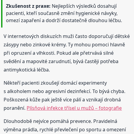
Zkušenost z praxe:
Nejlepších výsledků dosahují
pacienti, kteří současně změní hygienické návyky,
omezí zapaření a dodrží dostatečně dlouhou léčbu.
V internetových diskuzích muži často doporučují dětské
zásypy nebo zinkové krémy. Ty mohou pomoci hlavně
při opruzení a vlhkosti. Pokud ale přetrvává silné
svědění a mapovité zarudnutí, bývá častěji potřeba
antimykotická léčba.
Někteří pacienti zkoušejí domácí experimenty
s alkoholem nebo agresivní dezinfekcí. To bývá chyba.
Poškozená kůže pak ještě více pálí a vznikají drobná
poranění.
Plísňová infekce třísel u mužů – fotografie
Dlouhodobě nejvíce pomáhá prevence. Pravidelná
výměna prádla, rychlé převlečení po sportu a omezení