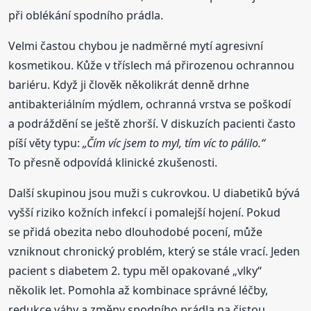
při oblékání spodního prádla.
Velmi častou chybou je nadměrné mytí agresivní
kosmetikou. Kůže v tříslech má přirozenou ochrannou
bariéru. Když ji člověk několikrát denně drhne
antibakteriálním mýdlem, ochranná vrstva se poškodí
a podráždění se ještě zhorší. V diskuzích pacienti často
píší věty typu:
„Čím víc jsem to myl, tím víc to pálilo.“
To přesně odpovídá klinické zkušenosti.
Další skupinou jsou muži s cukrovkou. U diabetiků bývá
vyšší riziko kožních infekcí i pomalejší hojení. Pokud
se přidá obezita nebo dlouhodobé pocení, může
vzniknout chronický problém, který se stále vrací. Jeden
pacient s diabetem 2. typu měl opakované „vlky“
několik let. Pomohla až kombinace správné léčby,
redukce váhy a změny spodního prádla na čistou