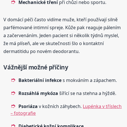
Mechanické tření
při chůzi nebo sportu.
V domácí péči často vidíme muže, kteří používají silně
parfémované intimní spreje. Kůže pak reaguje pálením
a začervenáním. Jeden pacient si několik týdnů myslel,
že má plíseň, ale ve skutečnosti šlo o kontaktní
dermatitidu po novém deodorantu.
Vážnější možné příčiny
Bakteriální infekce
s mokváním a zápachem.
Rozsáhlá mykóza
šířící se na stehna a hýždě.
Psoriáza
v kožních záhybech.
Lupénka v tříslech
– fotografie
Diabetické kožní komplikace
.