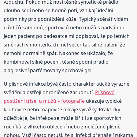
vzduchu. Pokud muž nosí těsné syntetické prádlo,
dlouho sedí nebo se hodně potí, vznikají ideální
podmínky pro podráždění kůže. Typický scénář vídám
u řidičů kamionů, sportovců nebo mužů s nadváhou.
Jeden pacient po padesátce mi popisoval, že po letních
směnách v montérkách měl večer tak silné pálení, že
nemohl normálně spát. Nakonec se ukázalo, že
kombinoval silné pocení, těsné spodní prádlo
a agresivní parfémovaný sprchový gel.
U plísňové infekce bývá často charakteristické výrazné
svědění a ostřeji ohraničené zarudnutí.
Plísňové
postižení třísel u mužů – fotografie
ukazuje typické
kruhovité nebo mapovité okraje vyrážky. Prakticky
důležité je, že infekce se může šířit i ze sportovních
ručníků, z vlhkého oblečení nebo z neléčené plísně
nohou. Muži často netuší, že si infekci přenášejí rukama