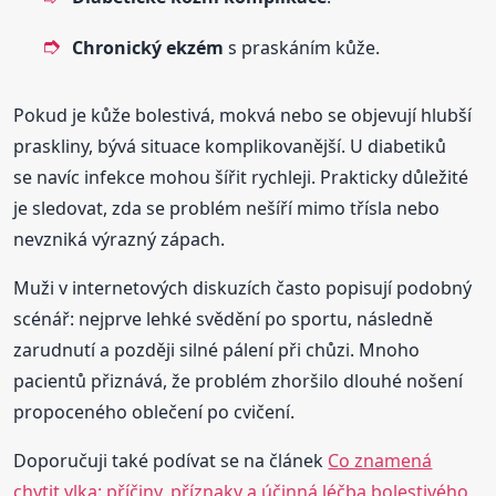
Chronický ekzém
s praskáním kůže.
Pokud je kůže bolestivá, mokvá nebo se objevují hlubší
praskliny, bývá situace komplikovanější. U diabetiků
se navíc infekce mohou šířit rychleji. Prakticky důležité
je sledovat, zda se problém nešíří mimo třísla nebo
nevzniká výrazný zápach.
Muži v internetových diskuzích často popisují podobný
scénář: nejprve lehké svědění po sportu, následně
zarudnutí a později silné pálení při chůzi. Mnoho
pacientů přiznává, že problém zhoršilo dlouhé nošení
propoceného oblečení po cvičení.
Doporučuji také podívat se na článek
Co znamená
chytit vlka: příčiny, příznaky a účinná léčba bolestivého