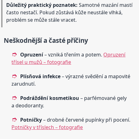
Důležitý praktický poznatek:
Samotné mazání mastí
často nestačí. Pokud zůstává kůže neustále vlhká,
problém se může stále vracet.
Neškodnější a časté příčiny
Opruzení
– vzniká třením a potem.
Opruzení
třísel u mužů – fotografie
Plísňová infekce
– výrazné svědění a mapovité
zarudnutí.
Podráždění kosmetikou
– parfémované gely
a deodoranty.
Potničky
– drobné červené pupínky při pocení.
Potničky v tříslech – fotografie