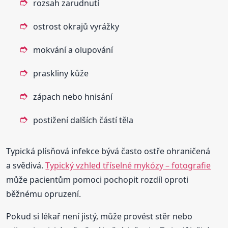
rozsah zarudnutí
ostrost okrajů vyrážky
mokvání a olupování
praskliny kůže
zápach nebo hnisání
postižení dalších částí těla
Typická plísňová infekce bývá často ostře ohraničená
a svědivá.
Typický vzhled tříselné mykózy – fotografie
může pacientům pomoci pochopit rozdíl oproti
běžnému opruzení.
Pokud si lékař není jistý, může provést stěr nebo