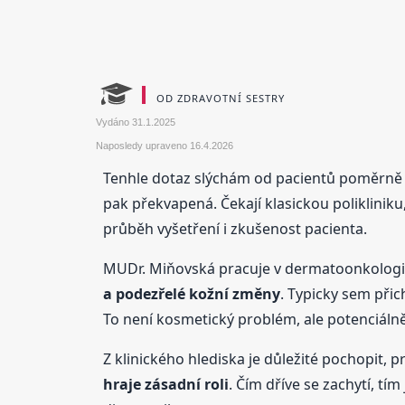
OD ZDRAVOTNÍ SESTRY
Vydáno
31.1.2025
Naposledy upraveno
16.4.2026
Tenhle dotaz slýchám od pacientů poměrně 
pak překvapená. Čekají klasickou polikliniku, 
průběh vyšetření i zkušenost pacienta.
MUDr. Miňovská pracuje v dermatoonkologi
a podezřelé kožní změny
. Typicky sem přic
To není kosmetický problém, ale potenciáln
Z klinického hlediska je důležité pochopit
hraje zásadní roli
. Čím dříve se zachytí, tí