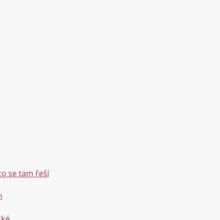
co se tam řeší
m
ské