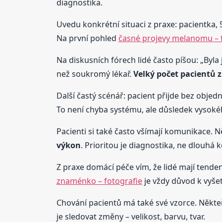
diagnostika.
Uvedu konkrétní situaci z praxe: pacientka, 
Na první pohled
časné projevy melanomu – 
Na diskusních fórech lidé často píšou: „Byla
než soukromý lékař.
Velký počet pacientů 
Další častý scénář: pacient přijde bez objedn
To není chyba systému, ale důsledek vysokéh
Pacienti si také často všímají komunikace. 
výkon
. Prioritou je diagnostika, ne dlouhá 
Z praxe domácí péče vím, že lidé mají tende
znaménko – fotografie
je vždy důvod k vyšet
Chování pacientů má také své vzorce. Někteří
je sledovat změny – velikost, barvu, tvar.