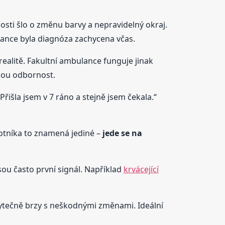
nosti šlo o změnu barvy a nepravidelný okraj.
lance byla diagnóza zachycena včas.
realitě. Fakultní ambulance funguje jinak
kou odbornost.
Přišla jsem v 7 ráno a stejně jsem čekala.“
votníka to znamená jediné –
jede se na
sou často první signál. Například
krvácející
 zbytečně brzy s neškodnými změnami. Ideální