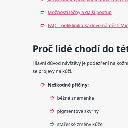
Možnosti léčby a další postup
FAQ – poliklinika Karlovo náměstí Mi
Proč lidé chodí do t
Hlavní důvod návštěvy je podezření na kožn
se projevy na kůži.
Neškodné příčiny:
běžná znaménka
pigmentové skvrny
stařecké změny kůže