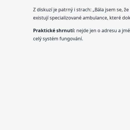
Z diskuzí je patrný i strach: „Bála jsem se, 
existují specializované ambulance, které d
Praktické shrnutí:
nejde jen o adresu a jmén
celý systém fungování.