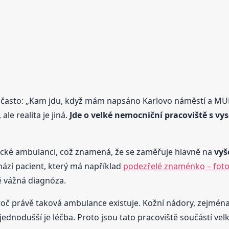
často: „Kam jdu, když mám napsáno Karlovo náměstí a MUDr.
ale realita je jiná.
Jde o velké nemocniční pracoviště s vys
cké ambulanci, což znamená, že se zaměřuje hlavně na
vyš
hází pacient, který má například
podezřelé znaménko – foto
ě vážná diagnóza.
, proč právě taková ambulance existuje. Kožní nádory, zejm
m jednodušší je léčba. Proto jsou tato pracoviště součástí 