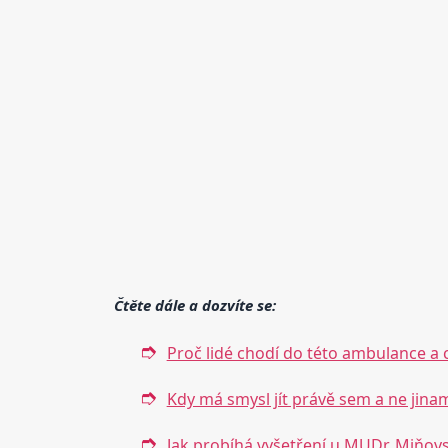
Čtěte dále a dozvíte se:
Proč lidé chodí do této ambulance a 
Kdy má smysl jít právě sem a ne jina
Jak probíhá vyšetření u MUDr. Miňov