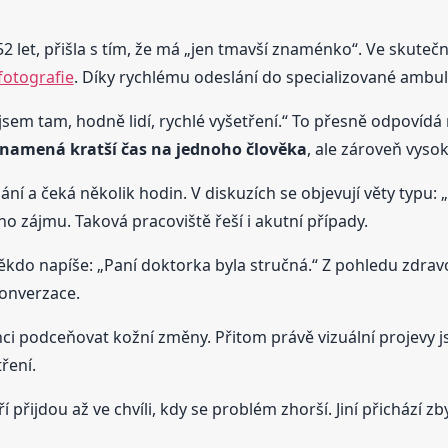
52 let, přišla s tím, že má „jen tmavší znaménko“. Ve skuteč
fotografie
. Díky rychlému odeslání do specializované ambu
 jsem tam, hodně lidí, rychlé vyšetření.“ To přesně odpovídá 
znamená kratší čas na jednoho člověka
, ale zároveň vyso
ání a čeká několik hodin. V diskuzích se objevují věty typu: „
o zájmu. Taková pracoviště řeší i akutní případy.
Někdo napíše: „Paní doktorka byla stručná.“ Z pohledu zdra
konverzace.
nci podceňovat kožní změny. Přitom právě vizuální projevy j
ření.
 přijdou až ve chvíli, kdy se problém zhorší. Jiní přichází