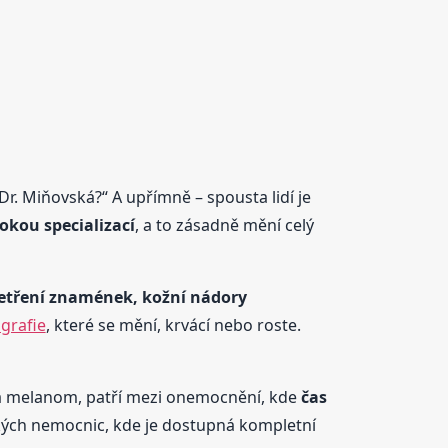
 Miňovská?“ A upřímně – spousta lidí je
okou specializací
, a to zásadně mění celý
etření znamének, kožní nádory
grafie
, které se mění, krvácí nebo roste.
éna melanom, patří mezi onemocnění, kde
čas
velkých nemocnic, kde je dostupná kompletní