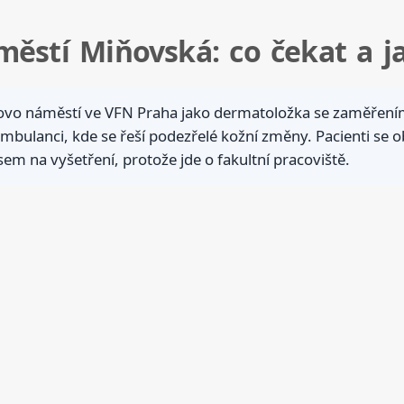
áměstí Miňovská: co čekat a j
rlovo náměstí ve VFN Praha jako dermatoložka se zaměření
ulanci, kde se řeší podezřelé kožní změny. Pacienti se obv
m na vyšetření, protože jde o fakultní pracoviště.