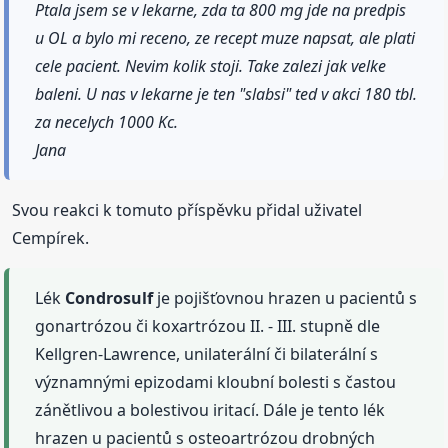
Ptala jsem se v lekarne, zda ta 800 mg jde na predpis
u OL a bylo mi receno, ze recept muze napsat, ale plati
cele pacient. Nevim kolik stoji. Take zalezi jak velke
baleni. U nas v lekarne je ten "slabsi" ted v akci 180 tbl.
za necelych 1000 Kc.
Jana
Svou reakci k tomuto příspěvku přidal uživatel
Cempírek.
Lék
Condrosulf
je pojišťovnou hrazen u pacientů s
gonartrózou či koxartrózou II. - III. stupně dle
Kellgren-Lawrence, unilaterální či bilaterální s
významnými epizodami kloubní bolesti s častou
zánětlivou a bolestivou iritací. Dále je tento lék
hrazen u pacientů s osteoartrózou drobných