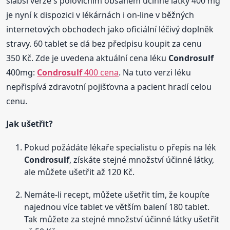
slabší verze s polovičním obsahem účinné látky 400 mg
je nyní k dispozici v lékárnách i on-line v běžných
internetových obchodech jako oficiální léčivý doplněk
stravy. 60 tablet se dá bez předpisu koupit za cenu
350 Kč. Zde je uvedena aktuální cena léku
Condrosulf
400mg:
Condrosulf
400 cena
. Na tuto verzi léku
nepřispívá zdravotní pojišťovna a pacient hradí celou
cenu.
Jak ušetřit?
Pokud požádáte lékaře specialistu o přepis na lék
Condrosulf
, získáte stejné množství účinné látky,
ale můžete ušetřit až 120 Kč.
Nemáte-li recept, můžete ušetřit tím, že koupíte
najednou více tablet ve větším balení 180 tablet.
Tak můžete za stejné množství účinné látky ušetřit