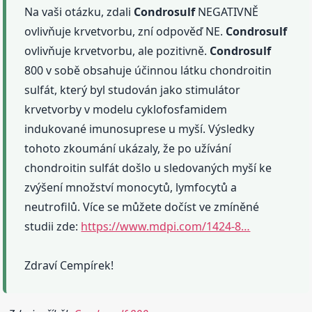
Na vaši otázku, zdali
Condrosulf
NEGATIVNĚ
ovlivňuje krvetvorbu, zní odpověď NE.
Condrosulf
ovlivňuje krvetvorbu, ale pozitivně.
Condrosulf
800 v sobě obsahuje účinnou látku chondroitin
sulfát, který byl studován jako stimulátor
krvetvorby v modelu cyklofosfamidem
indukované imunosuprese u myší. Výsledky
tohoto zkoumání ukázaly, že po užívání
chondroitin sulfát došlo u sledovaných myší ke
zvýšení množství monocytů, lymfocytů a
neutrofilů. Více se můžete dočíst ve zmíněné
studii zde:
https://www.mdpi.com/1424-8…
Zdraví Cempírek!