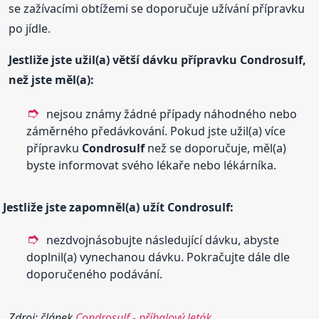
se zažívacími obtížemi se doporučuje užívání přípravku
po jídle.
Jestliže jste užil(a) větší dávku přípravku
Condrosulf
,
než jste měl(a):
nejsou známy žádné případy náhodného nebo
záměrného předávkování. Pokud jste užil(a) více
přípravku
Condrosulf
než se doporučuje, měl(a)
byste informovat svého lékaře nebo lékárníka.
Jestliže jste zapomněl(a) užít
Condrosulf
:
nezdvojnásobujte následující dávku, abyste
doplnil(a) vynechanou dávku. Pokračujte dále dle
doporučeného podávání.
Zdroj: článek
Condrosulf - příbalový leták