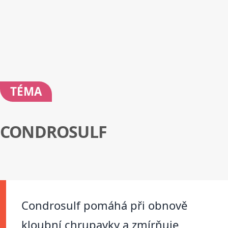
TÉMA
CONDROSULF
Condrosulf pomáhá při obnově
kloubní chrupavky a zmírňuje