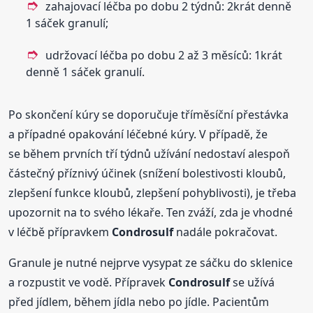
zahajovací léčba po dobu 2 týdnů: 2krát denně
1 sáček granulí;
udržovací léčba po dobu 2 až 3 měsíců: 1krát
denně 1 sáček granulí.
Po skončení kúry se doporučuje tříměsíční přestávka
a případné opakování léčebné kúry. V případě, že
se během prvních tří týdnů užívání nedostaví alespoň
částečný příznivý účinek (snížení bolestivosti kloubů,
zlepšení funkce kloubů, zlepšení pohyblivosti), je třeba
upozornit na to svého lékaře. Ten zváží, zda je vhodné
v léčbě přípravkem
Condrosulf
nadále pokračovat.
Granule je nutné nejprve vysypat ze sáčku do sklenice
a rozpustit ve vodě. Přípravek
Condrosulf
se užívá
před jídlem, během jídla nebo po jídle. Pacientům