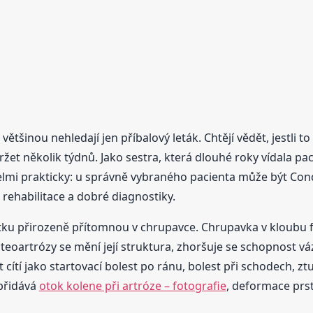
, většinou nehledají jen příbalový leták. Chtějí vědět, jestli 
et několik týdnů. Jako sestra, která dlouhé roky vídala pac
velmi prakticky: u správně vybraného pacienta může být Co
rehabilitace a dobré diagnostiky.
átku přirozeně přítomnou v chrupavce. Chrupavka v kloubu 
eoartrózy se mění její struktura, zhoršuje se schopnost váz
 cítí jako startovací bolest po ránu, bolest při schodech, 
 přidává
otok kolene při artróze – fotografie
, deformace prs