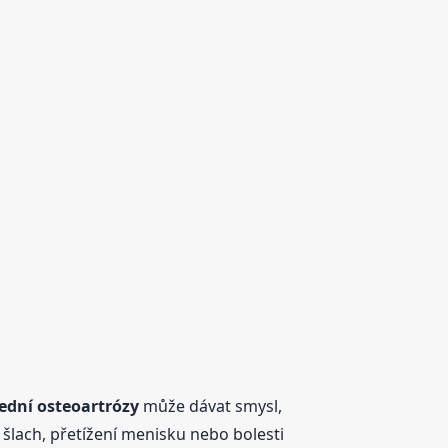
ední osteoartrózy
může dávat smysl,
 šlach, přetížení menisku nebo bolesti