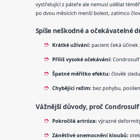
vystřelující z páteře ale nemusí udělat témě
po dvou měsících menší bolest, zatímco člo
Spíše neškodné a očekávatelné 
Krátké užívání:
pacient čeká účinek z
Příliš vysoké očekávání:
Condrosulf 
Špatné měřítko efektu:
člověk sleduj
Chybějící režim:
bez pohybu, posílení
Vážnější důvody, proč Condrosulf
Pokročilá artróza:
výrazné deformity,
Zánětlivé onemocnění kloubů:
otek