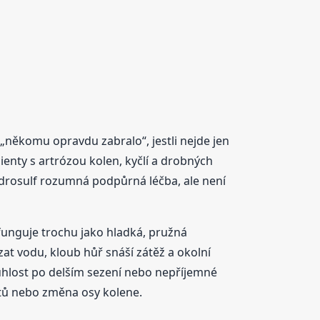
to „někomu opravdu zabralo“, jestli nejde jen
ienty s artrózou kolen, kyčlí a drobných
ndrosulf rozumná podpůrná léčba, ale není
funguje trochu jako hladká, pružná
at vodu, kloub hůř snáší zátěž a okolní
ztuhlost po delším sezení nebo nepříjemné
tů nebo změna osy kolene.