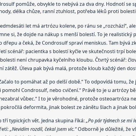
osulf pomůže, obvykle to nebývá za dva dny. Hodnotí se s
hody, délka chůze, ranní ztuhlost, potřeba léků proti bolesti
sedmdesáti let má artrózu kolene, po ránu se „rozchází“, ale
šimne si, že dojde na nákup s menší bolestí. To je realistický
o dřepu a čeká, že Condrosulf spraví meniskus. Tam bývá 
etí scénář: pacientka s bolestí kyčle ve skutečnosti trpí bole
bolesti není chrupavka kyčelního kloubu. Čtvrtý scénář: čl
 zátěž. Úleva pak bývá malá, protože kloub každý den dostá
: „Začalo to pomáhat až po delší době.“ To odpovídá tomu, že 
i pomohl Condrosulf, nebo cvičení.“ Právě to je u artrózy bě
nezabral vůbec.“ I to je věrohodné, protože osteoartróza ne
okročilá deformita, jinak bolest ze zánětu šlach a jinak bo
 tří typických vět. Jedna skupina říká:
„Po pár týdnech se mi l
řetí:
„Nevidím rozdíl, čekal jsem víc.“
Odborně je důležité, že v