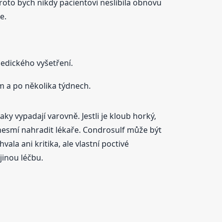
Proto bych nikdy pacientovi neslíbila obnovu
e.
pedického vyšetření.
m a po několika týdnech.
ky vypadají varovně. Jestli je kloub horký,
u nesmí nahradit lékaře. Condrosulf může být
ala ani kritika, ale vlastní poctivé
jinou léčbu.