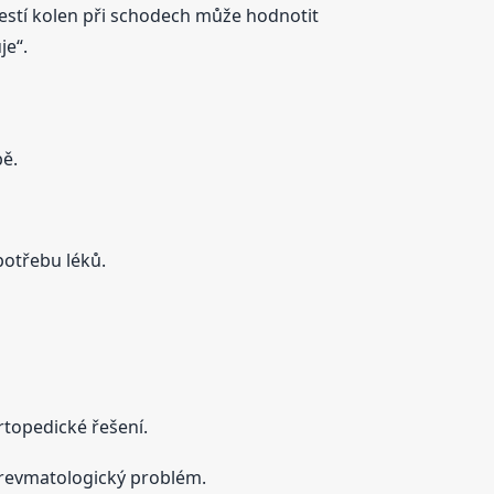
lestí kolen při schodech může hodnotit
je“.
bě.
spotřebu léků.
rtopedické řešení.
 revmatologický problém.