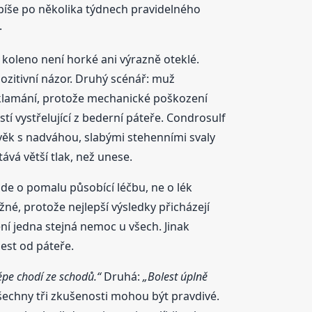
píše po několika týdnech pravidelného
.
 koleno není horké ani výrazně oteklé.
 pozitivní názor. Druhý scénář: muž
zklamání, protože mechanické poškození
stí vystřelující z bederní páteře. Condrosulf
ověk s nadváhou, slabými stehenními svaly
vá větší tlak, než unese.
jde o pomalu působící léčbu, ne o lék
žné, protože nejlepší výsledky přicházejí
ní jedna stejná nemoc u všech. Jinak
lest od páteře.
épe chodí ze schodů.“
Druhá:
„Bolest úplně
šechny tři zkušenosti mohou být pravdivé.