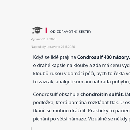
OD ZDRAVOTNÍ SESTRY
Vydáno
31.1.2025
Naposledy upraveno
21.5.2026
Když se lidé ptají na
Condrosulf 400 názory
o drahé kapsle na klouby a zda má cenu vydrž
kloubů rukou v domácí péči, bych to řekla 
to zázrak, analgetikum ani náhrada pohybu, 
Condrosulf obsahuje
chondroitin sulfát
, l
podložka, která pomáhá rozkládat tlak. U ost
tkáně se mohou dráždit. Prakticky to pacient
píchání po větší námaze. Vizuálně se někdy