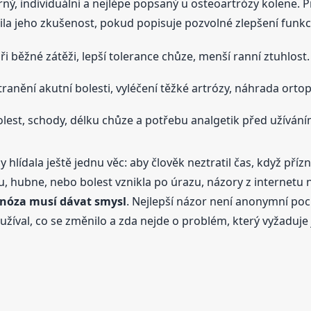
rný, individuální a nejlépe popsaný u osteoartrózy kolene. 
ila jeho zkušenost, pokud popisuje pozvolné zlepšení funkc
i běžné zátěži, lepší tolerance chůze, menší ranní ztuhlost.
ranění akutní bolesti, vyléčení těžké artrózy, náhrada orto
olest, schody, délku chůze a potřebu analgetik před užívání
lídala ještě jednu věc: aby člověk neztratil čas, když přízna
čku, hubne, nebo bolest vznikla po úrazu, názory z internet
nóza musí dávat smysl
. Nejlepší názor není anonymní pochv
žíval, co se změnilo a zda nejde o problém, který vyžaduje 