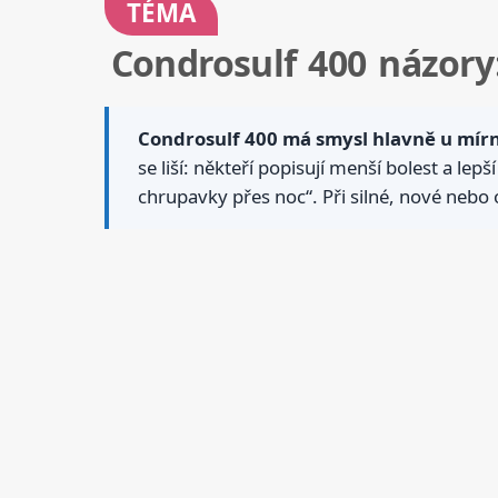
TÉMA
Condrosulf 400 názor
Condrosulf 400 má smysl hlavně u mírn
se liší: někteří popisují menší bolest a lep
chrupavky přes noc“. Při silné, nové nebo 