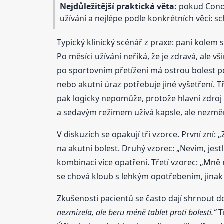
Nejdůležitější praktická věta:
pokud Condr
užívání a nejlépe podle konkrétních věcí: sc
Typický klinický scénář z praxe: paní kolem 
Po měsíci užívání neříká, že je zdravá, ale v
po sportovním přetížení má ostrou bolest p
nebo akutní úraz potřebuje jiné vyšetření. Tř
pak logicky nepomůže, protože hlavní zdroj 
a sedavým režimem užívá kapsle, ale nezmění
V diskuzích se opakují tři vzorce. První zní
na akutní bolest. Druhý vzorec: „Nevím, jestl
kombinací více opatření. Třetí vzorec: „Mně 
se chová kloub s lehkým opotřebením, jinak p
Zkušenosti pacientů se často dají shrnout do
nezmizela, ale beru méně tablet proti bolesti.“
T