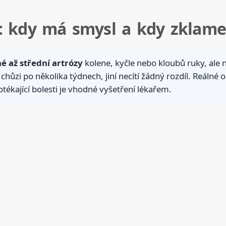
y: kdy má smysl a kdy zklame
é až střední artrózy
kolene, kyčle nebo kloubů ruky, ale ne
ší chůzi po několika týdnech, jiní necítí žádný rozdíl. Reáln
otékající bolesti je vhodné vyšetření lékařem.