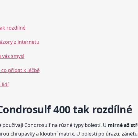
ak rozdílné
ázory z internetu
u vás smysl
 co přidat k léčbě
lidí
Condrosulf 400 tak rozdílné
dé používají Condrosulf na různé typy bolestí. U
mírné až stř
urou chrupavky a kloubní matrix. U bolesti po úrazu, zánětu