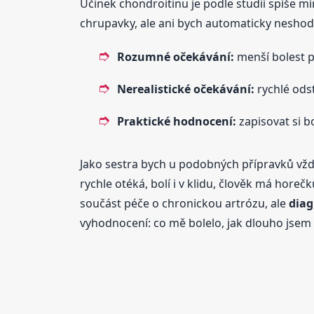
Účinek chondroitinu je podle studií spíše mí
chrupavky, ale ani bych automaticky neshod
Rozumné očekávání:
menší bolest př
Nerealistické očekávání:
rychlé odst
Praktické hodnocení:
zapisovat si b
Jako sestra bych u podobných přípravků vždy h
rychle otéká, bolí i v klidu, člověk má hore
součást péče o chronickou artrózu, ale
diag
vyhodnocení: co mě bolelo, jak dlouho jsem u