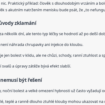
ř nic. Praktický příklad: člověk s dlouhodobým vrzáním a bo
věk s akutním natržením menisku bude psát, že „to nefungu
důvody zklamání
a několik dní, ale tento typ léčby se hodnotí až po delší do
není náhrada chrupavky ani injekce do kloubu.
e jen bolest v klidu, ale ne chůzi, schody, ranní ztuhlost a 
 svalů a úpravy zátěže bývá efekt slabší.
 nemusí být řešení
 noční bolest a velké omezení hybnosti už často vyžadují o
lé, teplé a ranně dlouho ztuhlé klouby mohou ukazovat na