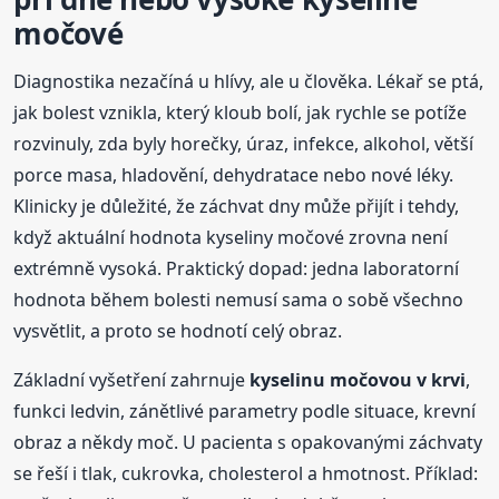
močové
Diagnostika nezačíná u hlívy, ale u člověka. Lékař se ptá,
jak bolest vznikla, který kloub bolí, jak rychle se potíže
rozvinuly, zda byly horečky, úraz, infekce, alkohol, větší
porce masa, hladovění, dehydratace nebo nové léky.
Klinicky je důležité, že záchvat dny může přijít i tehdy,
když aktuální hodnota kyseliny močové zrovna není
extrémně vysoká. Praktický dopad: jedna laboratorní
hodnota během bolesti nemusí sama o sobě všechno
vysvětlit, a proto se hodnotí celý obraz.
Základní vyšetření zahrnuje
kyselinu močovou v krvi
,
funkci ledvin, zánětlivé parametry podle situace, krevní
obraz a někdy moč. U pacienta s opakovanými záchvaty
se řeší i tlak, cukrovka, cholesterol a hmotnost. Příklad: