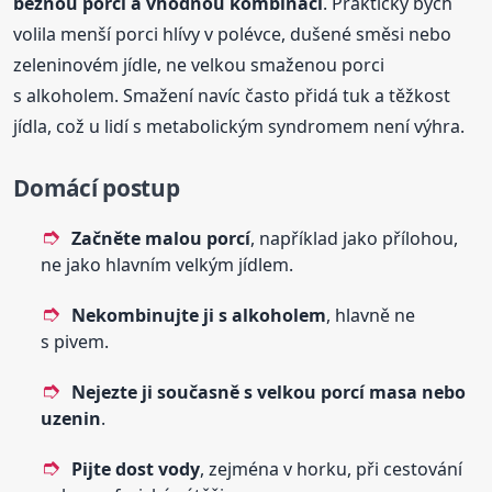
běžnou porci a vhodnou kombinaci
. Prakticky bych
volila menší porci hlívy v polévce, dušené směsi nebo
zeleninovém jídle, ne velkou smaženou porci
s alkoholem. Smažení navíc často přidá tuk a těžkost
jídla, což u lidí s metabolickým syndromem není výhra.
Domácí postup
Začněte malou porcí
, například jako přílohou,
ne jako hlavním velkým jídlem.
Nekombinujte ji s alkoholem
, hlavně ne
s pivem.
Nejezte ji současně s velkou porcí masa nebo
uzenin
.
Pijte dost vody
, zejména v horku, při cestování