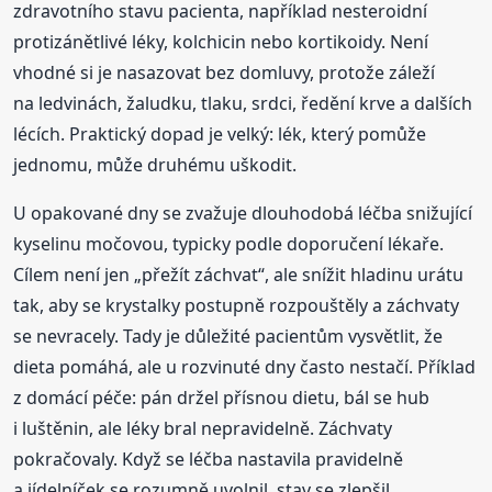
zdravotního stavu pacienta, například nesteroidní
protizánětlivé léky, kolchicin nebo kortikoidy. Není
vhodné si je nasazovat bez domluvy, protože záleží
na ledvinách, žaludku, tlaku, srdci, ředění krve a dalších
lécích. Praktický dopad je velký: lék, který pomůže
jednomu, může druhému uškodit.
U opakované dny se zvažuje dlouhodobá léčba snižující
kyselinu močovou, typicky podle doporučení lékaře.
Cílem není jen „přežít záchvat“, ale snížit hladinu urátu
tak, aby se krystalky postupně rozpouštěly a záchvaty
se nevracely. Tady je důležité pacientům vysvětlit, že
dieta pomáhá, ale u rozvinuté dny často nestačí. Příklad
z domácí péče: pán držel přísnou dietu, bál se hub
i luštěnin, ale léky bral nepravidelně. Záchvaty
pokračovaly. Když se léčba nastavila pravidelně
a jídelníček se rozumně uvolnil, stav se zlepšil.