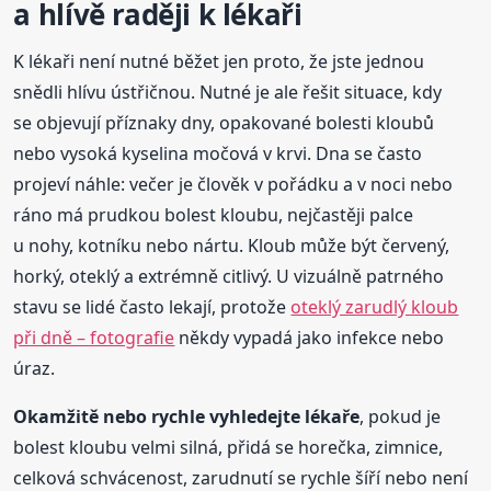
a hlívě raději k lékaři
K lékaři není nutné běžet jen proto, že jste jednou
snědli hlívu ústřičnou. Nutné je ale řešit situace, kdy
se objevují příznaky dny, opakované bolesti kloubů
nebo vysoká kyselina močová v krvi. Dna se často
projeví náhle: večer je člověk v pořádku a v noci nebo
ráno má prudkou bolest kloubu, nejčastěji palce
u nohy, kotníku nebo nártu. Kloub může být červený,
horký, oteklý a extrémně citlivý. U vizuálně patrného
stavu se lidé často lekají, protože
oteklý zarudlý kloub
při dně – fotografie
někdy vypadá jako infekce nebo
úraz.
Okamžitě nebo rychle vyhledejte lékaře
, pokud je
bolest kloubu velmi silná, přidá se horečka, zimnice,
celková schvácenost, zarudnutí se rychle šíří nebo není