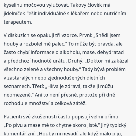
kyselinu močovou vylučovat. Takový člověk má
jídelníček řešit individuálně s lékařem nebo nutričním
terapeutem.
V diskuzích se opakují tři vzorce. První: „Snědl jsem
houby a rozbolel mě palec.“ To může být pravda, ale
často chybí informace o alkoholu, mase, dehydrataci
a předchozí hodnotě urátu. Druhý: „Doktor mi zakázal
všechno zelené a všechny houby.“ Tady bývá problém
v zastaralých nebo zjednodušených dietních
seznamech. Třetí: „Hlíva je zdravá, takže ji můžu
neomezeně.“ Ani to není přesné, protože při dně
rozhoduje množství a celková zátěž.
Pacienti své zkušenosti často popisují velmi přímo:
„Po pivu a mase mě to chytne skoro jistě.“ Jiný typický
komentář zní: „Houby mi nevadí, ale když málo piju,