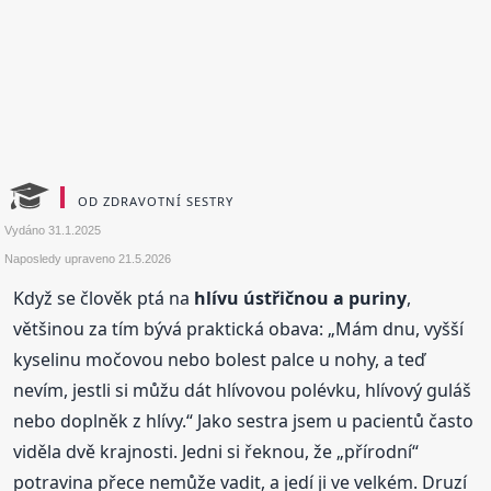
OD ZDRAVOTNÍ SESTRY
Vydáno
31.1.2025
Naposledy upraveno
21.5.2026
Když se člověk ptá na
hlívu ústřičnou a puriny
,
většinou za tím bývá praktická obava: „Mám dnu, vyšší
kyselinu močovou nebo bolest palce u nohy, a teď
nevím, jestli si můžu dát hlívovou polévku, hlívový guláš
nebo doplněk z hlívy.“ Jako sestra jsem u pacientů často
viděla dvě krajnosti. Jedni si řeknou, že „přírodní“
potravina přece nemůže vadit, a jedí ji ve velkém. Druzí