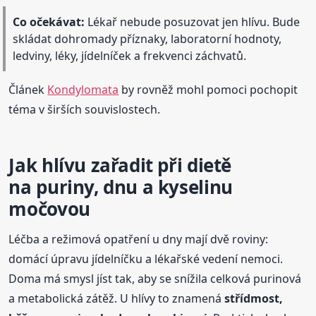
Co očekávat:
Lékař nebude posuzovat jen hlívu. Bude
skládat dohromady příznaky, laboratorní hodnoty,
ledviny, léky, jídelníček a frekvenci záchvatů.
Článek
Kondylomata
by rovněž mohl pomoci pochopit
téma v širších souvislostech.
Jak hlívu zařadit při dietě
na puriny, dnu a kyselinu
močovou
Léčba a režimová opatření u dny mají dvě roviny:
domácí úpravu jídelníčku a lékařské vedení nemoci.
Doma má smysl jíst tak, aby se snížila celková purinová
a metabolická zátěž. U hlívy to znamená
střídmost,