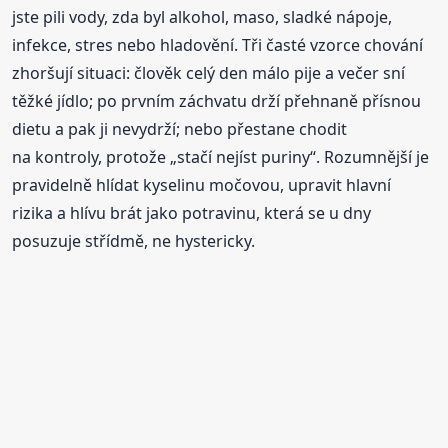
jste pili vody, zda byl alkohol, maso, sladké nápoje,
infekce, stres nebo hladovění. Tři časté vzorce chování
zhoršují situaci: člověk celý den málo pije a večer sní
těžké jídlo; po prvním záchvatu drží přehnaně přísnou
dietu a pak ji nevydrží; nebo přestane chodit
na kontroly, protože „stačí nejíst puriny“. Rozumnější je
pravidelně hlídat kyselinu močovou, upravit hlavní
rizika a hlívu brát jako potravinu, která se u dny
posuzuje střídmě, ne hystericky.