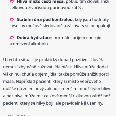
Hlíva místo části masa
, pokud tím člověk sníží
celkovou živočišnou purinovou zátěž.
Stabilní dna pod kontrolou
, kdy jsou hodnoty
kyseliny močové sledované a záchvaty se neopakují.
Dobrá hydratace
, normální příjem energie
a omezení alkoholu.
U těchto situací je praktický dopad pozitivní: člověk
nemusí zbytečně zužovat jídelníček. Hlíva může dodat
vlákninu, chuť a objem jídla, takže pomůže snížit porci
masa. Například pacient, který si místo vepřového
guláše dá zeleninový základ s menším množstvím hlívy
a bez piva, může mít celkově menší rizikovou zátěž než
pacient, který se hlívy bojí, ale pravidelně jí uzeniny.