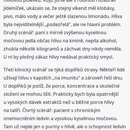
jídelníček, ukázalo se, že stejný víkend měl klobásy,
pivo, málo vody a večer ještě slazenou limonádu. Hlíva
byla nejviditelnější „podezřelá“, ale ne hlavní problém.
Druhý scénář: paní s mírně zvýšenou kyselinou
močovou jedla občas hlívu na kmíně, nepila alkohol,
zhubla několik kilogramů a záchvat dny nikdy neměla.
U ní by plošný zákaz hlívy nedával praktický smysl.
Třetí klinický scénář se týká doplňků stravy. Někteří lidé
užívají hlívu v kapslích „na imunitu“ a zároveň řeší dnu.
U doplňků je potíž, že porce, koncentrace a skutečné
složení se mohou lišit. Prakticky bych byla opatrnější
u vysokých dávek extraktů než u běžné porce hlívy
na talíři. Čtvrtý scénář: pacient s chronickým
onemocněním ledvin a vysokou kyselinou močovou.
Tam už nejde jen o puriny v hlívě, ale o schopnost ledvin