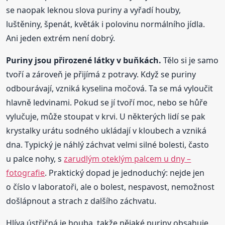
se naopak leknou slova puriny a vyřadí houby,
luštěniny, špenát, květák i polovinu normálního jídla.
Ani jeden extrém není dobrý.
Puriny jsou přirozené látky v buňkách.
Tělo si je samo
tvoří a zároveň je přijímá z potravy. Když se puriny
odbourávají, vzniká kyselina močová. Ta se má vyloučit
hlavně ledvinami. Pokud se jí tvoří moc, nebo se hůře
vylučuje, může stoupat v krvi. U některých lidí se pak
krystalky urátu sodného ukládají v kloubech a vzniká
dna. Typický je náhlý záchvat velmi silné bolesti, často
u palce nohy, s
zarudlým oteklým palcem u dny –
fotografie
. Praktický dopad je jednoduchý: nejde jen
o číslo v laboratoři, ale o bolest, nespavost, nemožnost
došlápnout a strach z dalšího záchvatu.
Hlíva ústřičná je houba, takže nějaké puriny obsahuje.