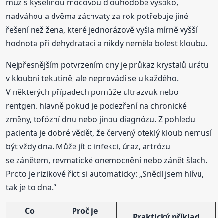
muž s kyselinou močovou dlouhodobě vysoko,
nadváhou a dvěma záchvaty za rok potřebuje jiné
řešení než žena, které jednorázově vyšla mírně vyšší
hodnota při dehydrataci a nikdy neměla bolest kloubu.
Nejpřesnějším potvrzením dny je průkaz krystalů urátu
v kloubní tekutině, ale neprovádí se u každého.
V některých případech pomůže ultrazvuk nebo
rentgen, hlavně pokud je podezření na chronické
změny, tofózní dnu nebo jinou diagnózu. Z pohledu
pacienta je dobré vědět, že červený oteklý kloub nemusí
být vždy dna. Může jít o infekci, úraz, artrózu
se zánětem, revmatické onemocnění nebo zánět šlach.
Proto je rizikové říct si automaticky: „Snědl jsem hlívu,
tak je to dna.“
Co
Proč je
Praktický příklad