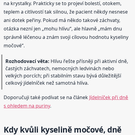
na krystalky. Prakticky se to projeví bolestí, otokem,
teplem a citlivostí tak silnou, že pacient někdy nesnese
ani dotek peřiny. Pokud má někdo takové záchvaty,
otázka nezní jen „mohu hlívu“, ale hlavně „mám dnu
správně léčenou a znám svoji cílovou hodnotu kyseliny
močové“.
Rozhodovací věta:
Hlívu řešte přísněji při aktivní dně,
častých záchvatech, nemocných ledvinách nebo
velkých porcích; při stabilním stavu bývá důležitější
celkový jídelníček než samotná hlíva.
Doporučuji také podívat se na článek
Jídelníček při dně
s ohledem na puriny
.
Kdy kvůli kyselině močové, dně