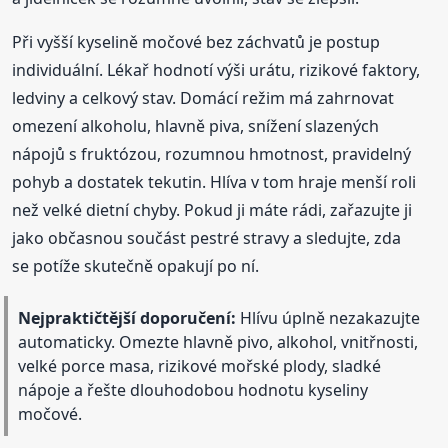
Při vyšší kyselině močové bez záchvatů je postup
individuální. Lékař hodnotí výši urátu, rizikové faktory,
ledviny a celkový stav. Domácí režim má zahrnovat
omezení alkoholu, hlavně piva, snížení slazených
nápojů s fruktózou, rozumnou hmotnost, pravidelný
pohyb a dostatek tekutin. Hlíva v tom hraje menší roli
než velké dietní chyby. Pokud ji máte rádi, zařazujte ji
jako občasnou součást pestré stravy a sledujte, zda
se potíže skutečně opakují po ní.
Nejpraktičtější doporučení:
Hlívu úplně nezakazujte
automaticky. Omezte hlavně pivo, alkohol, vnitřnosti,
velké porce masa, rizikové mořské plody, sladké
nápoje a řešte dlouhodobou hodnotu kyseliny
močové.