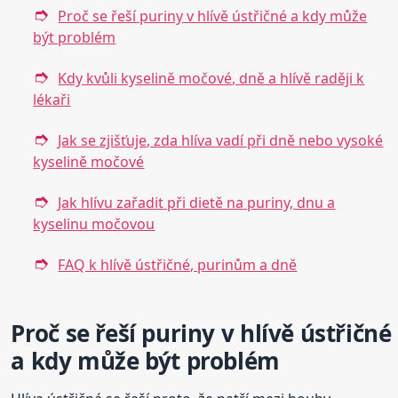
Proč se řeší puriny v hlívě ústřičné a kdy může
být problém
Kdy kvůli kyselině močové, dně a hlívě raději k
lékaři
Jak se zjišťuje, zda hlíva vadí při dně nebo vysoké
kyselině močové
Jak hlívu zařadit při dietě na puriny, dnu a
kyselinu močovou
FAQ k hlívě ústřičné, purinům a dně
Proč se řeší puriny v hlívě ústřičné
a kdy může být problém