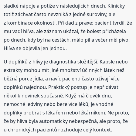
sladké nápoje a potíže v následujících dnech. Klinicky
totiž záchvat často nevzniká z jedné suroviny, ale
z kombinace okolností. Příklad z praxe: pacient tvrdil, že
mu vadí hlíva, ale záznam ukázal, že bolest přicházela
po dnech, kdy byl na cestách, málo pil a večer měl pivo.
Hlíva se objevila jen jednou.
U doplňků z hlívy je diagnostika složitější. Kapsle nebo
extrakty mohou mít jiné množství účinných látek než
běžná porce jídla, a navíc pacienti často užívají více
doplňků najednou. Praktický postup je nepřidávat
několik novinek současně. Když má člověk dnu,
nemocné ledviny nebo bere více léků, je vhodné
doplňky probrat s lékařem nebo lékárníkem. Ne proto,
že by hlíva byla automaticky nebezpečná, ale proto, že
u chronických pacientů rozhoduje celý kontext.