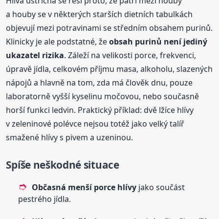
Hlíva ústřičná se řeší proto, že patří mezi houby
a houby se v některých starších dietních tabulkách
objevují mezi potravinami se středním obsahem purinů.
Klinicky je ale podstatné, že
obsah purinů není jediný
ukazatel rizika
. Záleží na velikosti porce, frekvenci,
úpravě jídla, celkovém příjmu masa, alkoholu, slazených
nápojů a hlavně na tom, zda má člověk dnu, pouze
laboratorně vyšší kyselinu močovou, nebo současně
horší funkci ledvin. Praktický příklad: dvě lžíce hlívy
v zeleninové polévce nejsou totéž jako velký talíř
smažené hlívy s pivem a uzeninou.
Spíše neškodné situace
Občasná menší porce hlívy
jako součást
pestrého jídla.