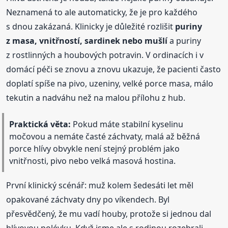
Neznamená to ale automaticky, že je pro každého
s dnou zakázaná. Klinicky je důležité rozlišit
puriny
z masa, vnitřností, sardinek nebo mušlí
a puriny
z rostlinných a houbových potravin. V ordinacích i v
domácí péči se znovu a znovu ukazuje, že pacienti často
doplatí spíše na pivo, uzeniny, velké porce masa, málo
tekutin a nadváhu než na malou přílohu z hub.
Praktická věta:
Pokud máte stabilní kyselinu
močovou a nemáte časté záchvaty, malá až běžná
porce hlívy obvykle není stejný problém jako
vnitřnosti, pivo nebo velká masová hostina.
První klinický scénář: muž kolem šedesáti let měl
opakované záchvaty dny po víkendech. Byl
přesvědčený, že mu vadí houby, protože si jednou dal
hlívovou polévku. Když jsme ale s rodinou rozebrali