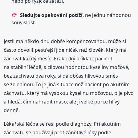
nebo po fyzické zátěži.
Sledujte opakování potíží
, ne jednu náhodnou
souvislost.
Jestli má někdo dnu dobře kompenzovanou, může si
často dovolit pestřejší jídelníček než člověk, který má
záchvat každý měsíc. Praktický příklad: pacient
na stabilní léčbě, s cílovou hodnotou kyseliny močové,
bez záchvatu dva roky, si dá občas hlívovou směs
se zeleninou. To je jiná situace než pacient po akutním
záchvatu, který má vysokou kyselinu močovou, pije pivo
a hledá, čím nahradit maso, ale jí velké porce hlívy
denně.
Lékařská léčba se řeší podle diagnózy. Při akutním
záchvatu se používají protizánětlivé léky podle