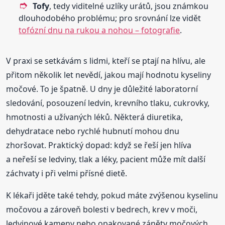
Tofy
, tedy viditelné uzlíky urátů, jsou známkou
dlouhodobého problému; pro srovnání lze vidět
tofózní dnu na rukou a nohou – fotografie
.
V praxi se setkávám s lidmi, kteří se ptají na hlívu, ale
přitom několik let nevědí, jakou mají hodnotu kyseliny
močové. To je špatně. U dny je důležité laboratorní
sledování, posouzení ledvin, krevního tlaku, cukrovky,
hmotnosti a užívaných léků. Některá diuretika,
dehydratace nebo rychlé hubnutí mohou dnu
zhoršovat. Praktický dopad: když se řeší jen hlíva
a neřeší se ledviny, tlak a léky, pacient může mít další
záchvaty i při velmi přísné dietě.
K lékaři jděte také tehdy, pokud máte zvýšenou kyselinu
močovou a zároveň bolesti v bedrech, krev v moči,
ledvinové kameny nebo opakované záněty močových