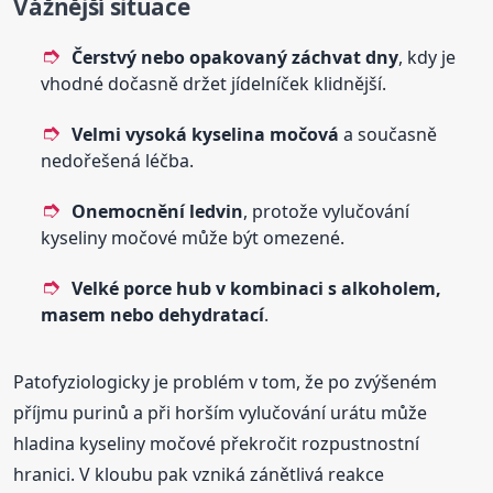
Vážnější situace
Čerstvý nebo opakovaný záchvat dny
, kdy je
vhodné dočasně držet jídelníček klidnější.
Velmi vysoká kyselina močová
a současně
nedořešená léčba.
Onemocnění ledvin
, protože vylučování
kyseliny močové může být omezené.
Velké porce hub v kombinaci s alkoholem,
masem nebo dehydratací
.
Patofyziologicky je problém v tom, že po zvýšeném
příjmu purinů a při horším vylučování urátu může
hladina kyseliny močové překročit rozpustnostní
hranici. V kloubu pak vzniká zánětlivá reakce