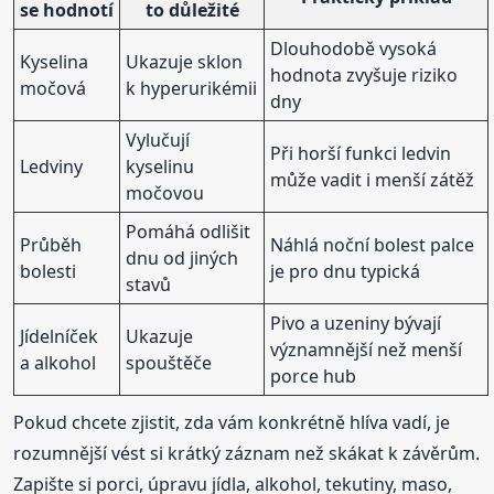
se hodnotí
to důležité
Dlouhodobě vysoká
Kyselina
Ukazuje sklon
hodnota zvyšuje riziko
močová
k hyperurikémii
dny
Vylučují
Při horší funkci ledvin
Ledviny
kyselinu
může vadit i menší zátěž
močovou
Pomáhá odlišit
Průběh
Náhlá noční bolest palce
dnu od jiných
bolesti
je pro dnu typická
stavů
Pivo a uzeniny bývají
Jídelníček
Ukazuje
významnější než menší
a alkohol
spouštěče
porce hub
Pokud chcete zjistit, zda vám konkrétně hlíva vadí, je
rozumnější vést si krátký záznam než skákat k závěrům.
Zapište si porci, úpravu jídla, alkohol, tekutiny, maso,