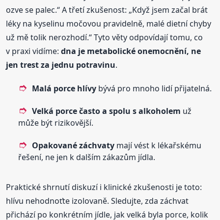
ozve se palec.“ A třetí zkušenost: „Když jsem začal brát
léky na kyselinu močovou pravidelně, malé dietní chyby
už mě tolik nerozhodí.“ Tyto věty odpovídají tomu, co
v praxi vidíme:
dna je metabolické onemocnění, ne
jen trest za jednu potravinu
.
Malá porce hlívy
bývá pro mnoho lidí přijatelná.
Velká porce často a spolu s alkoholem
už
může být rizikovější.
Opakované záchvaty
mají vést k lékařskému
řešení, ne jen k dalším zákazům jídla.
Praktické shrnutí diskuzí i klinické zkušenosti je toto:
hlívu nehodnoťte izolovaně. Sledujte, zda záchvat
přichází po konkrétním jídle, jak velká byla porce, kolik