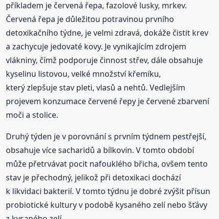
příkladem je červená řepa, fazolové lusky, mrkev.
Červená řepa je důležitou potravinou prvního
detoxikačního týdne, je velmi zdravá, dokáže čistit krev
a zachycuje jedovaté kovy. Je vynikajícím zdrojem
vlákniny, čímž podporuje činnost střev, dále obsahuje
kyselinu listovou, velké množství křemíku,
který zlepšuje stav pleti, vlasů a nehtů. Vedlejším
projevem konzumace červené řepy je červené zbarvení
moči a stolice.
Druhý týden je v porovnání s prvním týdnem pestřejší,
obsahuje více sacharidů a bílkovin. V tomto období
může přetrvávat pocit nafouklého břicha, ovšem tento
stav je přechodný, jelikož při detoxikaci dochází
k likvidaci bakterií. V tomto týdnu je dobré zvýšit přísun
probiotické kultury v podobě kysaného zelí nebo šťávy
z kysaného zelí.