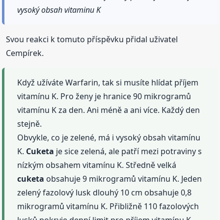
vysoký obsah vitaminu K
Svou reakci k tomuto příspěvku přidal uživatel
Cempírek.
Když užíváte Warfarin, tak si musíte hlídat příjem
vitamínu K. Pro ženy je hranice 90 mikrogramů
vitamínu K za den. Ani méně a ani více. Každý den
stejně.
Obvykle, co je zelené, má i vysoký obsah vitamínu
K.
Cuketa
je sice zelená, ale patří mezi potraviny s
nízkým obsahem vitamínu K. Středně velká
cuketa
obsahuje 9 mikrogramů vitamínu K. Jeden
zelený fazolový lusk dlouhý 10 cm obsahuje 0,8
mikrogramů vitamínu K. Přibližně 110 fazolových
lusků pokryje denní limit pro příjem vitamínu K.