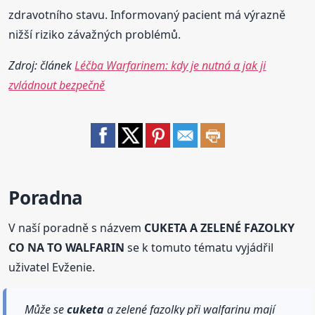
zdravotního stavu. Informovaný pacient má výrazně
nižší riziko závažných problémů.
Zdroj: článek
Léčba Warfarinem: kdy je nutná a jak ji
zvládnout bezpečně
Poradna
V naší poradně s názvem
CUKETA A ZELENÉ FAZOLKY
CO NA TO WALFARIN
se k tomuto tématu vyjádřil
uživatel Evženie.
Může se
cuketa
a zelené fazolky při walfarinu mají