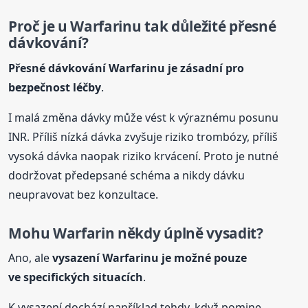
Proč je u Warfarinu tak důležité přesné
dávkování?
Přesné dávkování Warfarinu je zásadní pro
bezpečnost léčby
.
I malá změna dávky může vést k výraznému posunu
INR. Příliš nízká dávka zvyšuje riziko trombózy, příliš
vysoká dávka naopak riziko krvácení. Proto je nutné
dodržovat předepsané schéma a nikdy dávku
neupravovat bez konzultace.
Mohu Warfarin někdy úplně vysadit?
Ano, ale
vysazení Warfarinu je možné pouze
ve specifických situacích
.
K vysazení dochází například tehdy, když pomine