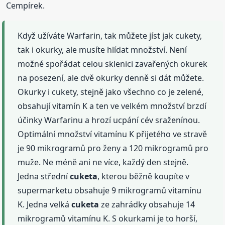
Cempírek.
Když užíváte Warfarin, tak můžete jíst jak cukety,
tak i okurky, ale musíte hlídat množství. Není
možné spořádat celou sklenici zavařených okurek
na posezení, ale dvě okurky denně si dát můžete.
Okurky i cukety, stejně jako všechno co je zelené,
obsahují vitamín K a ten ve velkém množství brzdí
účinky Warfarinu a hrozí ucpání cév sraženínou.
Optimální množství vitamínu K přijetého ve stravě
je 90 mikrogramů pro ženy a 120 mikrogramů pro
muže. Ne méně ani ne více, každý den stejně.
Jedna střední
cuketa
, kterou běžně koupíte v
supermarketu obsahuje 9 mikrogramů vitamínu
K. Jedna velká
cuketa
ze zahrádky obsahuje 14
mikrogramů vitamínu K. S okurkami je to horší,