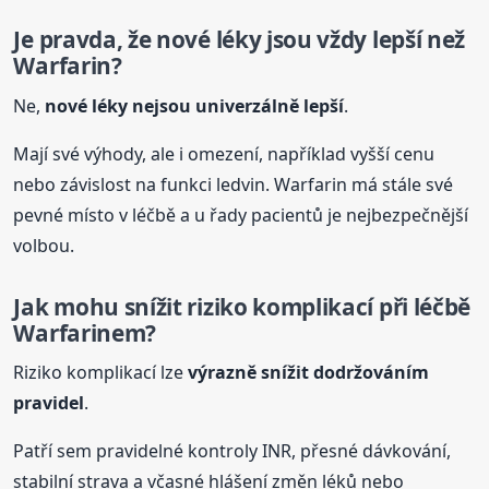
Je pravda, že nové léky jsou vždy lepší než
Warfarin?
Ne,
nové léky nejsou univerzálně lepší
.
Mají své výhody, ale i omezení, například vyšší cenu
nebo závislost na funkci ledvin. Warfarin má stále své
pevné místo v léčbě a u řady pacientů je nejbezpečnější
volbou.
Jak mohu snížit riziko komplikací
při léčbě
Warfarinem
?
Riziko komplikací lze
výrazně snížit dodržováním
pravidel
.
Patří sem pravidelné kontroly INR, přesné dávkování,
stabilní strava a včasné hlášení změn léků nebo