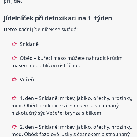
při jídle.
Jídelníček při detoxikaci na 1. týden
Detoxikační jídelníček se skládá:
Snídaně
Oběd – kuřecí maso můžete nahradit krůtím
masem nebo hlívou ústřičnou
Večeře
1. den – Snídaně: mrkev, jablko, ořechy, hrozinky,
med. Oběd: brokolice s česnekem a strouhaný
nízkotučný sýr. Večeře: brynza s bílkem.
2. den – Snídaně: mrkev, jablko, ořechy, hrozinky,
med. Oběd: fazolové lusky s česnekem a strouhaný