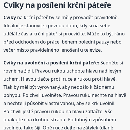
Cviky
na posílení krční páteře
Cviky
na krční páteř by se měly provádět pravidelně.
Ideální je stanovit si pevnou dobu, kdy si na sebe
uděláte čas a krční páteř si procvičíte. Může to být ráno
před odchodem do práce, během polední pauzy nebo
večer místo pravidelného lenošení u televize.
Cviky
na uvolnění a posílení krční páteře:
Sedněte si
rovně na židli. Pravou rukou uchopte hlavu nad levým
uchem. Hlavou tlačte proti ruce a rukou proti hlavě.
Tlak by měl být vyrovnaný, aby nedošlo k žádnému
pohybu. Po chvíli uvolněte. Pravou ruku nechte na hlavě
a nechte ji působit vlastní vahou, aby se krk uvolnil.
Po chvíli ještě pravou rukou na hlavu zatlačte. Vše
opakujte i na druhou stranu. Podobným způsobem
uvolněte také šíji. Obě ruce dejte na zátylek (dlaně