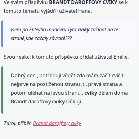
Ve svém příspěvku
BRANDT DAROFFOVY CVIKY
se k
tomuto tématu vyjádřil uživatel Hana.
Jsem po Epleyho manévru.Tyto
cviky
začínat na te
straně,kde začaly závratě???
Svou reakci k tomuto příspěvku přidal uživatel Emilie.
Dobrý den , potřebuji vědět zda mám začít cvičit
nejprve na postiženou stranu ,tj. pravá strana a
potom uléhat na levou stranu ,
cviky
dělám doma
Brandt daroffovy
cviky
.Děkuji.
Zdroj: příběh
Brandt daroffovy cviky