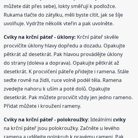
můžete dát přes sebe), lokty směřují k podložce.
Rukama tlačte do zátylku, měli byste cítit, jak se šíje
uvolňuje. Vydržte několik vteřin a pak uvolněte.
Cviky
na krční páteř - úklony:
Krční páteř skvěle
procvičíte úklony hlavy dopředu a dozadu. Opakujte
pětkrát až desetkrát. Pak hlavou provádějte úklony
do strany (doleva a doprava). Opakujte pětkrát až
desetkrát. K procvičení páteře přidejte i ramena. Stále
seďte rovně na židli, ruce volně podél těla. Ramena
zvedejte nahoru k uším a poté dolů. Opakujte
desetkrát. Pak můžete procvičit vždy jen jedno rameno.
Přidat můžete i kroužení rameny.
Cviky
na krční páteř - polokroužky
: Ideálními
cviky
na krční páteř jsou polokroužky. Začněte u levého
ramena a udělejte polokruh k pravému rameni. Pak