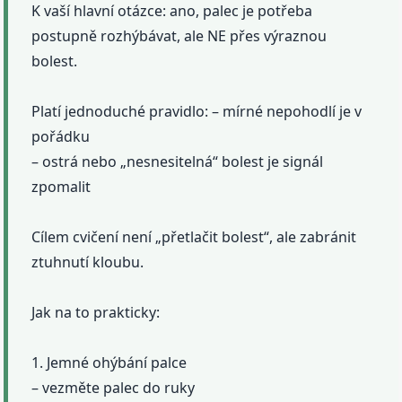
K vaší hlavní otázce: ano, palec je potřeba
postupně rozhýbávat, ale NE přes výraznou
bolest.
Platí jednoduché pravidlo: – mírné nepohodlí je v
pořádku
– ostrá nebo „nesnesitelná“ bolest je signál
zpomalit
Cílem cvičení není „přetlačit bolest“, ale zabránit
ztuhnutí kloubu.
Jak na to prakticky:
1. Jemné ohýbání palce
– vezměte palec do ruky