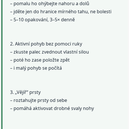
– pomalu ho ohýbejte nahoru a dolů
– jděte jen do hranice mírného tahu, ne bolesti
– 5–10 opakování, 3–5× denně
2. Aktivní pohyb bez pomoci ruky
– zkuste palec zvednout vlastní silou
– poté ho zase položte zpět
– i malý pohyb se počítá
3. „Vějíř“ prsty
– roztahujte prsty od sebe
– pomáhá aktivovat drobné svaly nohy