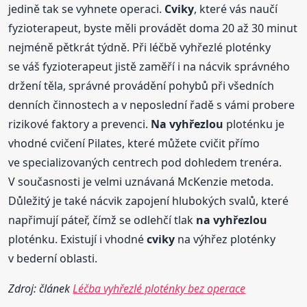
jedině tak se vyhnete operaci.
Cviky
, které vás naučí
fyzioterapeut, byste měli provádět doma 20 až 30 minut
nejméně pětkrát týdně. Při léčbě vyhřezlé ploténky
se váš fyzioterapeut jistě zaměří i na nácvik správného
držení těla, správné provádění pohybů při všedních
denních činnostech a v neposlední řadě s vámi probere
rizikové faktory a prevenci.
Na vyhřezlou
ploténku je
vhodné cvičení Pilates, které můžete cvičit přímo
ve specializovaných centrech pod dohledem trenéra.
V současnosti je velmi uznávaná McKenzie metoda.
Důležitý je také nácvik zapojení hlubokých svalů, které
napřimují páteř, čímž se odlehčí tlak
na vyhřezlou
ploténku. Existují i vhodné
cviky
na výhřez ploténky
v bederní oblasti.
Zdroj: článek
Léčba vyhřezlé ploténky bez operace