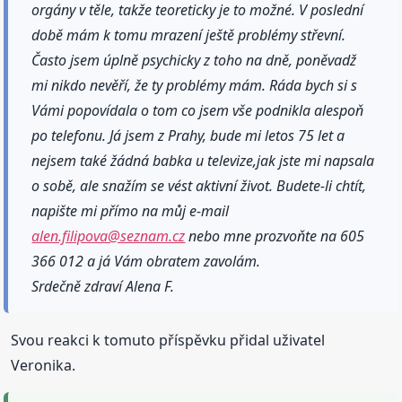
orgány v těle, takže teoreticky je to možné. V poslední
době mám k tomu mrazení ještě problémy střevní.
Často jsem úplně psychicky z toho na dně, poněvadž
mi nikdo nevěří, že ty problémy mám. Ráda bych si s
Vámi popovídala o tom co jsem vše podnikla alespoň
po telefonu. Já jsem z Prahy, bude mi letos 75 let a
nejsem také žádná babka u televize,jak jste mi napsala
o sobě, ale snažím se vést aktivní život. Budete-li chtít,
napište mi přímo na můj e-mail
alen.filipova@seznam.cz
nebo mne prozvoňte na 605
366 012 a já Vám obratem zavolám.
Srdečně zdraví Alena F.
Svou reakci k tomuto příspěvku přidal uživatel
Veronika.