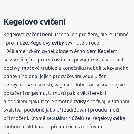
Kegelovo cvičení
Kegelovo cvičení není určeno jen pro ženy, ale je účinné
i pro muže. Kegelovy
cviky
vyvinuté v roce
1948 americkým gynekologem Arnoldem Kegelem,
se zaměřují na procvičování a zpevnění svalů v oblasti
pochvy, močové trubice a konečníku neboli takzvaného
pánevního dna. Jejich procvičování vede u žen
ke zvýšení vzrušivosti, vaginální lubrikaci a snadnějšímu
dosažení orgasmu. U mužů pak k větší erekci
a oddálení ejakulace. Samotné
cviky
spočívají v zatínání
svalstva, podobně jako při zadržování proudu moči
při močení. Kromě sexuálních účelů se Kegelovy
cviky
mohou praktikovat i při potížích s močovou