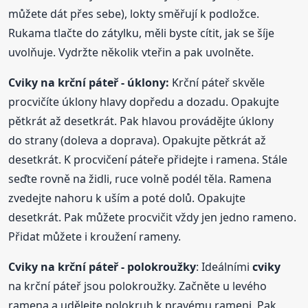
můžete dát přes sebe), lokty směřují k podložce.
Rukama tlačte do zátylku, měli byste cítit, jak se šíje
uvolňuje. Vydržte několik vteřin a pak uvolněte.
Cviky
na krční páteř - úklony:
Krční páteř skvěle
procvičíte úklony hlavy dopředu a dozadu. Opakujte
pětkrát až desetkrát. Pak hlavou provádějte úklony
do strany (doleva a doprava). Opakujte pětkrát až
desetkrát. K procvičení páteře přidejte i ramena. Stále
seďte rovně na židli, ruce volně podél těla. Ramena
zvedejte nahoru k uším a poté dolů. Opakujte
desetkrát. Pak můžete procvičit vždy jen jedno rameno.
Přidat můžete i kroužení rameny.
Cviky
na krční páteř - polokroužky
: Ideálními
cviky
na krční páteř jsou polokroužky. Začněte u levého
ramena a udělejte polokruh k pravému rameni. Pak