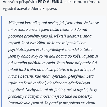
Ve svém příspěvku
PRO ALENKU.
se k tomuto tématu
vyjádřil uživatel Alena Filipová.
Milá paní Veroniko, ani nevíte, jak jsem ráda, že jste se
mi ozvala. Konečně jsem našla někoho, kdo má
podobné problémy jako já. Někteří doktoři si snad
mysleli, že si vymýšlím, dokonce mi poslali i na
psychiatrii. Jsem však nepřítelkyní chem.léků, takže
jsem ty oblbováky co mi dali hodila do koše. Já jsem si
od samého počátku myslela, že to bude od páteře.Od
mládí totiž trpím na bolesti páteře, a to jak krční, tak
hlavně bederní, kde mám vyhřezlou
plotýnku
. Léta
trpím na časté močení, ale všechna vyšetření byla
negativní. Nezbývalo mi nic jiného, než si myslet, že ty
problémy s častým močením jsou také od bederky.
Prostudovala jsem si, že páteř je propojena se všemi