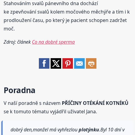
Stahováním svalů pánevního dna dochází
ke zpevňování svalů kolem močového měchýře a tím i k
prodloužení času, po který je pacient schopen zadržet
moč.
Zdroj: článek
Co na dobré sperma
Poradna
V naší poradně s názvem
PŘÍČINY OTÉKÁNÍ KOTNÍKŮ
se k tomuto tématu vyjádřil uživatel Jana.
dobrý den,manžel má vyhřezlou
plotýnku
.Byl 10 dní v