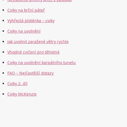
Cviky na krční páteř
Vyhřezlá ploténka – cviky
Cviky na uvolnění
Jak uvolnit zaražené větry rychle
Vhodné cvičení pro těhotné
Cviky na uvolnění karpálního tunelu
FAQ – Nejčastější dotazy
Cviky 2. díl
Cviky McKenzie