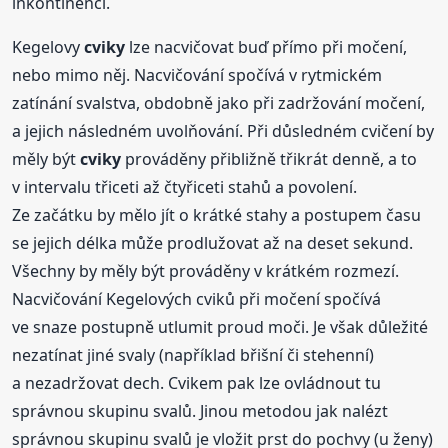
inkontinencí.
Kegelovy
cviky
lze nacvičovat buď přímo při močení,
nebo mimo něj. Nacvičování spočívá v rytmickém
zatínání svalstva, obdobně jako při zadržování močení,
a jejich následném uvolňování. Při důsledném cvičení by
měly být
cviky
prováděny přibližně třikrát denně, a to
v intervalu třiceti až čtyřiceti stahů a povolení.
Ze začátku by mělo jít o krátké stahy a postupem času
se jejich délka může prodlužovat až na deset sekund.
Všechny by měly být prováděny v krátkém rozmezí.
Nacvičování Kegelových cviků při močení spočívá
ve snaze postupně utlumit proud moči. Je však důležité
nezatínat jiné svaly (například břišní či stehenní)
a nezadržovat dech. Cvikem pak lze ovládnout tu
správnou skupinu svalů. Jinou metodou jak nalézt
správnou skupinu svalů je vložit prst do pochvy (u ženy)