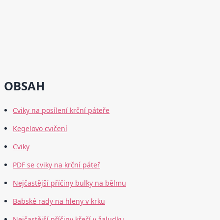
OBSAH
Cviky na posílení krční páteře
Kegelovo cvičení
Cviky
PDF se cviky na krční páteř
Nejčastější příčiny bulky na bělmu
Babské rady na hleny v krku
Nejčastější příčiny křečí v žaludku