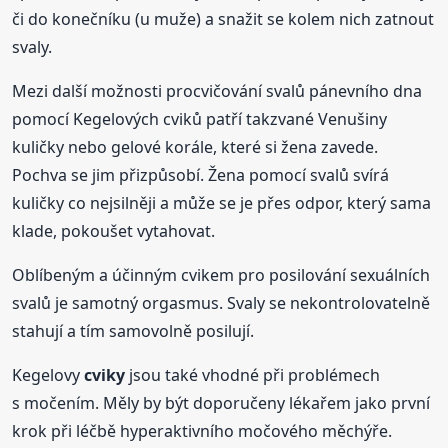
či do konečníku (u muže) a snažit se kolem nich zatnout
svaly.
Mezi další možnosti procvičování svalů pánevního dna
pomocí Kegelových cviků patří takzvané Venušiny
kuličky nebo gelové korále, které si žena zavede.
Pochva se jim přizpůsobí. Žena pomocí svalů svírá
kuličky co nejsilněji a může se je přes odpor, který sama
klade, pokoušet vytahovat.
Oblíbeným a účinným cvikem pro posilování sexuálních
svalů je samotný orgasmus. Svaly se nekontrolovatelně
stahují a tím samovolně posilují.
Kegelovy
cviky
jsou také vhodné při problémech
s močením. Měly by být doporučeny lékařem jako první
krok při léčbě hyperaktivního močového měchýře.