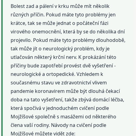
Bolest zad a pálení v krku může mít několik
různých příčin. Pokud máte tyto problémy jen
krátce, tak se může jednat o počáteční fázi
virového onemocnění, která by se do několika dní
projevilo. Pokud máte tyto problémy dlouhodobě,
tak může jít o neurologický problém, kdy je
utlačován některý krční nerv. K prokázání této
příčiny bude zapotřebí provést dvě vyšetření -
neurologické a ortopedické. Vzhledem k
současnému stavu ve zdravotnictví vlivem
pandemie koronavirem může být dlouhá čekací
doba na tato vyšetření, takže zbývá domácí léčba,
která spočívá v jednoduchém cvičení podle
Mojžíšové společně s masážemi od některého
člena vaší rodiny. Návody na cvičení podle
Mojžíšové můžete vidět zde: