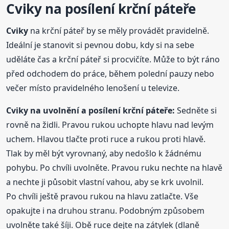
Cviky
na posílení krční páteře
Cviky
na krční páteř by se měly provádět pravidelně.
Ideální je stanovit si pevnou dobu, kdy si na sebe
uděláte čas a krční páteř si procvičíte. Může to být ráno
před odchodem do práce, během polední pauzy nebo
večer místo pravidelného lenošení u televize.
Cviky
na uvolnění a posílení krční páteře:
Sedněte si
rovně na židli. Pravou rukou uchopte hlavu nad levým
uchem. Hlavou tlačte proti ruce a rukou proti hlavě.
Tlak by měl být vyrovnaný, aby nedošlo k žádnému
pohybu. Po chvíli uvolněte. Pravou ruku nechte na hlavě
a nechte ji působit vlastní vahou, aby se krk uvolnil.
Po chvíli ještě pravou rukou na hlavu zatlačte. Vše
opakujte i na druhou stranu. Podobným způsobem
uvolněte také šíji. Obě ruce dejte na zátylek (dlaně