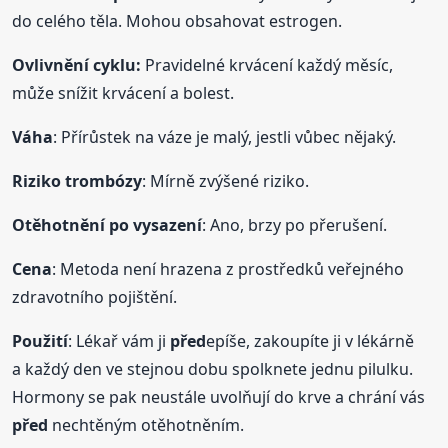
do celého těla. Mohou obsahovat estrogen.
Ovlivnění cyklu:
Pravidelné krvácení každý měsíc,
může snížit krvácení a bolest.
Váha
: Přírůstek na váze je malý, jestli vůbec nějaký.
Riziko trombózy
: Mírně zvýšené riziko.
Otěhotnění po vysazení
: Ano, brzy po přerušení.
Cena
: Metoda není hrazena z prostředků veřejného
zdravotního pojištění.
Použití
: Lékař vám ji
před
epíše, zakoupíte ji v lékárně
a každý den ve stejnou dobu spolknete jednu pilulku.
Hormony se pak neustále uvolňují do krve a chrání vás
před
nechtěným otěhotněním.