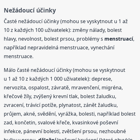
Nežádoucí účinky
Časté nežádoucí účinky (mohou se vyskytnout u 1 až
10 z každých 100 uživatelek): změny nálady, bolest
hlavy, nevolnost, bolest prsou, problémy s
menstruací
,
například nepravidelná menstruace, vynechání
menstruace.
Málo časté nežádoucí účinky (mohou se vyskytnout
u 1 až 10 z každých 1 000 uživatelek): deprese,
nervozita, ospalost, závratě, mravenčení, migréna,
křečové žíly, zvýšený krevní tlak, bolest žaludku,
zvracení, trávicí potíže, plynatost, zánět žaludku,
průjem, akné, svědění, vyrážka, bolesti, například bolest
zad, končetin, svalové křeče, kvasinkové poševní
infekce, pánevní bolesti, zvětšení prsou, nezhoubné
bulky v prsou,
děložní
/poševní krvácení (které obvykle