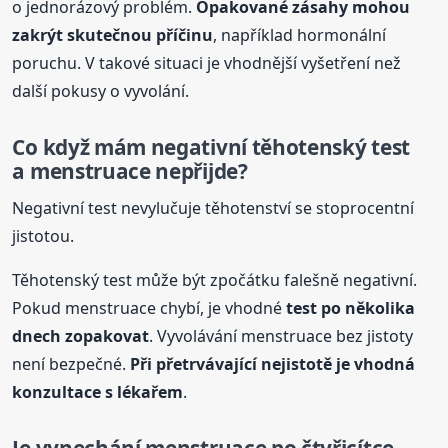
o jednorázový problém.
Opakované zásahy mohou
zakrýt skutečnou příčinu
, například hormonální
poruchu. V takové situaci je vhodnější vyšetření než
další pokusy o vyvolání.
Co když mám negativní těhotenský test
a menstruace nepřijde?
Negativní test nevylučuje těhotenství se stoprocentní
jistotou.
Těhotenský test může být zpočátku falešně negativní.
Pokud menstruace chybí, je vhodné
test po několika
dnech zopakovat
. Vyvolávání menstruace bez jistoty
není bezpečné.
Při přetrvávající nejistotě je vhodná
konzultace s lékařem
.
Je vynechání menstruace po čtyřicítce