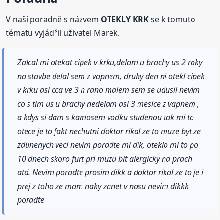
V naší poradně s názvem
OTEKLY KRK
se k tomuto
tématu vyjádřil uživatel Marek.
Zalcal mi otekat cipek v krku,delam u brachy us 2 roky
na stavbe delal sem z vapnem, druhy den ni otekl cipek
v krku asi cca ve 3 h rano malem sem se udusil nevim
co s tim us u brachy nedelam asi 3 mesice z vapnem ,
a kdys si dam s kamosem vodku studenou tak mi to
otece je to fakt nechutni doktor rikal ze to muze byt ze
zdunenych veci nevim poradte mi dik, oteklo mi to po
10 dnech skoro furt pri muzu bit alergicky na prach
atd. Nevim poradte prosim dikk a doktor rikal ze to je i
prej z toho ze mam naky zanet v nosu nevim dikkk
poradte