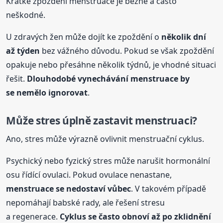
Krátké zpoždění menstruace je běžné a často
neškodné.
U zdravých žen může dojít ke zpoždění o
několik dní
až týden
bez vážného důvodu. Pokud se však zpoždění
opakuje nebo přesáhne několik týdnů, je vhodné situaci
řešit.
Dlouhodobé vynechávání menstruace by
se nemělo ignorovat
.
Může stres úplně zastavit menstruaci?
Ano, stres může výrazně ovlivnit menstruační cyklus.
Psychický nebo fyzický stres může narušit hormonální
osu řídící ovulaci. Pokud ovulace nenastane,
menstruace se nedostaví vůbec
. V takovém případě
nepomáhají babské rady, ale řešení stresu
a regenerace.
Cyklus se často obnoví až po zklidnění