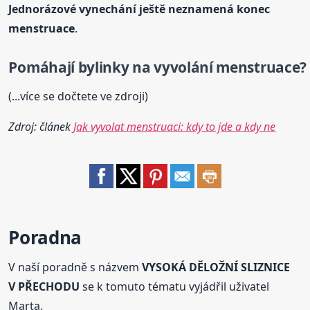
Jednorázové vynechání ještě neznamená konec
menstruace
.
Pomáhají bylinky na vyvolání menstruace?
(...více se dočtete ve zdroji)
Zdroj: článek
Jak vyvolat menstruaci: kdy to jde a kdy ne
Poradna
V naší poradně s názvem
VYSOKÁ DĚLOŽNÍ SLIZNICE
V PŘECHODU
se k tomuto tématu vyjádřil uživatel
Marta.