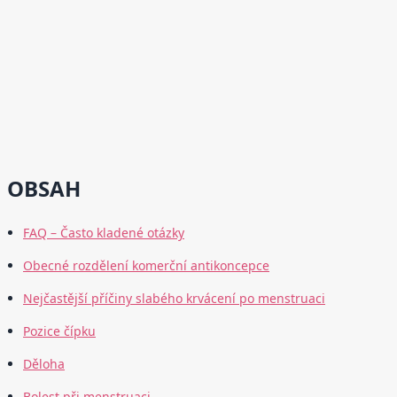
OBSAH
FAQ – Často kladené otázky
Obecné rozdělení komerční antikoncepce
Nejčastější příčiny slabého krvácení po menstruaci
Pozice čípku
Děloha
Bolest při menstruaci