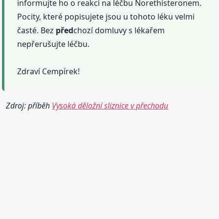
informujte ho o reakci na léčbu Norethisteronem.
Pocity, které popisujete jsou u tohoto léku velmi
časté. Bez
před
chozí domluvy s lékařem
nepřerušujte léčbu.
Zdraví Cempírek!
Zdroj: příběh
Vysoká děložní sliznice v přechodu