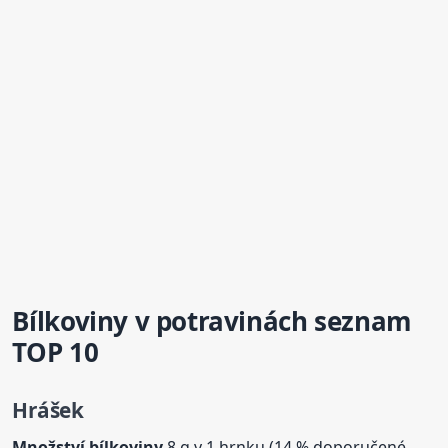
Bílkoviny v potravinách seznam
TOP 10
Hrášek
Množství bílkoviny
8 g v 1 hrnku (14 % doporučené