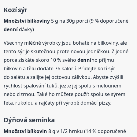
Kozí sýr
Množství bílkoviny
5 g na 30g porci (9 % doporučené
denní
dávky)
Všechny mléčné výrobky jsou bohaté na bílkoviny, ale
tento sýr je skutečnou proteinovou jedničkou. Z jedné
porce získáte skoro 10 % svého
denní
ho příjmu
bílkovin a tělu dodáte 76 kalorií. Přidejte kozí sýr
do salátu a zalijte jej octovou zálivkou. Abyste zvýšili
rychlost spalování tuků, jezte jej spolu s melounem
nebo cizrnou. Také ho můžete použít spolu se sýrem
feta, rukolou a rajčaty při výrobě domácí pizzy.
Dýňová semínka
Množství bílkovin
8 g v 1/2 hrnku (14 % doporučené