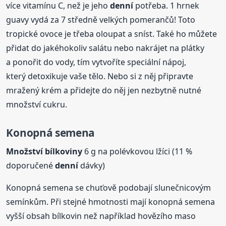
více vitamínu C, než je jeho
denní
potřeba. 1 hrnek
guavy vydá za 7 středně velkých pomerančů! Toto
tropické ovoce je třeba oloupat a sníst. Také ho můžete
přidat do jakéhokoliv salátu nebo nakrájet na plátky
a ponořit do vody, tím vytvoříte speciální nápoj,
který detoxikuje vaše tělo. Nebo si z něj připravte
mražený krém a přidejte do něj jen nezbytně nutné
množství cukru.
Konopná semena
Množství bílkoviny
6 g na polévkovou lžíci (11 %
doporučené
denní
dávky)
Konopná semena se chuťově podobají slunečnicovým
semínkům. Při stejné hmotnosti mají konopná semena
vyšší obsah bílkovin než například hovězího maso