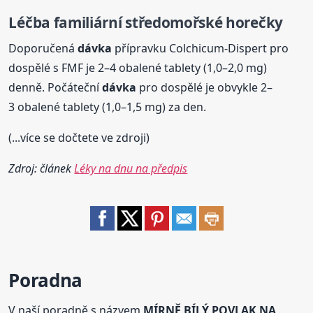
Léčba familiární středomořské horečky
Doporučená
dávka
přípravku Colchicum-Dispert pro
dospělé s FMF je 2–4 obalené tablety (1,0–2,0 mg)
denně. Počáteční
dávka
pro dospělé je obvykle 2–
3 obalené tablety (1,0–1,5 mg) za den.
(...více se dočtete ve zdroji)
Zdroj: článek
Léky na dnu na předpis
Poradna
V naší poradně s názvem
MÍRNĚ BÍLÝ POVLAK NA