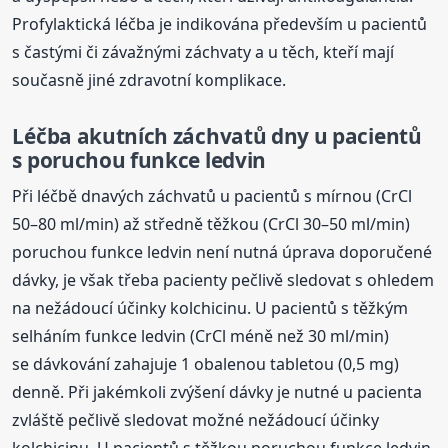
Profylaktická léčba je indikována především u pacientů
s častými či závažnými záchvaty a u těch, kteří mají
současně jiné zdravotní komplikace.
Léčba akutních záchvatů dny u pacientů
s poruchou funkce ledvin
Při léčbě dnavých záchvatů u pacientů s mírnou (CrCl
50–80 ml/min) až středně těžkou (CrCl 30–50 ml/min)
poruchou funkce ledvin není nutná úprava doporučené
dávky, je však třeba pacienty pečlivě sledovat s ohledem
na nežádoucí účinky kolchicinu. U pacientů s těžkým
selháním funkce ledvin (CrCl méně než 30 ml/min)
se dávkování zahajuje 1 obalenou tabletou (0,5 mg)
denně. Při jakémkoli zvýšení dávky je nutné u pacienta
zvláště pečlivě sledovat možné nežádoucí účinky
kolchicinu. U pacientů s těžkou poruchou funkce ledvin