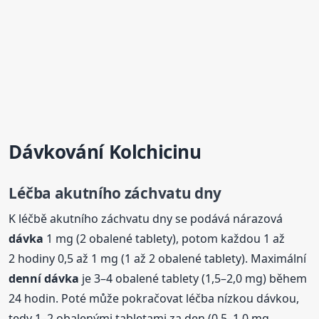
Dávkování Kolchicinu
Léčba akutního záchvatu dny
K léčbě akutního záchvatu dny se podává nárazová
dávka
1 mg (2 obalené tablety), potom každou 1 až
2 hodiny 0,5 až 1 mg (1 až 2 obalené tablety). Maximální
denní
dávka
je 3–4 obalené tablety (1,5–2,0 mg) během
24 hodin. Poté může pokračovat léčba nízkou dávkou,
tedy 1–2 obalenými tabletami za den (0,5–1,0 mg