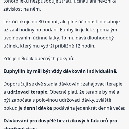
tohoto léku nezpůsobuje ztrátu účinku ani nevzniká
závislost na něm.
Lék účinkuje do 30 minut, ale plné účinnosti dosahuje
až za 4 hodiny po podání. Euphyllin je lék s pomalým
uvolňováním účinné látky. To mu dává dlouhodobý
účinek, který mu vydrží přibližně 12 hodin.
Zde je několik obecných pokynů:
Euphyllin by měl být vždy dávkován individuálně.
Doporučují se dvě stadia dávkování: zahajovací terapie
a
udržovací terapie
. Obecně platí, že terapie by měla
být započata s polovinou udržovací dávky, zvláště
pokud je
denní
dávka
podávána jedenkrát denně večer.
Dávkování pro dospělé bez rizikových faktorů pro
zhoršený stav: