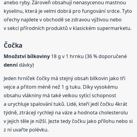
anebo ryby. Zároveň obsahují nenasycenou mastnou
kyselinu, která je velmi dobrá pro fungování srdce. Tyto
ořechy najdete v obchodě se zdravou výživou nebo
v sekci přírodních produktů v klasickém supermarketu.
Čočka
Množství bílkoviny
18 g v 1 hrnku (36 % doporučené
denní
dávky)
Jeden hrníček čočky má stejný obsah bílkovin jako tři
vejce a přitom méně než 1 g tuku. Díky vysokému
obsahu vlákniny má také velkou sytící schopnost
a urychluje spalování tuků. Lidé, kteří jedí čočku 4krát
týdně, ztrácejí rychleji na váze a hodnota cholesterolu
v jejich těle je nižší. Jezte tedy čočku jako přílohu nebo si
z ní uvařte polévku.