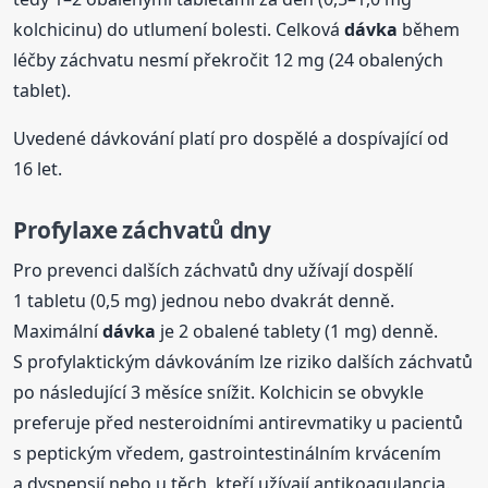
kolchicinu) do utlumení bolesti. Celková
dávka
během
léčby záchvatu nesmí překročit 12 mg (24 obalených
tablet).
Uvedené dávkování platí pro dospělé a dospívající od
16 let.
Profylaxe záchvatů dny
Pro prevenci dalších záchvatů dny užívají dospělí
1 tabletu (0,5 mg) jednou nebo dvakrát denně.
Maximální
dávka
je 2 obalené tablety (1 mg) denně.
S profylaktickým dávkováním lze riziko dalších záchvatů
po následující 3 měsíce snížit. Kolchicin se obvykle
preferuje před nesteroidními antirevmatiky u pacientů
s peptickým vředem, gastrointestinálním krvácením
a dyspepsií nebo u těch, kteří užívají antikoagulancia.