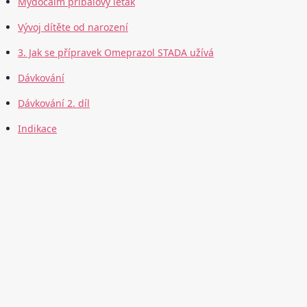
Mydocalm příbalový leták
Vývoj dítěte od narození
3. Jak se přípravek Omeprazol STADA užívá
Dávkování
Dávkování 2. díl
Indikace