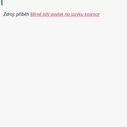
Zdroj: příběh
Mírně bílý povlak na jazyku kojence