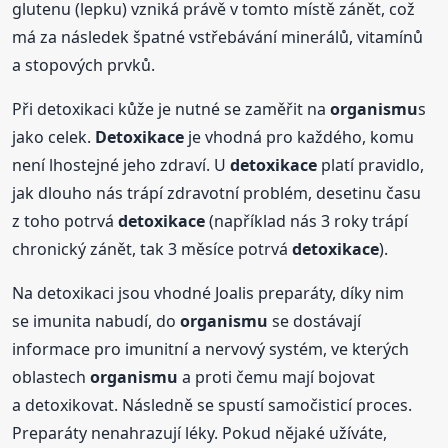
glutenu (lepku) vzniká právě v tomto místě zánět, což
má za následek špatné vstřebávání minerálů, vitamínů
a stopových prvků.
Při detoxikaci kůže je nutné se zaměřit na
organismu
s
jako celek.
Detoxikace
je vhodná pro každého, komu
není lhostejné jeho zdraví. U
detoxikace
platí pravidlo,
jak dlouho nás trápí zdravotní problém, desetinu času
z toho potrvá
detoxikace
(například nás 3 roky trápí
chronický zánět, tak 3 měsíce potrvá
detoxikace
).
Na detoxikaci jsou vhodné Joalis preparáty, díky nim
se imunita nabudí, do
organismu
se dostávají
informace pro imunitní a nervový systém, ve kterých
oblastech
organismu
a proti čemu mají bojovat
a detoxikovat. Následně se spustí samočisticí proces.
Preparáty nenahrazují léky. Pokud nějaké užíváte,