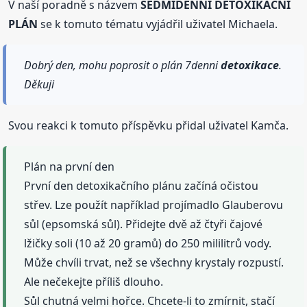
V naší poradně s názvem
SEDMIDENNÍ DETOXIKAČNÍ
PLÁN
se k tomuto tématu vyjádřil uživatel Michaela.
Dobrý den, mohu poprosit o plán 7denni
detoxikace
.
Děkuji
Svou reakci k tomuto příspěvku přidal uživatel Kamča.
Plán na první den
První den detoxikačního plánu začíná očistou
střev. Lze použít například projímadlo Glauberovu
sůl (epsomská sůl). Přidejte dvě až čtyři čajové
lžičky soli (10 až 20 gramů) do 250 mililitrů vody.
Může chvíli trvat, než se všechny krystaly rozpustí.
Ale nečekejte příliš dlouho.
Sůl chutná velmi hořce. Chcete-li to zmírnit, stačí