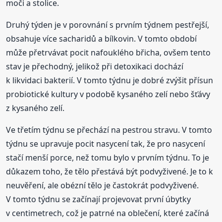
moči a stolice.
Druhý týden je v porovnání s prvním týdnem pestřejší,
obsahuje více sacharidů a bílkovin. V tomto období
může přetrvávat pocit nafouklého břicha, ovšem tento
stav je přechodný, jelikož při detoxikaci dochází
k likvidaci bakterií. V tomto týdnu je dobré zvýšit přísun
probiotické kultury v podobě kysaného zelí nebo šťávy
z kysaného zelí.
Ve třetím týdnu se přechází na pestrou stravu. V tomto
týdnu se upravuje pocit nasycení tak, že pro nasycení
stačí menší porce, než tomu bylo v prvním týdnu. To je
důkazem toho, že tělo přestává být podvyživené. Je to k
neuvěření, ale obézní tělo je častokrát podvyživené.
V tomto týdnu se začínají projevovat první úbytky
v centimetrech, což je patrné na oblečení, které začíná