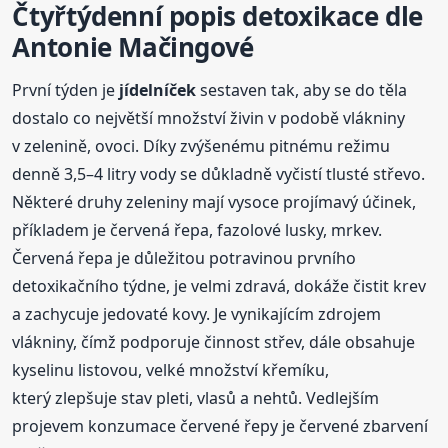
Čtyřtýdenní popis
detoxikace
dle
Antonie Mačingové
První týden je
jídelníček
sestaven tak, aby se do těla
dostalo co největší množství živin v podobě vlákniny
v zelenině, ovoci. Díky zvýšenému pitnému režimu
denně 3,5–4 litry vody se důkladně vyčistí tlusté střevo.
Některé druhy zeleniny mají vysoce projímavý účinek,
příkladem je červená řepa, fazolové lusky, mrkev.
Červená řepa je důležitou potravinou prvního
detoxikačního týdne, je velmi zdravá, dokáže čistit krev
a zachycuje jedovaté kovy. Je vynikajícím zdrojem
vlákniny, čímž podporuje činnost střev, dále obsahuje
kyselinu listovou, velké množství křemíku,
který zlepšuje stav pleti, vlasů a nehtů. Vedlejším
projevem konzumace červené řepy je červené zbarvení