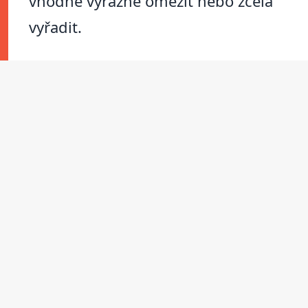
vhodné výrazně omezit nebo zcela
vyřadit.