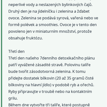
neperlivé vody a neslazených bylinkových čajů.
Druhý den je na jídelníčku i zelenina a žďabet
ovoce. Zelenina se podává syrová, vařená nebo ve
formě polévek a smoothies. Ovoce je v tento den
povoleno jen v miniaturním množství, protože
obsahuje fruktózu.
Třetí den
Třetí den našeho 7denního detoxikačního plánu
patří vyvážené zásadité stravě. Polovinu talíře
bude tvořit zásodotvorná zelenina. K tomu
přidejte dostatek bílkovin (20 až 35 gramů čisté
bílkoviny na hlavní jídlo) v podobě ryb a ořechů.
Ryby připravujte v troubě nebo na kontaktním
grilu.
Během dne vytvořte tři talíře, které postupně