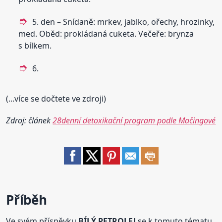
5. den – Snídaně: mrkev, jablko, ořechy, hrozinky,
med. Oběd: prokládaná cuketa. Večeře: brynza
s bílkem.
6.
(...více se dočtete ve zdroji)
Zdroj: článek
28denní detoxikační program podle Mačingové
Příběh
Ve svém příspěvku
BÍLÝ PETROLEJ
se k tomuto tématu