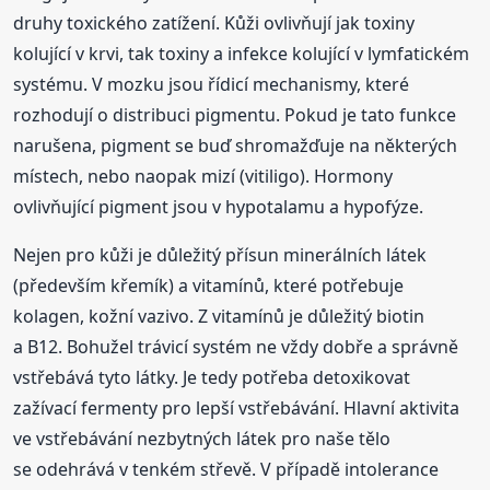
druhy toxického zatížení. Kůži ovlivňují jak toxiny
kolující v krvi, tak toxiny a infekce kolující v lymfatickém
systému. V mozku jsou řídicí mechanismy, které
rozhodují o distribuci pigmentu. Pokud je tato funkce
narušena, pigment se buď shromažďuje na některých
místech, nebo naopak mizí (vitiligo). Hormony
ovlivňující pigment jsou v hypotalamu a hypofýze.
Nejen pro kůži je důležitý přísun minerálních látek
(především křemík) a vitamínů, které potřebuje
kolagen, kožní vazivo. Z vitamínů je důležitý biotin
a B12. Bohužel trávicí systém ne vždy dobře a správně
vstřebává tyto látky. Je tedy potřeba detoxikovat
zažívací fermenty pro lepší vstřebávání. Hlavní aktivita
ve vstřebávání nezbytných látek pro naše tělo
se odehrává v tenkém střevě. V případě intolerance