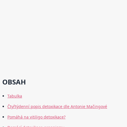
OBSAH
Tabulka
Čtyřtýdenní popis detoxikace dle Antonie Mačingové
Pomáhá na vitiligo detoxikace?