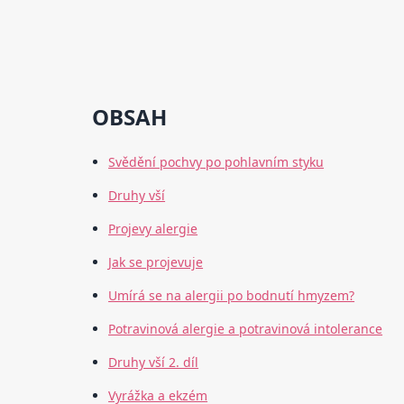
OBSAH
Svědění pochvy po pohlavním styku
Druhy vší
Projevy alergie
Jak se projevuje
Umírá se na alergii po bodnutí hmyzem?
Potravinová alergie a potravinová intolerance
Druhy vší 2. díl
Vyrážka a ekzém