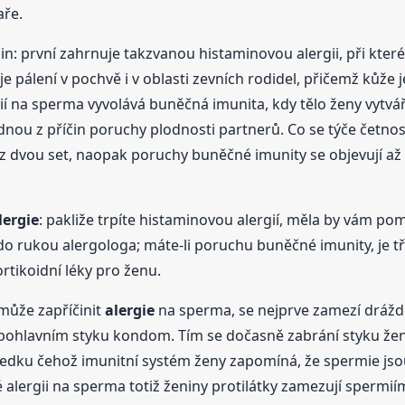
aře.
n: první zahrnuje takzvanou histaminovou alergii, při které 
 pálení v pochvě i v oblasti zevních rodidel, přičemž kůže j
ií na sperma vyvolává buněčná imunita, kdy tělo ženy vytvář
nou z příčin poruchy plodnosti partnerů. Co se týče četnos
y z dvou set, naopak poruchy buněčné imunity se objevují až
lergie
: pakliže trpíte histaminovou alergií, měla by vám p
do rukou alergologa; máte-li poruchu buněčné imunity, je tř
tikoidní léky pro ženu.
může zapříčinit
alergie
na sperma, se nejprve zamezí drážd
pohlavním styku kondom. Tím se dočasně zabrání styku ženina
edku čehož imunitní systém ženy zapomíná, že spermie jsou
 alergii na sperma totiž ženiny protilátky zamezují spermi