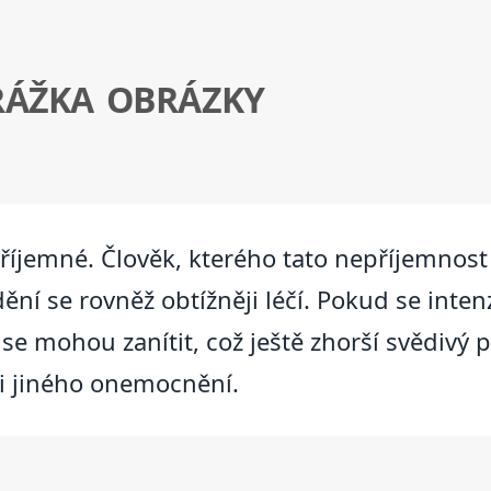
RÁŽKA OBRÁZKY
příjemné. Člověk, kterého tato nepříjemnost
ění se rovněž obtížněji léčí. Pokud se int
se mohou zanítit, což ještě zhorší svědivý 
 i jiného onemocnění.