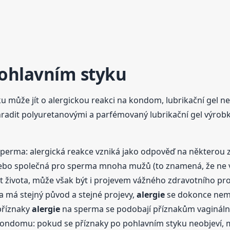
ohlavním styku
u může jít o alergickou reakci na kondom, lubrikační gel n
radit polyuretanovými a parfémovaný lubrikační gel výrobk
perma: alergická reakce vzniká jako odpověď na některou z 
nebo společná pro sperma mnoha mužů (to znamená, že ne
života, může však být i projevem vážného zdravotního pro
 má stejný původ a stejné projevy,
alergie
se dokonce nemus
příznaky
alergie
na sperma se podobají příznakům vaginálních
m kondomu: pokud se příznaky po pohlavním styku neobjeví, 