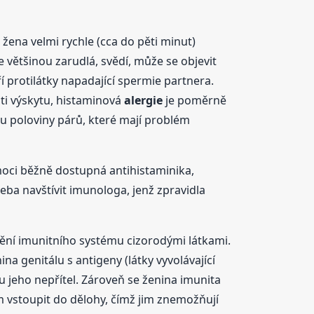
žena velmi rychle (cca do pěti minut)
e většinou zarudlá, svědí, může se objevit
í protilátky napadající spermie partnera.
ti výskytu, histaminová
alergie
je poměrně
 u poloviny párů, které mají problém
omoci běžně dostupná antihistaminika,
eba navštívit imunologa, jenž zpravidla
ění imunitního systému cizorodými látkami.
 genitálu s antigeny (látky vyvolávající
 jeho nepřítel. Zároveň se ženina imunita
ím vstoupit do dělohy, čímž jim znemožňují