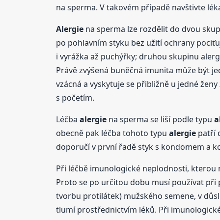
na sperma. V takovém případě navštivte lék
Alergie
na sperma lze rozdělit do dvou skupi
po pohlavním styku bez užití ochrany pociťuje
i vyrážka až puchýřky; druhou skupinu alerg
Právě zvýšená buněčná imunita může být jed
vzácná a vyskytuje se přibližně u jedné žen
s početím.
Léčba
alergie
na sperma se liší podle typu
a
obecně pak léčba tohoto typu
alergie
patří 
doporučí v první řadě styk s kondomem a kor
Při léčbě imunologické neplodnosti, kterou 
Proto se po určitou dobu musí používat při 
tvorbu protilátek) mužského semene, v důsl
tlumí prostřednictvím léků. Při imunologické