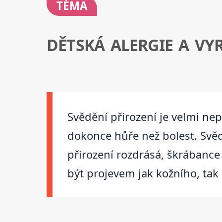
TÉMA
DĚTSKÁ ALERGIE A VY
Svědění přirození je velmi ne
dokonce hůře než bolest. Svěd
přirození rozdrásá, škrábance 
být projevem jak kožního, tak