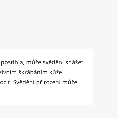
 postihla, může svědění snášet
enzivním škrábáním kůže
pocit. Svědění přirození může