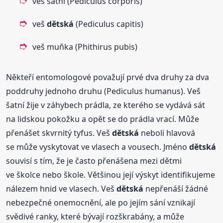
veš šatní (Pediculus corporis)
veš
dětská
(Pediculus capitis)
veš muňka (Phithirus pubis)
Někteří entomologové považují prvé dva druhy za dva
poddruhy jednoho druhu (Pediculus humanus). Veš
šatní žije v záhybech prádla, ze kterého se vydává sát
na lidskou pokožku a opět se do prádla vrací. Může
přenášet skvrnitý tyfus. Veš
dětská
neboli hlavová
se může vyskytovat ve vlasech a vousech. Jméno
dětská
souvisí s tím, že je často přenášena mezi dětmi
ve školce nebo škole. Většinou její výskyt identifikujeme
nálezem hnid ve vlasech. Veš
dětská
nepřenáší žádné
nebezpečné onemocnění, ale po jejím sání vznikají
svědivé ranky, které bývají rozškrabány, a může