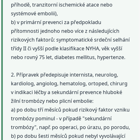
příhodě, tranzitorní ischemické atace nebo
systémové embolii),
b) v primární prevenci za předpokladu
přítomnosti jednoho nebo více z následujících
rizikových faktorů: symptomatické srdeční selhání
třídy II či vyšší podle klasifikace NYHA, věk vyšší
nebo rovný 75 let, diabetes mellitus, hypertenze.
2. Přípravek předepisuje internista, neurolog,
kardiolog, angiolog, hematolog, ortoped, chirurg
v indikaci léčby a sekundární prevence hluboké
žilní trombózy nebo plicní embolie:
a) po dobu tří měsíců pokud rizikový faktor vzniku
trombózy pominul - v případě "sekundární
trombózy", např. po operaci, po úrazu, po porodu,
b) po dobu šesti měsíců pokud nebyl vyvolávající