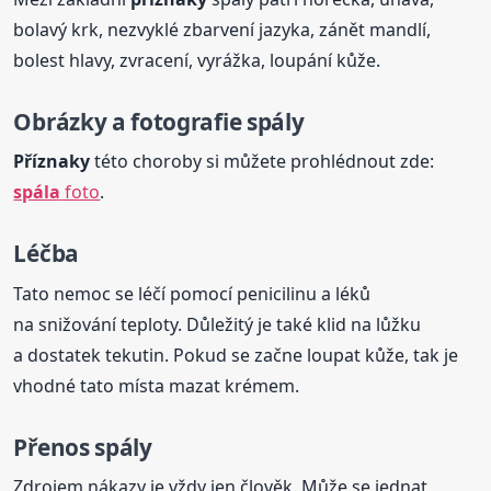
bolavý krk, nezvyklé zbarvení jazyka, zánět mandlí,
bolest hlavy, zvracení, vyrážka, loupání kůže.
Obrázky a fotografie spály
Příznaky
této choroby si můžete prohlédnout zde:
spála
foto
.
Léčba
Tato nemoc se léčí pomocí penicilinu a léků
na snižování teploty. Důležitý je také klid na lůžku
a dostatek tekutin. Pokud se začne loupat kůže, tak je
vhodné tato místa mazat krémem.
Přenos spály
Zdrojem nákazy je vždy jen člověk. Může se jednat