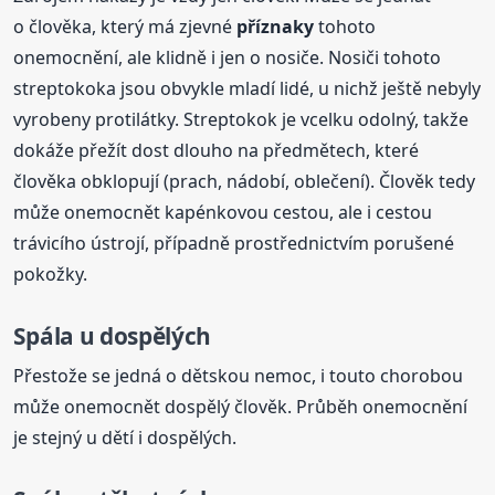
o člověka, který má zjevné
příznaky
tohoto
onemocnění, ale klidně i jen o nosiče. Nosiči tohoto
streptokoka jsou obvykle mladí lidé, u nichž ještě nebyly
vyrobeny protilátky. Streptokok je vcelku odolný, takže
dokáže přežít dost dlouho na předmětech, které
člověka obklopují (prach, nádobí, oblečení). Člověk tedy
může onemocnět kapénkovou cestou, ale i cestou
trávicího ústrojí, případně prostřednictvím porušené
pokožky.
Spála
u dospělých
Přestože se jedná o dětskou nemoc, i touto chorobou
může onemocnět dospělý člověk. Průběh onemocnění
je stejný u dětí i dospělých.