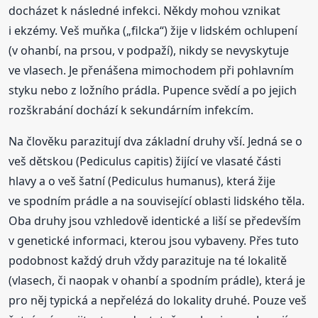
docházet k následné infekci. Někdy mohou vznikat
i ekzémy. Veš muňka („filcka“) žije v lidském ochlupení
(v ohanbí, na prsou, v podpaží), nikdy se nevyskytuje
ve vlasech. Je přenášena mimochodem při pohlavním
styku nebo z ložního prádla. Pupence svědí a po jejich
rozškrabání dochází k sekundárním infekcím.
Na člověku parazitují dva základní druhy vší. Jedná se o
veš dětskou (Pediculus capitis) žijící ve vlasaté části
hlavy a o veš šatní (Pediculus humanus), která žije
ve spodním prádle a na související oblasti lidského těla.
Oba druhy jsou vzhledově identické a liší se především
v genetické informaci, kterou jsou vybaveny. Přes tuto
podobnost každý druh vždy parazituje na té lokalitě
(vlasech, či naopak v ohanbí a spodním prádle), která je
pro něj typická a nepřelézá do lokality druhé. Pouze veš