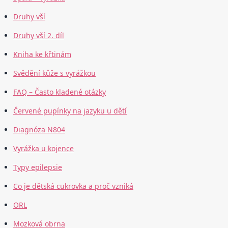
Druhy vší
Druhy vší 2. díl
Kniha ke křtinám
Svědění kůže s vyrážkou
FAQ – Často kladené otázky
Červené pupínky na jazyku u dětí
Diagnóza N804
Vyrážka u kojence
Typy epilepsie
Co je dětská cukrovka a proč vzniká
ORL
Mozková obrna