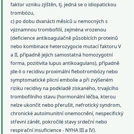
faktor vzniku zjištěn, tj. jedná se o idiopatickou
trombózu,
c) po dobu dvanácti měsíců u nemocných s
významnou trombofilií, zejména vrozenou
(deficience antikoagulačně působících proteinů
nebo kombinace heterozygocie mutací faktoru V
a II, případně jejich samostatná homozygotní
forma, pozitivita lupus antikoagulans), případně
jde-li o recidivu proximální flebotrombózy nebo
symptomatické plicní embolie a při zvýšeném
riziku recidivy na podkladě získaného, trvajícího
trombofilního stavu (hormonální léčba, kterou
nelze ukončit nebo přerušit, nefrotický syndrom,
chronické autoimunitní onemocnění, nespecifický
střevní zánět, pokročilé stavy srdeční nebo
respirační insuficience - NYHA III a IV).