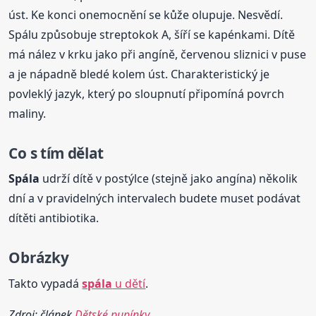
úst. Ke konci onemocnění se kůže olupuje. Nesvědí.
Spálu způsobuje streptokok A, šíří se kapénkami. Dítě
má nález v krku jako při angíně, červenou sliznici v puse
a je nápadně bledé kolem úst. Charakteristický je
povleklý jazyk, který po sloupnutí připomíná povrch
maliny.
Co s tím dělat
Spála
udrží dítě v postýlce (stejně jako angína) několik
dní a v pravidelných intervalech budete muset podávat
dítěti antibiotika.
Obrázky
Takto vypadá
spála
u dětí
.
Zdroj: článek
Dětské pupínky