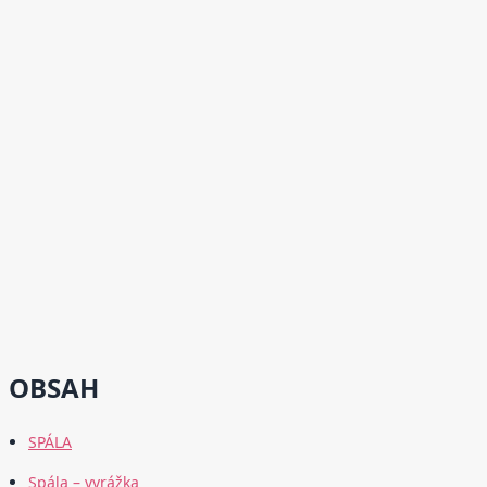
OBSAH
SPÁLA
Spála – vyrážka