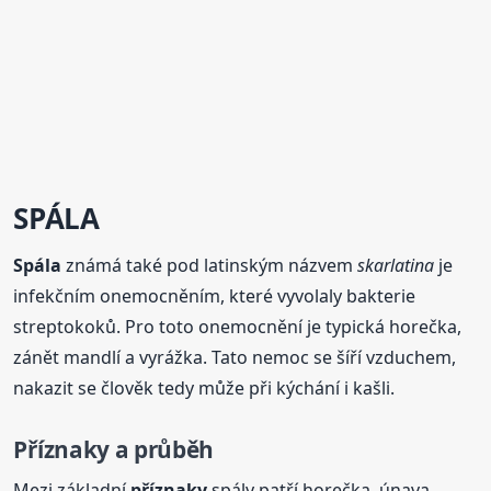
SPÁLA
Spála
známá také pod latinským názvem
skarlatina
je
infekčním onemocněním, které vyvolaly bakterie
streptokoků. Pro toto onemocnění je typická horečka,
zánět mandlí a vyrážka. Tato nemoc se šíří vzduchem,
nakazit se člověk tedy může při kýchání i kašli.
Příznaky
a průběh
Mezi základní
příznaky
spály patří horečka, únava,