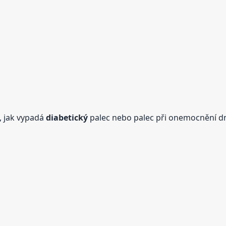
, jak vypadá
diabetický
palec nebo palec při onemocnění d