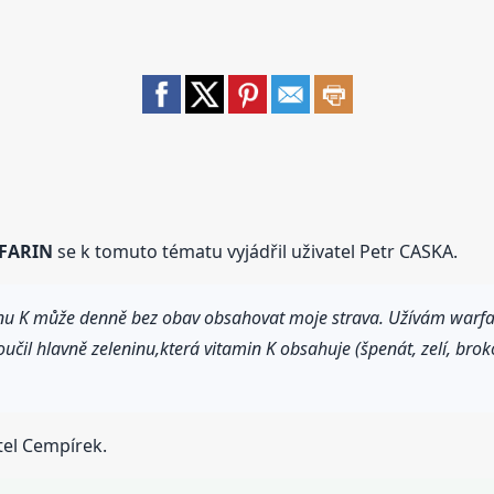
RFARIN
se k tomuto tématu vyjádřil uživatel Petr CASKA.
u K může denně bez obav obsahovat moje strava. Užívám warfarin
učil hlavně zeleninu,která vitamin K obsahuje (špenát, zelí, broko
tel Cempírek.