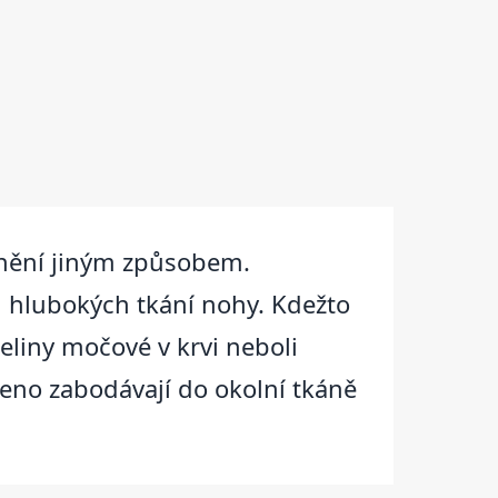
nění jiným způsobem.
i hlubokých tkání nohy. Kdežto
eliny močové v krvi neboli
čeno zabodávají do okolní tkáně