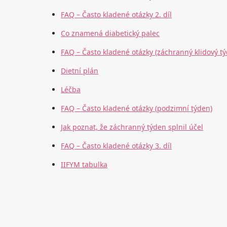
FAQ – Často kladené otázky 2. díl
Co znamená diabetický palec
FAQ – Často kladené otázky (záchranný klidový t
Dietní plán
Léčba
FAQ – Často kladené otázky (podzimní týden)
Jak poznat, že záchranný týden splnil účel
FAQ – Často kladené otázky 3. díl
IIFYM tabulka