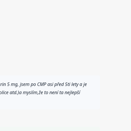
 5 mg, jsem po CMP asi před 5ti lety a je
lice atd.)a myslím,že to není ta nejlepší