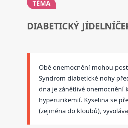
TÉMA
DIABETICKÝ JÍDELNÍČ
Obě onemocnění mohou posti
Syndrom diabetické nohy předs
dna je zánětlivé onemocnění k
hyperurikemií. Kyselina se pře
(zejména do kloubů), vyvolávaj