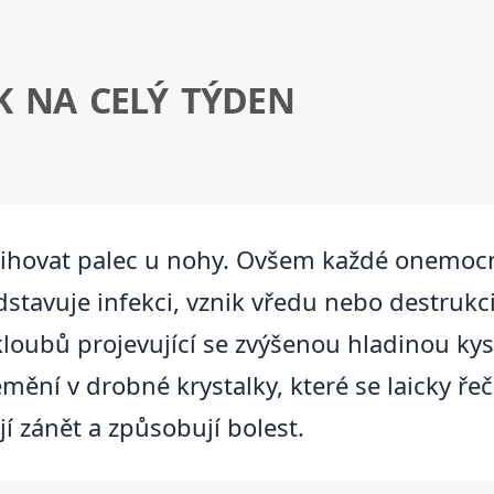
EK NA CELÝ TÝDEN
hovat palec u nohy. Ovšem každé onemoc
tavuje infekci, vznik vředu nebo destrukc
loubů projevující se zvýšenou hladinou kys
mění v drobné krystalky, které se laicky ře
í zánět a způsobují bolest.