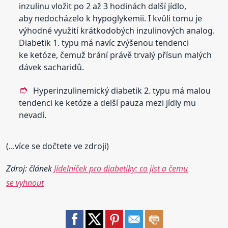
inzulinu vložit po 2 až 3 hodinách další jídlo,
aby nedocházelo k hypoglykemii. I kvůli tomu je
výhodné využití krátkodobých inzulinových analog.
Diabetik 1. typu má navíc zvýšenou tendenci
ke ketóze, čemuž brání právě trvalý přísun malých
dávek sacharidů.
Hyperinzulinemický diabetik 2. typu má malou
tendenci ke ketóze a delší pauza mezi jídly mu
nevadí.
(...více se dočtete ve zdroji)
Zdroj: článek
Jídelníček pro diabetiky: co jíst a čemu
se vyhnout