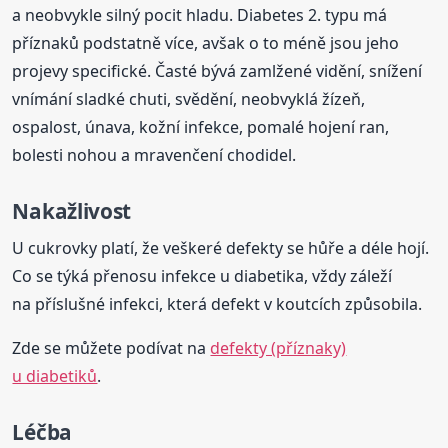
a neobvykle silný pocit hladu. Diabetes 2. typu má
příznaků podstatně více, avšak o to méně jsou jeho
projevy specifické. Časté bývá zamlžené vidění, snížení
vnímání sladké chuti, svědění, neobvyklá žízeň,
ospalost, únava, kožní infekce, pomalé hojení ran,
bolesti nohou a mravenčení chodidel.
Nakažlivost
U cukrovky platí, že veškeré defekty se hůře a déle hojí.
Co se týká přenosu infekce u diabetika, vždy záleží
na příslušné infekci, která defekt v koutcích způsobila.
Zde se můžete podívat na
defekty (příznaky)
u diabetiků
.
Léčba