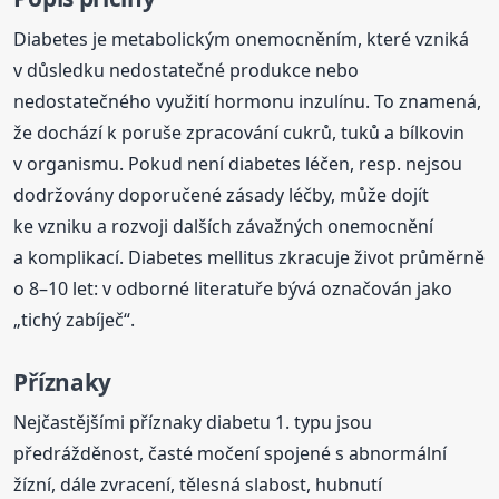
Diabetes je metabolickým onemocněním, které vzniká
v důsledku nedostatečné produkce nebo
nedostatečného využití hormonu inzulínu. To znamená,
že dochází k poruše zpracování cukrů, tuků a bílkovin
v organismu. Pokud není diabetes léčen, resp. nejsou
dodržovány doporučené zásady léčby, může dojít
ke vzniku a rozvoji dalších závažných onemocnění
a komplikací. Diabetes mellitus zkracuje život průměrně
o 8–10 let: v odborné literatuře bývá označován jako
„tichý zabíječ“.
Příznaky
Nejčastějšími příznaky diabetu 1. typu jsou
předrážděnost, časté močení spojené s abnormální
žízní, dále zvracení, tělesná slabost, hubnutí