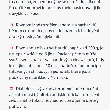
to znamená, že nemocný by se neměl do jídla nutit.
Po určité nepravidelnosti by mělo následovat jídlo
obvyklé velikosti.
Rovnoměrné rozdělení energie a sacharidů
během celého dne, aby nedocházelo k hladovění
a velkým výkyvům glykemií.
Povolenou dávku sacharidů, například 200 g, je
nejlépe rozdělit do 6 jídel. Pacient přitom může
využít svou znalost sacharidových ekvivalentů, tedy
kolik jídla obsahuje 10 g sacharidů, nebo principu
takzvaných chlebových jednotek, které jsou
používány například v Německu.
Diabetes je výrazně aterogenní onemocnění,
a proto musí být
dieta
antisklerotická – omezení
živočišného tuku a nevhodné aterogenní úpravy
potravin.