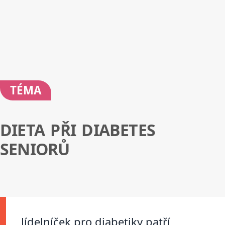
TÉMA
DIETA PŘI DIABETES
SENIORŮ
Jídelníček pro diabetiky patří