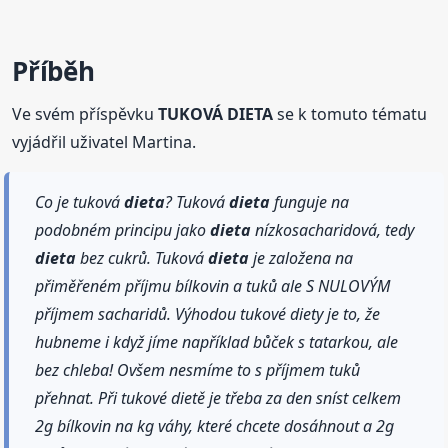
Příběh
Ve svém příspěvku
TUKOVÁ DIETA
se k tomuto tématu
vyjádřil uživatel Martina.
Co je tuková
dieta
? Tuková
dieta
funguje na
podobném principu jako
dieta
nízkosacharidová, tedy
dieta
bez cukrů. Tuková
dieta
je založena na
přiměřeném příjmu bílkovin a tuků ale S NULOVÝM
příjmem sacharidů. Výhodou tukové diety je to, že
hubneme i když jíme například bůček s tatarkou, ale
bez chleba! Ovšem nesmíme to s příjmem tuků
přehnat. Při tukové dietě je třeba za den sníst celkem
2g bílkovin na kg váhy, které chcete dosáhnout a 2g