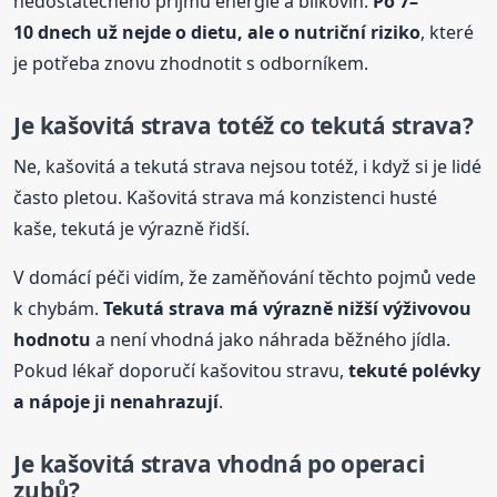
nedostatečného příjmu energie a bílkovin.
Po 7–
10 dnech už nejde o dietu, ale o nutriční riziko
, které
je potřeba znovu zhodnotit s odborníkem.
Je kašovitá strava totéž co tekutá strava?
Ne, kašovitá a tekutá strava nejsou totéž, i když si je lidé
často pletou. Kašovitá strava má konzistenci husté
kaše, tekutá je výrazně řidší.
V domácí péči vidím, že zaměňování těchto pojmů vede
k chybám.
Tekutá strava má výrazně nižší výživovou
hodnotu
a není vhodná jako náhrada běžného jídla.
Pokud lékař doporučí kašovitou stravu,
tekuté polévky
a nápoje ji nenahrazují
.
Je kašovitá strava vhodná po operaci
zubů?