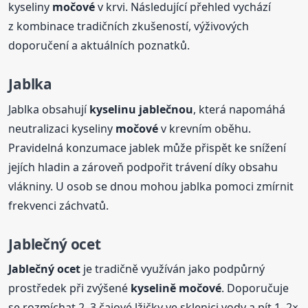
kyseliny
močové
v krvi. Následující přehled vychází
z kombinace tradičních zkušeností, výživových
doporučení a aktuálních poznatků.
Jablka
Jablka obsahují
kyselinu jablečnou
, která napomáhá
neutralizaci kyseliny
močové
v krevním oběhu.
Pravidelná konzumace jablek může přispět ke snížení
jejích hladin a zároveň podpořit trávení díky obsahu
vlákniny. U osob se dnou mohou jablka pomoci zmírnit
frekvenci záchvatů.
Jablečný ocet
Jablečný ocet
je tradičně využíván jako podpůrný
prostředek při zvýšené
kyselině
močové
. Doporučuje
se rozmíchat 2–3 čajové lžičky ve sklenici vody a pít 1–2×