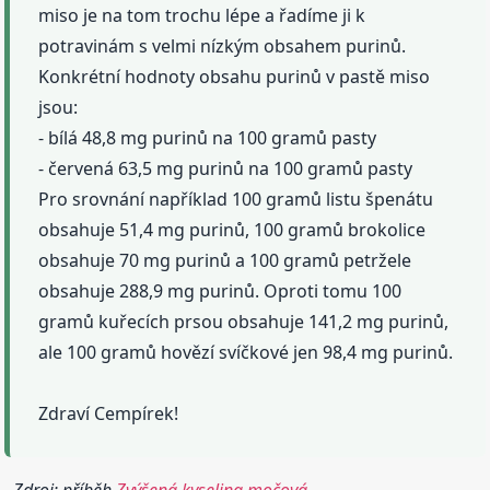
miso je na tom trochu lépe a řadíme ji k
potravinám s velmi nízkým obsahem purinů.
Konkrétní hodnoty obsahu purinů v pastě miso
jsou:
- bílá 48,8 mg purinů na 100 gramů pasty
- červená 63,5 mg purinů na 100 gramů pasty
Pro srovnání například 100 gramů listu špenátu
obsahuje 51,4 mg purinů, 100 gramů brokolice
obsahuje 70 mg purinů a 100 gramů petržele
obsahuje 288,9 mg purinů. Oproti tomu 100
gramů kuřecích prsou obsahuje 141,2 mg purinů,
ale 100 gramů hovězí svíčkové jen 98,4 mg purinů.
Zdraví Cempírek!
Zdroj: příběh
Zvýšená kyselina močová