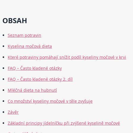
OBSAH
Seznam potravin
Kyselina močová dieta
Které potraviny pomáhají snížit podíl kyseliny močové v krvi
FAQ – Často kladené otázky
FAQ – Často kladené otázky 2. díl
Mléčná dieta na hubnutí
Co množství kyseliny močové v těle zvyšuje
Závěr
Základní principy jídelníčku při zvýšené kyselině močové