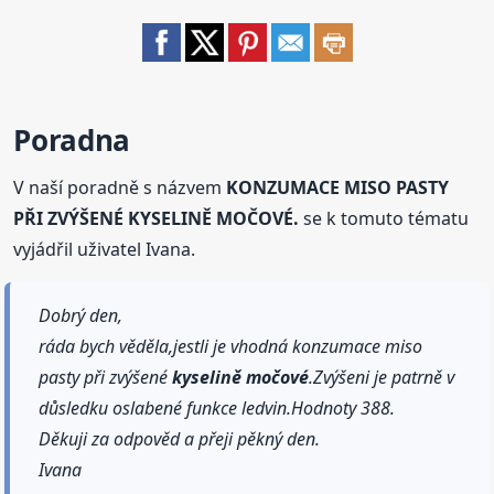
Poradna
V naší poradně s názvem
KONZUMACE MISO PASTY
PŘI ZVÝŠENÉ KYSELINĚ MOČOVÉ.
se k tomuto tématu
vyjádřil uživatel Ivana.
Dobrý den,
ráda bych věděla,jestli je vhodná konzumace miso
pasty při zvýšené
kyselině
močové
.Zvýšeni je patrně v
důsledku oslabené funkce ledvin.Hodnoty 388.
Děkuji za odpověd a přeji pěkný den.
Ivana