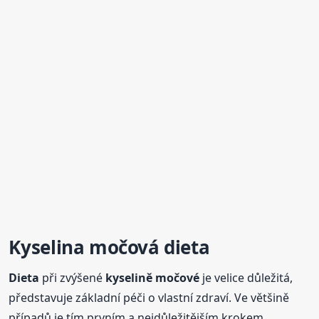
Kyselina močová
dieta
Dieta
při zvýšené
kyselině
močové
je velice důležitá,
představuje základní péči o vlastní zdraví. Ve většině
případů je tím prvním a nejdůležitějším krokem