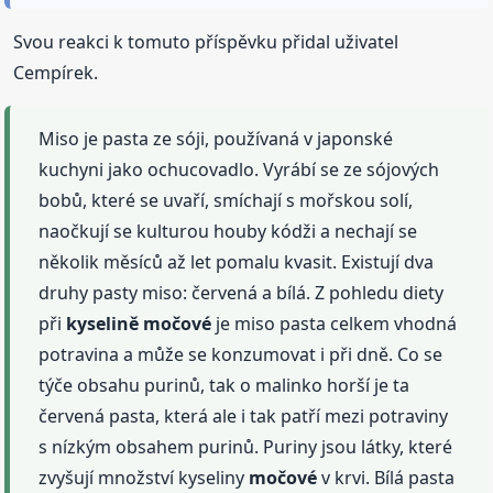
Svou reakci k tomuto příspěvku přidal uživatel
Cempírek.
Miso je pasta ze sóji, používaná v japonské
kuchyni jako ochucovadlo. Vyrábí se ze sójových
bobů, které se uvaří, smíchají s mořskou solí,
naočkují se kulturou houby kódži a nechají se
několik měsíců až let pomalu kvasit. Existují dva
druhy pasty miso: červená a bílá. Z pohledu diety
při
kyselině
močové
je miso pasta celkem vhodná
potravina a může se konzumovat i při dně. Co se
týče obsahu purinů, tak o malinko horší je ta
červená pasta, která ale i tak patří mezi potraviny
s nízkým obsahem purinů. Puriny jsou látky, které
zvyšují množství kyseliny
močové
v krvi. Bílá pasta