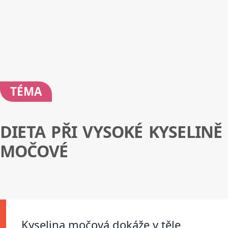
TÉMA
DIETA PŘI VYSOKÉ KYSELINĚ
MOČOVÉ
Kyselina močová dokáže v těle