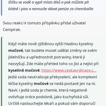
lžičku ve vodě a vypít místo léků a pak můžete pít
klidně i pivo a nemusíte dávat peníze za chemikallie
Svou reakci k tomuto příspěvku přidal uživatel
Cempírek.
Když máte nově zjištěnou vyšší hladinu kyseliny
močové
, tak budete muset udělat změny ve svém
jídelníčku a upřednostnit potraviny, které ji
nezvyšují. Zde máte přehled toho co jíst a nejíst při
kyselině
močové
:
https://www.ceskaordinace.c…
Jedlá soda neutralizuje překyselení, ale komplexní
léčba kyseliny
močové
se nedá postavit jen na ní.
Navíc i jedlá soda je chemie, která negativně
ovlivňuje srdce podobně, jako kuchyňská sůl.
Určitě naslouchejte lékaři a pokud vám doporučí