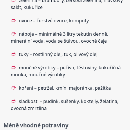
zelenina – brambory, čerstvá zelenina, hlávkový
salát, kukuřice
ovoce – čerstvé ovoce, kompoty
nápoje – minimálně 3 litry tekutin denně,
minerální voda, voda se šťávou, ovocné čaje
tuky – rostlinný olej, tuk, olivový olej
moučné výrobky – pečivo, těstoviny, kukuřičná
mouka, moučné výrobky
koření – petržel, kmín, majoránka, pažitka
sladkosti – pudink, sušenky, koktejly, želatina,
ovocná zmrzlina
Méně vhodné potraviny