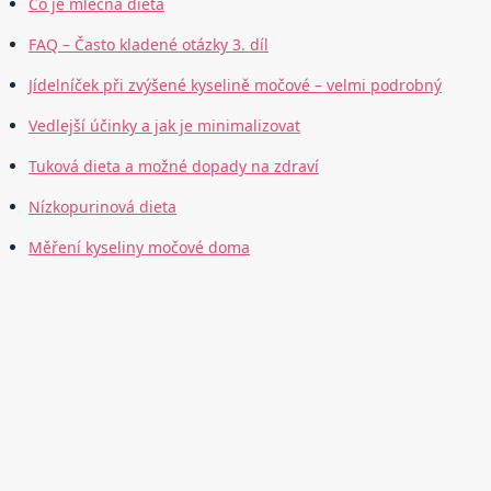
Co je mléčná dieta
FAQ – Často kladené otázky 3. díl
Jídelníček při zvýšené kyselině močové – velmi podrobný
Vedlejší účinky a jak je minimalizovat
Tuková dieta a možné dopady na zdraví
Nízkopurinová dieta
Měření kyseliny močové doma