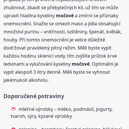
zhubnout, zbavit se přebytečných kil, už tím se může
upravit hladina kyseliny
močové
a zmírní se příznaky
onemocnění. Snažte se omezit maso a jídla obsahující
množství purinu – vnitřnosti, luštěniny, špenát, květák,
houby. Při tomto onemocnění je velice důležité
dodržovat pravidelný pitný režim. Měli byste vypít
každou hodinu sklenici vody, tím zvýšíte průtok krve
ledvinami a vylučování kyseliny
močové
. Optimální je
vypít alespoň 3 litry denně. Měli byste se vyhnout
jakémukoli alkoholu.
Doporučené potraviny
mléčné výrobky – mléko, podmáslí, jogurty,
tvaroh, sýry, kysané výrobky