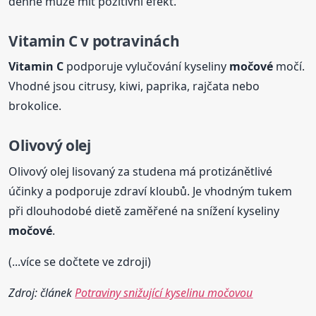
denně může mít pozitivní efekt.
Vitamin C v potravinách
Vitamin C
podporuje vylučování kyseliny
močové
močí.
Vhodné jsou citrusy, kiwi, paprika, rajčata nebo
brokolice.
Olivový olej
Olivový olej lisovaný za studena má protizánětlivé
účinky a podporuje zdraví kloubů. Je vhodným tukem
při dlouhodobé dietě zaměřené na snížení kyseliny
močové
.
(...více se dočtete ve zdroji)
Zdroj: článek
Potraviny snižující kyselinu močovou