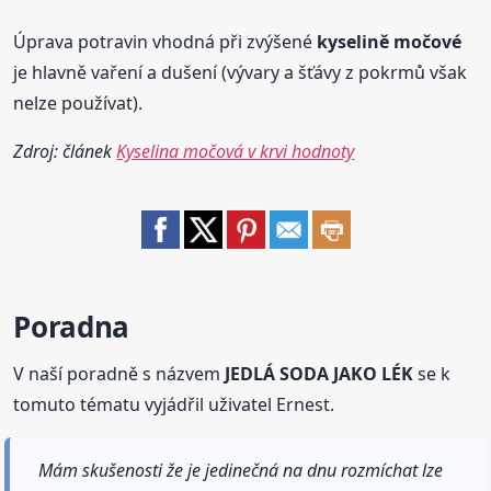
Úprava potravin vhodná při zvýšené
kyselině
močové
je hlavně vaření a dušení (vývary a šťávy z pokrmů však
nelze používat).
Zdroj: článek
Kyselina močová v krvi hodnoty
Poradna
V naší poradně s názvem
JEDLÁ SODA JAKO LÉK
se k
tomuto tématu vyjádřil uživatel Ernest.
Mám skušenosti že je jedinečná na dnu rozmíchat lze