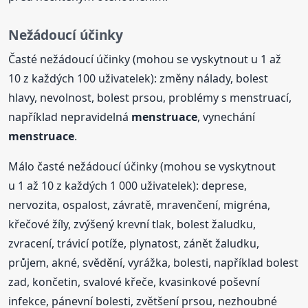
Nežádoucí účinky
Časté nežádoucí účinky (mohou se vyskytnout u 1 až
10 z každých 100 uživatelek): změny nálady, bolest
hlavy, nevolnost, bolest prsou, problémy s menstruací,
například nepravidelná
menstruace
, vynechání
menstruace
.
Málo časté nežádoucí účinky (mohou se vyskytnout
u 1 až 10 z každých 1 000 uživatelek): deprese,
nervozita, ospalost, závratě, mravenčení, migréna,
křečové žíly, zvýšený krevní tlak, bolest žaludku,
zvracení, trávicí potíže, plynatost, zánět žaludku,
průjem, akné, svědění, vyrážka, bolesti, například bolest
zad, končetin, svalové křeče, kvasinkové poševní
infekce, pánevní bolesti, zvětšení prsou, nezhoubné