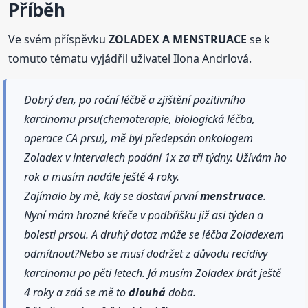
Příběh
Ve svém příspěvku
ZOLADEX A MENSTRUACE
se k
tomuto tématu vyjádřil uživatel Ilona Andrlová.
Dobrý den, po roční léčbě a zjištění pozitivního
karcinomu prsu(chemoterapie, biologická léčba,
operace CA prsu), mě byl předepsán onkologem
Zoladex v intervalech podání 1x za tři týdny. Užívám ho
rok a musím nadále ještě 4 roky.
Zajímalo by mě, kdy se dostaví první
menstruace
.
Nyní mám hrozné křeče v podbřišku již asi týden a
bolesti prsou. A druhý dotaz může se léčba Zoladexem
odmítnout?Nebo se musí dodržet z důvodu recidivy
karcinomu po pěti letech. Já musím Zoladex brát ještě
4 roky a zdá se mě to
dlouhá
doba.