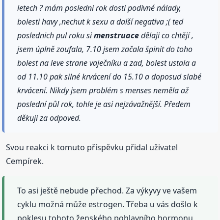
letech ? mám posledni rok dosti podivné nálady,
bolesti havy ,nechut k sexu a další negativa ;( ted
poslednich pul roku si
menstruace
dělaji co chtějí ,
jsem úplně zoufala, 7.10 jsem začala špinit do toho
bolest na leve strane vaječníku a zad, bolest ustala a
od 11.10 pak silné krvácení do 15.10 a doposud slabé
krvácení. Nikdy jsem problém s menses neměla až
poslední půl rok, tohle je asi nejzávažnější. Předem
děkuji za odpoved.
Svou reakci k tomuto příspěvku přidal uživatel
Cempírek.
To asi ještě nebude přechod. Za výkyvy ve vašem
cyklu možná může estrogen. Třeba u vás došlo k
poklesu tohoto ženského pohlavního hormonu,