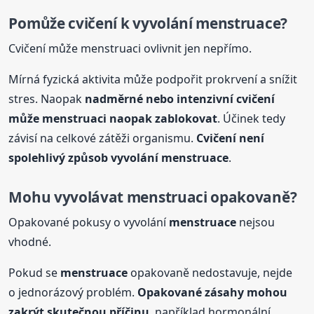
Pomůže cvičení k vyvolání
menstruace
?
Cvičení může menstruaci ovlivnit jen nepřímo.
Mírná fyzická aktivita může podpořit prokrvení a snížit
stres. Naopak
nadměrné nebo intenzivní cvičení
může menstruaci naopak zablokovat
. Účinek tedy
závisí na celkové zátěži organismu.
Cvičení není
spolehlivý způsob vyvolání
menstruace
.
Mohu vyvolávat menstruaci opakovaně?
Opakované pokusy o vyvolání
menstruace
nejsou
vhodné.
Pokud se
menstruace
opakovaně nedostavuje, nejde
o jednorázový problém.
Opakované zásahy mohou
zakrýt skutečnou příčinu
, například hormonální