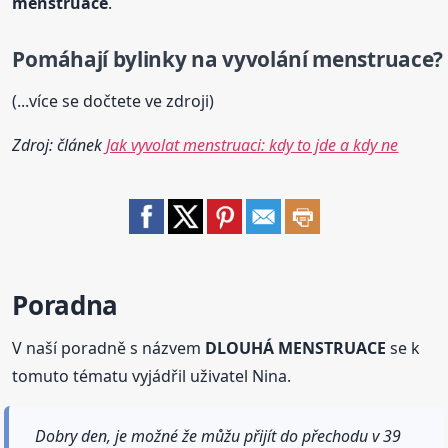
menstruace
.
Pomáhají bylinky na vyvolání
menstruace
?
(...více se dočtete ve zdroji)
Zdroj: článek
Jak vyvolat menstruaci: kdy to jde a kdy ne
Poradna
V naší poradně s názvem
DLOUHÁ MENSTRUACE
se k
tomuto tématu vyjádřil uživatel Nina.
Dobry den, je možné že můžu přijít do přechodu v 39