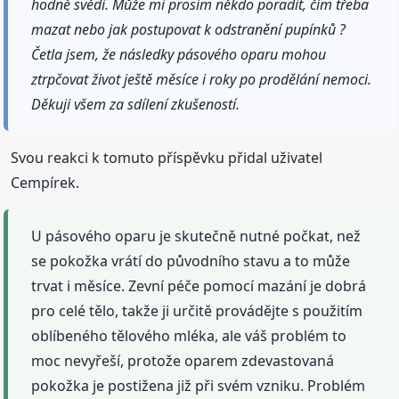
hodně svědí. Může mi prosím někdo poradit, čím třeba
mazat nebo jak postupovat k odstranění pupínků ?
Četla jsem, že následky pásového oparu mohou
ztrpčovat život ještě měsíce i roky po prodělání nemoci.
Děkuji všem za sdílení zkušeností.
Svou reakci k tomuto příspěvku přidal uživatel
Cempírek.
U pásového oparu je skutečně nutné počkat, než
se pokožka vrátí do původního stavu a to může
trvat i měsíce. Zevní péče pomocí mazání je dobrá
pro celé tělo, takže ji určitě provádějte s použitím
oblíbeného tělového mléka, ale váš problém to
moc nevyřeší, protože oparem zdevastovaná
pokožka je postižena již při svém vzniku. Problém