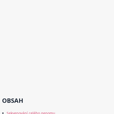
OBSAH
Sekvenování celého genomu