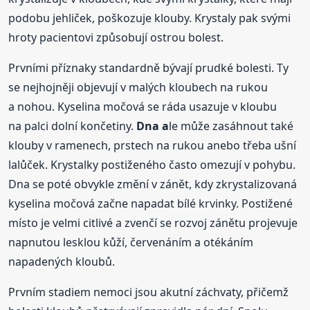
podobu jehliček, poškozuje klouby. Krystaly pak svými
hroty pacientovi způsobují ostrou bolest.
Prvními příznaky standardně bývají prudké bolesti. Ty
se nejhojněji objevují v malých kloubech na rukou
a nohou. Kyselina močová se ráda usazuje v kloubu
na palci dolní končetiny.
Dna a
le může zasáhnout také
klouby v ramenech, prstech na rukou anebo třeba ušní
lalůček. Krystalky postiženého často omezují v pohybu.
Dna se poté obvykle změní v zánět, kdy zkrystalizovaná
kyselina močová začne napadat bílé krvinky. Postižené
místo je velmi citlivé a zvenčí se rozvoj zánětu projevuje
napnutou lesklou kůží, červenáním a otékáním
napadených kloubů.
Prvním stadiem nemoci jsou akutní záchvaty, přičemž