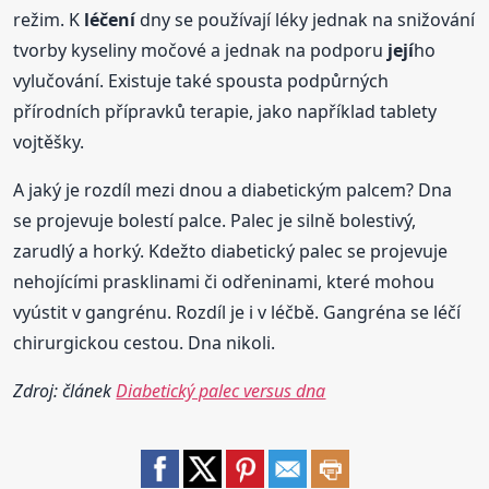
režim. K
léčení
dny se používají léky jednak na snižování
tvorby kyseliny močové a jednak na podporu
její
ho
vylučování. Existuje také spousta podpůrných
přírodních přípravků terapie, jako například tablety
vojtěšky.
A jaký je rozdíl mezi dnou a diabetickým palcem? Dna
se projevuje bolestí palce. Palec je silně bolestivý,
zarudlý a horký. Kdežto diabetický palec se projevuje
nehojícími prasklinami či odřeninami, které mohou
vyústit v gangrénu. Rozdíl je i v léčbě. Gangréna se léčí
chirurgickou cestou. Dna nikoli.
Zdroj: článek
Diabetický palec versus dna