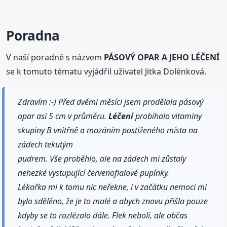
Poradna
V naší poradně s názvem
PÁSOVÝ OPAR A JEHO LÉČENÍ
se k tomuto tématu vyjádřil uživatel Jitka Dolénková.
Zdravím :-) Před dvěmi měsíci jsem prodělala pásový
opar asi 5 cm v průměru.
Léčení
probíhalo vitaminy
skupiny B vnitřně a mazáním postiženého místa na
zádech tekutým
pudrem. Vše proběhlo, ale na zádech mi zůstaly
nehezké vystupující červenofialové pupínky.
Lékařka mi k tomu nic neřekne, i v začátku nemoci mi
bylo sdělěno, že je to malé a abych znovu přišla pouze
kdyby se to rozlézalo dále. Flek nebolí, ale občas