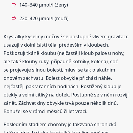
140–340 µmol/l (ženy)
220–420 µmol/l (muži)
Krystalky kyseliny močové se postupně vlivem gravitace
usazují v dolní části těla, především v kloubech.
Poškozují tkáně kloubu (nejčastěji kloub palce u nohy,
ale také klouby ruky, případně kotníky, kolena), což
se projevuje silnou bolestí, mluví se tak o akutním
dnovém záchvatu. Bolest obvykle přichází náhle,
nejčastěji pak v ranních hodinách. Postižený kloub je
oteklý a velmi citlivý na dotek. Postupně se v něm rozvíjí
zánět. Záchvat dny obvykle trvá pouze několik dnů.
Bohužel se v rámci měsíců či let vrací.
Posledním stadiem choroby je takzvaná chronická
tofózní dna. Ložiska krystalků kyseliny močové,