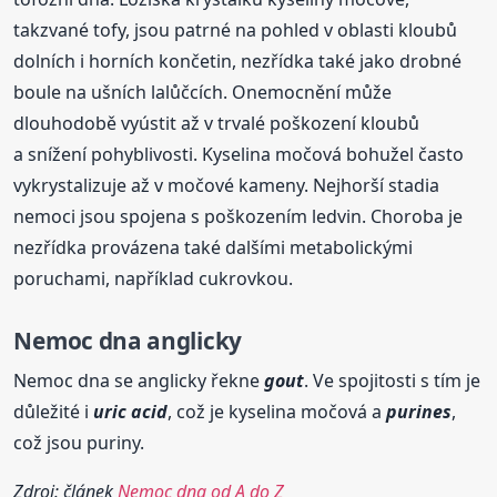
takzvané tofy, jsou patrné na pohled v oblasti kloubů
dolních i horních končetin, nezřídka také jako drobné
boule na ušních lalůčcích. Onemocnění může
dlouhodobě vyústit až v trvalé poškození kloubů
a snížení pohyblivosti. Kyselina močová bohužel často
vykrystalizuje až v močové kameny. Nejhorší stadia
nemoci jsou spojena s poškozením ledvin. Choroba je
nezřídka provázena také dalšími metabolickými
poruchami, například cukrovkou.
Nemoc
dna a
nglicky
Nemoc dna se anglicky řekne
gout
. Ve spojitosti s tím je
důležité i
uric acid
, což je kyselina močová a
purines
,
což jsou puriny.
Zdroj: článek
Nemoc dna od A do Z