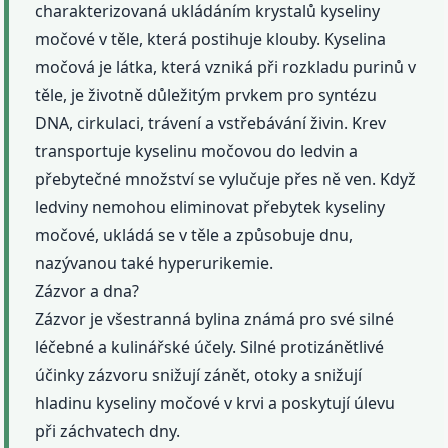
charakterizovaná ukládáním krystalů kyseliny
močové v těle, která postihuje klouby. Kyselina
močová je látka, která vzniká při rozkladu purinů v
těle, je životně důležitým prvkem pro syntézu
DNA, cirkulaci, trávení a vstřebávání živin. Krev
transportuje kyselinu močovou do ledvin a
přebytečné množství se vylučuje přes ně ven. Když
ledviny nemohou eliminovat přebytek kyseliny
močové, ukládá se v těle a způsobuje dnu,
nazývanou také hyperurikemie.
Zázvor a dna?
Zázvor je všestranná bylina známá pro své silné
léčebné a kulinářské účely. Silné protizánětlivé
účinky zázvoru snižují zánět, otoky a snižují
hladinu kyseliny močové v krvi a poskytují úlevu
při záchvatech dny.