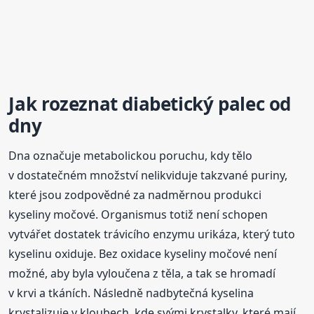
Jak rozeznat diabetický palec od
dny
Dna označuje metabolickou poruchu, kdy tělo
v dostatečném množství nelikviduje takzvané puriny,
které jsou zodpovědné za nadměrnou produkci
kyseliny močové. Organismus totiž není schopen
vytvářet dostatek trávicího enzymu urikáza, který tuto
kyselinu oxiduje. Bez oxidace kyseliny močové není
možné, aby byla vyloučena z těla, a tak se hromadí
v krvi a tkáních. Následně nadbytečná kyselina
krystalizuje v kloubech, kde svými krystalky, které mají