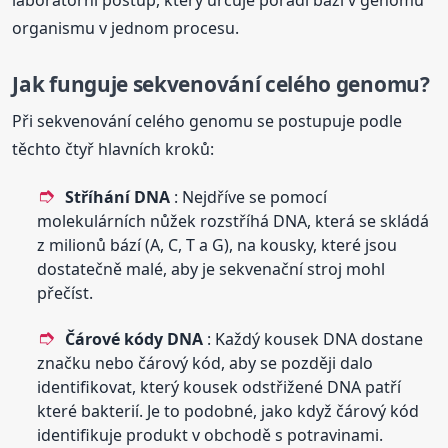
laboratorní postup, který určuje pořadí bází v genomu
organismu v jednom procesu.
Jak funguje sekvenování celého genomu?
Při sekvenování celého genomu se postupuje podle
těchto čtyř hlavních kroků:
Stříhání DNA
: Nejdříve se pomocí
molekulárních nůžek rozstříhá DNA, která se skládá
z milionů bází (A, C, T a G), na kousky, které jsou
dostatečně malé, aby je sekvenační stroj mohl
přečíst.
Čárové kódy DNA
: Každý kousek DNA dostane
značku nebo čárový kód, aby se později dalo
identifikovat, který kousek odstřižené DNA patří
které bakterií. Je to podobné, jako když čárový kód
identifikuje produkt v obchodě s potravinami.