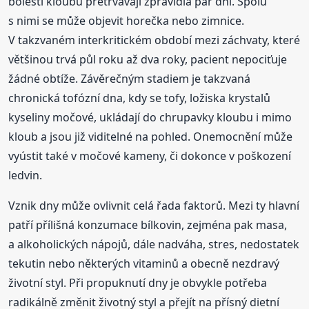
bolesti kloubů přetrvávají zpravidla pár dní. Spolu
s nimi se může objevit horečka nebo zimnice.
V takzvaném interkritickém období mezi záchvaty, které
většinou trvá půl roku až dva roky, pacient nepociťuje
žádné obtíže. Závěrečným stadiem je takzvaná
chronická tofózní dna, kdy se tofy, ložiska krystalů
kyseliny močové, ukládají do chrupavky kloubu i mimo
kloub a jsou již viditelné na pohled. Onemocnění může
vyústit také v močové kameny, či dokonce v poškození
ledvin.
Vznik dny může ovlivnit celá řada faktorů. Mezi ty hlavní
patří přílišná konzumace bílkovin, zejména pak masa,
a alkoholických nápojů, dále nadváha, stres, nedostatek
tekutin nebo některých vitaminů a obecně nezdravý
životní styl. Při propuknutí dny je obvykle potřeba
radikálně změnit životný styl a přejít na přísný dietní