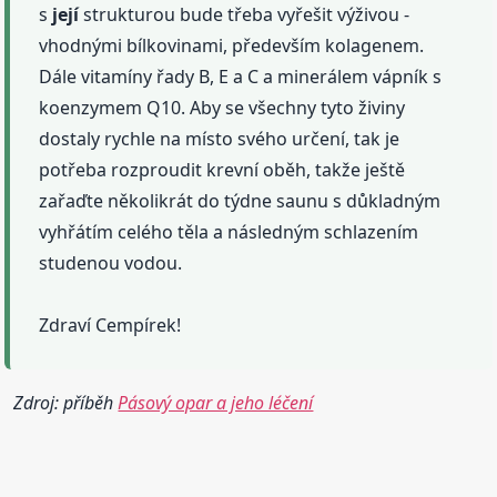
s
její
strukturou bude třeba vyřešit výživou -
vhodnými bílkovinami, především kolagenem.
Dále vitamíny řady B, E a C a minerálem vápník s
koenzymem Q10. Aby se všechny tyto živiny
dostaly rychle na místo svého určení, tak je
potřeba rozproudit krevní oběh, takže ještě
zařaďte několikrát do týdne saunu s důkladným
vyhřátím celého těla a následným schlazením
studenou vodou.
Zdraví Cempírek!
Zdroj: příběh
Pásový opar a jeho léčení