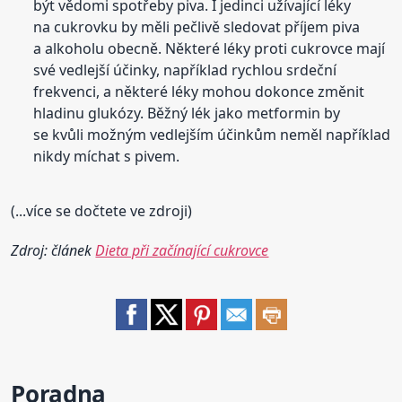
být vědomi spotřeby piva. I jedinci užívající léky
na cukrovku by měli pečlivě sledovat příjem piva
a alkoholu obecně. Některé léky proti cukrovce mají
své vedlejší účinky, například rychlou srdeční
frekvenci, a některé léky mohou dokonce změnit
hladinu glukózy. Běžný lék jako metformin by
se kvůli možným vedlejším účinkům neměl například
nikdy míchat s pivem.
(...více se dočtete ve zdroji)
Zdroj: článek
Dieta při začínající cukrovce
Poradna