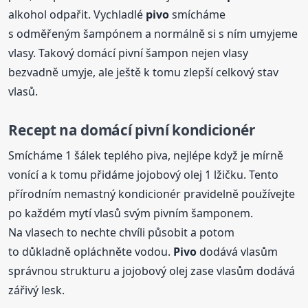
alkohol odpařit. Vychladlé
pivo
smícháme
s odměřeným šampónem a normálně si s ním umyjeme
vlasy. Takový domácí pivní šampon nejen vlasy
bezvadně umyje, ale ještě k tomu zlepší celkový stav
vlasů.
Recept na domácí pivní kondicionér
Smícháme 1 šálek teplého piva, nejlépe když je mírně
vonící a k tomu přidáme jojobový olej 1 lžičku. Tento
přírodním nemastný kondicionér pravidelně používejte
po každém mytí vlasů svým pivním šamponem.
Na vlasech to nechte chvíli působit a potom
to důkladně opláchněte vodou.
Pivo
dodává vlasům
správnou strukturu a jojobový olej zase vlasům dodává
zářivý lesk.