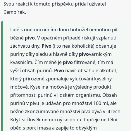
Svou reakci k tomuto příspěvku přidal uživatel
Cempírek.
Lidé s onemocněním dnou bohužel nemohou pít
běžné
pivo
. V opačném případě riskují vzplanutí
záchvatu dny.
Pivo
(i to nealkoholické) obsahuje
puriny díky sladu a hlavně díky
pivo
varnickým
kvasnicím. Čím méně je
pivo
filtrované, tím má
vyšší obsah purinů.
Pivo
navíc obsahuje alkohol,
který přirozeně zpomaluje vylučování kyseliny
močové. Kyselina močová je výsledný produkt
přítomnosti purinů v lidském organismu. Obsah
purinů v pivu je udáván pro množství 100 ml, ale
běžně zkonzumované množství piva bývá v litrech.
Když si člověk nemocný se dnou dopřeje nedělní
oběd s porcí masa a zapije to obvyklým