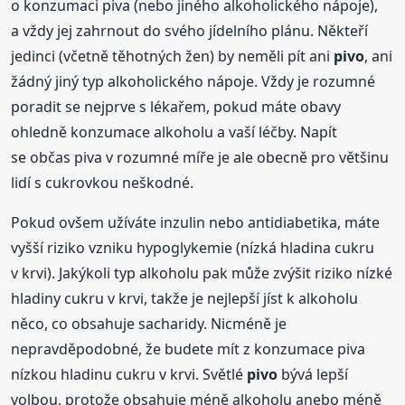
o konzumaci piva (nebo jiného alkoholického nápoje),
a vždy jej zahrnout do svého jídelního plánu. Někteří
jedinci (včetně těhotných žen) by neměli pít ani
pivo
, ani
žádný jiný typ alkoholického nápoje. Vždy je rozumné
poradit se nejprve s lékařem, pokud máte obavy
ohledně konzumace alkoholu a vaší léčby. Napít
se občas piva v rozumné míře je ale obecně pro většinu
lidí s cukrovkou neškodné.
Pokud ovšem užíváte inzulin nebo antidiabetika, máte
vyšší riziko vzniku hypoglykemie (nízká hladina cukru
v krvi). Jakýkoli typ alkoholu pak může zvýšit riziko nízké
hladiny cukru v krvi, takže je nejlepší jíst k alkoholu
něco, co obsahuje sacharidy. Nicméně je
nepravděpodobné, že budete mít z konzumace piva
nízkou hladinu cukru v krvi. Světlé
pivo
bývá lepší
volbou, protože obsahuje méně alkoholu anebo méně