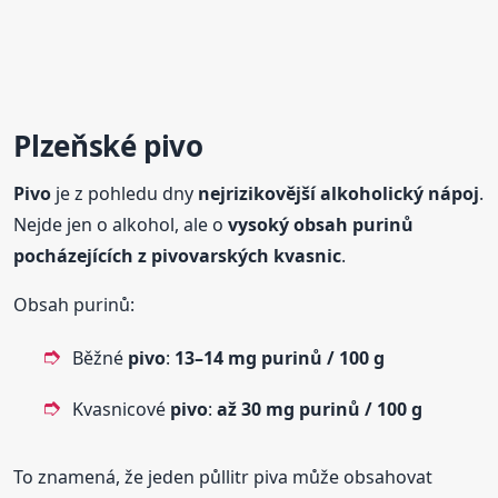
Plzeňské
pivo
Pivo
je z pohledu dny
nejrizikovější alkoholický nápoj
.
Nejde jen o alkohol, ale o
vysoký obsah purinů
pocházejících z
pivo
varských kvasnic
.
Obsah purinů:
Běžné
pivo
:
13–14 mg purinů / 100 g
Kvasnicové
pivo
:
až 30 mg purinů / 100 g
To znamená, že jeden půllitr piva může obsahovat