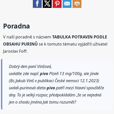
Poradna
V naší poradně s názvem
TABULKA POTRAVIN PODLE
OBSAHU PURINŮ
se k tomuto tématu vyjádřil uživatel
Jaroslav Foff.
Dobrý den paní Vinšová,
uvádíte zde např.
pivo
Plzeň 13 mg/100g, ale jinde
(Bc.Jakub Vinš v publikaci České nemoci 12.1.2023)
uvádí-purinová dieta-
pivo
patří mezi hlavní spouštěče
dny. To je velký rozpor, předpokládám ,že se nejedná
jen o shodu jména.Jak tomu rozumět?