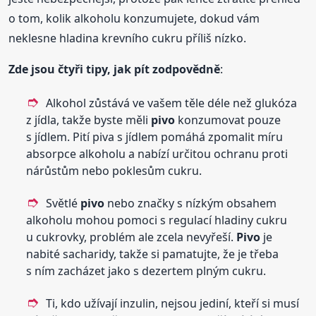
o tom, kolik alkoholu konzumujete, dokud vám
neklesne hladina krevního cukru příliš nízko.
Zde jsou čtyři tipy, jak pít zodpovědně
:
Alkohol zůstává ve vašem těle déle než glukóza
z jídla, takže byste měli
pivo
konzumovat pouze
s jídlem. Pití piva s jídlem pomáhá zpomalit míru
absorpce alkoholu a nabízí určitou ochranu proti
nárůstům nebo poklesům cukru.
Světlé
pivo
nebo značky s nízkým obsahem
alkoholu mohou pomoci s regulací hladiny cukru
u cukrovky, problém ale zcela nevyřeší.
Pivo
je
nabité sacharidy, takže si pamatujte, že je třeba
s ním zacházet jako s dezertem plným cukru.
Ti, kdo užívají inzulin, nejsou jediní, kteří si musí