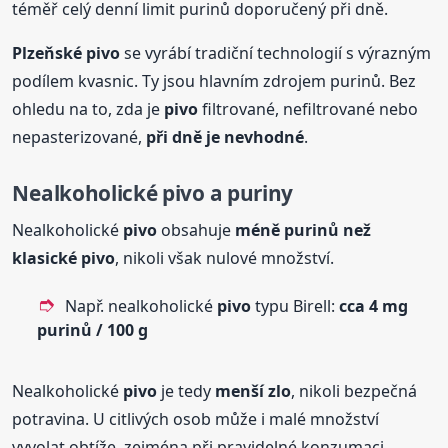
téměř celý denní limit purinů doporučený při dně.
Plzeňské
pivo
se vyrábí tradiční technologií s výrazným
podílem kvasnic. Ty jsou hlavním zdrojem purinů. Bez
ohledu na to, zda je
pivo
filtrované, nefiltrované nebo
nepasterizované,
při dně je nevhodné
.
Nealkoholické
pivo
a puriny
Nealkoholické
pivo
obsahuje
méně purinů než
klasické
pivo
, nikoli však nulové množství.
Např. nealkoholické
pivo
typu Birell:
cca 4 mg
purinů / 100 g
Nealkoholické
pivo
je tedy
menší zlo
, nikoli bezpečná
potravina. U citlivých osob může i malé množství
vyvolat obtíže, zejména při pravidelné konzumaci.