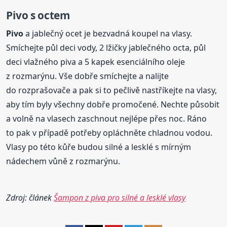
Pivo
s octem
Pivo
a jablečný ocet je bezvadná koupel na vlasy.
Smíchejte půl deci vody, 2 lžičky jablečného octa, půl
deci vlažného piva a 5 kapek esenciálního oleje
z rozmarýnu. Vše dobře smíchejte a nalijte
do rozprašovače a pak si to pečlivě nastříkejte na vlasy,
aby tím byly všechny dobře promočené. Nechte působit
a volně na vlasech zaschnout nejlépe přes noc. Ráno
to pak v případě potřeby opláchněte chladnou vodou.
Vlasy po této kůře budou silné a lesklé s mírným
nádechem vůně z rozmarýnu.
Zdroj: článek
Šampon z piva pro silné a lesklé vlasy