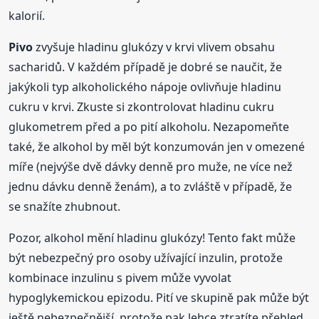
kalorií.
Pivo
zvyšuje hladinu glukózy v krvi vlivem obsahu
sacharidů. V každém případě je dobré se naučit, že
jakýkoli typ alkoholického nápoje ovlivňuje hladinu
cukru v krvi. Zkuste si zkontrolovat hladinu cukru
glukometrem před a po pití alkoholu. Nezapomeňte
také, že alkohol by měl být konzumován jen v omezené
míře (nejvýše dvě dávky denně pro muže, ne více než
jednu dávku denně ženám), a to zvláště v případě, že
se snažíte zhubnout.
Pozor, alkohol mění hladinu glukózy! Tento fakt může
být nebezpečný pro osoby užívající inzulin, protože
kombinace inzulinu s pivem může vyvolat
hypoglykemickou epizodu. Pití ve skupině pak může být
ještě nebezpečnější, protože pak lehce ztratíte přehled