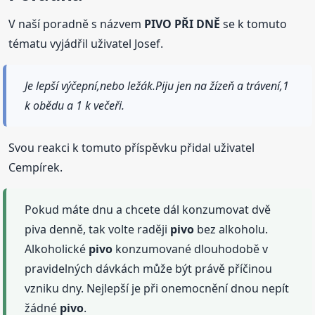
V naší poradně s názvem
PIVO PŘI DNĚ
se k tomuto
tématu vyjádřil uživatel Josef.
Je lepší výčepní,nebo ležák.Piju jen na žízeň a trávení,1
k obědu a 1 k večeři.
Svou reakci k tomuto příspěvku přidal uživatel
Cempírek.
Pokud máte dnu a chcete dál konzumovat dvě
piva denně, tak volte raději
pivo
bez alkoholu.
Alkoholické
pivo
konzumované dlouhodobě v
pravidelných dávkách může být právě příčinou
vzniku dny. Nejlepší je při onemocnění dnou nepít
žádné
pivo
.