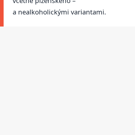
včetně plzeňského –
a nealkoholickými variantami.