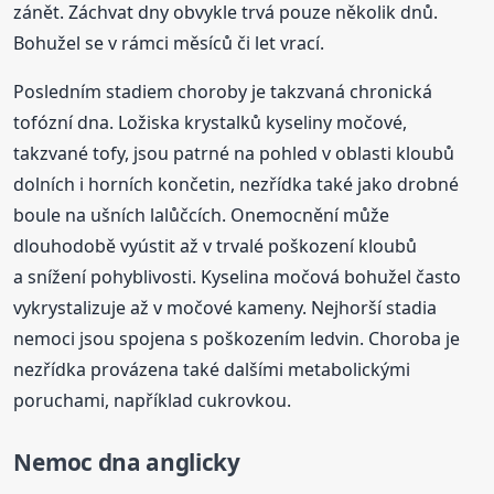
zánět. Záchvat dny obvykle trvá pouze několik dnů.
Bohužel se v rámci měsíců či let vrací.
Posledním stadiem choroby je takzvaná chronická
tofózní dna. Ložiska krystalků kyseliny močové,
takzvané tofy, jsou patrné na pohled v oblasti kloubů
dolních i horních končetin, nezřídka také jako drobné
boule na ušních lalůčcích. Onemocnění může
dlouhodobě vyústit až v trvalé poškození kloubů
a snížení pohyblivosti. Kyselina močová bohužel často
vykrystalizuje až v močové kameny. Nejhorší stadia
nemoci jsou spojena s poškozením ledvin. Choroba je
nezřídka provázena také dalšími metabolickými
poruchami, například cukrovkou.
Nemoc dna anglicky