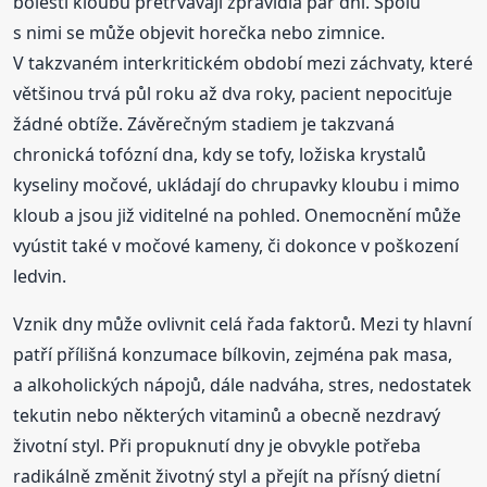
bolesti kloubů přetrvávají zpravidla pár dní. Spolu
s nimi se může objevit horečka nebo zimnice.
V takzvaném interkritickém období mezi záchvaty, které
většinou trvá půl roku až dva roky, pacient nepociťuje
žádné obtíže. Závěrečným stadiem je takzvaná
chronická tofózní dna, kdy se tofy, ložiska krystalů
kyseliny močové, ukládají do chrupavky kloubu i mimo
kloub a jsou již viditelné na pohled. Onemocnění může
vyústit také v močové kameny, či dokonce v poškození
ledvin.
Vznik dny může ovlivnit celá řada faktorů. Mezi ty hlavní
patří přílišná konzumace bílkovin, zejména pak masa,
a alkoholických nápojů, dále nadváha, stres, nedostatek
tekutin nebo některých vitaminů a obecně nezdravý
životní styl. Při propuknutí dny je obvykle potřeba
radikálně změnit životný styl a přejít na přísný dietní