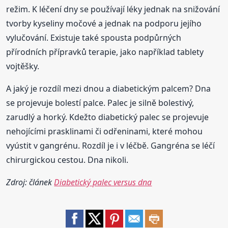
režim. K léčení dny se používají léky jednak na snižování
tvorby kyseliny močové a jednak na podporu jejího
vylučování. Existuje také spousta podpůrných
přírodních přípravků terapie, jako například tablety
vojtěšky.
A jaký je rozdíl mezi dnou a diabetickým palcem? Dna
se projevuje bolestí palce. Palec je silně bolestivý,
zarudlý a horký. Kdežto diabetický palec se projevuje
nehojícími prasklinami či odřeninami, které mohou
vyústit v gangrénu. Rozdíl je i v léčbě. Gangréna se léčí
chirurgickou cestou. Dna nikoli.
Zdroj: článek
Diabetický palec versus dna