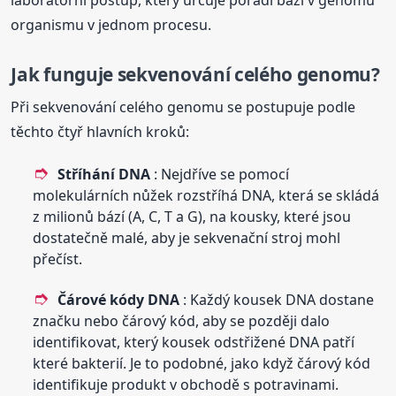
laboratorní postup, který určuje pořadí bází v genomu
organismu v jednom procesu.
Jak funguje sekvenování celého genomu?
Při sekvenování celého genomu se postupuje podle
těchto čtyř hlavních kroků:
Stříhání DNA
: Nejdříve se pomocí
molekulárních nůžek rozstříhá DNA, která se skládá
z milionů bází (A, C, T a G), na kousky, které jsou
dostatečně malé, aby je sekvenační stroj mohl
přečíst.
Čárové kódy DNA
: Každý kousek DNA dostane
značku nebo čárový kód, aby se později dalo
identifikovat, který kousek odstřižené DNA patří
které bakterií. Je to podobné, jako když čárový kód
identifikuje produkt v obchodě s potravinami.