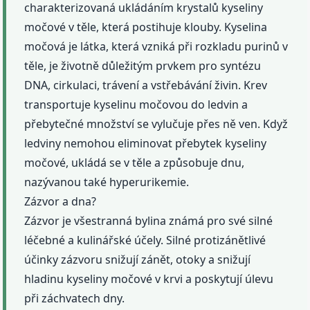
charakterizovaná ukládáním krystalů kyseliny
močové v těle, která postihuje klouby. Kyselina
močová je látka, která vzniká při rozkladu purinů v
těle, je životně důležitým prvkem pro syntézu
DNA, cirkulaci, trávení a vstřebávání živin. Krev
transportuje kyselinu močovou do ledvin a
přebytečné množství se vylučuje přes ně ven. Když
ledviny nemohou eliminovat přebytek kyseliny
močové, ukládá se v těle a způsobuje dnu,
nazývanou také hyperurikemie.
Zázvor a dna?
Zázvor je všestranná bylina známá pro své silné
léčebné a kulinářské účely. Silné protizánětlivé
účinky zázvoru snižují zánět, otoky a snižují
hladinu kyseliny močové v krvi a poskytují úlevu
při záchvatech dny.