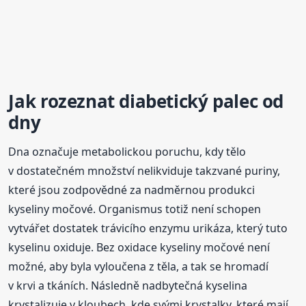
Jak rozeznat diabetický palec od
dny
Dna označuje metabolickou poruchu, kdy tělo
v dostatečném množství nelikviduje takzvané puriny,
které jsou zodpovědné za nadměrnou produkci
kyseliny močové. Organismus totiž není schopen
vytvářet dostatek trávicího enzymu urikáza, který tuto
kyselinu oxiduje. Bez oxidace kyseliny močové není
možné, aby byla vyloučena z těla, a tak se hromadí
v krvi a tkáních. Následně nadbytečná kyselina
krystalizuje v kloubech, kde svými krystalky, které mají