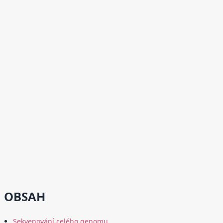
OBSAH
Sekvenování celého genomu