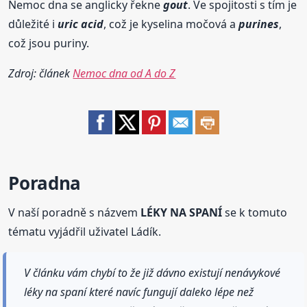
Nemoc dna se anglicky řekne
gout
. Ve spojitosti s tím je
důležité i
uric acid
, což je kyselina močová a
purines
,
což jsou puriny.
Zdroj: článek
Nemoc dna od A do Z
Poradna
V naší poradně s názvem
LÉKY NA SPANÍ
se k tomuto
tématu vyjádřil uživatel Ládík.
V článku vám chybí to že již dávno existují nenávykové
léky na spaní které navíc fungují daleko lépe než