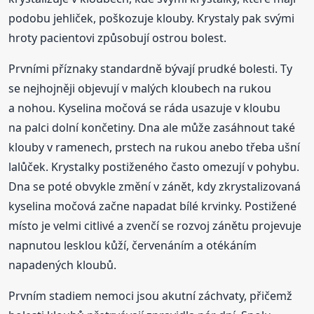
podobu jehliček, poškozuje klouby. Krystaly pak svými
hroty pacientovi způsobují ostrou bolest.
Prvními příznaky standardně bývají prudké bolesti. Ty
se nejhojněji objevují v malých kloubech na rukou
a nohou. Kyselina močová se ráda usazuje v kloubu
na palci dolní končetiny. Dna ale může zasáhnout také
klouby v ramenech, prstech na rukou anebo třeba ušní
lalůček. Krystalky postiženého často omezují v pohybu.
Dna se poté obvykle změní v zánět, kdy zkrystalizovaná
kyselina močová začne napadat bílé krvinky. Postižené
místo je velmi citlivé a zvenčí se rozvoj zánětu projevuje
napnutou lesklou kůží, červenáním a otékáním
napadených kloubů.
Prvním stadiem nemoci jsou akutní záchvaty, přičemž