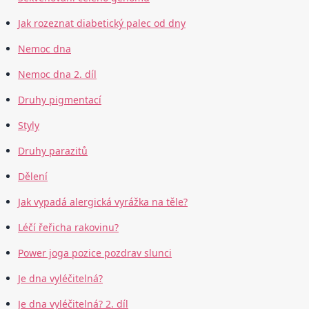
Jak rozeznat diabetický palec od dny
Nemoc dna
Nemoc dna 2. díl
Druhy pigmentací
Styly
Druhy parazitů
Dělení
Jak vypadá alergická vyrážka na těle?
Léčí řeřicha rakovinu?
Power joga pozice pozdrav slunci
Je dna vyléčitelná?
Je dna vyléčitelná? 2. díl