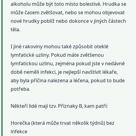
alkoholu může být toto místo bolestivé. Hrudka se
může časem zvětšovat, nebo se mohou objevovat
nové hrudky poblíž nebo dokonce v jiných částech
těla.
I jiné rakoviny mohou také způsobit oteklé
lymfatické uzliny. Pokud máte zvětšenou
lymfatickou uzlinu, zejména pokud jste v nedávné
době neměli infekci, je nejlepší navštívit lékaře,
aby byla příčina nalezena a léčena, pokud to bude
potřeba.
Někteří lidé mají tzv. Příznaky B, kam patří:
Horečka (která může trvat několik týdnů) bez
infekce