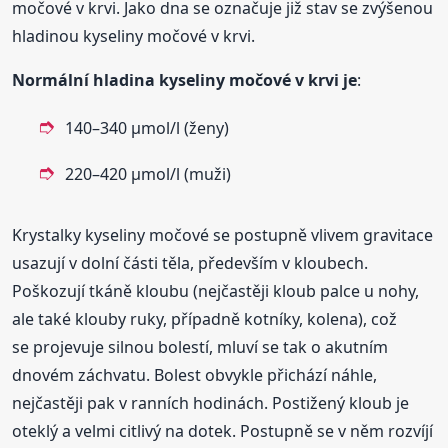
močové v krvi. Jako dna se označuje již stav se zvýšenou
hladinou kyseliny močové v krvi.
Normální hladina kyseliny močové v krvi je
:
140–340 µmol/l (ženy)
220–420 µmol/l (muži)
Krystalky kyseliny močové se postupně vlivem gravitace
usazují v dolní části těla, především v kloubech.
Poškozují tkáně kloubu (nejčastěji kloub palce u nohy,
ale také klouby ruky, případně kotníky, kolena), což
se projevuje silnou bolestí, mluví se tak o akutním
dnovém záchvatu. Bolest obvykle přichází náhle,
nejčastěji pak v ranních hodinách. Postižený kloub je
oteklý a velmi citlivý na dotek. Postupně se v něm rozvíjí