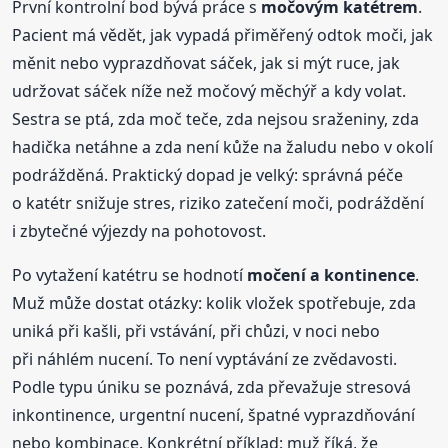
První kontrolní bod bývá práce s
močovým katétrem
.
Pacient má vědět, jak vypadá přiměřený odtok moči, jak
měnit nebo vyprazdňovat sáček, jak si mýt ruce, jak
udržovat sáček níže než močový měchýř a kdy volat.
Sestra se ptá, zda moč teče, zda nejsou sraženiny, zda
hadička netáhne a zda není kůže na žaludu nebo v okolí
podrážděná. Praktický dopad je velký: správná péče
o katétr snižuje stres, riziko zatečení moči, podráždění
i zbytečné výjezdy na pohotovost.
Po vytažení katétru se hodnotí
močení a kontinence
.
Muž může dostat otázky: kolik vložek spotřebuje, zda
uniká při kašli, při vstávání, při chůzi, v noci nebo
při náhlém nucení. To není vyptávání ze zvědavosti.
Podle typu úniku se poznává, zda převažuje stresová
inkontinence, urgentní nucení, špatné vyprazdňování
nebo kombinace. Konkrétní příklad: muž říká, že