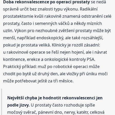
Doba rekonvalescence po operaci prostaty
se nedá
správně určit bez znalosti typu výkonu. Radikální
prostatektomie kvůli rakovině znamená odstranění celé
prostaty, často i semenných váčků a někdy mízních
uzlin. Výkon pro nezhoubné zvětšení prostaty může být
menší, například endoskopický, ale také rozsáhlejší,
pokud je prostata veliká. Klinicky je rozdíl zásadní:
u rakovinové operace se řeší nejen hojení, ale i návrat
kontinence, erekce a onkologické kontroly PSA.
Praktický příklad: muž po robotické operaci může
chodit po bytě už druhý den, ale vložky při úniku moči
může potřebovat ještě za tři měsíce.
Největší chyba je hodnotit rekonvalescenci jen
podle jizvy.
U prostaty často rozhoduje spíše
močový svěrač, pánevní dno, nervy, katétr, celková