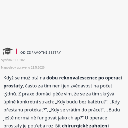
OD ZDRAVOTNÍ SESTRY
Vydáno
31.1.2025
Naposledy upraveno
21.5.2026
Když se muž ptá na
dobu rekonvalescence po operaci
prostaty
, často za tím není jen zvědavost na počet
týdnů. Z praxe domácí péče vím, že se za tím skrývá
úplně konkrétní strach: „Kdy budu bez katétru?“, „Kdy
přestanu protékat?“, „Kdy se vrátím do práce?“, „Budu
ještě normálně fungovat jako chlap?“ U operace
prostaty je potřeba rozlišit
chirurgické zahojení