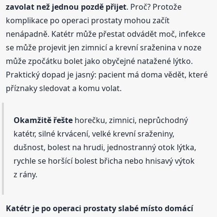
zavolat než jednou pozdě přijet
. Proč? Protože
komplikace po operaci prostaty mohou začít
nenápadně. Katétr může přestat odvádět moč, infekce
se může projevit jen zimnicí a krevní sraženina v noze
může zpočátku bolet jako obyčejné natažené lýtko.
Praktický dopad je jasný: pacient má doma vědět, které
příznaky sledovat a komu volat.
Okamžitě řešte
horečku, zimnici, neprůchodný
katétr, silné krvácení, velké krevní sraženiny,
dušnost, bolest na hrudi, jednostranný otok lýtka,
rychle se horšící bolest břicha nebo hnisavý výtok
z rány.
Katétr je po operaci prostaty slabé místo domácí