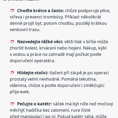
Choďte krátce a často:
chůze podporuje plíce,
střeva i prevenci trombózy. Příklad: několikrát
denně projít byt, potom chodbu, později krátkou
venkovní trasu.
Nezvedejte těžké věci:
větší tlak v břiše může
zhoršit bolest, krvácení nebo hojení. Nákup, kýbl
s vodou a práce na zahradě mají počkat podle
doporučení operatéra.
Hlídejte stolici:
tlačení při zácpě je po operaci
prostaty velmi nevhodné. Pomáhá tekutina,
vláknina, chůze a podle doporučení i změkčující
přípravek.
Pečujte o katétr:
sáček má být níže než močový
měchýř, hadička bez zalomení, ruce čisté
před manipulací i po ní. Pokud katétr tahá, může