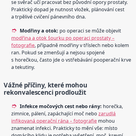
se svěrač učí pracovat bez původní opory prostaty.
Praktický dopad je nutnost vložek, plánování cest
a trpělivé cvičení pánevního dna.
Modřiny a otok:
po operaci se může objevit
modřina a otok šourku po operaci prostaty –
fotografie
, případně modřiny v tříslech nebo kolem
ran. Pokud se zmenšují a nejsou spojené
s horečkou, často jde o vstřebávání pooperační krve
a tekutiny.
Vážné příčiny, které mohou
rekonvalescenci prodloužit
Infekce močových cest nebo rány:
horečka,
zimnice, pálení, zapáchající moč nebo
zarudlá
infikovaná operační rána – fotografie
mohou
znamenat infekci. Prakticky to mění vše: místo
domácího klidu je potřeba vyšetření, moč, krevní