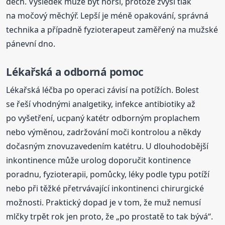
dech. Výsledek může být horší, protože zvýší tlak
na močový měchýř. Lepší je méně opakování, správná
technika a případně fyzioterapeut zaměřený na mužské
pánevní dno.
Lékařská a odborná pomoc
Lékařská léčba po operaci závisí na potížích. Bolest
se řeší vhodnými analgetiky, infekce antibiotiky až
po vyšetření, ucpaný katétr odborným proplachem
nebo výměnou, zadržování moči kontrolou a někdy
dočasným znovuzavedením katétru. U dlouhodobější
inkontinence může urolog doporučit kontinence
poradnu, fyzioterapii, pomůcky, léky podle typu potíží
nebo při těžké přetrvávající inkontinenci chirurgické
možnosti. Praktický dopad je v tom, že muž nemusí
mlčky trpět rok jen proto, že „po prostatě to tak bývá“.