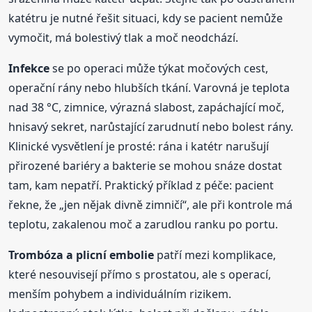
katétru je nutné řešit situaci, kdy se pacient nemůže
vymočit, má bolestivý tlak a moč neodchází.
Infekce
se po operaci může týkat močových cest,
operační rány nebo hlubších tkání. Varovná je teplota
nad 38 °C, zimnice, výrazná slabost, zapáchající moč,
hnisavý sekret, narůstající zarudnutí nebo bolest rány.
Klinické vysvětlení je prosté: rána i katétr narušují
přirozené bariéry a bakterie se mohou snáze dostat
tam, kam nepatří. Praktický příklad z péče: pacient
řekne, že „jen nějak divně zimničí“, ale při kontrole má
teplotu, zakalenou moč a zarudlou ranku po portu.
Trombóza a plicní embolie
patří mezi komplikace,
které nesouvisejí přímo s prostatou, ale s operací,
menším pohybem a individuálním rizikem.