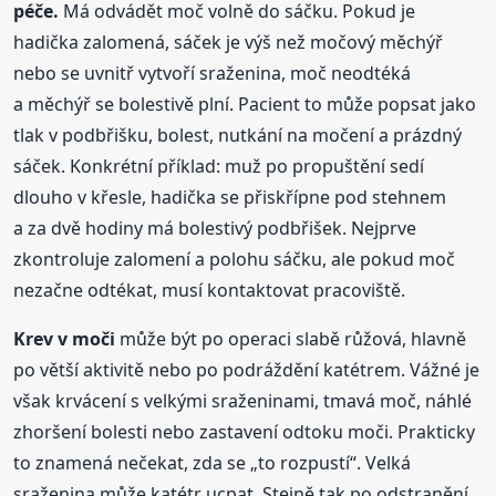
péče.
Má odvádět moč volně do sáčku. Pokud je
hadička zalomená, sáček je výš než močový měchýř
nebo se uvnitř vytvoří sraženina, moč neodtéká
a měchýř se bolestivě plní. Pacient to může popsat jako
tlak v podbřišku, bolest, nutkání na močení a prázdný
sáček. Konkrétní příklad: muž po propuštění sedí
dlouho v křesle, hadička se přiskřípne pod stehnem
a za dvě hodiny má bolestivý podbřišek. Nejprve
zkontroluje zalomení a polohu sáčku, ale pokud moč
nezačne odtékat, musí kontaktovat pracoviště.
Krev v moči
může být po operaci slabě růžová, hlavně
po větší aktivitě nebo po podráždění katétrem. Vážné je
však krvácení s velkými sraženinami, tmavá moč, náhlé
zhoršení bolesti nebo zastavení odtoku moči. Prakticky
to znamená nečekat, zda se „to rozpustí“. Velká
sraženina může katétr ucpat. Stejně tak po odstranění