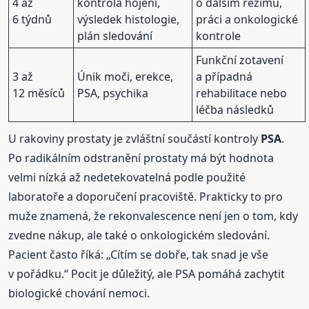
4 až
kontrola hojení,
o dalším režimu,
6 týdnů
výsledek histologie,
práci a onkologické
plán sledování
kontrole
Funkční zotavení
3 až
Únik moči, erekce,
a případná
12 měsíců
PSA, psychika
rehabilitace nebo
léčba následků
U rakoviny prostaty je zvláštní součástí kontroly
PSA
.
Po radikálním odstranění prostaty má být hodnota
velmi nízká až nedetekovatelná podle použité
laboratoře a doporučení pracoviště. Prakticky to pro
muže znamená, že rekonvalescence není jen o tom, kdy
zvedne nákup, ale také o onkologickém sledování.
Pacient často říká: „Cítím se dobře, tak snad je vše
v pořádku.“ Pocit je důležitý, ale PSA pomáhá zachytit
biologické chování nemoci.