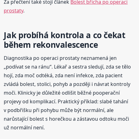
Za přečtení také stojí článek
Bolest břicha po operaci
prostaty
.
Jak probíhá kontrola a co čekat
během rekonvalescence
Diagnostika po operaci prostaty neznamená jen
„podívat se na ránu“. Lékař a sestra sledují, zda se tělo
hojí, zda moč odtéká, zda není infekce, zda pacient
zvládá bolest, stolici, pohyb a později i návrat kontroly
moči. Klinicky je důležité odlišit běžné pooperační
projevy od komplikací. Praktický příklad: slabé tahání
v podbřišku při pohybu může být normální, ale
narůstající bolest s horečkou a zástavou odtoku moči
už normální není.