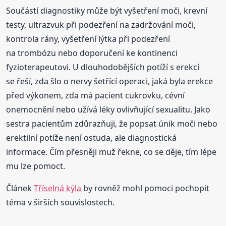
Součástí diagnostiky může být vyšetření moči, krevní
testy, ultrazvuk při podezření na zadržování moči,
kontrola rány, vyšetření lýtka při podezření
na trombózu nebo doporučení ke kontinenci
fyzioterapeutovi. U dlouhodobějších potíží s erekcí
se řeší, zda šlo o nervy šetřící operaci, jaká byla erekce
před výkonem, zda má pacient cukrovku, cévní
onemocnění nebo užívá léky ovlivňující sexualitu. Jako
sestra pacientům zdůrazňuji, že popsat únik moči nebo
erektilní potíže není ostuda, ale diagnostická
informace. Čím přesněji muž řekne, co se děje, tím lépe
mu lze pomoct.
Článek
Tříselná kýla
by rovněž mohl pomoci pochopit
téma v širších souvislostech.