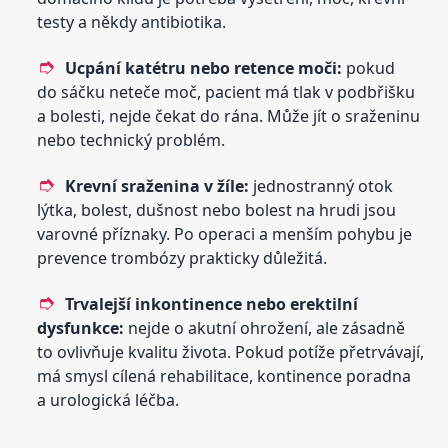
testy a někdy antibiotika.
Ucpání katétru nebo retence moči:
pokud
do sáčku neteče moč, pacient má tlak v podbřišku
a bolesti, nejde čekat do rána. Může jít o sraženinu
nebo technický problém.
Krevní sraženina v žíle:
jednostranný otok
lýtka, bolest, dušnost nebo bolest na hrudi jsou
varovné příznaky. Po operaci a menším pohybu je
prevence trombózy prakticky důležitá.
Trvalejší inkontinence nebo erektilní
dysfunkce:
nejde o akutní ohrožení, ale zásadně
to ovlivňuje kvalitu života. Pokud potíže přetrvávají,
má smysl cílená rehabilitace, kontinence poradna
a urologická léčba.