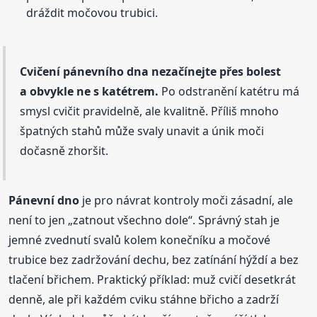
dráždit močovou trubici.
Cvičení pánevního dna nezačínejte přes bolest
a obvykle ne s katétrem.
Po odstranění katétru má
smysl cvičit pravidelně, ale kvalitně. Příliš mnoho
špatných stahů může svaly unavit a únik moči
dočasně zhoršit.
Pánevní dno
je pro návrat kontroly moči zásadní, ale
není to jen „zatnout všechno dole“. Správný stah je
jemné zvednutí svalů kolem konečníku a močové
trubice bez zadržování dechu, bez zatínání hýždí a bez
tlačení břichem. Praktický příklad: muž cvičí desetkrát
denně, ale při každém cviku stáhne břicho a zadrží