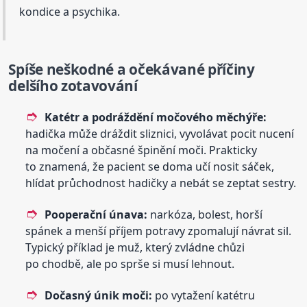
kondice a psychika.
Spíše neškodné a očekávané příčiny
delšího zotavování
Katétr a podráždění močového měchýře:
hadička může dráždit sliznici, vyvolávat pocit nucení
na močení a občasné špinění moči. Prakticky
to znamená, že pacient se doma učí nosit sáček,
hlídat průchodnost hadičky a nebát se zeptat sestry.
Pooperační únava:
narkóza, bolest, horší
spánek a menší příjem potravy zpomalují návrat sil.
Typický příklad je muž, který zvládne chůzi
po chodbě, ale po sprše si musí lehnout.
Dočasný únik moči:
po vytažení katétru