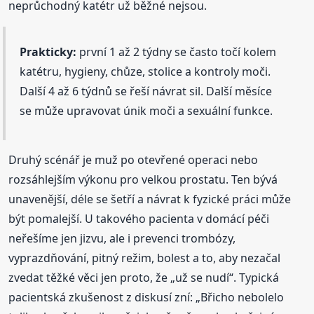
neprůchodný katétr už běžné nejsou.
Prakticky:
první 1 až 2 týdny se často točí kolem
katétru, hygieny, chůze, stolice a kontroly moči.
Další 4 až 6 týdnů se řeší návrat sil. Další měsíce
se může upravovat únik moči a sexuální funkce.
Druhý scénář je muž po otevřené operaci nebo
rozsáhlejším výkonu pro velkou prostatu. Ten bývá
unavenější, déle se šetří a návrat k fyzické práci může
být pomalejší. U takového pacienta v domácí péči
neřešíme jen jizvu, ale i prevenci trombózy,
vyprazdňování, pitný režim, bolest a to, aby nezačal
zvedat těžké věci jen proto, že „už se nudí“. Typická
pacientská zkušenost z diskusí zní: „Břicho nebolelo