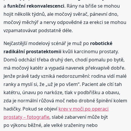
a
funkční rekonvalescenci
. Rány na břiše se mohou
hojit několik týdnů, ale močový svěrač, pánevní dno,
močový měchýř a nervy odpovědné za erekci se mohou
vzpamatovávat podstatně déle.
Nejčastější modelový scénář je muž po
robotické
radikální prostatektomii
kvůli karcinomu prostaty.
Domů odchází třeba druhý den, chodí pomalu po bytě,
má močový katétr a vypadá navenek překvapivě dobře.
Jenže právě tady vzniká nedorozumění: rodina vidí malé
ranky a myslí si, že „už je po všem“. Pacient ale cítí tah
katétru, únavu po narkóze, tlak v podbřišku a obavu,
zda je normální růžová moč nebo drobné špinění kolem
hadičky. Pokud se objeví
krev v moči po operaci
prostaty – fotografie
, slabé zabarvení může být
po výkonu běžné, ale velké sraženiny nebo