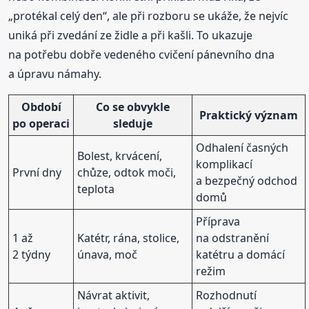
„protékal celý den“, ale při rozboru se ukáže, že nejvíc
uniká při zvedání ze židle a při kašli. To ukazuje
na potřebu dobře vedeného cvičení pánevního dna
a úpravu námahy.
Období
Co se obvykle
Praktický význam
po operaci
sleduje
Odhalení časných
Bolest, krvácení,
komplikací
První dny
chůze, odtok moči,
a bezpečný odchod
teplota
domů
Příprava
1 až
Katétr, rána, stolice,
na odstranění
2 týdny
únava, moč
katétru a domácí
režim
Návrat aktivit,
Rozhodnutí