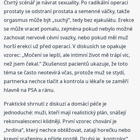
Čtvrtý scénář je návrat sexuality. Po radikální operaci
prostaty se odstraní prostata a semenné váčky, takže
orgasmus může být „suchý“, tedy bez ejakulátu. Erekce
se může vracet pomalu, zejména pokud nebylo možné
zachovat nervově cévní svazky, nebo pokud měl muž
horší erekci už před operací. V diskusích se opakuje
vzorec: „Močení se lepší, ale intimní život mě trápí víc,
než jsem čekal.“ Zkušenost pacientů ukazuje, že toto
téma se často neotevírá včas, protože muž se stydí,
partnerka nechce tlačit a kontrola u lékaře se zaměří
hlavně na PSA a ránu.
Praktické shrnutí z diskuzí a domácí péče je
jednoduché: muži, kteří mají realistický plán, snášejí
rekonvalescenci klidněji. První vzorec chování je
„hrdina“, který nechce obtěžovat, zatají horečku nebo
krevní sraženiny a přijde pozdě. Druhý je „kontrolor“,