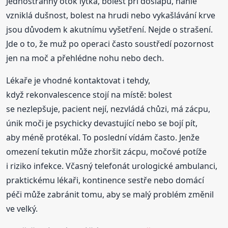
Jednostranný otok lýtka, bolest při došlapu, náhle
vzniklá dušnost, bolest na hrudi nebo vykašlávání krve
jsou důvodem k akutnímu vyšetření. Nejde o strašení.
Jde o to, že muž po operaci často soustředí pozornost
jen na moč a přehlédne nohu nebo dech.
Lékaře je vhodné kontaktovat i tehdy,
když rekonvalescence stojí na místě: bolest
se nezlepšuje, pacient nejí, nezvládá chůzi, má zácpu,
únik moči je psychicky devastující nebo se bojí pít,
aby méně protékal. To poslední vídám často. Jenže
omezení tekutin může zhoršit zácpu, močové potíže
i riziko infekce. Včasný telefonát urologické ambulanci,
praktickému lékaři, kontinence sestře nebo domácí
péči může zabránit tomu, aby se malý problém změnil
ve velký.