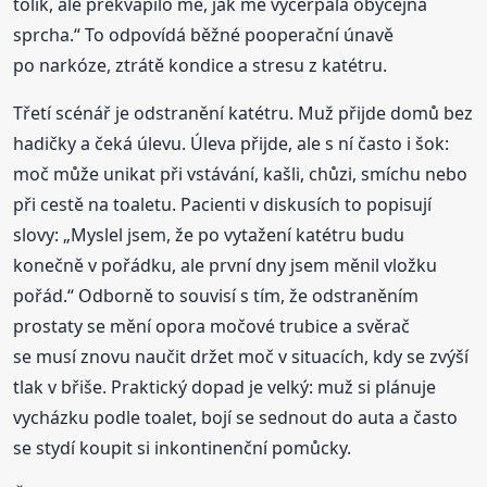
tolik, ale překvapilo mě, jak mě vyčerpala obyčejná
sprcha.“ To odpovídá běžné pooperační únavě
po narkóze, ztrátě kondice a stresu z katétru.
Třetí scénář je odstranění katétru. Muž přijde domů bez
hadičky a čeká úlevu. Úleva přijde, ale s ní často i šok:
moč může unikat při vstávání, kašli, chůzi, smíchu nebo
při cestě na toaletu. Pacienti v diskusích to popisují
slovy: „Myslel jsem, že po vytažení katétru budu
konečně v pořádku, ale první dny jsem měnil vložku
pořád.“ Odborně to souvisí s tím, že odstraněním
prostaty se mění opora močové trubice a svěrač
se musí znovu naučit držet moč v situacích, kdy se zvýší
tlak v břiše. Praktický dopad je velký: muž si plánuje
vycházku podle toalet, bojí se sednout do auta a často
se stydí koupit si inkontinenční pomůcky.