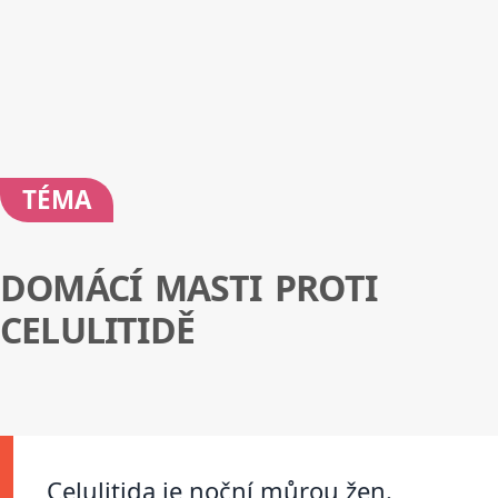
TÉMA
DOMÁCÍ MASTI PROTI
CELULITIDĚ
Celulitida je noční můrou žen.