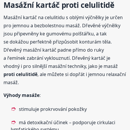
Masážní kartáč
proti
celulitidě
Masážní kartáč na celulitidu s oblými výčnělky je určen
pro jemnou a bezbolestnou masáž. Dřevěné výčnělky
jsou připevněny ke gumovému polštářku, a tak
se dokážou perfektně přizpůsobit konturám těla.
Dřevěný masážní kartáč padne přímo do ruky
a řemínek zabrání vyklouznutí. Dřevěný kartáč je
vhodný i pro silnější masážní techniky, jako je masáž
proti
celulitidě
, ale můžete si dopřát i jemnou relaxační
masáž.
Výhody masáže
:
stimuluje prokrvování pokožky
má detoxikační účinek – podporuje cirkulaci
lymfatického systému