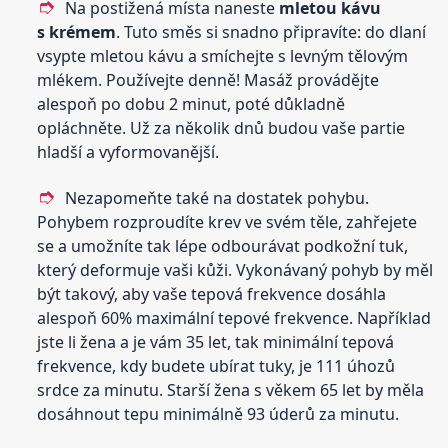
Na postižená místa naneste
mletou kávu
s krémem
. Tuto směs si snadno připravíte: do dlaní
vsypte mletou kávu a smíchejte s levným tělovým
mlékem. Používejte denně! Masáž provádějte
alespoň po dobu 2 minut, poté důkladně
opláchněte. Už za několik dnů budou vaše partie
hladší a vyformovanější.
Nezapomeňte také na dostatek pohybu.
Pohybem rozproudíte krev ve svém těle, zahřejete
se a umožníte tak lépe odbourávat podkožní tuk,
který deformuje vaši kůži. Vykonávaný pohyb by měl
být takový, aby vaše tepová frekvence dosáhla
alespoň 60% maximální tepové frekvence. Například
jste li žena a je vám 35 let, tak minimální tepová
frekvence, kdy budete ubírat tuky, je 111 úhozů
srdce za minutu. Starší žena s věkem 65 let by měla
dosáhnout tepu minimálně 93 úderů za minutu.