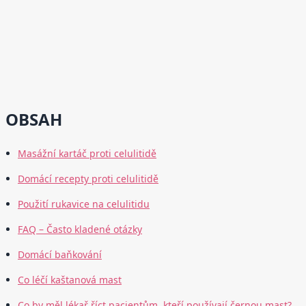
OBSAH
Masážní kartáč proti celulitidě
Domácí recepty proti celulitidě
Použití rukavice na celulitidu
FAQ – Často kladené otázky
Domácí baňkování
Co léčí kaštanová mast
Co by měl lékař říct pacientům, kteří používají černou mast?