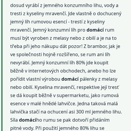
dosud vyrábí z jemného konzumního lihu, vody a
tresti z kyseliny mravenčí. Jde vlastně o dochucený
jemný líh rumovou esencí - trestí z kyseliny
mravenčí. Jemný konzumní líh pro
domácí
rum
musí být vyroben z melasy nebo z obilí a je na to
třeba při jeho nákupu dát pozor! Z brambor, jak je
ve společnosti hojně rozšířeno, se rum ani líh
nevyrábí. Jemný konzumní líh 80% jde koupit
běžně v internetových obchodech, anebo ho lze
pořídit vlastní výrobou
domácí
pálenky z melasy
nebo obilí. Kyselina mravenčí, respektive její tresť
se dá koupit běžně v supermarketu, jako rumová
esence v malé hnědé lahvičce. Jedna taková malá
lahvička stačí na ochucení asi 300 ml jemného lihu.
Síla
domácí
ho rumu se pak dotvoří přidáním
pitné vody. Při použití jemného 80% lihu se