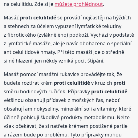
na celulitidu. Zde si je
můžete prohlédnout
.
Masáž
proti
celulitidě
se provádí nejčastěji na hýždích
a stehnech za účelem vypuzení lymfatické tekutiny
z fibrotického (zvláknělého) podkoží. Vychází v podstatě
z lymfatické masáže, ale je navíc obohacena o speciální
anticelulitidové hmaty. Při této masáži jde o středně
silné hlazení, jen někdy vzniká pocit štípání.
Masáž pomocí masážní rukavice provádějte tak, že
budete roztírat krém
proti
celulitidě
v kruzích
proti
směru hodinových ručiček. Přípravky
proti
celulitidě
většinou obsahují přídavek z mořských řas, neboť
obsahují aminokyseliny, minerální soli a vitaminy, které
účinně pohlcují škodlivé produkty metabolismu. Nelze
však očekávat, že si natřete krémem postižené partie
a rázem bude po problému. Tyto přípravky mohou