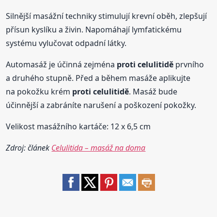
Silnější masážní techniky stimulují krevní oběh, zlepšují
přísun kyslíku a živin. Napomáhají lymfatickému
systému vylučovat odpadní látky.
Automasáž je účinná zejména
proti
celulitidě
prvního
a druhého stupně. Před a během masáže aplikujte
na pokožku krém
proti
celulitidě
. Masáž bude
účinnější a zabráníte narušení a poškození pokožky.
Velikost masážního kartáče: 12 x 6,5 cm
Zdroj: článek
Celulitida – masáž na doma